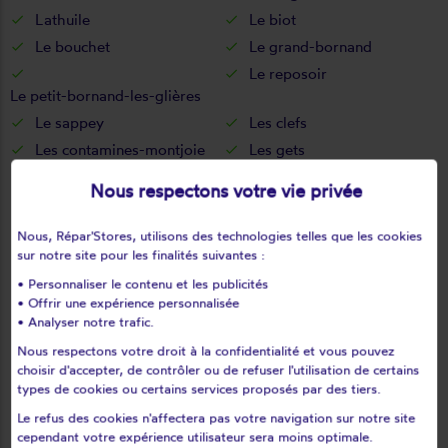
Lathuile
Le biot
Le bouchet
Le grand-bornand
Le reposoir
Le petit-bornand-les-glières
Le sappey
Les clefs
Les contamines-montjoie
Les gets
Les houches
Les ollières
Nous respectons votre vie privée
Les villards-sur-thônes
Leschaux
Loisin
Lornay
Nous, Répar'Stores, utilisons des technologies telles que les cookies
sur notre site pour les finalités suivantes :
Lovagny
Lucinges
Lugrin
Lullin
• Personnaliser le contenu et les publicités
• Offrir une expérience personnalisée
Lully
Lyaud
• Analyser notre trafic.
Machilly
Magland
Nous respectons votre droit à la confidentialité et vous pouvez
Manigod
Marcellaz
choisir d'accepter, de contrôler ou de refuser l'utilisation de certains
types de cookies ou certains services proposés par des tiers.
Marcellaz-albanais
Marcellaz-en-faucigny
Le refus des cookies n'affectera pas votre navigation sur notre site
Margencel
Marignier
cependant votre expérience utilisateur sera moins optimale.
Marigny-saint-marcel
Marin