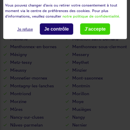
Vous pouvez changer d'avis ou retirer votre consentement à tout
Marlens
Marlioz
moment via le centre de préférences des cookies. Pour plus
Marnaz
Massingy
d'informations, veuillez consulter
notre politique de confidentialité
.
Massongy
Maxilly-sur-léman
Je contrôle
J'accepte
Je refuse
Megève
Mégevette
Meillerie
Menthon-saint-bernard
Menthonnex-en-bornes
Menthonnex-sous-clermont
Mésigny
Messery
Metz-tessy
Meythet
Mieussy
Minzier
Monnetier-mornex
Mont-saxonnex
Montagny-les-lanches
Montmin
Montriond
Morillon
Morzine
Moye
Mûres
Musièges
Nancy-sur-cluses
Nangy
Nâves-parmelan
Nernier