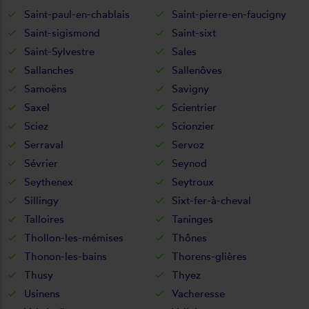
Saint-paul-en-chablais
Saint-pierre-en-faucigny
Saint-sigismond
Saint-sixt
Saint-Sylvestre
Sales
Sallanches
Sallenôves
Samoëns
Savigny
Saxel
Scientrier
Sciez
Scionzier
Serraval
Servoz
Sévrier
Seynod
Seythenex
Seytroux
Sillingy
Sixt-fer-à-cheval
Talloires
Taninges
Thollon-les-mémises
Thônes
Thonon-les-bains
Thorens-glières
Thusy
Thyez
Usinens
Vacheresse