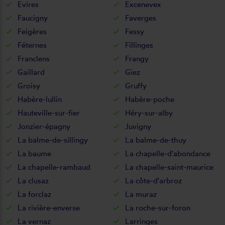
Evires
Excenevex
Faucigny
Faverges
Feigères
Fessy
Féternes
Fillinges
Franclens
Frangy
Gaillard
Giez
Groisy
Gruffy
Habère-lullin
Habère-poche
Hauteville-sur-fier
Héry-sur-alby
Jonzier-épagny
Juvigny
La balme-de-sillingy
La balme-de-thuy
La baume
La chapelle-d'abondance
La chapelle-rambaud
La chapelle-saint-maurice
La clusaz
La côte-d'arbroz
La forclaz
La muraz
La rivière-enverse
La roche-sur-foron
La vernaz
Larringes