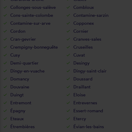
Collonges-sous-salève
Combloux
Cons-sainte-colombe
Contamine-sarzin
Contamine-sur-arve
Copponex
Cordon
Cornier
Cran-gevrier
Cranves-sales
Crempigny-bonneguête
Cruseilles
Cusy
Cuvat
Demi-quartier
Desingy
Dingy-en-vuache
Dingy-saint-clair
Domancy
Doussard
Douvaine
Draillant
Duingt
Eloise
Entremont
Entrevernes
Épagny
Essert-romand
Eteaux
Etercy
Étrembières
Évian-les-bains