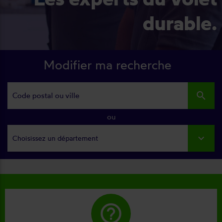
durable.
Modifier ma recherche
search
ou
Choisissez un département
help_outline