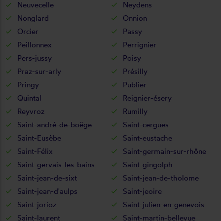
Neuvecelle
Neydens
Nonglard
Onnion
Orcier
Passy
Peillonnex
Perrignier
Pers-jussy
Poisy
Praz-sur-arly
Présilly
Pringy
Publier
Quintal
Reignier-ésery
Reyvroz
Rumilly
Saint-andré-de-boëge
Saint-cergues
Saint-Eusèbe
Saint-eustache
Saint-Félix
Saint-germain-sur-rhône
Saint-gervais-les-bains
Saint-gingolph
Saint-jean-de-sixt
Saint-jean-de-tholome
Saint-jean-d'aulps
Saint-jeoire
Saint-jorioz
Saint-julien-en-genevois
Saint-laurent
Saint-martin-bellevue