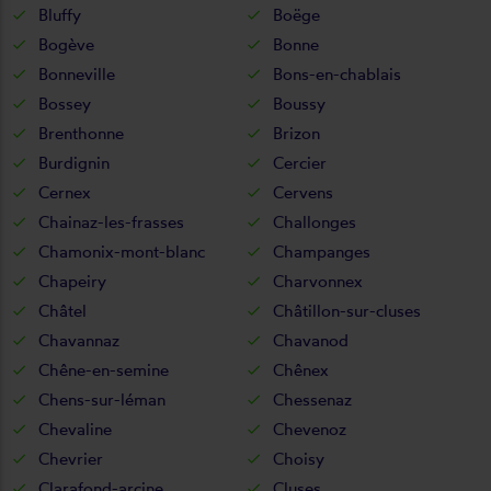
Bluffy
Boëge
Bogève
Bonne
Bonneville
Bons-en-chablais
Bossey
Boussy
Brenthonne
Brizon
Burdignin
Cercier
Cernex
Cervens
Chainaz-les-frasses
Challonges
Chamonix-mont-blanc
Champanges
Chapeiry
Charvonnex
Châtel
Châtillon-sur-cluses
Chavannaz
Chavanod
Chêne-en-semine
Chênex
Chens-sur-léman
Chessenaz
Chevaline
Chevenoz
Chevrier
Choisy
Clarafond-arcine
Cluses