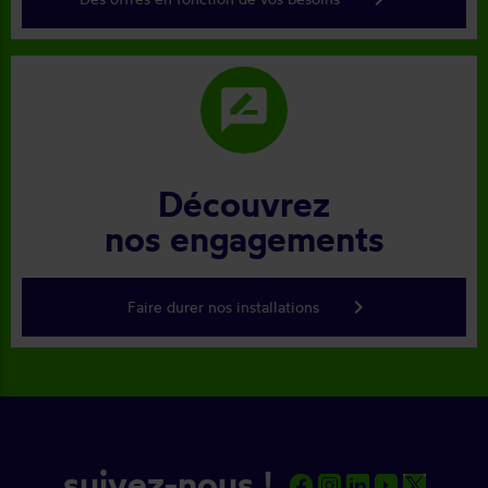
rate_review
Découvrez
nos engagements
keyboard_arrow_right
Faire durer nos installations
suivez-nous !