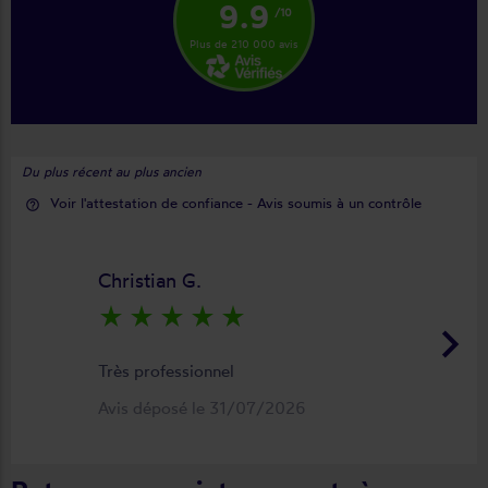
9.9
/10
Plus de 210 000 avis
Du plus récent au plus ancien
Voir l'attestation de confiance - Avis soumis à un contrôle
help_outline
Christian G.
star_rate
star_rate
star_rate
star_rate
star_rate
keyboard_arrow_right
Très professionnel
Avis déposé le 31/07/2026