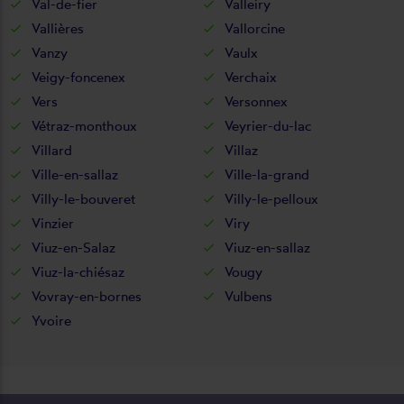
Val-de-fier
Valleiry
Vallières
Vallorcine
Vanzy
Vaulx
Veigy-foncenex
Verchaix
Vers
Versonnex
Vétraz-monthoux
Veyrier-du-lac
Villard
Villaz
Ville-en-sallaz
Ville-la-grand
Villy-le-bouveret
Villy-le-pelloux
Vinzier
Viry
Viuz-en-Salaz
Viuz-en-sallaz
Viuz-la-chiésaz
Vougy
Vovray-en-bornes
Vulbens
Yvoire