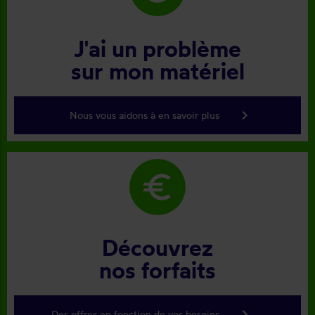
J'ai un problème
sur mon matériel
keyboard_arrow_right
Nous vous aidons à en savoir plus
euro
Découvrez
nos forfaits
keyboard_arrow_right
Des offres en fonction de vos besoins