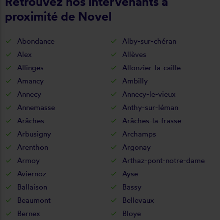
Retrouvez nos intervenants à
proximité de Novel
Abondance
Alby-sur-chéran
Alex
Allèves
Allinges
Allonzier-la-caille
Amancy
Ambilly
Annecy
Annecy-le-vieux
Annemasse
Anthy-sur-léman
Arâches
Arâches-la-frasse
Arbusigny
Archamps
Arenthon
Argonay
Armoy
Arthaz-pont-notre-dame
Aviernoz
Ayse
Ballaison
Bassy
Beaumont
Bellevaux
Bernex
Bloye