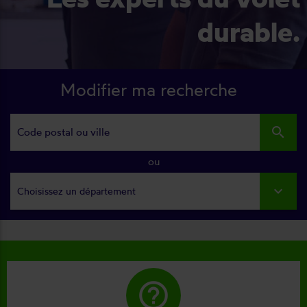
durable.
Modifier ma recherche
search
ou
Choisissez un département
help_outline