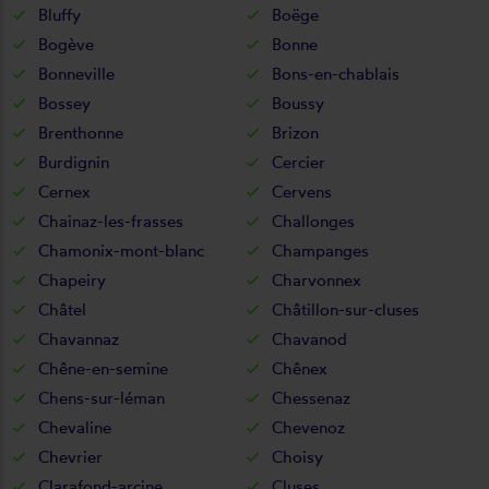
Bluffy
Boëge
Bogève
Bonne
Bonneville
Bons-en-chablais
Bossey
Boussy
Brenthonne
Brizon
Burdignin
Cercier
Cernex
Cervens
Chainaz-les-frasses
Challonges
Chamonix-mont-blanc
Champanges
Chapeiry
Charvonnex
Châtel
Châtillon-sur-cluses
Chavannaz
Chavanod
Chêne-en-semine
Chênex
Chens-sur-léman
Chessenaz
Chevaline
Chevenoz
Chevrier
Choisy
Clarafond-arcine
Cluses