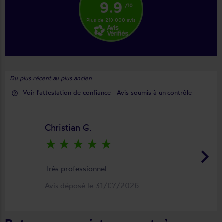
9.9
/10
Plus de 210 000 avis
Du plus récent au plus ancien
Voir l'attestation de confiance - Avis soumis à un contrôle
help_outline
Christian G.
star_rate
star_rate
star_rate
star_rate
star_rate
keyboard_arrow_right
Très professionnel
Avis déposé le 31/07/2026