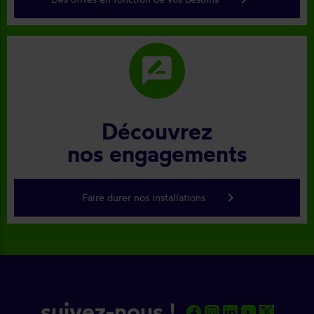
rate_review
Découvrez
nos engagements
keyboard_arrow_right
Faire durer nos installations
suivez-nous !