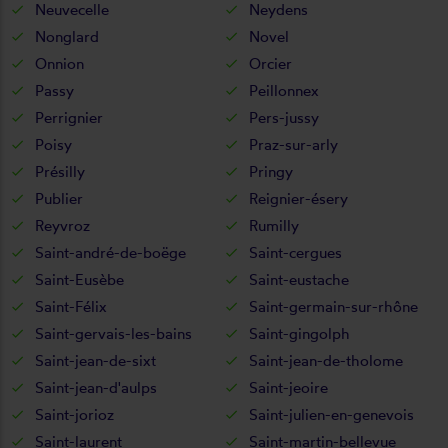
Neuvecelle
Neydens
Nonglard
Novel
Onnion
Orcier
Passy
Peillonnex
Perrignier
Pers-jussy
Poisy
Praz-sur-arly
Présilly
Pringy
Publier
Reignier-ésery
Reyvroz
Rumilly
Saint-andré-de-boëge
Saint-cergues
Saint-Eusèbe
Saint-eustache
Saint-Félix
Saint-germain-sur-rhône
Saint-gervais-les-bains
Saint-gingolph
Saint-jean-de-sixt
Saint-jean-de-tholome
Saint-jean-d'aulps
Saint-jeoire
Saint-jorioz
Saint-julien-en-genevois
Saint-laurent
Saint-martin-bellevue