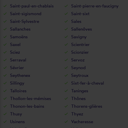
Saint-paul-en-chablais
Saint-pierre-en-faucigny
Saint-sigismond
Saint-sixt
Saint-Sylvestre
Sales
Sallanches
Sallenôves
Samoëns
Savigny
Saxel
Scientrier
Sciez
Scionzier
Serraval
Servoz
Sévrier
Seynod
Seythenex
Seytroux
Sillingy
Sixt-fer-à-cheval
Talloires
Taninges
Thollon-les-mémises
Thônes
Thonon-les-bains
Thorens-glières
Thusy
Thyez
Usinens
Vacheresse