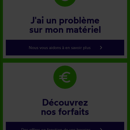
J'ai un problème
sur mon matériel
keyboard_arrow_right
Nous vous aidons à en savoir plus
euro
Découvrez
nos forfaits
keyboard_arrow_right
Des offres en fonction de vos besoins