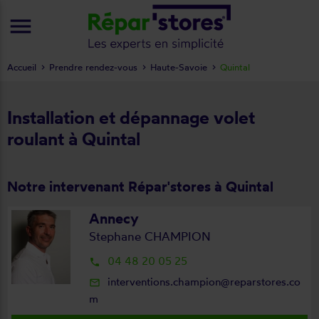
menu
Accueil
Prendre rendez-vous
Haute-Savoie
Quintal
Installation et dépannage volet
roulant à Quintal
Notre intervenant Répar'stores à Quintal
Annecy
Stephane CHAMPION
04 48 20 05 25
local_phone
interventions.champion@reparstores.co
mail_outline
m