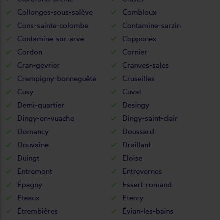
Collonges-sous-salève
Combloux
Cons-sainte-colombe
Contamine-sarzin
Contamine-sur-arve
Copponex
Cordon
Cornier
Cran-gevrier
Cranves-sales
Crempigny-bonneguête
Cruseilles
Cusy
Cuvat
Demi-quartier
Desingy
Dingy-en-vuache
Dingy-saint-clair
Domancy
Doussard
Douvaine
Draillant
Duingt
Eloise
Entremont
Entrevernes
Épagny
Essert-romand
Eteaux
Etercy
Étrembières
Évian-les-bains