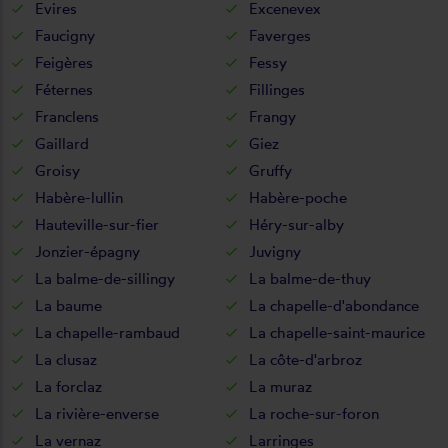
Evires
Excenevex
Faucigny
Faverges
Feigères
Fessy
Féternes
Fillinges
Franclens
Frangy
Gaillard
Giez
Groisy
Gruffy
Habère-lullin
Habère-poche
Hauteville-sur-fier
Héry-sur-alby
Jonzier-épagny
Juvigny
La balme-de-sillingy
La balme-de-thuy
La baume
La chapelle-d'abondance
La chapelle-rambaud
La chapelle-saint-maurice
La clusaz
La côte-d'arbroz
La forclaz
La muraz
La rivière-enverse
La roche-sur-foron
La vernaz
Larringes