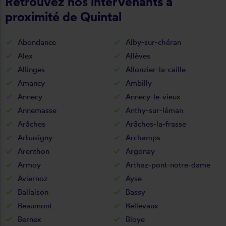
Retrouvez nos intervenants à
proximité de Quintal
Abondance
Alby-sur-chéran
Alex
Allèves
Allinges
Allonzier-la-caille
Amancy
Ambilly
Annecy
Annecy-le-vieux
Annemasse
Anthy-sur-léman
Arâches
Arâches-la-frasse
Arbusigny
Archamps
Arenthon
Argonay
Armoy
Arthaz-pont-notre-dame
Aviernoz
Ayse
Ballaison
Bassy
Beaumont
Bellevaux
Bernex
Bloye