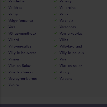
Val-de-fier
Valleiry
Vallières
Vallorcine
Vanzy
Vaulx
Veigy-foncenex
Verchaix
Vers
Versonnex
Vétraz-monthoux
Veyrier-du-lac
Villard
Villaz
Ville-en-sallaz
Ville-la-grand
Villy-le-bouveret
Villy-le-pelloux
Vinzier
Viry
Viuz-en-Salaz
Viuz-en-sallaz
Viuz-la-chiésaz
Vougy
Vovray-en-bornes
Vulbens
Yvoire