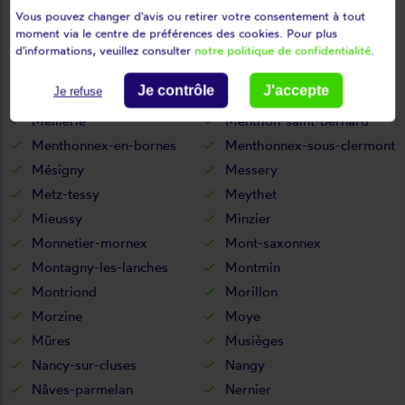
Vous pouvez changer d'avis ou retirer votre consentement à tout
Marlens
Marlioz
moment via le centre de préférences des cookies. Pour plus
Marnaz
Massingy
d'informations, veuillez consulter
notre politique de confidentialité
.
Massongy
Maxilly-sur-léman
Je contrôle
J'accepte
Je refuse
Megève
Mégevette
Meillerie
Menthon-saint-bernard
Menthonnex-en-bornes
Menthonnex-sous-clermont
Mésigny
Messery
Metz-tessy
Meythet
Mieussy
Minzier
Monnetier-mornex
Mont-saxonnex
Montagny-les-lanches
Montmin
Montriond
Morillon
Morzine
Moye
Mûres
Musièges
Nancy-sur-cluses
Nangy
Nâves-parmelan
Nernier