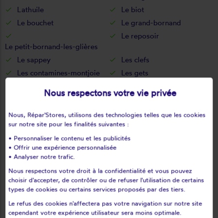
Lathuile
Le biot
Le bouchet
Le grand-bornand
Le reposoir
Le petit-bornand-les-glières
Le sappey
Les clefs
Les contamines-montjoie
Les gets
Les houches
Les ollières
Nous respectons votre vie privée
Les villards-sur-thônes
Leschaux
Loisin
Lornay
Nous, Répar'Stores, utilisons des technologies telles que les cookies
sur notre site pour les finalités suivantes :
Lovagny
Lucinges
Lugrin
Lullin
• Personnaliser le contenu et les publicités
• Offrir une expérience personnalisée
Lully
Lyaud
• Analyser notre trafic.
Machilly
Magland
Nous respectons votre droit à la confidentialité et vous pouvez
Manigod
Marcellaz
choisir d'accepter, de contrôler ou de refuser l'utilisation de certains
types de cookies ou certains services proposés par des tiers.
Marcellaz-albanais
Marcellaz-en-faucigny
Le refus des cookies n'affectera pas votre navigation sur notre site
Margencel
Marignier
cependant votre expérience utilisateur sera moins optimale.
Marigny-saint-marcel
Marin