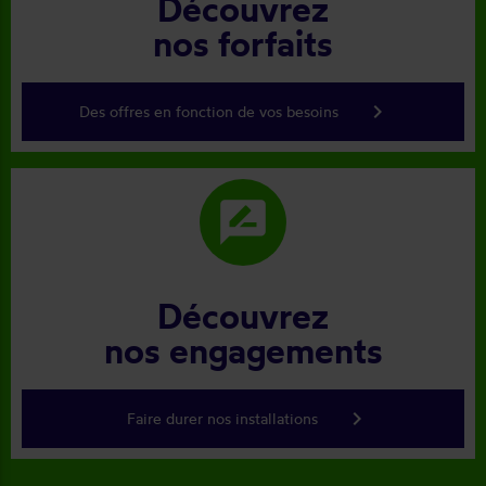
Découvrez
nos forfaits
keyboard_arrow_right
Des offres en fonction de vos besoins
rate_review
Découvrez
nos engagements
keyboard_arrow_right
Faire durer nos installations