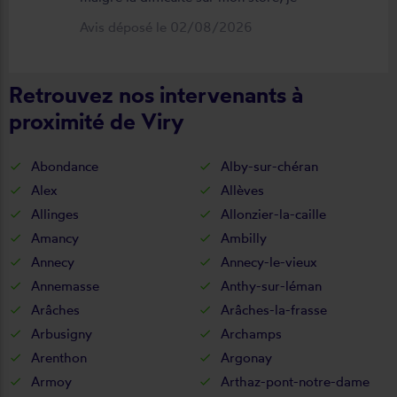
suis satisfait du résultat et du
Avis déposé le 02/08/2026
déroulement de cette opération, devis,
commande, délai qualité de la toile et
Retrouvez nos intervenants à
de la pose je recommande ????
proximité de Viry
Abondance
Alby-sur-chéran
Alex
Allèves
Allinges
Allonzier-la-caille
Amancy
Ambilly
Annecy
Annecy-le-vieux
Annemasse
Anthy-sur-léman
Arâches
Arâches-la-frasse
Arbusigny
Archamps
Arenthon
Argonay
Armoy
Arthaz-pont-notre-dame