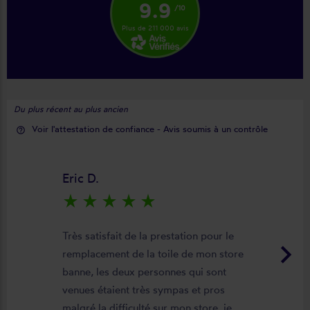
9.9
/10
Plus de 211 000 avis
Du plus récent au plus ancien
Voir l'attestation de confiance - Avis soumis à un contrôle
help_outline
Eric D.
star_rate
star_rate
star_rate
star_rate
star_rate
Très satisfait de la prestation pour le
keyboard_arrow_right
remplacement de la toile de mon store
banne, les deux personnes qui sont
venues étaient très sympas et pros
malgré la difficulté sur mon store, je