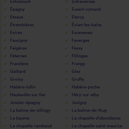
Entremont
Entrevernes
Épagny
Essert-romand
Eteaux
Etercy
Étrembières
Évian-les-bains
Evires
Excenevex
Faucigny
Faverges
Feigères
Fessy
Féternes
Fillinges
Franclens
Frangy
Gaillard
Giez
Groisy
Gruffy
Habère-lullin
Habère-poche
Hauteville-sur-fier
Héry-sur-alby
Jonzier-épagny
Juvigny
La balme-de-sillingy
La balme-de-thuy
La baume
La chapelle-d'abondance
La chapelle-rambaud
La chapelle-saint-maurice