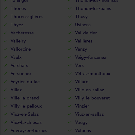
Taninges
Thollon-les-mémises
Thônes
Thonon-les-bains
Thorens-glières
Thusy
Thyez
Usinens
Vacheresse
Val-de-fier
Valleiry
Vallières
Vallorcine
Vanzy
Vaulx
Veigy-foncenex
Verchaix
Vers
Versonnex
Vétraz-monthoux
Veyrier-du-lac
Villard
Villaz
Ville-en-sallaz
Ville-la-grand
Villy-le-bouveret
Villy-le-pelloux
Vinzier
Viuz-en-Salaz
Viuz-en-sallaz
Viuz-la-chiésaz
Vougy
Vovray-en-bornes
Vulbens