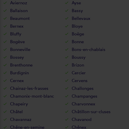
Aviernoz
Ayse
Ballaison
Bassy
Beaumont
Bellevaux
Bernex
Bloye
Bluffy
Boëge
Bogève
Bonne
Bonneville
Bons-en-chablais
Bossey
Boussy
Brenthonne
Brizon
Burdignin
Cercier
Cernex
Cervens
Chainaz-les-frasses
Challonges
Chamonix-mont-blanc
Champanges
Chapeiry
Charvonnex
Châtel
Châtillon-sur-cluses
Chavannaz
Chavanod
Chêne-en-semine
Chênex