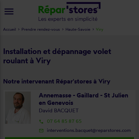
menu
Accueil
Prendre rendez-vous
Haute-Savoie
Viry
Installation et dépannage volet
roulant à Viry
Notre intervenant Répar'stores à Viry
Annemasse - Gaillard - St Julien
en Genevois
David BACQUET
07 64 85 87 65
local_phone
interventions.bacquet@reparstores.com
mail_outline