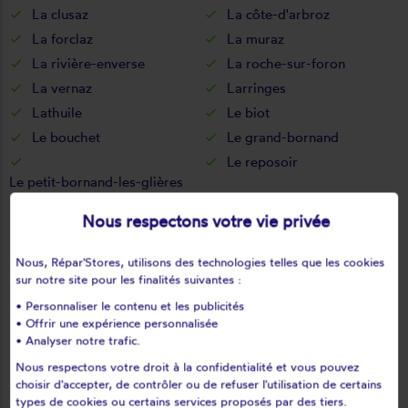
La clusaz
La côte-d'arbroz
La forclaz
La muraz
La rivière-enverse
La roche-sur-foron
La vernaz
Larringes
Lathuile
Le biot
Le bouchet
Le grand-bornand
Le reposoir
Le petit-bornand-les-glières
Le sappey
Les clefs
Nous respectons votre vie privée
Les contamines-montjoie
Les gets
Les houches
Les ollières
Nous, Répar'Stores, utilisons des technologies telles que les cookies
Les villards-sur-thônes
Leschaux
sur notre site pour les finalités suivantes :
Loisin
Lornay
• Personnaliser le contenu et les publicités
• Offrir une expérience personnalisée
Lovagny
Lucinges
• Analyser notre trafic.
Lugrin
Lullin
Nous respectons votre droit à la confidentialité et vous pouvez
Lully
Lyaud
choisir d'accepter, de contrôler ou de refuser l'utilisation de certains
types de cookies ou certains services proposés par des tiers.
Machilly
Magland