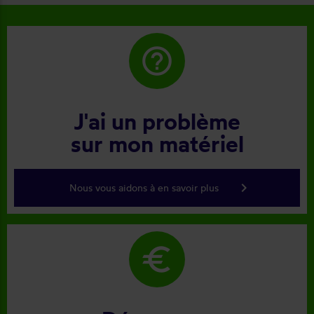
help_outline
J'ai un problème
sur mon matériel
keyboard_arrow_right
Nous vous aidons à en savoir plus
euro