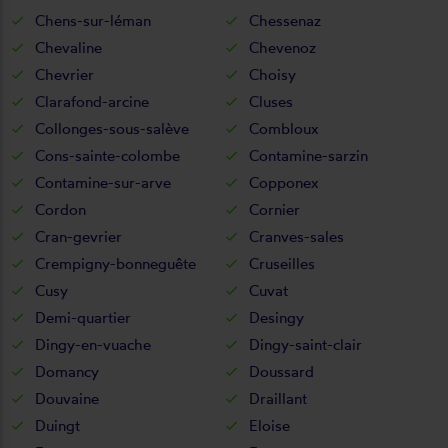
Chens-sur-léman
Chessenaz
Chevaline
Chevenoz
Chevrier
Choisy
Clarafond-arcine
Cluses
Collonges-sous-salève
Combloux
Cons-sainte-colombe
Contamine-sarzin
Contamine-sur-arve
Copponex
Cordon
Cornier
Cran-gevrier
Cranves-sales
Crempigny-bonneguête
Cruseilles
Cusy
Cuvat
Demi-quartier
Desingy
Dingy-en-vuache
Dingy-saint-clair
Domancy
Doussard
Douvaine
Draillant
Duingt
Eloise