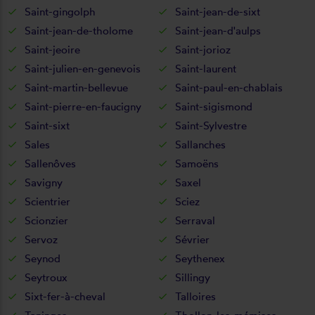
Saint-gingolph
Saint-jean-de-sixt
Saint-jean-de-tholome
Saint-jean-d'aulps
Saint-jeoire
Saint-jorioz
Saint-julien-en-genevois
Saint-laurent
Saint-martin-bellevue
Saint-paul-en-chablais
Saint-pierre-en-faucigny
Saint-sigismond
Saint-sixt
Saint-Sylvestre
Sales
Sallanches
Sallenôves
Samoëns
Savigny
Saxel
Scientrier
Sciez
Scionzier
Serraval
Servoz
Sévrier
Seynod
Seythenex
Seytroux
Sillingy
Sixt-fer-à-cheval
Talloires