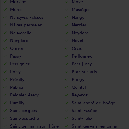
Morzine
Moye
Mûres
Musièges
Nancy-sur-cluses
Nangy
Nâves-parmelan
Nernier
Neuvecelle
Neydens
Nonglard
Novel
Onnion
Orcier
Passy
Peillonnex
Perrignier
Pers-jussy
Poisy
Praz-sur-arly
Présilly
Pringy
Publier
Quintal
Reignier-ésery
Reyvroz
Rumilly
Saint-andré-de-boëge
Saint-cergues
Saint-Eusèbe
Saint-eustache
Saint-Félix
Saint-germain-sur-rhône
Saint-gervais-les-bains