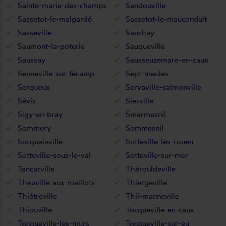
Sainte-marie-des-champs
Sandouville
Sassetot-le-malgardé
Sassetot-le-mauconduit
Sasseville
Sauchay
Saumont-la-poterie
Sauqueville
Saussay
Sausseuzemare-en-caux
Senneville-sur-fécamp
Sept-meules
Serqueux
Servaville-salmonville
Sévis
Sierville
Sigy-en-bray
Smermesnil
Sommery
Sommesnil
Sorquainville
Sotteville-lès-rouen
Sotteville-sous-le-val
Sotteville-sur-mer
Tancarville
Thérouldeville
Theuville-aux-maillots
Thiergeville
Thiétreville
Thil-manneville
Thiouville
Tocqueville-en-caux
Tocqueville-les-murs
Tocqueville-sur-eu