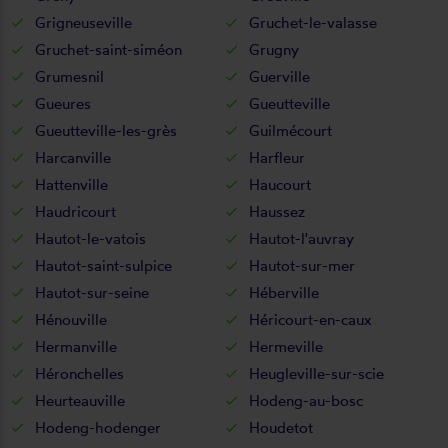
Grigneuseville
Gruchet-le-valasse
Gruchet-saint-siméon
Grugny
Grumesnil
Guerville
Gueures
Gueutteville
Gueutteville-les-grès
Guilmécourt
Harcanville
Harfleur
Hattenville
Haucourt
Haudricourt
Haussez
Hautot-le-vatois
Hautot-l'auvray
Hautot-saint-sulpice
Hautot-sur-mer
Hautot-sur-seine
Héberville
Hénouville
Héricourt-en-caux
Hermanville
Hermeville
Héronchelles
Heugleville-sur-scie
Heurteauville
Hodeng-au-bosc
Hodeng-hodenger
Houdetot