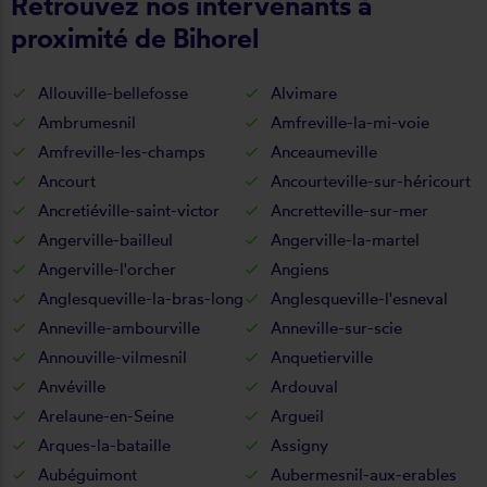
Retrouvez nos intervenants à
proximité de Bihorel
Allouville-bellefosse
Alvimare
Ambrumesnil
Amfreville-la-mi-voie
Amfreville-les-champs
Anceaumeville
Ancourt
Ancourteville-sur-héricourt
Ancretiéville-saint-victor
Ancretteville-sur-mer
Angerville-bailleul
Angerville-la-martel
Angerville-l'orcher
Angiens
Anglesqueville-la-bras-long
Anglesqueville-l'esneval
Anneville-ambourville
Anneville-sur-scie
Annouville-vilmesnil
Anquetierville
Anvéville
Ardouval
Arelaune-en-Seine
Argueil
Arques-la-bataille
Assigny
Aubéguimont
Aubermesnil-aux-erables