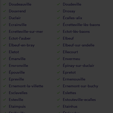
Doudeauville
Doudeville
Douvrend
Drosay
Duclair
Écalles-alix
Ecrainville
Écretteville-lès-baons
Ecretteville-sur-mer
Ectot-lès-baons
Ectot-l'auber
Elbeuf
Elbeuf-en-bray
Elbeuf-sur-andelle
Eletot
Ellecourt
Émanville
Envermeu
Envronville
Épinay-sur-duclair
Épouville
Epretot
Epreville
Ermenouville
Ernemont-la-villette
Ernemont-sur-buchy
Esclavelles
Eslettes
Esteville
Estouteville-ecalles
Etaimpuis
Etainhus