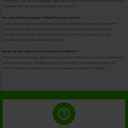
importantes, ainsi que le gaspillage. Nos experts seront en mesure de vous dépanner en
seulement 48h, en cas de volet roulant hors service.
Un volet roulant à remplacer ? Repar’Stores est aussi là !
Il n’est malheureusement pas toujours possible de restaurer un volet roulant abîmé.
Sachez qu’il est tout à fait possible de ne changer qu’un seul volet roulant, sans
envisager d’importantes dépenses. Entrez dès aujourd’hui en contact avec nos
installateurs afin de leur exposer votre projet.
Besoin de faire réparer votre store banne sur Bihorel ?
Prenez soin de vos stores, grâce à notre service. Sur Bihorel et sur tout le département
Seine-Maritime, nous sommes en mesure d’intervenir à domicile pour réparer vos
stores. Pourquoi en acheter un autre si vous pouvez simplement le réparer ?
help_outline