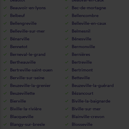
Beauvoir-en-lyons
Bec-de-mortagne
Belbeuf
Bellencombre
Bellengreville
Belleville-en-caux
Belleville-sur-mer
Belmesnil
Bénarville
Bénesville
Bennetot
Bermonville
Berneval-le-grand
Bernières
Bertheauville
Bertreville
Bertreville-saint-ouen
Bertrimont
Berville-sur-seine
Betteville
Beuzeville-la-grenier
Beuzeville-la-guérard
Beuzevillette
Bézancourt
Bierville
Biville-la-baignarde
Biville-la-rivière
Biville-sur-mer
Blacqueville
Blainville-crevon
Blangy-sur-bresle
Blosseville