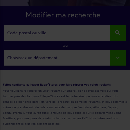
Modifier ma recherche
search
ou
Choisissez un département
Faites confiance au leader Repar’Stores pour faire réparer vos volets roulants
Vous voulez faire réparer un volet roulant sur Bihorel, et ne savez pas vers qui vous
tourner près de chez vous ? Repar’Stores est le partenaire que vous attendiez : dix
années d’expérience dans l’univers de la réparation de volets roulants, et nous sommes à
même de prendre soin de volets roulants de marques Vendôme, Atlantem, Deprat,
Somfy, Profalux. Vous aurez aussi la faculté de nous appeler sur le département Seine-
Maritime, pour une pose de volets roulants en alu ou en PVC. Nous interviendrons
évidemment le plus rapidement possible.