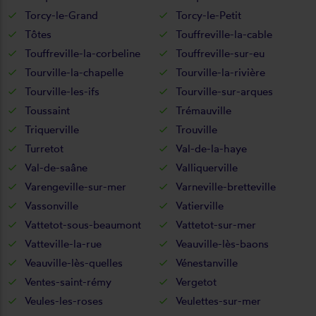
Torcy-le-Grand
Torcy-le-Petit
Tôtes
Touffreville-la-cable
Touffreville-la-corbeline
Touffreville-sur-eu
Tourville-la-chapelle
Tourville-la-rivière
Tourville-les-ifs
Tourville-sur-arques
Toussaint
Trémauville
Triquerville
Trouville
Turretot
Val-de-la-haye
Val-de-saâne
Valliquerville
Varengeville-sur-mer
Varneville-bretteville
Vassonville
Vatierville
Vattetot-sous-beaumont
Vattetot-sur-mer
Vatteville-la-rue
Veauville-lès-baons
Veauville-lès-quelles
Vénestanville
Ventes-saint-rémy
Vergetot
Veules-les-roses
Veulettes-sur-mer