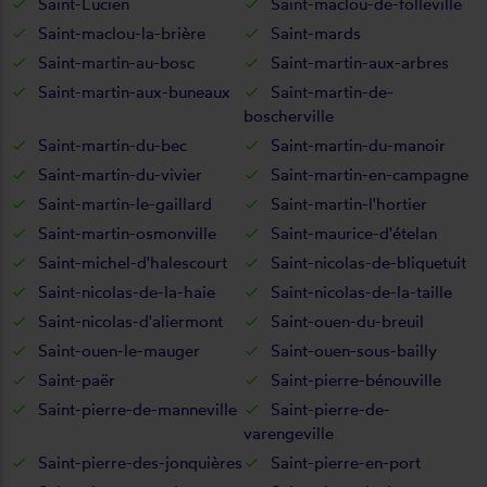
Saint-Lucien
Saint-maclou-de-folleville
Saint-maclou-la-brière
Saint-mards
Saint-martin-au-bosc
Saint-martin-aux-arbres
Saint-martin-aux-buneaux
Saint-martin-de-
boscherville
Saint-martin-du-bec
Saint-martin-du-manoir
Saint-martin-du-vivier
Saint-martin-en-campagne
Saint-martin-le-gaillard
Saint-martin-l'hortier
Saint-martin-osmonville
Saint-maurice-d'ételan
Saint-michel-d'halescourt
Saint-nicolas-de-bliquetuit
Saint-nicolas-de-la-haie
Saint-nicolas-de-la-taille
Saint-nicolas-d'aliermont
Saint-ouen-du-breuil
Saint-ouen-le-mauger
Saint-ouen-sous-bailly
Saint-paër
Saint-pierre-bénouville
Saint-pierre-de-manneville
Saint-pierre-de-
varengeville
Saint-pierre-des-jonquières
Saint-pierre-en-port