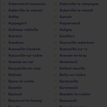
Aubermesnil-beaumais
Auberville-la-campagne
Auberville-la-manuel
Auberville-la-renault
Auffay
Aumale
Auppegard
Auquemesnil
Authieux-ratiéville
Autigny
Autretot
Auvilliers
Auzebosc
Auzouville-auberbosc
Auzouville-l'esneval
Auzouville-sur-ry
Auzouville-sur-saâne
Avesnes-en-bray
Avesnes-en-val
Avremesnil
Bacqueville-en-caux
Bailleul-neuville
Baillolet
Bailly-en-rivière
Baons-le-comte
Bardouville
Barentin
Baromesnil
Bazinval
Beaubec-la-rosière
Beaumont-le-hareng
Beaussault
Beautot
Beauval-en-caux