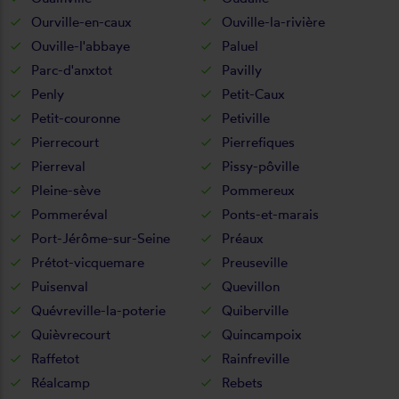
Ourville-en-caux
Ouville-la-rivière
Ouville-l'abbaye
Paluel
Parc-d'anxtot
Pavilly
Penly
Petit-Caux
Petit-couronne
Petiville
Pierrecourt
Pierrefiques
Pierreval
Pissy-pôville
Pleine-sève
Pommereux
Pommeréval
Ponts-et-marais
Port-Jérôme-sur-Seine
Préaux
Prétot-vicquemare
Preuseville
Puisenval
Quevillon
Quévreville-la-poterie
Quiberville
Quièvrecourt
Quincampoix
Raffetot
Rainfreville
Réalcamp
Rebets