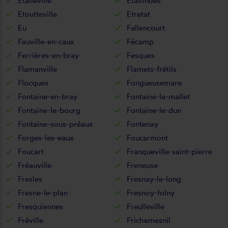
Etalleville
Étalondes
Etoutteville
Etretat
Eu
Fallencourt
Fauville-en-caux
Fécamp
Ferrières-en-bray
Fesques
Flamanville
Flamets-frétils
Flocques
Fongueusemare
Fontaine-en-bray
Fontaine-la-mallet
Fontaine-le-bourg
Fontaine-le-dun
Fontaine-sous-préaux
Fontenay
Forges-les-eaux
Foucarmont
Foucart
Franqueville-saint-pierre
Fréauville
Freneuse
Fresles
Fresnay-le-long
Fresne-le-plan
Fresnoy-folny
Fresquiennes
Freulleville
Fréville
Frichemesnil