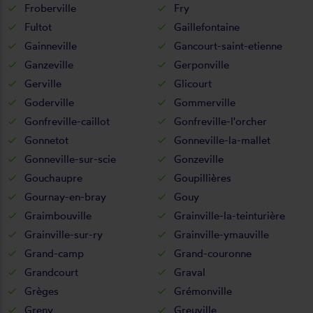
Froberville
Fry
Fultot
Gaillefontaine
Gainneville
Gancourt-saint-etienne
Ganzeville
Gerponville
Gerville
Glicourt
Goderville
Gommerville
Gonfreville-caillot
Gonfreville-l'orcher
Gonnetot
Gonneville-la-mallet
Gonneville-sur-scie
Gonzeville
Gouchaupre
Goupillières
Gournay-en-bray
Gouy
Graimbouville
Grainville-la-teinturière
Grainville-sur-ry
Grainville-ymauville
Grand-camp
Grand-couronne
Grandcourt
Graval
Grèges
Grémonville
Greny
Greuville