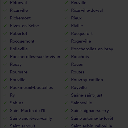
Rétonval
Reuville
Ricarville
Ricarville-du-val
Richemont
Rieux
Rives-en-Seine
Riville
Robertot
Rocquefort
Rocquemont
Rogerville
Rolleville
Roncherolles-en-bray
Roncherolles-sur-le-vivier
Ronchois
Rosay
Rouen
Roumare
Routes
Rouville
Rouvray-catillon
Rouxmesnil-bouteilles
Royville
Ry
Saâne-saint-just
Sahurs
Sainneville
Saint Martin de l'If
Saint-aignan-sur-ry
Saint-andré-sur-cailly
Saint-antoine-la-forêt
Saint-arnoult
Saint-aubin-celloville