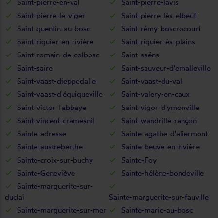
Saint-pierre-en-val
Saint-pierre-lavis
Saint-pierre-le-viger
Saint-pierre-lès-elbeuf
Saint-quentin-au-bosc
Saint-rémy-boscrocourt
Saint-riquier-en-rivière
Saint-riquier-ès-plains
Saint-romain-de-colbosc
Saint-saëns
Saint-saire
Saint-sauveur-d'emalleville
Saint-vaast-dieppedalle
Saint-vaast-du-val
Saint-vaast-d'équiqueville
Saint-valery-en-caux
Saint-victor-l'abbaye
Saint-vigor-d'ymonville
Saint-vincent-cramesnil
Saint-wandrille-rançon
Sainte-adresse
Sainte-agathe-d'aliermont
Sainte-austreberthe
Sainte-beuve-en-rivière
Sainte-croix-sur-buchy
Sainte-Foy
Sainte-Geneviève
Sainte-hélène-bondeville
Sainte-marguerite-sur-
duclai
Sainte-marguerite-sur-fauville
Sainte-marguerite-sur-mer
Sainte-marie-au-bosc