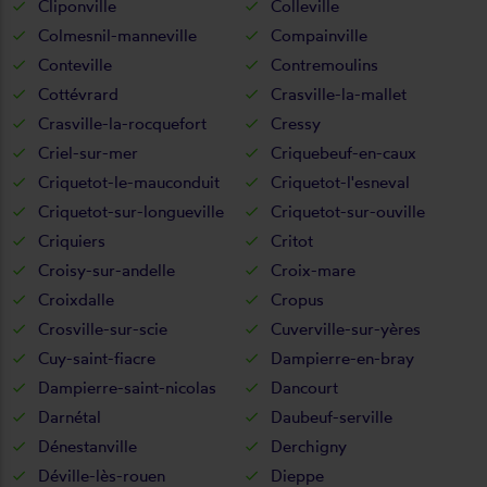
Cliponville
Colleville
Colmesnil-manneville
Compainville
Conteville
Contremoulins
Cottévrard
Crasville-la-mallet
Crasville-la-rocquefort
Cressy
Criel-sur-mer
Criquebeuf-en-caux
Criquetot-le-mauconduit
Criquetot-l'esneval
Criquetot-sur-longueville
Criquetot-sur-ouville
Criquiers
Critot
Croisy-sur-andelle
Croix-mare
Croixdalle
Cropus
Crosville-sur-scie
Cuverville-sur-yères
Cuy-saint-fiacre
Dampierre-en-bray
Dampierre-saint-nicolas
Dancourt
Darnétal
Daubeuf-serville
Dénestanville
Derchigny
Déville-lès-rouen
Dieppe