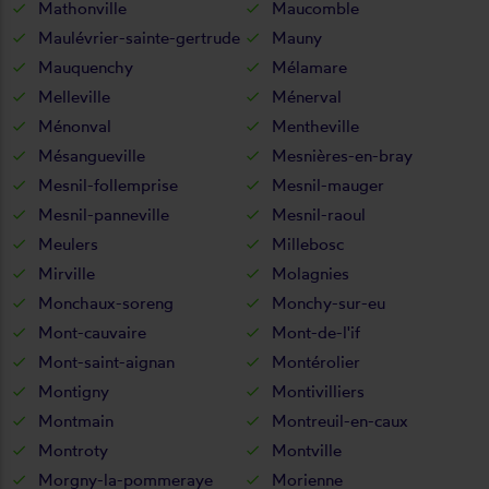
Mathonville
Maucomble
Maulévrier-sainte-gertrude
Mauny
Mauquenchy
Mélamare
Melleville
Ménerval
Ménonval
Mentheville
Mésangueville
Mesnières-en-bray
Mesnil-follemprise
Mesnil-mauger
Mesnil-panneville
Mesnil-raoul
Meulers
Millebosc
Mirville
Molagnies
Monchaux-soreng
Monchy-sur-eu
Mont-cauvaire
Mont-de-l'if
Mont-saint-aignan
Montérolier
Montigny
Montivilliers
Montmain
Montreuil-en-caux
Montroty
Montville
Morgny-la-pommeraye
Morienne