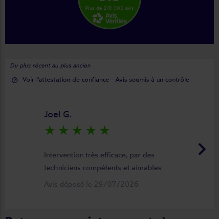
Plus de 210 000 avis
Du plus récent au plus ancien
Voir l'attestation de confiance - Avis soumis à un contrôle
help_outline
Joel G.
star_rate
star_rate
star_rate
star_rate
star_rate
keyboard_arrow_right
Intervention très efficace, par des
techniciens compétents et aimables
Avis déposé le 29/07/2026