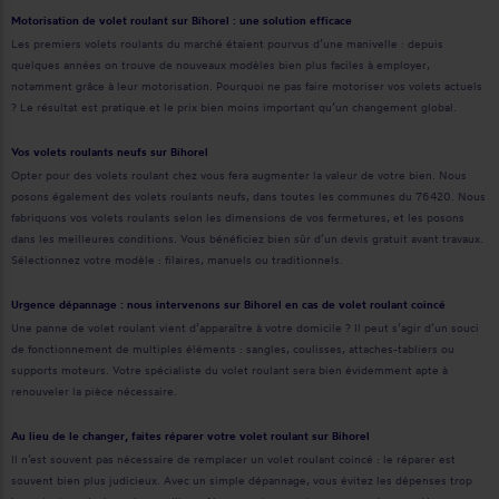
Motorisation de volet roulant sur Bihorel : une solution efficace
Les premiers volets roulants du marché étaient pourvus d’une manivelle : depuis
quelques années on trouve de nouveaux modèles bien plus faciles à employer,
notamment grâce à leur motorisation. Pourquoi ne pas faire motoriser vos volets actuels
? Le résultat est pratique et le prix bien moins important qu’un changement global.
Vos volets roulants neufs sur Bihorel
Opter pour des volets roulant chez vous fera augmenter la valeur de votre bien. Nous
posons également des volets roulants neufs, dans toutes les communes du 76420. Nous
fabriquons vos volets roulants selon les dimensions de vos fermetures, et les posons
dans les meilleures conditions. Vous bénéficiez bien sûr d’un devis gratuit avant travaux.
Sélectionnez votre modèle : filaires, manuels ou traditionnels.
Urgence dépannage : nous intervenons sur Bihorel en cas de volet roulant coincé
Une panne de volet roulant vient d’apparaître à votre domicile ? Il peut s’agir d’un souci
de fonctionnement de multiples éléments : sangles, coulisses, attaches-tabliers ou
supports moteurs. Votre spécialiste du volet roulant sera bien évidemment apte à
renouveler la pièce nécessaire.
Au lieu de le changer, faites réparer votre volet roulant sur Bihorel
Il n’est souvent pas nécessaire de remplacer un volet roulant coincé : le réparer est
souvent bien plus judicieux. Avec un simple dépannage, vous évitez les dépenses trop