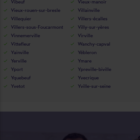
Vibeuf
Vieux-manoir
Vieux-rouen-sur-bresle
Villainville
Villequier
Villers-écalles
Villers-sous-Foucarmont
Villy-sur-yères
Vinnemerville
Virville
Vittefleur
Wanchy-capval
Yainville
Yébleron
Yerville
Ymare
Yport
Ypreville-biville
Yquebeuf
Yvecrique
Yvetot
Yville-sur-seine