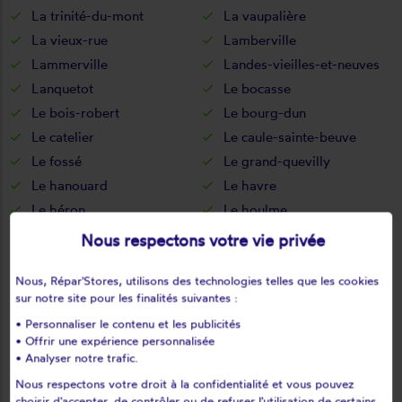
La trinité-du-mont
La vaupalière
La vieux-rue
Lamberville
Lammerville
Landes-vieilles-et-neuves
Lanquetot
Le bocasse
Le bois-robert
Le bourg-dun
Le catelier
Le caule-sainte-beuve
Le fossé
Le grand-quevilly
Le hanouard
Le havre
Le héron
Le houlme
Le mesnil-durdent
Le mesnil-esnard
Nous respectons votre vie privée
Le mesnil-lieubray
Le mesnil-réaume
Nous, Répar'Stores, utilisons des technologies telles que les cookies
Le mesnil-sous-jumièges
Le petit-quevilly
sur notre site pour les finalités suivantes :
Le thil-riberpré
Le tilleul
• Personnaliser le contenu et les publicités
Le torp-mesnil
Le trait
• Offrir une expérience personnalisée
Le tréport
Les authieux-sur-le-port-
• Analyser notre trafic.
sai
Nous respectons votre droit à la confidentialité et vous pouvez
Les cent-acres
Les grandes-ventes
choisir d'accepter, de contrôler ou de refuser l'utilisation de certains