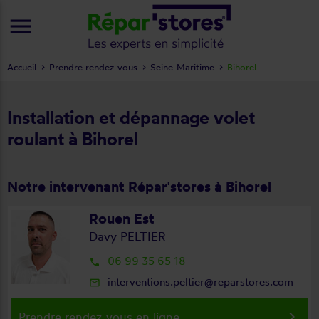
menu
Accueil
Prendre rendez-vous
Seine-Maritime
Bihorel
Installation et dépannage volet
roulant à Bihorel
Notre intervenant Répar'stores à Bihorel
Rouen Est
Davy PELTIER
06 99 35 65 18
local_phone
interventions.peltier@reparstores.com
mail_outline
keyboard_arrow_right
Prendre rendez-vous en ligne