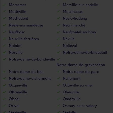
Mortemer
Morville-sur-andelle
Motteville
Moulineaux
Muchedent
Nesle-hodeng
Nesle-normandeuse
Neuf-marché
Neufbosc
Neufchâtel-en-bray
Neuville-ferrières
Néville
Nointot
Nolléval
Norville
Notre-dame-de-bliquetuit
Notre-dame-de-bondeville
Notre-dame-de-gravenchon
Notre-dame-du-bec
Notre-dame-du-parc
Notre-dame-d'aliermont
Nullemont
Ocqueville
Octeville-sur-mer
Offranville
Oherville
Oissel
Omonville
Orival
Osmoy-saint-valery
Ouainville
Oudalle