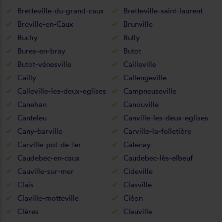
Bretteville-du-grand-caux
Bretteville-saint-laurent
Breville-en-Caux
Brunville
Buchy
Bully
Bures-en-bray
Butot
Butot-vénesville
Cailleville
Cailly
Callengeville
Calleville-les-deux-eglises
Campneuseville
Canehan
Canouville
Canteleu
Canville-les-deux-eglises
Cany-barville
Carville-la-folletière
Carville-pot-de-fer
Catenay
Caudebec-en-caux
Caudebec-lès-elbeuf
Cauville-sur-mer
Cideville
Clais
Clasville
Claville-motteville
Cléon
Clères
Cleuville