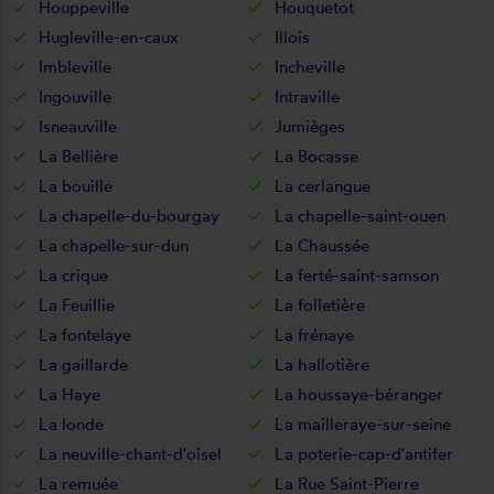
Houppeville
Houquetot
Hugleville-en-caux
Illois
Imbleville
Incheville
Ingouville
Intraville
Isneauville
Jumièges
La Bellière
La Bocasse
La bouille
La cerlangue
La chapelle-du-bourgay
La chapelle-saint-ouen
La chapelle-sur-dun
La Chaussée
La crique
La ferté-saint-samson
La Feuillie
La folletière
La fontelaye
La frénaye
La gaillarde
La hallotière
La Haye
La houssaye-béranger
La londe
La mailleraye-sur-seine
La neuville-chant-d'oisel
La poterie-cap-d'antifer
La remuée
La Rue Saint-Pierre