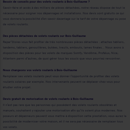
Besoin de conseils pour des volets roulants à Bois-Guillaume ?
Savoir-faire et accès à des milliers de pièces détachées, notre réseau dispose de tout le
nécessaire pour soigner nos dépannages et installations. Nos devis sont gratuits ce qui
vous donnera la possibilité d’en savoir davantage sur le tarif de votre dépannage ou pose
de volets roulants.
Des pièces détachées de volets roulants sur Bois-Guillaume
Repar’Stores vous fait profiter de très nombreuses pièces détachées : attaches tabliers,
tandems, tabliers, genouillères, butées, treuils, embouts, lames finales... Nous avons à
disposition des pièces pour les volets de marques Somfy, Vendôme, Profalux, Nice,
Atlantem parmi d’autres, de quoi gérer tous les soucis que vous pourriez rencontrer.
Nous changeons vos volets roulants à Bois-Guillaume
Remplacer ses volets roulants peut vous donner l’opportunité de profiter des volets
roulants solaires par exemple. Nos intervenants peuvent se déplacer chez vous pour
étudier votre projet.
Devis gratuit de motorisation de volets roulants à Bois-Guillaume
Il n’est pas rare que les personnes qui possèdent des volets roulants obsolètes et
manuels, souhaitent y rajouter une motorisation afin qu’ils soient plus modernes. Nos
poseurs et dépanneurs peuvent vous mettre à disposition cette prestation, vous aurez la
possibilité de moderniser votre maison, et il ne sera pas nécessaire de remplacer tous
vos volets.