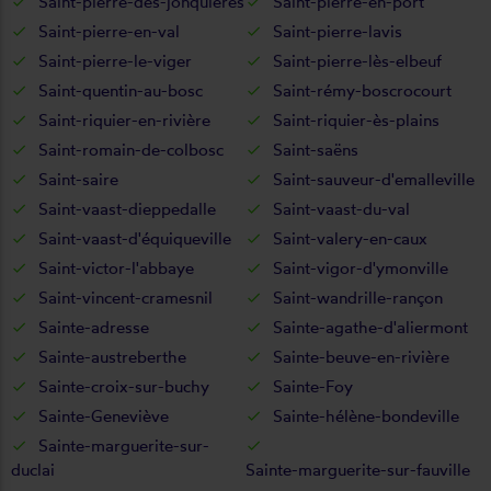
Saint-pierre-des-jonquières
Saint-pierre-en-port
Saint-pierre-en-val
Saint-pierre-lavis
Saint-pierre-le-viger
Saint-pierre-lès-elbeuf
Saint-quentin-au-bosc
Saint-rémy-boscrocourt
Saint-riquier-en-rivière
Saint-riquier-ès-plains
Saint-romain-de-colbosc
Saint-saëns
Saint-saire
Saint-sauveur-d'emalleville
Saint-vaast-dieppedalle
Saint-vaast-du-val
Saint-vaast-d'équiqueville
Saint-valery-en-caux
Saint-victor-l'abbaye
Saint-vigor-d'ymonville
Saint-vincent-cramesnil
Saint-wandrille-rançon
Sainte-adresse
Sainte-agathe-d'aliermont
Sainte-austreberthe
Sainte-beuve-en-rivière
Sainte-croix-sur-buchy
Sainte-Foy
Sainte-Geneviève
Sainte-hélène-bondeville
Sainte-marguerite-sur-
duclai
Sainte-marguerite-sur-fauville