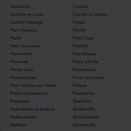
Ouainville
Oudalle
Ourville-en-caux
Ouville-la-rivière
Ouville-l'abbaye
Paluel
Parc-d'anxtot
Pavilly
Penly
Petit-Caux
Petit-couronne
Petiville
Pierrecourt
Pierrefiques
Pierreval
Pissy-pôville
Pleine-sève
Pommereux
Pommeréval
Ponts-et-marais
Port-Jérôme-sur-Seine
Préaux
Prétot-vicquemare
Preuseville
Puisenval
Quevillon
Quévreville-la-poterie
Quiberville
Quièvrecourt
Quincampoix
Raffetot
Rainfreville