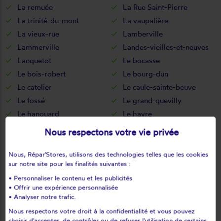
La remuée
La Rue Saint-Pierre
La trinité-du-mont
La vaupalière
La vieux-rue
Lamberville
Lammerville
Landes-vieilles-et-neuves
Lanquetot
Le bocasse
Le bois-robert
Le bourg-dun
Le catelier
Le caule-sainte-beuve
Le fossé
Le grand-quevilly
Le hanouard
Le havre
Le héron
Le houlme
Nous respectons votre vie privée
Le mesnil-durdent
Le mesnil-esnard
Le mesnil-lieubray
Le mesnil-réaume
Nous, Répar'Stores, utilisons des technologies telles que les cookies
sur notre site pour les finalités suivantes :
Le mesnil-sous-jumièges
Le petit-quevilly
• Personnaliser le contenu et les publicités
Le thil-riberpré
Le tilleul
• Offrir une expérience personnalisée
Le torp-mesnil
Le trait
• Analyser notre trafic.
Le tréport
Les authieux-sur-le-port-
Nous respectons votre droit à la confidentialité et vous pouvez
sai
choisir d'accepter, de contrôler ou de refuser l'utilisation de certains