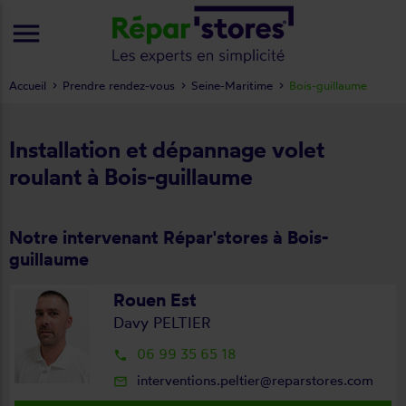
menu
Accueil
Prendre rendez-vous
Seine-Maritime
Bois-guillaume
Installation et dépannage volet
roulant à Bois-guillaume
Notre intervenant Répar'stores à Bois-
guillaume
Rouen Est
Davy PELTIER
06 99 35 65 18
local_phone
interventions.peltier@reparstores.com
mail_outline