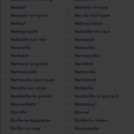
Beautot
Beauval-en-caux
Beauvoir-en-lyons
Bec-de-mortagne
Belbeuf
Bellencombre
Bellengreville
Belleville-en-caux
Belleville-sur-mer
Belmesnil
Bénarville
Bénesville
Bennetot
Bermonville
Berneval-le-grand
Bernières
Bertheauville
Bertreville
Bertreville-saint-ouen
Bertrimont
Berville-sur-seine
Betteville
Beuzeville-la-grenier
Beuzeville-la-guérard
Beuzevillette
Bézancourt
Bierville
Bihorel
Biville-la-baignarde
Biville-la-rivière
Biville-sur-mer
Blacqueville