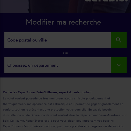
Modifier ma recherche
search
ou
Choisissez un département
Contactez Repar’Stores Bois-Guillaume, expert du volet roulant
Le volet roulant possède de très nombreux atouts : il isole phoniquement et
thermiquement, son apparence est esthétique et il permet de gagner globalement en
confort, tout en représentant une protection votre domicile. En cas de besoin
d’installation ou de réparation de volet roulant dans le département Seine-Maritime, sur
Bois-Guillaume, Repar’Stores est là pour vous aider, peu importent vos besoins.
Repar’Stores, c’est un réseau national, pour vous prendre en charge en cas de souci ou