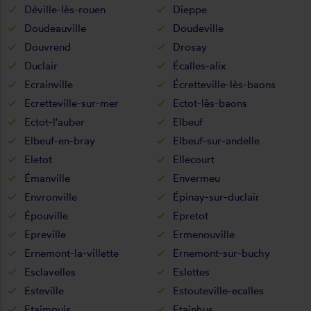
Déville-lès-rouen
Dieppe
Doudeauville
Doudeville
Douvrend
Drosay
Duclair
Écalles-alix
Ecrainville
Écretteville-lès-baons
Ecretteville-sur-mer
Ectot-lès-baons
Ectot-l'auber
Elbeuf
Elbeuf-en-bray
Elbeuf-sur-andelle
Eletot
Ellecourt
Émanville
Envermeu
Envronville
Épinay-sur-duclair
Épouville
Epretot
Epreville
Ermenouville
Ernemont-la-villette
Ernemont-sur-buchy
Esclavelles
Eslettes
Esteville
Estouteville-ecalles
Etaimpuis
Etainhus