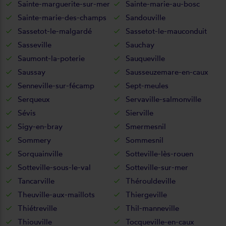
Sainte-marguerite-sur-mer
Sainte-marie-au-bosc
Sainte-marie-des-champs
Sandouville
Sassetot-le-malgardé
Sassetot-le-mauconduit
Sasseville
Sauchay
Saumont-la-poterie
Sauqueville
Saussay
Sausseuzemare-en-caux
Senneville-sur-fécamp
Sept-meules
Serqueux
Servaville-salmonville
Sévis
Sierville
Sigy-en-bray
Smermesnil
Sommery
Sommesnil
Sorquainville
Sotteville-lès-rouen
Sotteville-sous-le-val
Sotteville-sur-mer
Tancarville
Thérouldeville
Theuville-aux-maillots
Thiergeville
Thiétreville
Thil-manneville
Thiouville
Tocqueville-en-caux