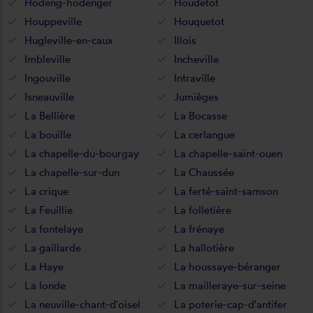
Hodeng-hodenger
Houdetot
Houppeville
Houquetot
Hugleville-en-caux
Illois
Imbleville
Incheville
Ingouville
Intraville
Isneauville
Jumièges
La Bellière
La Bocasse
La bouille
La cerlangue
La chapelle-du-bourgay
La chapelle-saint-ouen
La chapelle-sur-dun
La Chaussée
La crique
La ferté-saint-samson
La Feuillie
La folletière
La fontelaye
La frénaye
La gaillarde
La hallotière
La Haye
La houssaye-béranger
La londe
La mailleraye-sur-seine
La neuville-chant-d'oisel
La poterie-cap-d'antifer