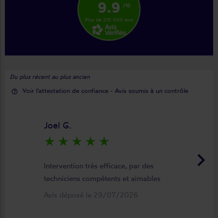
9.9
/10
Plus de 210 000 avis
Du plus récent au plus ancien
Voir l'attestation de confiance - Avis soumis à un contrôle
help_outline
Joel G.
star_rate
star_rate
star_rate
star_rate
star_rate
keyboard_arrow_right
Intervention très efficace, par des
techniciens compétents et aimables
Avis déposé le 29/07/2026