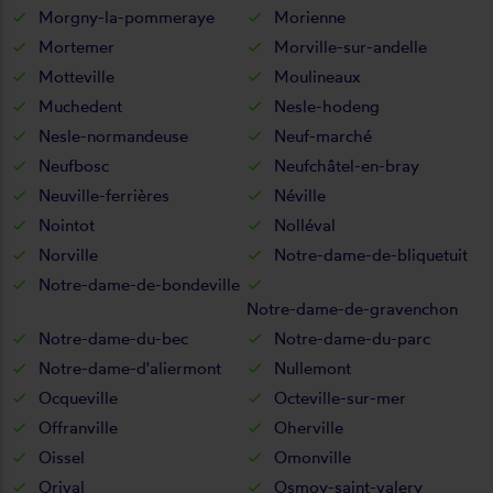
Morgny-la-pommeraye
Morienne
Mortemer
Morville-sur-andelle
Motteville
Moulineaux
Muchedent
Nesle-hodeng
Nesle-normandeuse
Neuf-marché
Neufbosc
Neufchâtel-en-bray
Neuville-ferrières
Néville
Nointot
Nolléval
Norville
Notre-dame-de-bliquetuit
Notre-dame-de-bondeville
Notre-dame-de-gravenchon
Notre-dame-du-bec
Notre-dame-du-parc
Notre-dame-d'aliermont
Nullemont
Ocqueville
Octeville-sur-mer
Offranville
Oherville
Oissel
Omonville
Orival
Osmoy-saint-valery