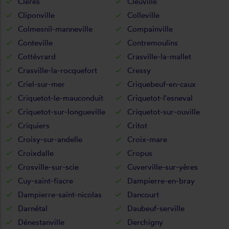
Clères
Cleuville
Cliponville
Colleville
Colmesnil-manneville
Compainville
Conteville
Contremoulins
Cottévrard
Crasville-la-mallet
Crasville-la-rocquefort
Cressy
Criel-sur-mer
Criquebeuf-en-caux
Criquetot-le-mauconduit
Criquetot-l'esneval
Criquetot-sur-longueville
Criquetot-sur-ouville
Criquiers
Critot
Croisy-sur-andelle
Croix-mare
Croixdalle
Cropus
Crosville-sur-scie
Cuverville-sur-yères
Cuy-saint-fiacre
Dampierre-en-bray
Dampierre-saint-nicolas
Dancourt
Darnétal
Daubeuf-serville
Dénestanville
Derchigny