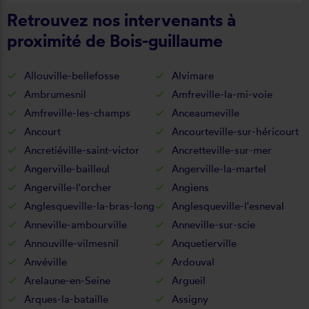
Retrouvez nos intervenants à
proximité de Bois-guillaume
Allouville-bellefosse
Alvimare
Ambrumesnil
Amfreville-la-mi-voie
Amfreville-les-champs
Anceaumeville
Ancourt
Ancourteville-sur-héricourt
Ancretiéville-saint-victor
Ancretteville-sur-mer
Angerville-bailleul
Angerville-la-martel
Angerville-l'orcher
Angiens
Anglesqueville-la-bras-long
Anglesqueville-l'esneval
Anneville-ambourville
Anneville-sur-scie
Annouville-vilmesnil
Anquetierville
Anvéville
Ardouval
Arelaune-en-Seine
Argueil
Arques-la-bataille
Assigny