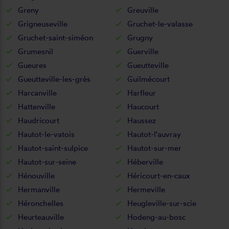
Greny
Greuville
Grigneuseville
Gruchet-le-valasse
Gruchet-saint-siméon
Grugny
Grumesnil
Guerville
Gueures
Gueutteville
Gueutteville-les-grès
Guilmécourt
Harcanville
Harfleur
Hattenville
Haucourt
Haudricourt
Haussez
Hautot-le-vatois
Hautot-l'auvray
Hautot-saint-sulpice
Hautot-sur-mer
Hautot-sur-seine
Héberville
Hénouville
Héricourt-en-caux
Hermanville
Hermeville
Héronchelles
Heugleville-sur-scie
Heurteauville
Hodeng-au-bosc