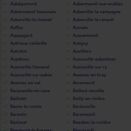
Aubéguimont
Aubermesnil-aux-erables
Aubermesnil-beaumais
Auberville-la-campagne
Auberville-la-manuel
Auberville-la-renault
Auffay
Aumale
Auppegard
Auquemesnil
Authieux-ratiéville
Autigny
Autretot
Auvilliers
Auzebosc
Auzouville-auberbosc
Auzouville-l'esneval
Auzouville-sur-ry
Auzouville-sur-saâne
Avesnes-en-bray
Avesnes-en-val
Avremesnil
Bacqueville-en-caux
Bailleul-neuville
Baillolet
Bailly-en-rivière
Baons-le-comte
Bardouville
Barentin
Baromesnil
Bazinval
Beaubec-la-rosière
Beaumont-le-hareng
Beaussault