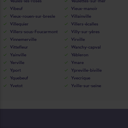
Veules-les-roses
Veulettes-sur-mer
Vibeuf
Vieux-manoir
Vieux-rouen-sur-bresle
Villainville
Villequier
Villers-écalles
Villers-sous-Foucarmont
Villy-sur-yères
Vinnemerville
Virville
Vittefleur
Wanchy-capval
Yainville
Yébleron
Yerville
Ymare
Yport
Ypreville-biville
Yquebeuf
Yvecrique
Yvetot
Yville-sur-seine