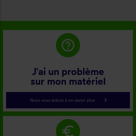
help_outline
J'ai un problème
sur mon matériel
keyboard_arrow_right
Nous vous aidons à en savoir plus
euro