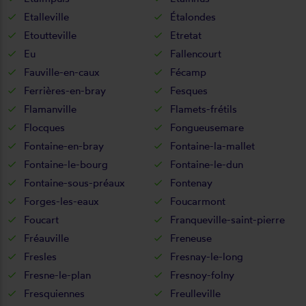
Etalleville
Étalondes
Etoutteville
Etretat
Eu
Fallencourt
Fauville-en-caux
Fécamp
Ferrières-en-bray
Fesques
Flamanville
Flamets-frétils
Flocques
Fongueusemare
Fontaine-en-bray
Fontaine-la-mallet
Fontaine-le-bourg
Fontaine-le-dun
Fontaine-sous-préaux
Fontenay
Forges-les-eaux
Foucarmont
Foucart
Franqueville-saint-pierre
Fréauville
Freneuse
Fresles
Fresnay-le-long
Fresne-le-plan
Fresnoy-folny
Fresquiennes
Freulleville