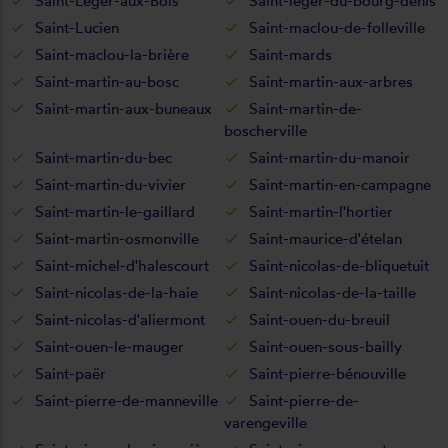
Saint-Léger-aux-Bois
Saint-léger-du-bourg-denis
Saint-Lucien
Saint-maclou-de-folleville
Saint-maclou-la-brière
Saint-mards
Saint-martin-au-bosc
Saint-martin-aux-arbres
Saint-martin-aux-buneaux
Saint-martin-de-
boscherville
Saint-martin-du-bec
Saint-martin-du-manoir
Saint-martin-du-vivier
Saint-martin-en-campagne
Saint-martin-le-gaillard
Saint-martin-l'hortier
Saint-martin-osmonville
Saint-maurice-d'ételan
Saint-michel-d'halescourt
Saint-nicolas-de-bliquetuit
Saint-nicolas-de-la-haie
Saint-nicolas-de-la-taille
Saint-nicolas-d'aliermont
Saint-ouen-du-breuil
Saint-ouen-le-mauger
Saint-ouen-sous-bailly
Saint-paër
Saint-pierre-bénouville
Saint-pierre-de-manneville
Saint-pierre-de-
varengeville