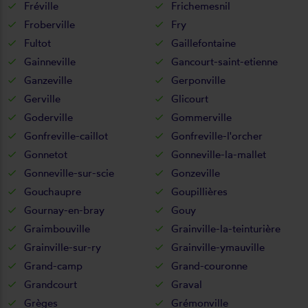
Fréville
Frichemesnil
Froberville
Fry
Fultot
Gaillefontaine
Gainneville
Gancourt-saint-etienne
Ganzeville
Gerponville
Gerville
Glicourt
Goderville
Gommerville
Gonfreville-caillot
Gonfreville-l'orcher
Gonnetot
Gonneville-la-mallet
Gonneville-sur-scie
Gonzeville
Gouchaupre
Goupillières
Gournay-en-bray
Gouy
Graimbouville
Grainville-la-teinturière
Grainville-sur-ry
Grainville-ymauville
Grand-camp
Grand-couronne
Grandcourt
Graval
Grèges
Grémonville