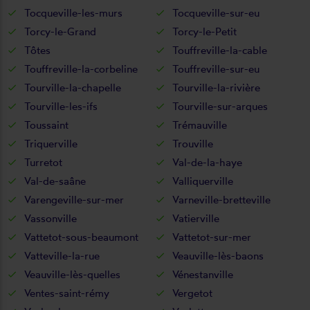
Tocqueville-les-murs
Tocqueville-sur-eu
Torcy-le-Grand
Torcy-le-Petit
Tôtes
Touffreville-la-cable
Touffreville-la-corbeline
Touffreville-sur-eu
Tourville-la-chapelle
Tourville-la-rivière
Tourville-les-ifs
Tourville-sur-arques
Toussaint
Trémauville
Triquerville
Trouville
Turretot
Val-de-la-haye
Val-de-saâne
Valliquerville
Varengeville-sur-mer
Varneville-bretteville
Vassonville
Vatierville
Vattetot-sous-beaumont
Vattetot-sur-mer
Vatteville-la-rue
Veauville-lès-baons
Veauville-lès-quelles
Vénestanville
Ventes-saint-rémy
Vergetot