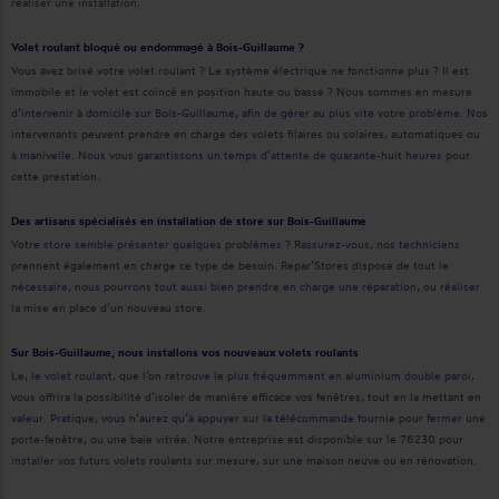
réaliser une installation.
Volet roulant bloqué ou endommagé à Bois-Guillaume ?
Vous avez brisé votre volet roulant ? Le système électrique ne fonctionne plus ? Il est
immobile et le volet est coincé en position haute ou basse ? Nous sommes en mesure
d’intervenir à domicile sur Bois-Guillaume, afin de gérer au plus vite votre problème. Nos
intervenants peuvent prendre en charge des volets filaires ou solaires, automatiques ou
à manivelle. Nous vous garantissons un temps d’attente de quarante-huit heures pour
cette prestation.
Des artisans spécialisés en installation de store sur Bois-Guillaume
Votre store semble présenter quelques problèmes ? Rassurez-vous, nos techniciens
prennent également en charge ce type de besoin. Repar’Stores dispose de tout le
nécessaire, nous pourrons tout aussi bien prendre en charge une réparation, ou réaliser
la mise en place d’un nouveau store.
Sur Bois-Guillaume, nous installons vos nouveaux volets roulants
Le, le volet roulant, que l’on retrouve le plus fréquemment en aluminium double paroi,
vous offrira la possibilité d’isoler de manière efficace vos fenêtres, tout en la mettant en
valeur. Pratique, vous n’aurez qu’à appuyer sur la télécommande fournie pour fermer une
porte-fenêtre, ou une baie vitrée. Notre entreprise est disponible sur le 76230 pour
installer vos futurs volets roulants sur mesure, sur une maison neuve ou en rénovation.