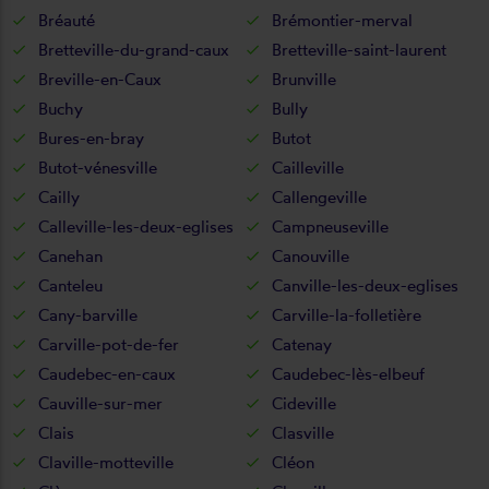
Bréauté
Brémontier-merval
Bretteville-du-grand-caux
Bretteville-saint-laurent
Breville-en-Caux
Brunville
Buchy
Bully
Bures-en-bray
Butot
Butot-vénesville
Cailleville
Cailly
Callengeville
Calleville-les-deux-eglises
Campneuseville
Canehan
Canouville
Canteleu
Canville-les-deux-eglises
Cany-barville
Carville-la-folletière
Carville-pot-de-fer
Catenay
Caudebec-en-caux
Caudebec-lès-elbeuf
Cauville-sur-mer
Cideville
Clais
Clasville
Claville-motteville
Cléon