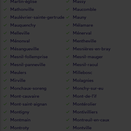
Martin-église
Massy
Mathonville
Maucomble
Maulévrier-sainte-gertrude
Mauny
Mauquenchy
Mélamare
Melleville
Ménerval
Ménonval
Mentheville
Mésangueville
Mesnières-en-bray
Mesnil-follemprise
Mesnil-mauger
Mesnil-panneville
Mesnil-raoul
Meulers
Millebosc
Mirville
Molagnies
Monchaux-soreng
Monchy-sur-eu
Mont-cauvaire
Mont-de-l'if
Mont-saint-aignan
Montérolier
Montigny
Montivilliers
Montmain
Montreuil-en-caux
Montroty
Montville