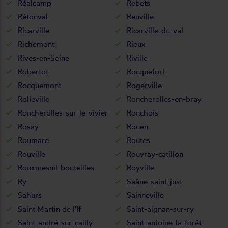
Réalcamp
Rebets
Rétonval
Reuville
Ricarville
Ricarville-du-val
Richemont
Rieux
Rives-en-Seine
Riville
Robertot
Rocquefort
Rocquemont
Rogerville
Rolleville
Roncherolles-en-bray
Roncherolles-sur-le-vivier
Ronchois
Rosay
Rouen
Roumare
Routes
Rouville
Rouvray-catillon
Rouxmesnil-bouteilles
Royville
Ry
Saâne-saint-just
Sahurs
Sainneville
Saint Martin de l'If
Saint-aignan-sur-ry
Saint-andré-sur-cailly
Saint-antoine-la-forêt