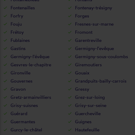
Fontenailles
Fontenay-trésigny
Forfry
Forges
Fouju
Fresnes-sur-marne
Frétoy
Fromont
Fublaines
Garentreville
Gastins
Germigny-l'evêque
Germigny-l'évêque
Germigny-sous-coulombs
Gesvres-le-chapitre
Giremoutiers
Gironville
Gouaix
Gouvernes
Grandpuits-bailly-carrois
Gravon
Gressy
Gretz-armainvilliers
Grez-sur-loing
Grisy-suisnes
Grisy-sur-seine
Guérard
Guercheville
Guermantes
Guignes
Gurcy-le-châtel
Hautefeuille