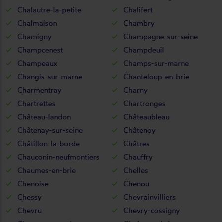
Chalautre-la-petite
Chalifert
Chalmaison
Chambry
Chamigny
Champagne-sur-seine
Champcenest
Champdeuil
Champeaux
Champs-sur-marne
Changis-sur-marne
Chanteloup-en-brie
Charmentray
Charny
Chartrettes
Chartronges
Château-landon
Châteaubleau
Châtenay-sur-seine
Châtenoy
Châtillon-la-borde
Châtres
Chauconin-neufmontiers
Chauffry
Chaumes-en-brie
Chelles
Chenoise
Chenou
Chessy
Chevrainvilliers
Chevru
Chevry-cossigny