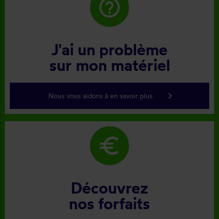
help_outline
J'ai un problème
sur mon matériel
keyboard_arrow_right
Nous vous aidons à en savoir plus
euro
Découvrez
nos forfaits