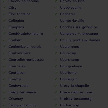
Chevry-en-sereine
Choisy-en-brie
Citry
Claye-souilly
Clos-fontaine
Cocherel
Collégien
Combs-la-ville
Compans
Conches-sur-gondoire
Condé-sainte-libiaire
Congis-sur-thérouanne
Coubert
Couilly-pont-aux-dames
Coulombs-en-valois
Coulommes
Coulommiers
Coupvray
Courcelles-en-bassée
Courchamp
Courpalay
Courquetaine
Courtacon
Courtomer
Courtry
Coutençon
Coutevroult
Crécy-la-chapelle
Crégy-lès-meaux
Crèvecoeur-en-brie
Crisenoy
Croissy-beaubourg
Crouy-sur-ourcq
Cucharmoy