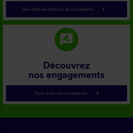
keyboard_arrow_right
Des offres en fonction de vos besoins
rate_review
Découvrez
nos engagements
keyboard_arrow_right
Faire durer nos installations