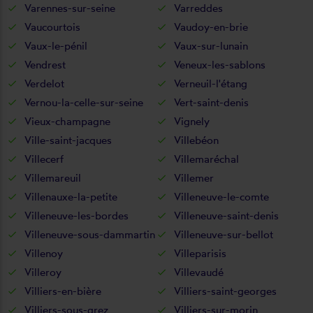
Varennes-sur-seine
Varreddes
Vaucourtois
Vaudoy-en-brie
Vaux-le-pénil
Vaux-sur-lunain
Vendrest
Veneux-les-sablons
Verdelot
Verneuil-l'étang
Vernou-la-celle-sur-seine
Vert-saint-denis
Vieux-champagne
Vignely
Ville-saint-jacques
Villebéon
Villecerf
Villemaréchal
Villemareuil
Villemer
Villenauxe-la-petite
Villeneuve-le-comte
Villeneuve-les-bordes
Villeneuve-saint-denis
Villeneuve-sous-dammartin
Villeneuve-sur-bellot
Villenoy
Villeparisis
Villeroy
Villevaudé
Villiers-en-bière
Villiers-saint-georges
Villiers-sous-grez
Villiers-sur-morin