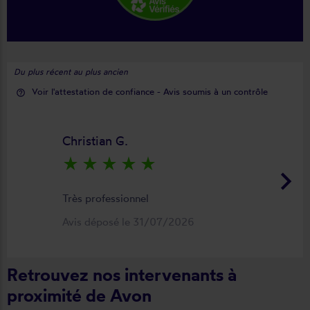
Du plus récent au plus ancien
Voir l'attestation de confiance - Avis soumis à un contrôle
help_outline
Christian G.
star_rate
star_rate
star_rate
star_rate
star_rate
keyboard_arrow_right
Très professionnel
Avis déposé le 31/07/2026
Retrouvez nos intervenants à
proximité de Avon