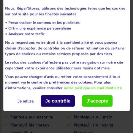
Montarlot
Montceaux-lès-meaux
Nous, Répar'Stores, utilisons des technologies telles que les cookies
Montceaux-lès-provins
Montcourt-fromonville
sur notre site pour les finalités suivantes :
Montdauphin
Montenils
• Personnaliser le contenu et les publicités
• Offrir une expérience personnalisée
Montereau-fault-yonne
Montereau-sur-le-jard
• Analyser notre trafic.
Montévrain
Montgé-en-goële
Nous respectons votre droit à la confidentialité et vous pouvez
Monthyon
Montigny-le-guesdier
choisir d'accepter, de contrôler ou de refuser l'utilisation de certains
Montigny-lencoup
Montigny-sur-loing
types de cookies ou certains services proposés par des tiers.
Montmachoux
Montolivet
Le refus des cookies n'affectera pas votre navigation sur notre site
cependant votre expérience utilisateur sera moins optimale.
Montry
Moret-sur-loing
Mormant
Mortcerf
Vous pouvez changer d'avis ou retirer votre consentement à tout
moment via le centre de préférences des cookies. Pour plus
Mortery
Mouroux
d'informations, veuillez consulter
notre politique de confidentialité
.
Mousseaux-lès-bray
Moussy-le-neuf
Moussy-le-vieux
Mouy-sur-seine
Je contrôle
J'accepte
Je refuse
Nandy
Nangis
Nanteau-sur-essonne
Nanteau-sur-lunain
Nanteuil-lès-meaux
Nanteuil-sur-marne
Nantouillet
Nemours