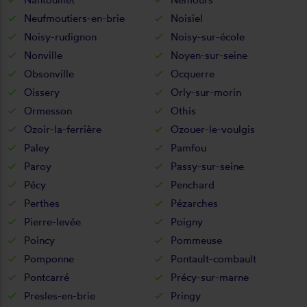
Neufmoutiers-en-brie
Noisiel
Noisy-rudignon
Noisy-sur-école
Nonville
Noyen-sur-seine
Obsonville
Ocquerre
Oissery
Orly-sur-morin
Ormesson
Othis
Ozoir-la-ferrière
Ozouer-le-voulgis
Paley
Pamfou
Paroy
Passy-sur-seine
Pécy
Penchard
Perthes
Pézarches
Pierre-levée
Poigny
Poincy
Pommeuse
Pomponne
Pontault-combault
Pontcarré
Précy-sur-marne
Presles-en-brie
Pringy