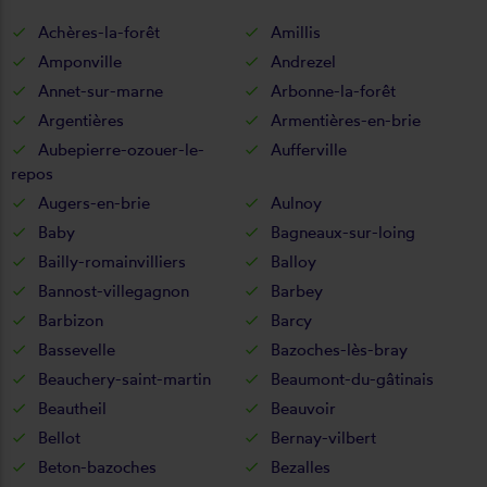
Achères-la-forêt
Amillis
Amponville
Andrezel
Annet-sur-marne
Arbonne-la-forêt
Argentières
Armentières-en-brie
Aubepierre-ozouer-le-
Aufferville
repos
Augers-en-brie
Aulnoy
Baby
Bagneaux-sur-loing
Bailly-romainvilliers
Balloy
Bannost-villegagnon
Barbey
Barbizon
Barcy
Bassevelle
Bazoches-lès-bray
Beauchery-saint-martin
Beaumont-du-gâtinais
Beautheil
Beauvoir
Bellot
Bernay-vilbert
Beton-bazoches
Bezalles