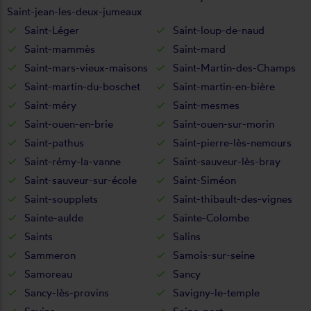
Saint-jean-les-deux-jumeaux
Saint-Léger
Saint-loup-de-naud
Saint-mammès
Saint-mard
Saint-mars-vieux-maisons
Saint-Martin-des-Champs
Saint-martin-du-boschet
Saint-martin-en-bière
Saint-méry
Saint-mesmes
Saint-ouen-en-brie
Saint-ouen-sur-morin
Saint-pathus
Saint-pierre-lès-nemours
Saint-rémy-la-vanne
Saint-sauveur-lès-bray
Saint-sauveur-sur-école
Saint-Siméon
Saint-soupplets
Saint-thibault-des-vignes
Sainte-aulde
Sainte-Colombe
Saints
Salins
Sammeron
Samois-sur-seine
Samoreau
Sancy
Sancy-lès-provins
Savigny-le-temple