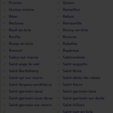
Provins
Quiers
Quincy-voisins
Rampillon
Réau
Rebais
Recloses
Remauville
Reuil-en-brie
Roissy-en-brie
Rouilly
Rouvres
Rozay-en-brie
Rubelles
Rumont
Rupéreux
Saâcy-sur-marne
Sablonnières
Saint-ange-le-viel
Saint-augustin
Saint-Barthélemy
Saint-Brice
Saint-cyr-sur-morin
Saint-denis-lès-rebais
Saint-fargeau-ponthierry
Saint-fiacre
Saint-germain-laval
Saint-germain-laxis
Saint-germain-sous-doue
Saint-germain-sur-école
Saint-germain-sur-morin
Saint-hilliers
Saint-just-en-brie