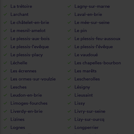
La trétoire
Lagny-sur-marne
Larchant
Laval-en-brie
Le châtelet-en-brie
Le mée-sur-seine
Le mesnil-amelot
Le pin
Le plessis-aux-bois
Le plessis-feu-aussoux
Le plessis-l'evêque
Le plessis-l'évêque
Le plessis-placy
Le vaudoué
Léchelle
Les chapelles-bourbon
Les écrennes
Les marêts
Les ormes-sur-voulzie
Lescherolles
Lesches
Lésigny
Leudon-en-brie
Lieusaint
Limoges-fourches
Lissy
Liverdy-en-brie
Livry-sur-seine
Lizines
Lizy-sur-ourcq
Lognes
Longperrier