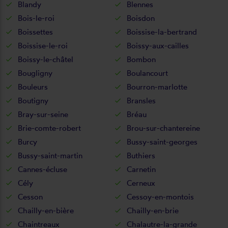
Blandy
Blennes
Bois-le-roi
Boisdon
Boissettes
Boissise-la-bertrand
Boissise-le-roi
Boissy-aux-cailles
Boissy-le-châtel
Bombon
Bougligny
Boulancourt
Bouleurs
Bourron-marlotte
Boutigny
Bransles
Bray-sur-seine
Bréau
Brie-comte-robert
Brou-sur-chantereine
Burcy
Bussy-saint-georges
Bussy-saint-martin
Buthiers
Cannes-écluse
Carnetin
Cély
Cerneux
Cesson
Cessoy-en-montois
Chailly-en-bière
Chailly-en-brie
Chaintreaux
Chalautre-la-grande