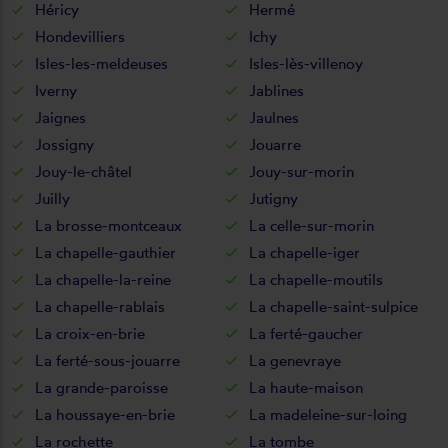
Héricy
Hermé
Hondevilliers
Ichy
Isles-les-meldeuses
Isles-lès-villenoy
Iverny
Jablines
Jaignes
Jaulnes
Jossigny
Jouarre
Jouy-le-châtel
Jouy-sur-morin
Juilly
Jutigny
La brosse-montceaux
La celle-sur-morin
La chapelle-gauthier
La chapelle-iger
La chapelle-la-reine
La chapelle-moutils
La chapelle-rablais
La chapelle-saint-sulpice
La croix-en-brie
La ferté-gaucher
La ferté-sous-jouarre
La genevraye
La grande-paroisse
La haute-maison
La houssaye-en-brie
La madeleine-sur-loing
La rochette
La tombe