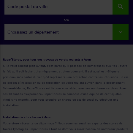
search
ou
Choisissez un département
Repar’Stores, pour tous vos travaux de volets roulants à Avon
Si le volet roulant plaît autant, c’est parce qu’il possède de nombreuses qualités : outre
le fait qu’il soit isolant thermiquement et phoniquement, il est aussi esthétique et
pratique, sans parler du fait qu’il représente une protection contre les intrusions. En cas
de besoin d’installation ou de réparation de volet roulant à Avon dans le département
Seine-et-Marne, Repar’Stores est là pour vous aider, avec ses nombreux services. Avec
ses 10 années d’expérience, Repar’Stores se compose d’une équipe de cent-quatre-
vingt-cinq experts, pour vous prendre en charge en cas de souci ou effectuer une
installation.
Installation de store banne à Avon
Votre store nécessite un dépannage ? Nous sommes aussi les experts des stores de
toutes typologies. Repar’Stores a tout ce dont vous aurez besoin, de nombreux produits