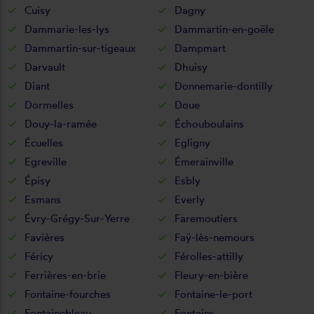
Cuisy
Dagny
Dammarie-les-lys
Dammartin-en-goële
Dammartin-sur-tigeaux
Dampmart
Darvault
Dhuisy
Diant
Donnemarie-dontilly
Dormelles
Doue
Douy-la-ramée
Échouboulains
Écuelles
Egligny
Egreville
Émerainville
Épisy
Esbly
Esmans
Everly
Évry-Grégy-Sur-Yerre
Faremoutiers
Favières
Faÿ-lès-nemours
Féricy
Férolles-attilly
Ferrières-en-brie
Fleury-en-bière
Fontaine-fourches
Fontaine-le-port
Fontainebleau
Fontains