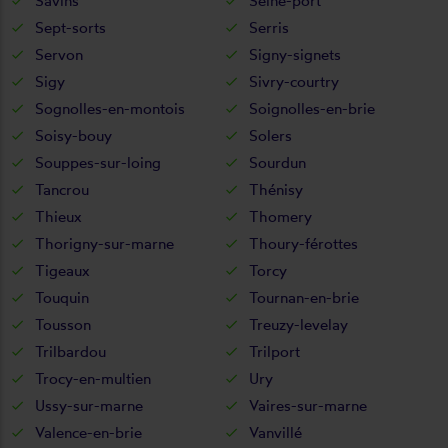
Savins
Seine-port
Sept-sorts
Serris
Servon
Signy-signets
Sigy
Sivry-courtry
Sognolles-en-montois
Soignolles-en-brie
Soisy-bouy
Solers
Souppes-sur-loing
Sourdun
Tancrou
Thénisy
Thieux
Thomery
Thorigny-sur-marne
Thoury-férottes
Tigeaux
Torcy
Touquin
Tournan-en-brie
Tousson
Treuzy-levelay
Trilbardou
Trilport
Trocy-en-multien
Ury
Ussy-sur-marne
Vaires-sur-marne
Valence-en-brie
Vanvillé