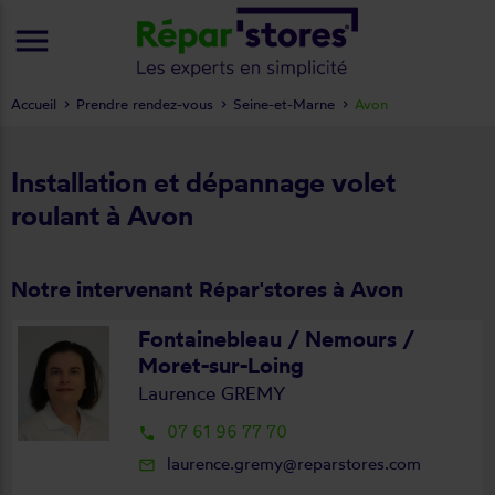
menu
Accueil
Prendre rendez-vous
Seine-et-Marne
Avon
Installation et dépannage volet
roulant à Avon
Notre intervenant Répar'stores à Avon
Fontainebleau / Nemours /
Moret-sur-Loing
Laurence GREMY
07 61 96 77 70
local_phone
laurence.gremy@reparstores.com
mail_outline