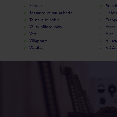
Septeuil
Soind
Tessancourt-sur-aubette
Thive
Toussus-le-noble
Trapp
Vélizy-villacoublay
Verneu
Vert
Vicq
Villepreux
Villett
Viroflay
Voisin