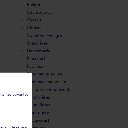
Bullion
Chambourcy
Chatou
Choisel
Condé-sur-vesgre
Crespières
Dannemarie
Élancourt
Favrieux
Flins-neuve-église
Fontenay-mauvoisin
Gaillon-sur-montcient
inalités suivantes
Garancières
Goupillières
Grosrouvre
Guyancourt
ler ou de refuser
Hermeray