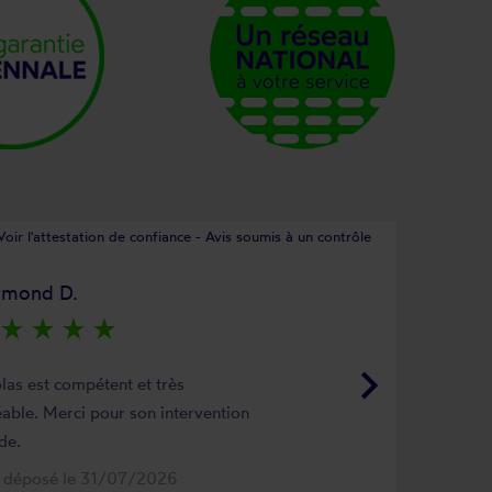
Voir l'attestation de confiance - Avis soumis à un contrôle
ymond D.
star_rate
star_rate
star_rate
star_rate
keyboard_arrow_right
las est compétent et très
able. Merci pour son intervention
de.
s déposé le 31/07/2026