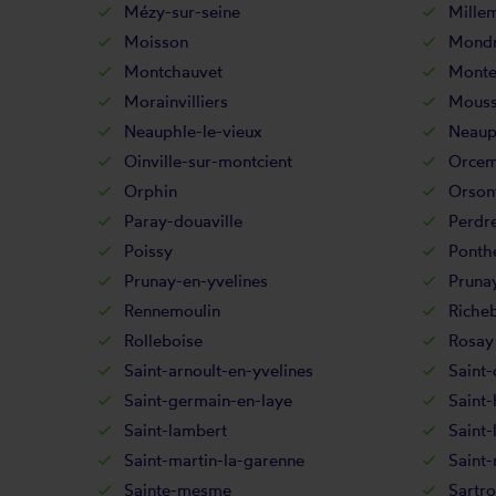
Mézy-sur-seine
Mille
Moisson
Mondr
Montchauvet
Monte
Morainvilliers
Mouss
Neauphle-le-vieux
Neaup
Oinville-sur-montcient
Orcem
Orphin
Orsonv
Paray-douaville
Perdre
Poissy
Ponth
Prunay-en-yvelines
Pruna
Rennemoulin
Riche
Rolleboise
Rosay
Saint-arnoult-en-yvelines
Saint-
Saint-germain-en-laye
Saint-
Saint-lambert
Saint-
Saint-martin-la-garenne
Saint
Sainte-mesme
Sartro