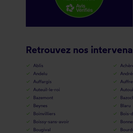
Retrouvez nos intervenan
Ablis
Achèr
Andelu
André
Auffargis
Auffre
Auteuil-le-roi
Autoui
Bazemont
Bazoc
Beynes
Blaru
Boinvilliers
Bois-d
Boissy-sans-avoir
Bonnel
Bougival
Bourd