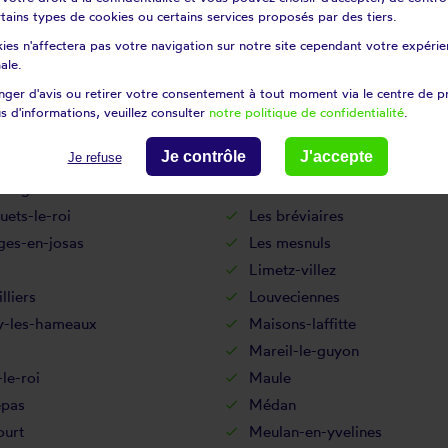
certains types de cookies ou certains services proposés par des tiers.
es
Issou
ies n'affectera pas votre navigation sur notre site cependant votre expérien
-pontchartrain
Jouy-en-josas
ale.
s
La boissière-école
ger d'avis ou retirer votre consentement à tout moment via le centre de p
aise
La hauteville
s d'informations, veuillez consulter
notre politique de confidentialité
.
leneuve-en-chevrie
Lainville-en-vexin
Je contrôle
J'accepte
Je refuse
nil-saint-denis
Le pecq
tre-gaudran
Le tertre-saint-denis
luets-le-roi
Les bréviaires
ges-en-josas
Les mesnuls
Limetz-villez
lliers
Louveciennes
-les-hameaux
Maisons-laffitte
q
Mareil-le-guyon
le-roi
Maule
pas
Médan
ourt
Meulan-en-yvelines