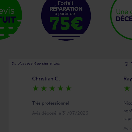
Du plus récent au plus ancien
help_outline
Christian G.
Ra
star_rate
star_rate
star_rate
star_rate
star_rate
star_rate
Très professionnel
Nico
agré
Avis déposé le 31/07/2026
rapi
Avi