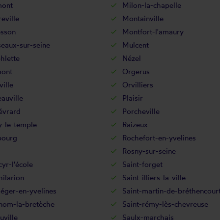
mont
Milon-la-chapelle
eville
Montainville
sson
Montfort-l'amaury
eaux-sur-seine
Mulcent
hlette
Nézel
ont
Orgerus
ille
Orvilliers
auville
Plaisir
évrard
Porcheville
y-le-temple
Raizeux
bourg
Rochefort-en-yvelines
Rosny-sur-seine
cyr-l'école
Saint-forget
hilarion
Saint-illiers-la-ville
léger-en-yvelines
Saint-martin-de-bréthencour
-nom-la-bretèche
Saint-rémy-lès-chevreuse
uville
Saulx-marchais