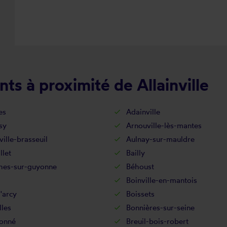
ts à proximité de Allainville
es
Adainville
sy
Arnouville-lès-mantes
ville-brasseuil
Aulnay-sur-mauldre
llet
Bailly
hes-sur-guyonne
Béhoust
Boinville-en-mantois
'arcy
Boissets
les
Bonnières-sur-seine
onné
Breuil-bois-robert