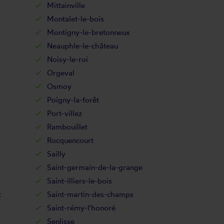
Mittainville
Montalet-le-bois
Montigny-le-bretonneux
Neauphle-le-château
Noisy-le-roi
Orgeval
Osmoy
Poigny-la-forêt
Port-villez
Rambouillet
Rocquencourt
Sailly
Saint-germain-de-la-grange
Saint-illiers-le-bois
t
Saint-martin-des-champs
Saint-rémy-l'honoré
Senlisse