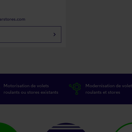
arstores.com
keyboard_arrow_right
Motorisation de volets
Modernisation de volet
roulants ou stores existants
roulants et stores