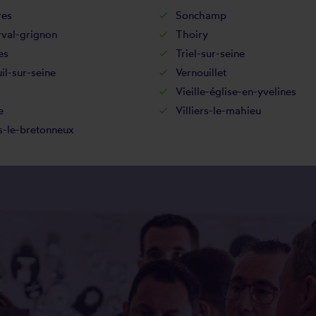
res
Sonchamp
rval-grignon
Thoiry
es
Triel-sur-seine
il-sur-seine
Vernouillet
Vieille-église-en-yvelines
e
Villiers-le-mahieu
s-le-bretonneux