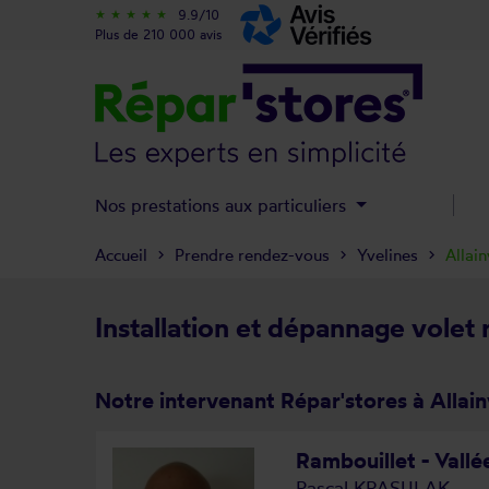
9.9/10
star_rate
star_rate
star_rate
star_rate
star_rate
Plus de 210 000 avis
Nos prestations aux particuliers
Accueil
Prendre rendez-vous
Yvelines
Allain
Installation et dépannage volet r
Notre intervenant Répar'stores à Allainv
Rambouillet - Vall
Pascal KRASULAK