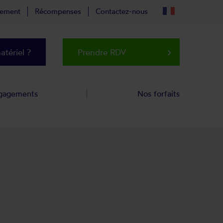
tement
Récompenses
Contactez-nous
tériel ?
Prendre RDV
keyboard_arrow_right
gagements
Nos forfaits