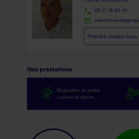
local_phone
06 11 18 89 92
mail_outline
pascal.krasulak@rep
Prendre rendez-vous
Nos prestations
Réparation de volets
roulants et stores