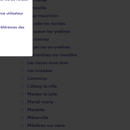
Jambville
ce utilisateur
Jouy-mauvoisin
La celle-les-bordes
références des
La queue-les-yvelines
Le chesnay
Le perray-en-yvelines
Le tremblay-sur-mauldre
Les clayes-sous-bois
Les mureaux
Lommoye
L'étang-la-ville
Mantes-la-jolie
Mareil-marly
Maulette
Ménerville
Mézières-sur-seine