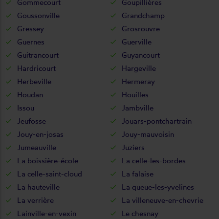
Gommecourt
Goupillières
Goussonville
Grandchamp
Gressey
Grosrouvre
Guernes
Guerville
Guitrancourt
Guyancourt
Hardricourt
Hargeville
Herbeville
Hermeray
Houdan
Houilles
Issou
Jambville
Jeufosse
Jouars-pontchartrain
Jouy-en-josas
Jouy-mauvoisin
Jumeauville
Juziers
La boissière-école
La celle-les-bordes
La celle-saint-cloud
La falaise
La hauteville
La queue-les-yvelines
La verrière
La villeneuve-en-chevrie
Lainville-en-vexin
Le chesnay