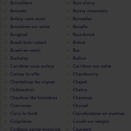
Boinvilliers
Bois-d'arcy
Boissets
Boissy-mauvoisin
Boissy-sans-avoir
Bonnelles
Bonnières-sur-seine
Bouafle
Bougival
Bourdonné
Breuil-bois-robert
Bréval
Brueil-en-vexin
Buc
Buchelay
Bullion
Carrières-sous-poissy
Carrières-sur-seine
Cernay-la-ville
Chambourcy
Chanteloup-les-vignes
Chapet
Châteaufort
Chatou
Chaufour-lès-bonnières
Chavenay
Chevreuse
Choisel
Civry-la-forêt
Clairefontaine-en-yvelines
Coignières
Condé-sur-vesgre
Conflans-sainte-honorine
Courgent