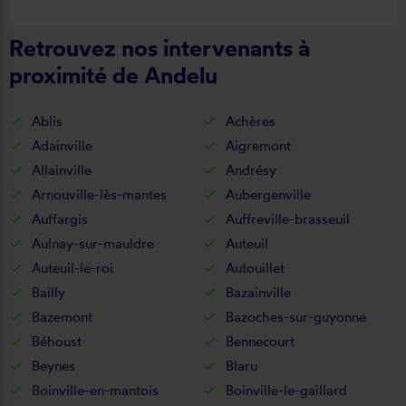
cette entreprise.
Retrouvez nos intervenants à
proximité de Andelu
Ablis
Achères
Adainville
Aigremont
Allainville
Andrésy
Arnouville-lès-mantes
Aubergenville
Auffargis
Auffreville-brasseuil
Aulnay-sur-mauldre
Auteuil
Auteuil-le-roi
Autouillet
Bailly
Bazainville
Bazemont
Bazoches-sur-guyonne
Béhoust
Bennecourt
Beynes
Blaru
Boinville-en-mantois
Boinville-le-gaillard