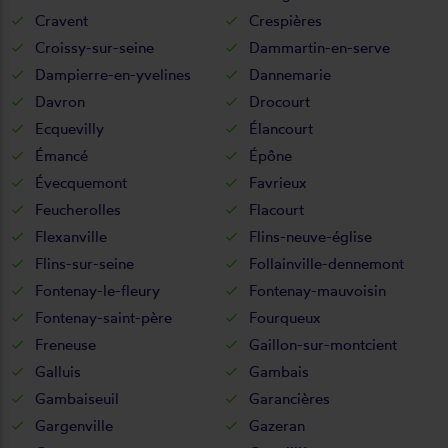
Cravent
Crespières
Croissy-sur-seine
Dammartin-en-serve
Dampierre-en-yvelines
Dannemarie
Davron
Drocourt
Ecquevilly
Élancourt
Émancé
Épône
Évecquemont
Favrieux
Feucherolles
Flacourt
Flexanville
Flins-neuve-église
Flins-sur-seine
Follainville-dennemont
Fontenay-le-fleury
Fontenay-mauvoisin
Fontenay-saint-père
Fourqueux
Freneuse
Gaillon-sur-montcient
Galluis
Gambais
Gambaiseuil
Garancières
Gargenville
Gazeran