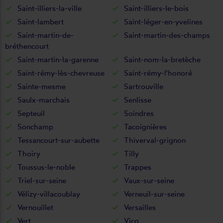
Saint-illiers-la-ville
Saint-illiers-le-bois
Saint-lambert
Saint-léger-en-yvelines
Saint-martin-de-
Saint-martin-des-champs
bréthencourt
Saint-martin-la-garenne
Saint-nom-la-bretèche
Saint-rémy-lès-chevreuse
Saint-rémy-l'honoré
Sainte-mesme
Sartrouville
Saulx-marchais
Senlisse
Septeuil
Soindres
Sonchamp
Tacoignières
Tessancourt-sur-aubette
Thiverval-grignon
Thoiry
Tilly
Toussus-le-noble
Trappes
Triel-sur-seine
Vaux-sur-seine
Vélizy-villacoublay
Verneuil-sur-seine
Vernouillet
Versailles
Vert
Vicq