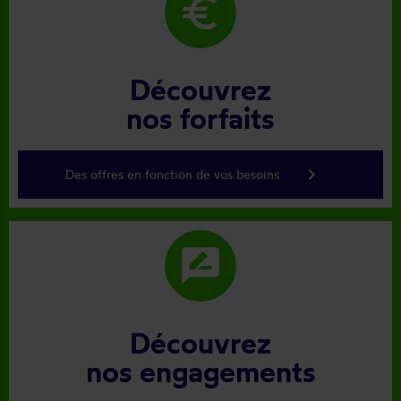
euro
Découvrez
nos forfaits
keyboard_arrow_right
Des offres en fonction de vos besoins
rate_review
Découvrez
nos engagements