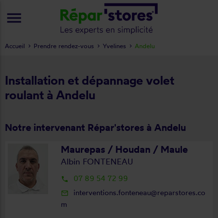
menu
Accueil
Prendre rendez-vous
Yvelines
Andelu
Installation et dépannage volet
roulant à Andelu
Notre intervenant Répar'stores à Andelu
Maurepas / Houdan / Maule
Albin FONTENEAU
07 89 54 72 99
local_phone
interventions.fonteneau@reparstores.co
mail_outline
m