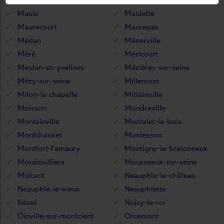
Maule
Maulette
Maurecourt
Maurepas
Médan
Ménerville
Méré
Méricourt
Meulan-en-yvelines
Mézières-sur-seine
Mézy-sur-seine
Millemont
Milon-la-chapelle
Mittainville
Moisson
Mondreville
Montainville
Montalet-le-bois
Montchauvet
Montesson
Montfort-l'amaury
Montigny-le-bretonneux
Morainvilliers
Mousseaux-sur-seine
Mulcent
Neauphle-le-château
Neauphle-le-vieux
Neauphlette
Nézel
Noisy-le-roi
Oinville-sur-montcient
Orcemont