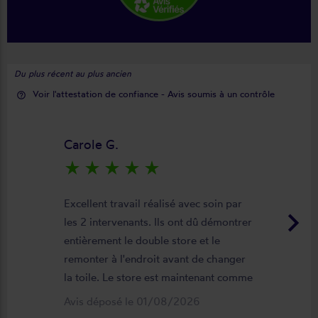
Du plus récent au plus ancien
Voir l'attestation de confiance - Avis soumis à un contrôle
help_outline
Carole G.
star_rate
star_rate
star_rate
star_rate
star_rate
Excellent travail réalisé avec soin par
keyboard_arrow_right
les 2 intervenants. Ils ont dû démontrer
entièrement le double store et le
remonter à l'endroit avant de changer
la toile. Le store est maintenant comme
neuf, parfaitement positionné et
Avis déposé le 01/08/2026
fonctionnel. Je recommande vivement