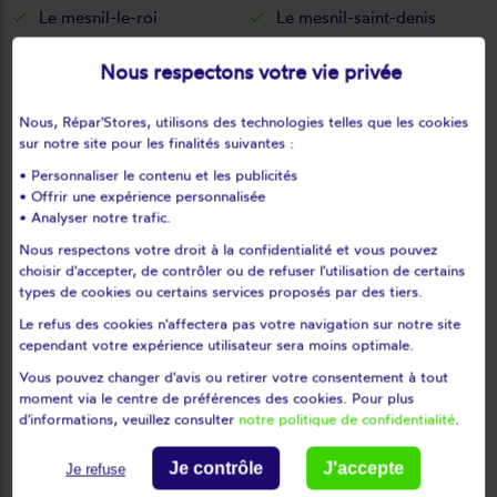
Le mesnil-le-roi
Le mesnil-saint-denis
Le pecq
Le perray-en-yvelines
Nous respectons votre vie privée
Le port-marly
Le tartre-gaudran
Le tertre-saint-denis
Le tremblay-sur-mauldre
Nous, Répar'Stores, utilisons des technologies telles que les cookies
Le vésinet
Les alluets-le-roi
sur notre site pour les finalités suivantes :
Les bréviaires
Les clayes-sous-bois
• Personnaliser le contenu et les publicités
Les essarts-le-roi
Les loges-en-josas
• Offrir une expérience personnalisée
• Analyser notre trafic.
Les mesnuls
Les mureaux
Nous respectons votre droit à la confidentialité et vous pouvez
Lévis-saint-nom
Limay
choisir d'accepter, de contrôler ou de refuser l'utilisation de certains
Limetz-villez
Lommoye
types de cookies ou certains services proposés par des tiers.
Longnes
Longvilliers
Le refus des cookies n'affectera pas votre navigation sur notre site
cependant votre expérience utilisateur sera moins optimale.
Louveciennes
L'étang-la-ville
Magnanville
Magny-les-hameaux
Vous pouvez changer d'avis ou retirer votre consentement à tout
moment via le centre de préférences des cookies. Pour plus
Maisons-laffitte
Mantes-la-jolie
d'informations, veuillez consulter
notre politique de confidentialité
.
Mantes-la-ville
Marcq
Mareil-le-guyon
Mareil-marly
Je contrôle
J'accepte
Je refuse
Mareil-sur-mauldre
Marly-le-roi