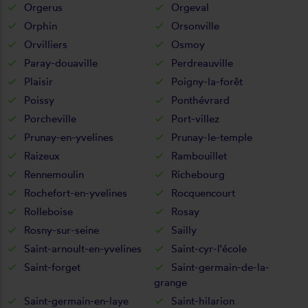
Orgerus
Orgeval
Orphin
Orsonville
Orvilliers
Osmoy
Paray-douaville
Perdreauville
Plaisir
Poigny-la-forêt
Poissy
Ponthévrard
Porcheville
Port-villez
Prunay-en-yvelines
Prunay-le-temple
Raizeux
Rambouillet
Rennemoulin
Richebourg
Rochefort-en-yvelines
Rocquencourt
Rolleboise
Rosay
Rosny-sur-seine
Sailly
Saint-arnoult-en-yvelines
Saint-cyr-l'école
Saint-forget
Saint-germain-de-la-
grange
Saint-germain-en-laye
Saint-hilarion