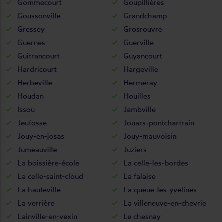
Gommecourt
Goupillières
Goussonville
Grandchamp
Gressey
Grosrouvre
Guernes
Guerville
Guitrancourt
Guyancourt
Hardricourt
Hargeville
Herbeville
Hermeray
Houdan
Houilles
Issou
Jambville
Jeufosse
Jouars-pontchartrain
Jouy-en-josas
Jouy-mauvoisin
Jumeauville
Juziers
La boissière-école
La celle-les-bordes
La celle-saint-cloud
La falaise
La hauteville
La queue-les-yvelines
La verrière
La villeneuve-en-chevrie
Lainville-en-vexin
Le chesnay