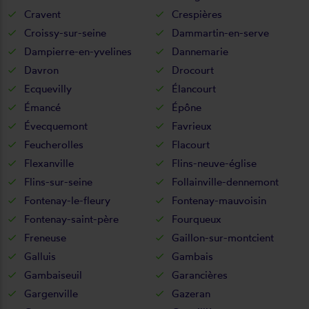
Cravent
Crespières
Croissy-sur-seine
Dammartin-en-serve
Dampierre-en-yvelines
Dannemarie
Davron
Drocourt
Ecquevilly
Élancourt
Émancé
Épône
Évecquemont
Favrieux
Feucherolles
Flacourt
Flexanville
Flins-neuve-église
Flins-sur-seine
Follainville-dennemont
Fontenay-le-fleury
Fontenay-mauvoisin
Fontenay-saint-père
Fourqueux
Freneuse
Gaillon-sur-montcient
Galluis
Gambais
Gambaiseuil
Garancières
Gargenville
Gazeran