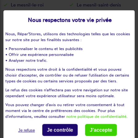
Le mesnil-le-roi
Le mesnil-saint-denis
Le pecq
Le perray-en-yvelines
Nous respectons votre vie privée
Le port-marly
Le tartre-gaudran
Le tertre-saint-denis
Le tremblay-sur-mauldre
Nous, Répar'Stores, utilisons des technologies telles que les cookies
Le vésinet
Les alluets-le-roi
sur notre site pour les finalités suivantes :
Les bréviaires
Les clayes-sous-bois
• Personnaliser le contenu et les publicités
Les essarts-le-roi
Les loges-en-josas
• Offrir une expérience personnalisée
• Analyser notre trafic.
Les mesnuls
Les mureaux
Nous respectons votre droit à la confidentialité et vous pouvez
Lévis-saint-nom
Limay
choisir d'accepter, de contrôler ou de refuser l'utilisation de certains
Limetz-villez
Lommoye
types de cookies ou certains services proposés par des tiers.
Longnes
Longvilliers
Le refus des cookies n'affectera pas votre navigation sur notre site
cependant votre expérience utilisateur sera moins optimale.
Louveciennes
L'étang-la-ville
Magnanville
Magny-les-hameaux
Vous pouvez changer d'avis ou retirer votre consentement à tout
moment via le centre de préférences des cookies. Pour plus
Maisons-laffitte
Mantes-la-jolie
d'informations, veuillez consulter
notre politique de confidentialité
.
Mantes-la-ville
Marcq
Mareil-le-guyon
Mareil-marly
Je contrôle
J'accepte
Je refuse
Mareil-sur-mauldre
Marly-le-roi