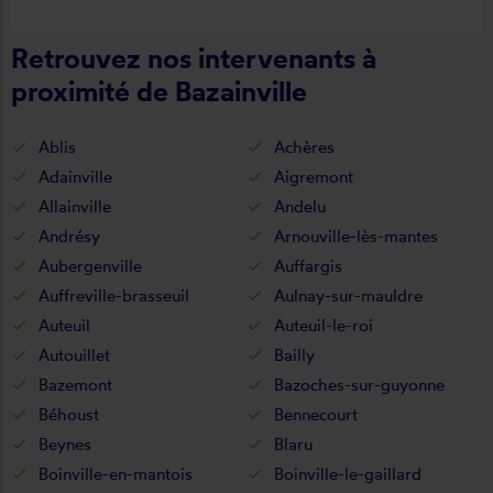
cette entreprise.
Retrouvez nos intervenants à
proximité de Bazainville
Ablis
Achères
Adainville
Aigremont
Allainville
Andelu
Andrésy
Arnouville-lès-mantes
Aubergenville
Auffargis
Auffreville-brasseuil
Aulnay-sur-mauldre
Auteuil
Auteuil-le-roi
Autouillet
Bailly
Bazemont
Bazoches-sur-guyonne
Béhoust
Bennecourt
Beynes
Blaru
Boinville-en-mantois
Boinville-le-gaillard