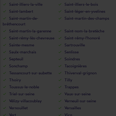
Saint-illiers-la-ville
Saint-illiers-le-bois
Saint-lambert
Saint-léger-en-yvelines
Saint-martin-de-
Saint-martin-des-champs
bréthencourt
Saint-martin-la-garenne
Saint-nom-la-bretèche
Saint-rémy-lès-chevreuse
Saint-rémy-l'honoré
Sainte-mesme
Sartrouville
Saulx-marchais
Senlisse
Septeuil
Soindres
Sonchamp
Tacoignières
Tessancourt-sur-aubette
Thiverval-grignon
Thoiry
Tilly
Toussus-le-noble
Trappes
Triel-sur-seine
Vaux-sur-seine
Vélizy-villacoublay
Verneuil-sur-seine
Vernouillet
Versailles
Vert
Vicq