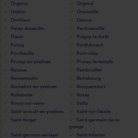
Orgerus
Orgeval
Orphin
Orsonville
Orvilliers
Osmoy
Paray-douaville
Perdreauville
Plaisir
Poigny-la-forêt
Poissy
Ponthévrard
Porcheville
Port-villez
Prunay-en-yvelines
Prunay-le-temple
Raizeux
Rambouillet
Rennemoulin
Richebourg
Rochefort-en-yvelines
Rocquencourt
Rolleboise
Rosay
Rosny-sur-seine
Sailly
Saint-arnoult-en-yvelines
Saint-cyr-l'école
Saint-forget
Saint-germain-de-la-
grange
Saint-germain-en-laye
Saint-hilarion