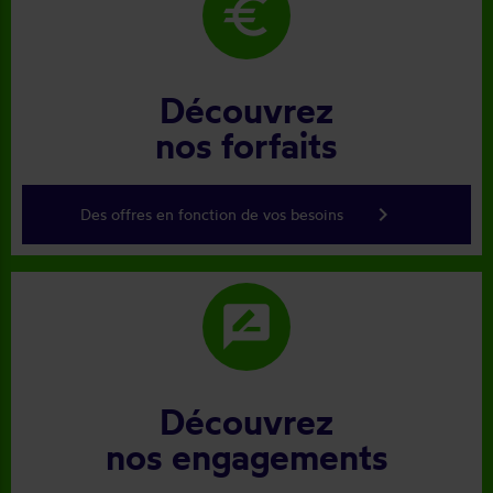
euro
Découvrez
nos forfaits
keyboard_arrow_right
Des offres en fonction de vos besoins
rate_review
Découvrez
nos engagements