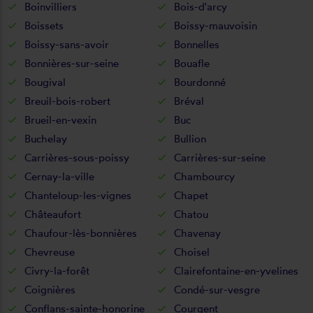
Boinvilliers
Bois-d'arcy
Boissets
Boissy-mauvoisin
Boissy-sans-avoir
Bonnelles
Bonnières-sur-seine
Bouafle
Bougival
Bourdonné
Breuil-bois-robert
Bréval
Brueil-en-vexin
Buc
Buchelay
Bullion
Carrières-sous-poissy
Carrières-sur-seine
Cernay-la-ville
Chambourcy
Chanteloup-les-vignes
Chapet
Châteaufort
Chatou
Chaufour-lès-bonnières
Chavenay
Chevreuse
Choisel
Civry-la-forêt
Clairefontaine-en-yvelines
Coignières
Condé-sur-vesgre
Conflans-sainte-honorine
Courgent