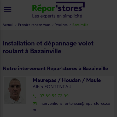
menu
Accueil
Prendre rendez-vous
Yvelines
Bazainville
Installation et dépannage volet
roulant à Bazainville
Notre intervenant Répar'stores à Bazainville
Maurepas / Houdan / Maule
Albin FONTENEAU
07 89 54 72 99
local_phone
interventions.fonteneau@reparstores.co
mail_outline
m