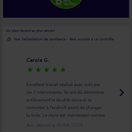
Du plus récent au plus ancien
Voir l'attestation de confiance - Avis soumis à un contrôle
help_outline
Carole G.
star_rate
star_rate
star_rate
star_rate
star_rate
Excellent travail réalisé avec soin par
keyboard_arrow_right
les 2 intervenants. Ils ont dû démontrer
entièrement le double store et le
remonter à l'endroit avant de changer
la toile. Le store est maintenant comme
neuf, parfaitement positionné et
Avis déposé le 01/08/2026
fonctionnel. Je recommande vivement