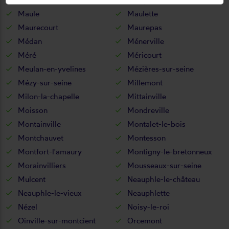
Maule
Maulette
Maurecourt
Maurepas
Médan
Ménerville
Méré
Méricourt
Meulan-en-yvelines
Mézières-sur-seine
Mézy-sur-seine
Millemont
Milon-la-chapelle
Mittainville
Moisson
Mondreville
Montainville
Montalet-le-bois
Montchauvet
Montesson
Montfort-l'amaury
Montigny-le-bretonneux
Morainvilliers
Mousseaux-sur-seine
Mulcent
Neauphle-le-château
Neauphle-le-vieux
Neauphlette
Nézel
Noisy-le-roi
Oinville-sur-montcient
Orcemont