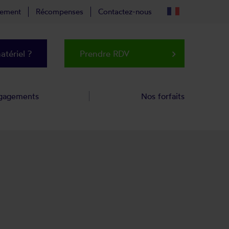
tement
Récompenses
Contactez-nous
tériel ?
Prendre RDV
keyboard_arrow_right
gagements
Nos forfaits