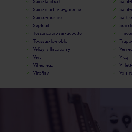
Saint-lambert
Saint-
Saint-martin-la-garenne
Saint
Sainte-mesme
Sartro
Septeuil
Soind
Tessancourt-sur-aubette
Thive
Toussus-le-noble
Trapp
Vélizy-villacoublay
Verneu
Vert
Vicq
Villepreux
Villett
Viroflay
Voisin