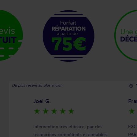
Du plus récent au plus ancien
help_outline
Joel G.
Fra
star_rate
star_rate
star_rate
star_rate
star_rate
star_rate
Intervention très efficace, par des
EXC
techniciens compétents et aimables
PAR