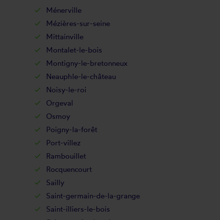
Ménerville
Mézières-sur-seine
Mittainville
Montalet-le-bois
Montigny-le-bretonneux
Neauphle-le-château
Noisy-le-roi
Orgeval
Osmoy
Poigny-la-forêt
Port-villez
Rambouillet
Rocquencourt
Sailly
Saint-germain-de-la-grange
Saint-illiers-le-bois