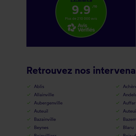
Excellence
9.9
/10
Plus de 210 000 avis
Retrouvez nos intervena
Ablis
Achèr
Allainville
Andel
Aubergenville
Auffar
Auteuil
Auteui
Bazainville
Bazem
Beynes
Blaru
Boinvilliers
Bois-d