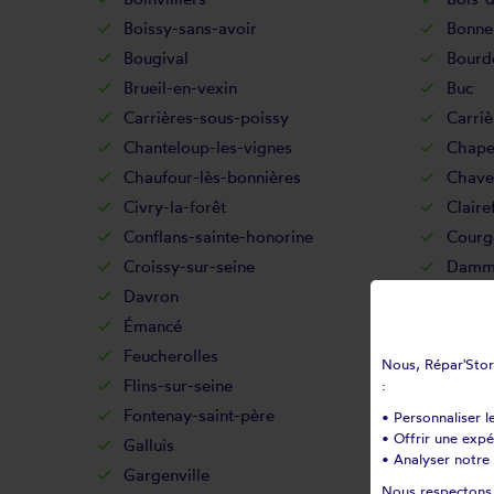
Boissy-sans-avoir
Bonnel
Bougival
Bourd
Brueil-en-vexin
Buc
Carrières-sous-poissy
Carriè
Chanteloup-les-vignes
Chape
Chaufour-lès-bonnières
Chave
Civry-la-forêt
Claire
Conflans-sainte-honorine
Courg
Croissy-sur-seine
Damma
Davron
Droco
Émancé
Épône
Feucherolles
Flacou
Nous, Répar'Store
Flins-sur-seine
Follai
:
Fontenay-saint-père
Fourq
• Personnaliser l
• Offrir une exp
Galluis
Gamba
• Analyser notre 
Gargenville
Gazer
Nous respectons v