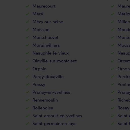
Maurecourt
Maure
Méré
Méric
Mézy-sur-seine
Mille
Moisson
Mondr
Montchauvet
Monte
Morainvilliers
Mouss
Neauphle-le-vieux
Neaup
Oinville-sur-montcient
Orcem
Orphin
Orsonv
Paray-douaville
Perdre
Poissy
Ponth
Prunay-en-yvelines
Pruna
Rennemoulin
Riche
Rolleboise
Rosay
Saint-arnoult-en-yvelines
Saint-
Saint-germain-en-laye
Saint-