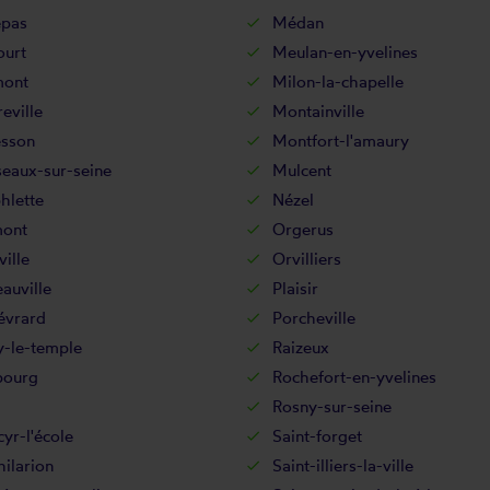
pas
Médan
ourt
Meulan-en-yvelines
mont
Milon-la-chapelle
eville
Montainville
sson
Montfort-l'amaury
eaux-sur-seine
Mulcent
hlette
Nézel
ont
Orgerus
ille
Orvilliers
auville
Plaisir
évrard
Porcheville
y-le-temple
Raizeux
bourg
Rochefort-en-yvelines
Rosny-sur-seine
cyr-l'école
Saint-forget
hilarion
Saint-illiers-la-ville