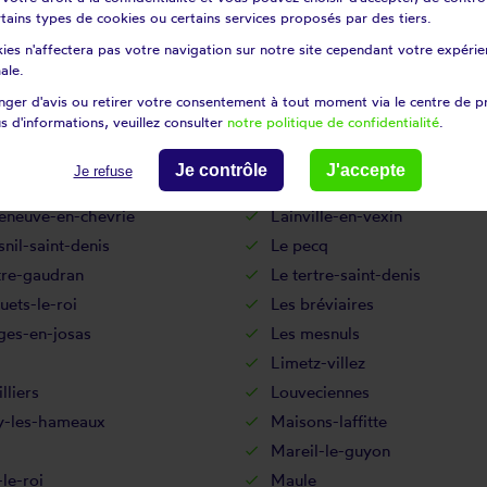
dchamp
Gressey
certains types de cookies ou certains services proposés par des tiers.
lle
Guitrancourt
ies n'affectera pas votre navigation sur notre site cependant votre expérien
ille
Herbeville
ale.
es
Issou
ger d'avis ou retirer votre consentement à tout moment via le centre de p
s d'informations, veuillez consulter
notre politique de confidentialité
.
-pontchartrain
Jouy-en-josas
s
La boissière-école
Je contrôle
J'accepte
Je refuse
aise
La hauteville
leneuve-en-chevrie
Lainville-en-vexin
nil-saint-denis
Le pecq
tre-gaudran
Le tertre-saint-denis
luets-le-roi
Les bréviaires
ges-en-josas
Les mesnuls
Limetz-villez
lliers
Louveciennes
-les-hameaux
Maisons-laffitte
q
Mareil-le-guyon
le-roi
Maule