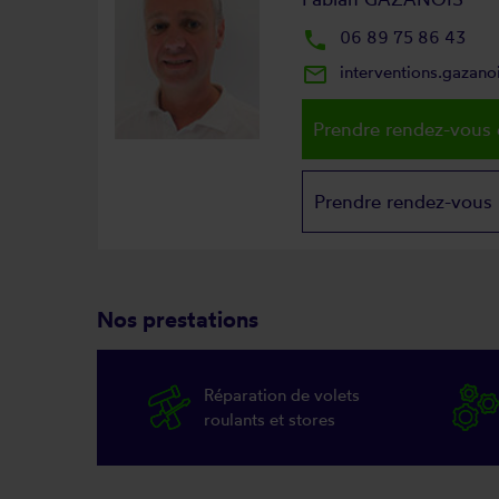
local_phone
06 89 75 86 43
mail_outline
interventions.gazan
Prendre rendez-vous 
Prendre rendez-vous
Nos prestations
Réparation de volets
roulants et stores