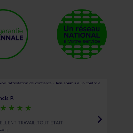
Voir l'attestation de confiance - Avis soumis à un contrôle
ncis P.
star_rate
star_rate
star_rate
star_rate
keyboard_arrow_right
ELLENT TRAVAIL.TOUT ETAIT
FAIT.