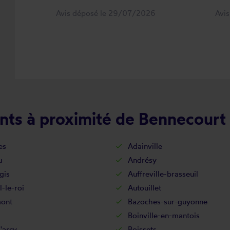
Avis déposé le 29/07/2026
Avi
nts à proximité de Bennecourt
es
Adainville
u
Andrésy
gis
Auffreville-brasseuil
l-le-roi
Autouillet
ont
Bazoches-sur-guyonne
Boinville-en-mantois
'arcy
Boissets