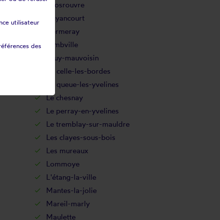
Grosrouvre
Guyancourt
ce utilisateur
Hermeray
Jambville
références des
Jouy-mauvoisin
La celle-les-bordes
La queue-les-yvelines
Le chesnay
Le perray-en-yvelines
Le tremblay-sur-mauldre
Les clayes-sous-bois
Les mureaux
Lommoye
L'étang-la-ville
Mantes-la-jolie
Mareil-marly
Maulette