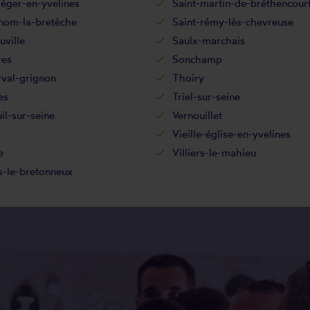
léger-en-yvelines
Saint-martin-de-bréthencour
-nom-la-bretèche
Saint-rémy-lès-chevreuse
uville
Saulx-marchais
res
Sonchamp
rval-grignon
Thoiry
es
Triel-sur-seine
il-sur-seine
Vernouillet
Vieille-église-en-yvelines
e
Villiers-le-mahieu
s-le-bretonneux