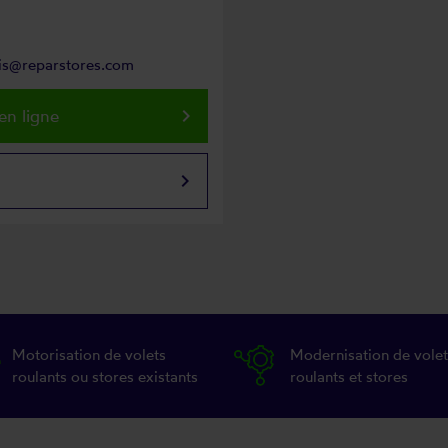
ois@reparstores.com
keyboard_arrow_right
en ligne
keyboard_arrow_right
Motorisation de volets
Modernisation de volet
roulants ou stores existants
roulants et stores