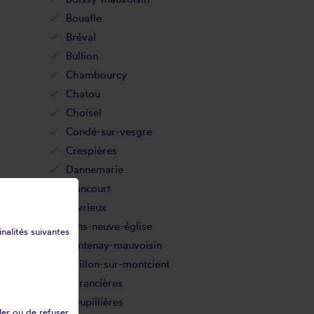
Bouafle
Bréval
Bullion
Chambourcy
Chatou
Choisel
Condé-sur-vesgre
Crespières
Dannemarie
Élancourt
Favrieux
Flins-neuve-église
inalités suivantes
Fontenay-mauvoisin
Gaillon-sur-montcient
Garancières
Goupillières
ler ou de refuser