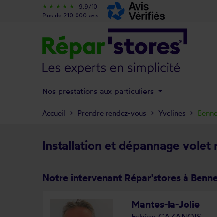
9.9/10
star_rate
star_rate
star_rate
star_rate
star_rate
Plus de 210 000 avis
Nos prestations aux particuliers
Accueil
Prendre rendez-vous
Yvelines
Benne
Installation et dépannage volet
Notre intervenant Répar'stores à Benn
Mantes-la-Jolie
Fabian GAZANOIS