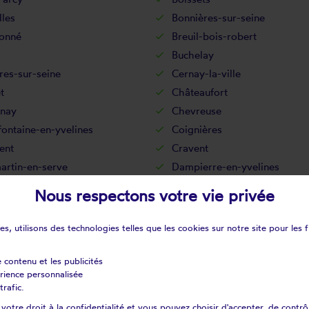
les
Bonnières-sur-seine
onné
Breuil-bois-robert
Buchelay
res-sur-seine
Cernay-la-ville
t
Châteaufort
nay
Chevreuse
fontaine-en-yvelines
Coignières
ent
Cravent
rtin-en-serve
Dampierre-en-yvelines
urt
Ecquevilly
Nous respectons votre vie privée
Évecquemont
rt
Flexanville
s, utilisons des technologies telles que les cookies sur notre site pour les f
nville-dennemont
Fontenay-le-fleury
ueux
Freneuse
e contenu et les publicités
érience personnalisée
is
Gambaiseuil
trafic.
an
Gommecourt
otre droit à la confidentialité et vous pouvez choisir d'accepter, de contrô