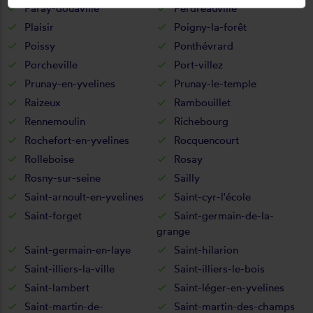
Paray-douaville
Perdreauville
Plaisir
Poigny-la-forêt
Poissy
Ponthévrard
Porcheville
Port-villez
Prunay-en-yvelines
Prunay-le-temple
Raizeux
Rambouillet
Rennemoulin
Richebourg
Rochefort-en-yvelines
Rocquencourt
Rolleboise
Rosay
Rosny-sur-seine
Sailly
Saint-arnoult-en-yvelines
Saint-cyr-l'école
Saint-forget
Saint-germain-de-la-
grange
Saint-germain-en-laye
Saint-hilarion
Saint-illiers-la-ville
Saint-illiers-le-bois
Saint-lambert
Saint-léger-en-yvelines
Saint-martin-de-
Saint-martin-des-champs