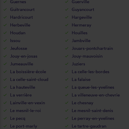
Guernes
Guerville
Guitrancourt
Guyancourt
Hardricourt
Hargeville
Herbeville
Hermeray
Houdan
Houilles
Issou
Jambville
Jeufosse
Jouars-pontchartrain
Jouy-en-josas
Jouy-mauvoisin
Jumeauville
Juziers
La boissière-école
La celle-les-bordes
La celle-saint-cloud
La falaise
La hauteville
La queue-les-yvelines
La verrière
La villeneuve-en-chevrie
Lainville-en-vexin
Le chesnay
Le mesnil-le-roi
Le mesnil-saint-denis
Le pecq
Le perray-en-yvelines
Le port-marly
Le tartre-gaudran