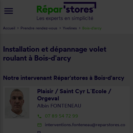
menu
Accueil
Prendre rendez-vous
Yvelines
Bois-d'arcy
Installation et dépannage volet
roulant à Bois-d'arcy
Notre intervenant Répar'stores à Bois-d'arcy
Plaisir / Saint Cyr L´Ecole /
Orgeval
Albin FONTENEAU
07 89 54 72 99
local_phone
interventions.fonteneau@reparstores.co
mail_outline
m