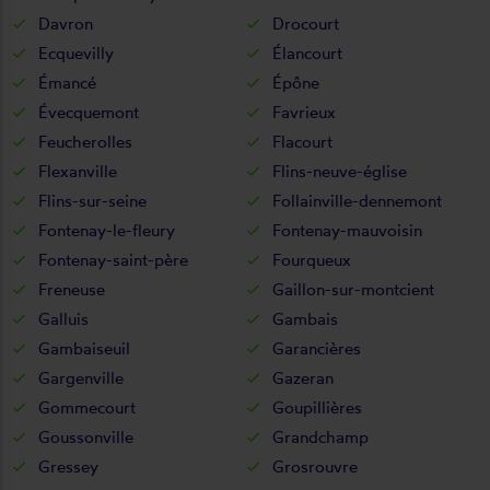
Davron
Drocourt
Ecquevilly
Élancourt
Émancé
Épône
Évecquemont
Favrieux
Feucherolles
Flacourt
Flexanville
Flins-neuve-église
Flins-sur-seine
Follainville-dennemont
Fontenay-le-fleury
Fontenay-mauvoisin
Fontenay-saint-père
Fourqueux
Freneuse
Gaillon-sur-montcient
Galluis
Gambais
Gambaiseuil
Garancières
Gargenville
Gazeran
Gommecourt
Goupillières
Goussonville
Grandchamp
Gressey
Grosrouvre