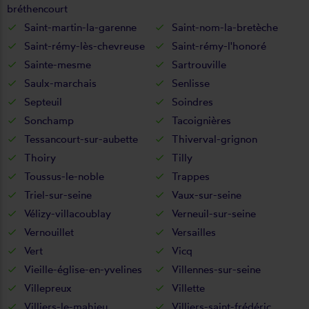
bréthencourt
Saint-martin-la-garenne
Saint-nom-la-bretèche
Saint-rémy-lès-chevreuse
Saint-rémy-l'honoré
Sainte-mesme
Sartrouville
Saulx-marchais
Senlisse
Septeuil
Soindres
Sonchamp
Tacoignières
Tessancourt-sur-aubette
Thiverval-grignon
Thoiry
Tilly
Toussus-le-noble
Trappes
Triel-sur-seine
Vaux-sur-seine
Vélizy-villacoublay
Verneuil-sur-seine
Vernouillet
Versailles
Vert
Vicq
Vieille-église-en-yvelines
Villennes-sur-seine
Villepreux
Villette
Villiers-le-mahieu
Villiers-saint-frédéric