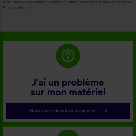
ancien store ou de ré-entoiler le store entre autres, peu importe sa marque (Franciaflex,
Filtersun, AtlanteM…).
help_outline
J'ai un problème
sur mon matériel
keyboard_arrow_right
Nous vous aidons à en savoir plus