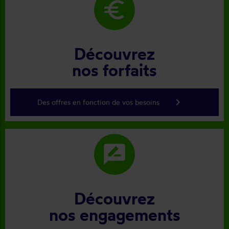
euro
Découvrez
nos forfaits
keyboard_arrow_right
Des offres en fonction de vos besoins
rate_review
Découvrez
nos engagements