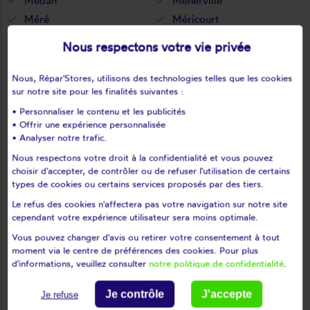
Médan
Ménerville
Méré
Méricourt
Meulan-en-yvelines
Mézières-sur-seine
Nous respectons votre vie privée
Mézy-sur-seine
Millemont
Milon-la-chapelle
Mittainville
Nous, Répar'Stores, utilisons des technologies telles que les cookies
sur notre site pour les finalités suivantes :
Moisson
Mondreville
• Personnaliser le contenu et les publicités
Montainville
Montalet-le-bois
• Offrir une expérience personnalisée
Montchauvet
Montesson
• Analyser notre trafic.
Montfort-l'amaury
Montigny-le-bretonneux
Nous respectons votre droit à la confidentialité et vous pouvez
Morainvilliers
Mousseaux-sur-seine
choisir d'accepter, de contrôler ou de refuser l'utilisation de certains
types de cookies ou certains services proposés par des tiers.
Mulcent
Neauphle-le-château
Le refus des cookies n'affectera pas votre navigation sur notre site
Neauphle-le-vieux
Neauphlette
cependant votre expérience utilisateur sera moins optimale.
Nézel
Noisy-le-roi
Vous pouvez changer d'avis ou retirer votre consentement à tout
Oinville-sur-montcient
Orcemont
moment via le centre de préférences des cookies. Pour plus
Orgerus
Orgeval
d'informations, veuillez consulter
notre politique de confidentialité
.
Orphin
Orsonville
Je contrôle
J'accepte
Je refuse
Orvilliers
Osmoy