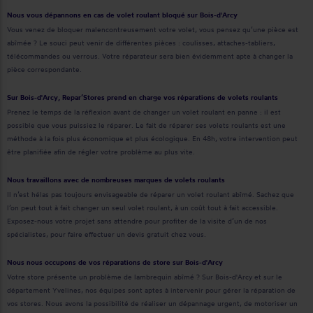
Nous vous dépannons en cas de volet roulant bloqué sur Bois-d'Arcy
Vous venez de bloquer malencontreusement votre volet, vous pensez qu’une pièce est
abîmée ? Le souci peut venir de différentes pièces : coulisses, attaches-tabliers,
télécommandes ou verrous. Votre réparateur sera bien évidemment apte à changer la
pièce correspondante.
Sur Bois-d'Arcy, Repar’Stores prend en charge vos réparations de volets roulants
Prenez le temps de la réflexion avant de changer un volet roulant en panne : il est
possible que vous puissiez le réparer. Le fait de réparer ses volets roulants est une
méthode à la fois plus économique et plus écologique. En 48h, votre intervention peut
être planifiée afin de régler votre problème au plus vite.
Nous travaillons avec de nombreuses marques de volets roulants
Il n’est hélas pas toujours envisageable de réparer un volet roulant abîmé. Sachez que
l’on peut tout à fait changer un seul volet roulant, à un coût tout à fait accessible.
Exposez-nous votre projet sans attendre pour profiter de la visite d’un de nos
spécialistes, pour faire effectuer un devis gratuit chez vous.
Nous nous occupons de vos réparations de store sur Bois-d'Arcy
Votre store présente un problème de lambrequin abîmé ? Sur Bois-d'Arcy et sur le
département Yvelines, nos équipes sont aptes à intervenir pour gérer la réparation de
vos stores. Nous avons la possibilité de réaliser un dépannage urgent, de motoriser un