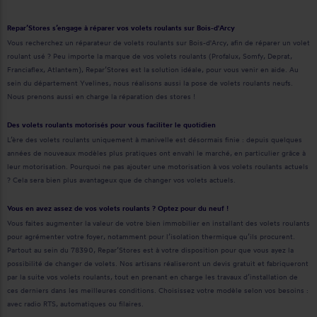
Repar’Stores s’engage à réparer vos volets roulants sur Bois-d'Arcy
Vous recherchez un réparateur de volets roulants sur Bois-d'Arcy, afin de réparer un volet
roulant usé ? Peu importe la marque de vos volets roulants (Profalux, Somfy, Deprat,
Franciaflex, Atlantem), Repar’Stores est la solution idéale, pour vous venir en aide. Au
sein du département Yvelines, nous réalisons aussi la pose de volets roulants neufs.
Nous prenons aussi en charge la réparation des stores !
Des volets roulants motorisés pour vous faciliter le quotidien
L’ère des volets roulants uniquement à manivelle est désormais finie : depuis quelques
années de nouveaux modèles plus pratiques ont envahi le marché, en particulier grâce à
leur motorisation. Pourquoi ne pas ajouter une motorisation à vos volets roulants actuels
? Cela sera bien plus avantageux que de changer vos volets actuels.
Vous en avez assez de vos volets roulants ? Optez pour du neuf !
Vous faites augmenter la valeur de votre bien immobilier en installant des volets roulants
pour agrémenter votre foyer, notamment pour l’isolation thermique qu’ils procurent.
Partout au sein du 78390, Repar’Stores est à votre disposition pour que vous ayez la
possibilité de changer de volets. Nos artisans réaliseront un devis gratuit et fabriqueront
par la suite vos volets roulants, tout en prenant en charge les travaux d’installation de
ces derniers dans les meilleures conditions. Choisissez votre modèle selon vos besoins :
avec radio RTS, automatiques ou filaires.