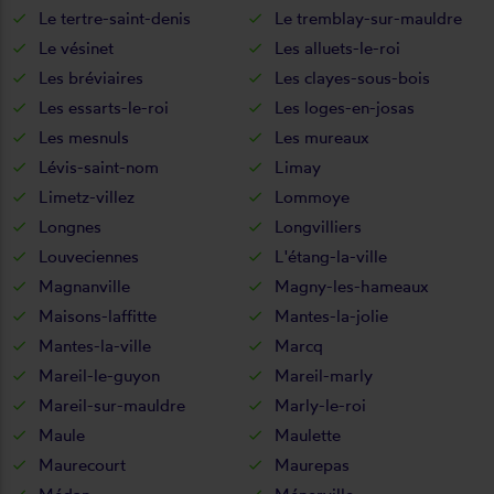
Le tertre-saint-denis
Le tremblay-sur-mauldre
Le vésinet
Les alluets-le-roi
Les bréviaires
Les clayes-sous-bois
Les essarts-le-roi
Les loges-en-josas
Les mesnuls
Les mureaux
Lévis-saint-nom
Limay
Limetz-villez
Lommoye
Longnes
Longvilliers
Louveciennes
L'étang-la-ville
Magnanville
Magny-les-hameaux
Maisons-laffitte
Mantes-la-jolie
Mantes-la-ville
Marcq
Mareil-le-guyon
Mareil-marly
Mareil-sur-mauldre
Marly-le-roi
Maule
Maulette
Maurecourt
Maurepas