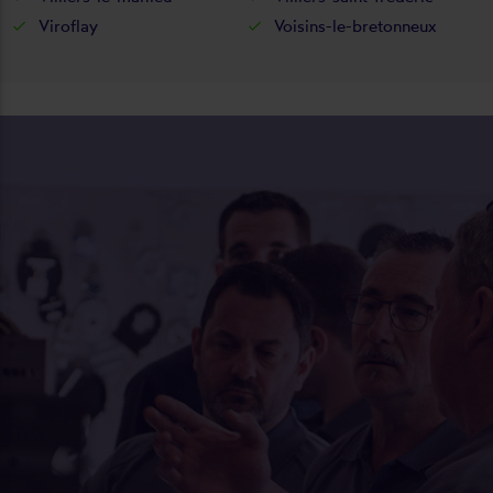
Viroflay
Voisins-le-bretonneux