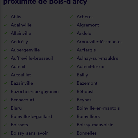
proximité de Bois-d'arcy
Ablis
Achères
Adainville
Aigremont
Allainville
Andelu
Andrésy
Arnouville-lès-mantes
Aubergenville
Auffargis
Auffreville-brasseuil
Aulnay-sur-mauldre
Auteuil
Auteuil-le-roi
Autouillet
Bailly
Bazainville
Bazemont
Bazoches-sur-guyonne
Béhoust
Bennecourt
Beynes
Blaru
Boinville-en-mantois
Boinville-le-gaillard
Boinvilliers
Boissets
Boissy-mauvoisin
Boissy-sans-avoir
Bonnelles