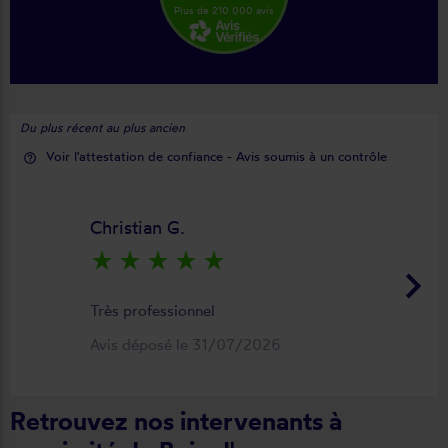
Plus de 210 000 avis
Du plus récent au plus ancien
Voir l'attestation de confiance - Avis soumis à un contrôle
help_outline
Christian G.
star_rate
star_rate
star_rate
star_rate
star_rate
keyboard_arrow_right
Très professionnel
Avis déposé le 31/07/2026
Retrouvez nos intervenants à