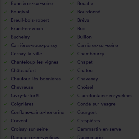
Bonnières-sur-seine
Bouafle
Bougival
Bourdonné
Breuil-bois-robert
Bréval
Brueil-en-vexin
Buc
Buchelay
Bullion
Carrières-sous-poissy
Carrières-sur-seine
Cernay-la-ville
Chambourcy
Chanteloup-les-vignes
Chapet
Châteaufort
Chatou
Chaufour-lès-bonnières
Chavenay
Chevreuse
Choisel
Civry-la-forêt
Clairefontaine-en-yvelines
Coignières
Condé-sur-vesgre
Conflans-sainte-honorine
Courgent
Cravent
Crespières
Croissy-sur-seine
Dammartin-en-serve
Dampierre-en-yvelines
Dannemarie