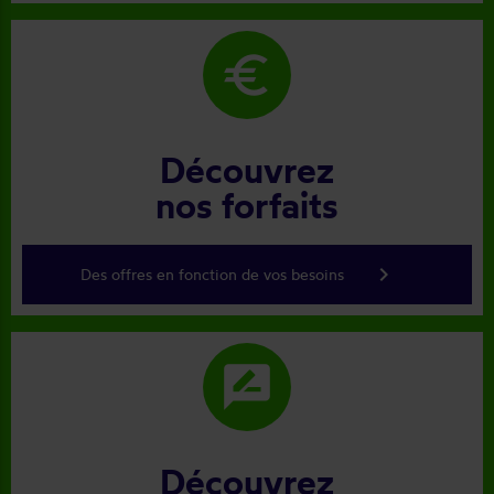
euro
Découvrez
nos forfaits
keyboard_arrow_right
Des offres en fonction de vos besoins
rate_review
Découvrez