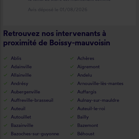
neuf, parfaitement positionné et
Avis déposé le 01/08/2026
fonctionnel. Je recommande vivement
cette entreprise.
Retrouvez nos intervenants à
proximité de Boissy-mauvoisin
Ablis
Achères
Adainville
Aigremont
Allainville
Andelu
Andrésy
Arnouville-lès-mantes
Aubergenville
Auffargis
Auffreville-brasseuil
Aulnay-sur-mauldre
Auteuil
Auteuil-le-roi
Autouillet
Bailly
Bazainville
Bazemont
Bazoches-sur-guyonne
Béhoust