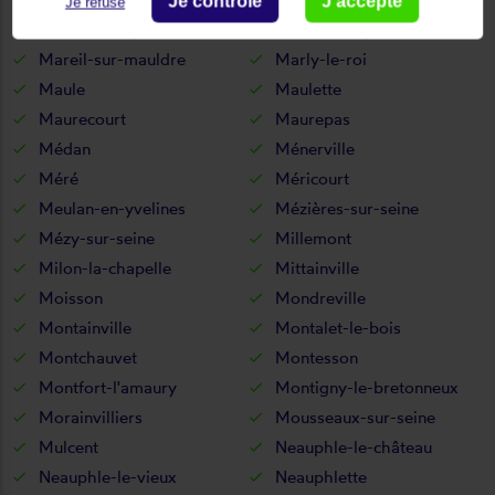
Je contrôle
J'accepte
Je refuse
Mareil-le-guyon
Mareil-marly
Mareil-sur-mauldre
Marly-le-roi
Maule
Maulette
Maurecourt
Maurepas
Médan
Ménerville
Méré
Méricourt
Meulan-en-yvelines
Mézières-sur-seine
Mézy-sur-seine
Millemont
Milon-la-chapelle
Mittainville
Moisson
Mondreville
Montainville
Montalet-le-bois
Montchauvet
Montesson
Montfort-l'amaury
Montigny-le-bretonneux
Morainvilliers
Mousseaux-sur-seine
Mulcent
Neauphle-le-château
Neauphle-le-vieux
Neauphlette