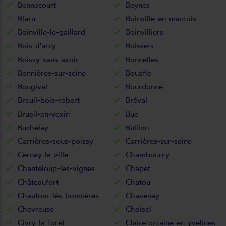
Bennecourt
Beynes
Blaru
Boinville-en-mantois
Boinville-le-gaillard
Boinvilliers
Bois-d'arcy
Boissets
Boissy-sans-avoir
Bonnelles
Bonnières-sur-seine
Bouafle
Bougival
Bourdonné
Breuil-bois-robert
Bréval
Brueil-en-vexin
Buc
Buchelay
Bullion
Carrières-sous-poissy
Carrières-sur-seine
Cernay-la-ville
Chambourcy
Chanteloup-les-vignes
Chapet
Châteaufort
Chatou
Chaufour-lès-bonnières
Chavenay
Chevreuse
Choisel
Civry-la-forêt
Clairefontaine-en-yvelines