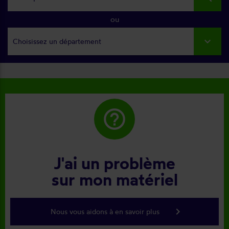
ou
Choisissez un département
help_outline
J'ai un problème
sur mon matériel
keyboard_arrow_right
Nous vous aidons à en savoir plus