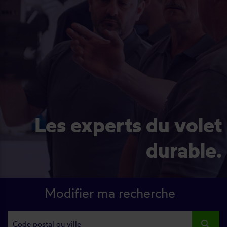
Les experts du volet
durable.
Modifier ma recherche
search