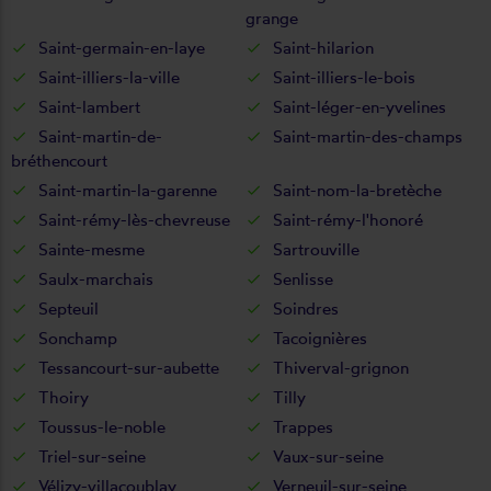
grange
Saint-germain-en-laye
Saint-hilarion
Saint-illiers-la-ville
Saint-illiers-le-bois
Saint-lambert
Saint-léger-en-yvelines
Saint-martin-de-
Saint-martin-des-champs
bréthencourt
Saint-martin-la-garenne
Saint-nom-la-bretèche
Saint-rémy-lès-chevreuse
Saint-rémy-l'honoré
Sainte-mesme
Sartrouville
Saulx-marchais
Senlisse
Septeuil
Soindres
Sonchamp
Tacoignières
Tessancourt-sur-aubette
Thiverval-grignon
Thoiry
Tilly
Toussus-le-noble
Trappes
Triel-sur-seine
Vaux-sur-seine
Vélizy-villacoublay
Verneuil-sur-seine