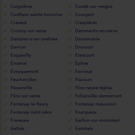
Coignières
Condé-sur-vesgre
Conflans-sainte-honorine
Courgent
Cravent
Crespières
Croissy-sur-seine
Dammartin-en-serve
Dampierre-en-yvelines
Dannemarie
Davron
Drocourt
Ecquevilly
Élancourt
Émancé
Épône
Évecquemont
Favrieux
Feucherolles
Flacourt
Flexanville
Flins-neuve-église
Flins-sur-seine
Follainville-dennemont
Fontenay-le-fleury
Fontenay-mauvoisin
Fontenay-saint-père
Fourqueux
Freneuse
Gaillon-sur-montcient
Galluis
Gambais