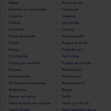
Nézel
Noisy-le-roi
Oinville-sur-montcient
Orcemont
Orgerus
Orgeval
Orphin
Orsonville
Orvilliers
Osmoy
Paray-douaville
Perdreauville
Plaisir
Poigny-la-forêt
Poissy
Ponthévrard
Porcheville
Port-villez
Prunay-en-yvelines
Prunay-le-temple
Raizeux
Rambouillet
Rennemoulin
Richebourg
Rochefort-en-yvelines
Rocquencourt
Rolleboise
Rosay
Rosny-sur-seine
Sailly
Saint-arnoult-en-yvelines
Saint-cyr-l'école
Saint-forget
Saint-germain-de-la-