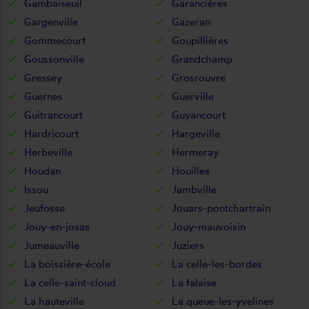
Gambaiseuil
Garancières
Gargenville
Gazeran
Gommecourt
Goupillières
Goussonville
Grandchamp
Gressey
Grosrouvre
Guernes
Guerville
Guitrancourt
Guyancourt
Hardricourt
Hargeville
Herbeville
Hermeray
Houdan
Houilles
Issou
Jambville
Jeufosse
Jouars-pontchartrain
Jouy-en-josas
Jouy-mauvoisin
Jumeauville
Juziers
La boissière-école
La celle-les-bordes
La celle-saint-cloud
La falaise
La hauteville
La queue-les-yvelines