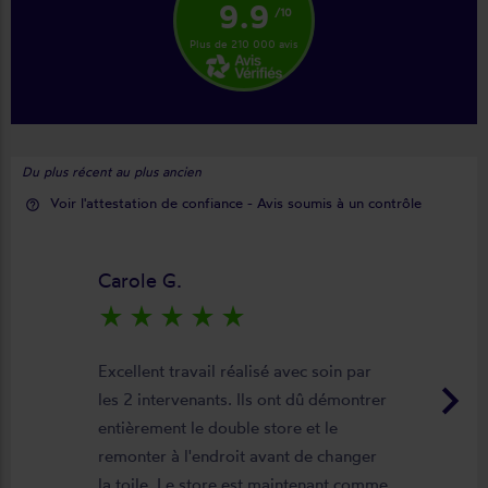
9.9
/10
Plus de 210 000 avis
Du plus récent au plus ancien
Voir l'attestation de confiance - Avis soumis à un contrôle
help_outline
Carole G.
star_rate
star_rate
star_rate
star_rate
star_rate
Excellent travail réalisé avec soin par
keyboard_arrow_right
les 2 intervenants. Ils ont dû démontrer
entièrement le double store et le
remonter à l'endroit avant de changer
la toile. Le store est maintenant comme