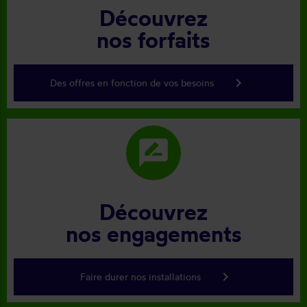
Découvrez
nos forfaits
keyboard_arrow_right
Des offres en fonction de vos besoins
rate_review
Découvrez
nos engagements
keyboard_arrow_right
Faire durer nos installations