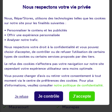
Le tertre-saint-denis
Le tremblay-sur-mauldre
Nous respectons votre vie privée
Le vésinet
Les alluets-le-roi
Nous, Répar'Stores, utilisons des technologies telles que les cookies
Les bréviaires
Les clayes-sous-bois
sur notre site pour les finalités suivantes :
Les essarts-le-roi
Les loges-en-josas
• Personnaliser le contenu et les publicités
Les mesnuls
Les mureaux
• Offrir une expérience personnalisée
Lévis-saint-nom
Limay
• Analyser notre trafic.
Limetz-villez
Lommoye
Nous respectons votre droit à la confidentialité et vous pouvez
choisir d'accepter, de contrôler ou de refuser l'utilisation de certains
Longnes
Longvilliers
types de cookies ou certains services proposés par des tiers.
Louveciennes
L'étang-la-ville
Le refus des cookies n'affectera pas votre navigation sur notre site
Magnanville
Magny-les-hameaux
cependant votre expérience utilisateur sera moins optimale.
Maisons-laffitte
Mantes-la-jolie
Vous pouvez changer d'avis ou retirer votre consentement à tout
Mantes-la-ville
Marcq
moment via le centre de préférences des cookies. Pour plus
d'informations, veuillez consulter
notre politique de confidentialité
.
Mareil-le-guyon
Mareil-marly
Mareil-sur-mauldre
Marly-le-roi
Je contrôle
J'accepte
Je refuse
Maule
Maulette
Maurecourt
Maurepas