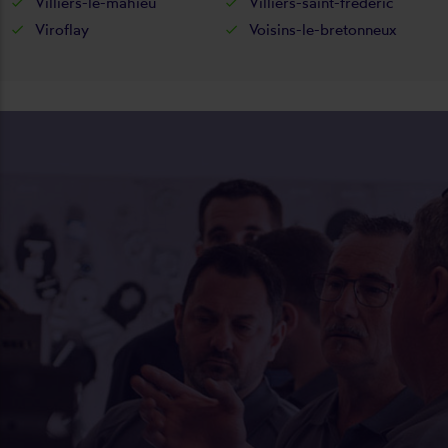
Villiers-le-mahieu
Villiers-saint-frédéric
Viroflay
Voisins-le-bretonneux