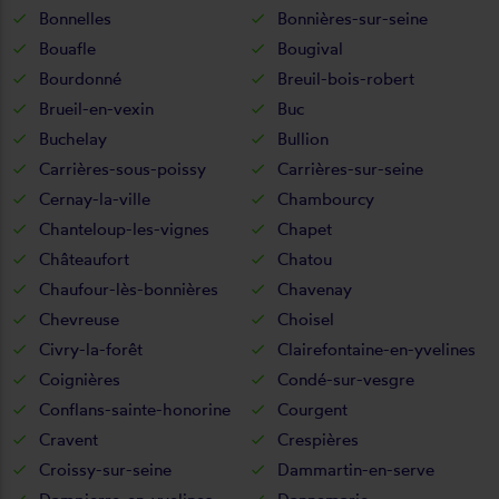
Bonnelles
Bonnières-sur-seine
Bouafle
Bougival
Bourdonné
Breuil-bois-robert
Brueil-en-vexin
Buc
Buchelay
Bullion
Carrières-sous-poissy
Carrières-sur-seine
Cernay-la-ville
Chambourcy
Chanteloup-les-vignes
Chapet
Châteaufort
Chatou
Chaufour-lès-bonnières
Chavenay
Chevreuse
Choisel
Civry-la-forêt
Clairefontaine-en-yvelines
Coignières
Condé-sur-vesgre
Conflans-sainte-honorine
Courgent
Cravent
Crespières
Croissy-sur-seine
Dammartin-en-serve