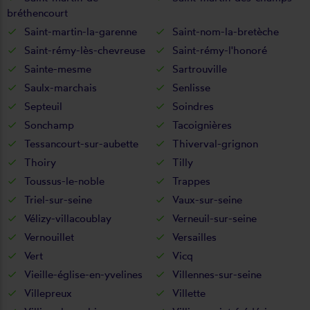
bréthencourt
Saint-martin-la-garenne
Saint-nom-la-bretèche
Saint-rémy-lès-chevreuse
Saint-rémy-l'honoré
Sainte-mesme
Sartrouville
Saulx-marchais
Senlisse
Septeuil
Soindres
Sonchamp
Tacoignières
Tessancourt-sur-aubette
Thiverval-grignon
Thoiry
Tilly
Toussus-le-noble
Trappes
Triel-sur-seine
Vaux-sur-seine
Vélizy-villacoublay
Verneuil-sur-seine
Vernouillet
Versailles
Vert
Vicq
Vieille-église-en-yvelines
Villennes-sur-seine
Villepreux
Villette