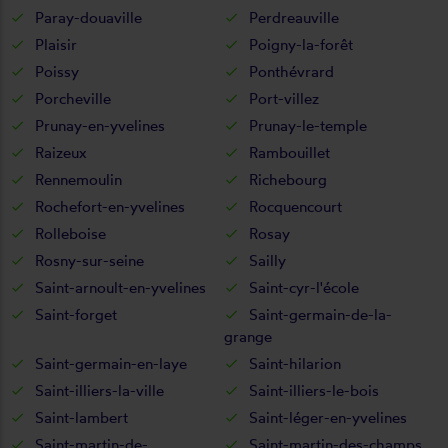
Paray-douaville
Perdreauville
Plaisir
Poigny-la-forêt
Poissy
Ponthévrard
Porcheville
Port-villez
Prunay-en-yvelines
Prunay-le-temple
Raizeux
Rambouillet
Rennemoulin
Richebourg
Rochefort-en-yvelines
Rocquencourt
Rolleboise
Rosay
Rosny-sur-seine
Sailly
Saint-arnoult-en-yvelines
Saint-cyr-l'école
Saint-forget
Saint-germain-de-la-
grange
Saint-germain-en-laye
Saint-hilarion
Saint-illiers-la-ville
Saint-illiers-le-bois
Saint-lambert
Saint-léger-en-yvelines
Saint-martin-de-
Saint-martin-des-champs