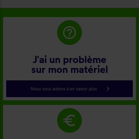
help_outline
J'ai un problème
sur mon matériel
keyboard_arrow_right
Nous vous aidons à en savoir plus
euro