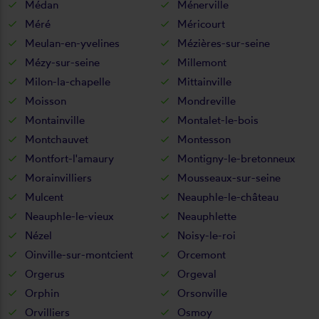
Médan
Ménerville
Méré
Méricourt
Meulan-en-yvelines
Mézières-sur-seine
Mézy-sur-seine
Millemont
Milon-la-chapelle
Mittainville
Moisson
Mondreville
Montainville
Montalet-le-bois
Montchauvet
Montesson
Montfort-l'amaury
Montigny-le-bretonneux
Morainvilliers
Mousseaux-sur-seine
Mulcent
Neauphle-le-château
Neauphle-le-vieux
Neauphlette
Nézel
Noisy-le-roi
Oinville-sur-montcient
Orcemont
Orgerus
Orgeval
Orphin
Orsonville
Orvilliers
Osmoy