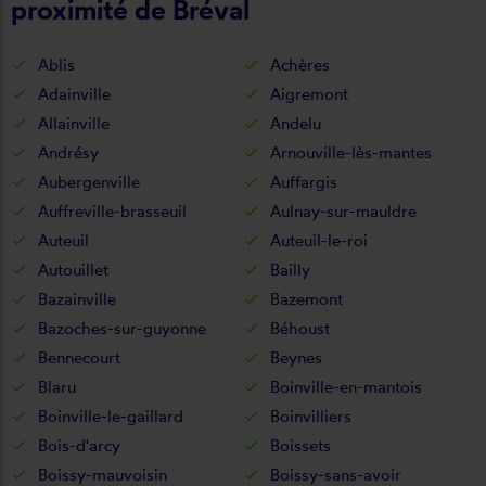
proximité de Bréval
Ablis
Achères
Adainville
Aigremont
Allainville
Andelu
Andrésy
Arnouville-lès-mantes
Aubergenville
Auffargis
Auffreville-brasseuil
Aulnay-sur-mauldre
Auteuil
Auteuil-le-roi
Autouillet
Bailly
Bazainville
Bazemont
Bazoches-sur-guyonne
Béhoust
Bennecourt
Beynes
Blaru
Boinville-en-mantois
Boinville-le-gaillard
Boinvilliers
Bois-d'arcy
Boissets
Boissy-mauvoisin
Boissy-sans-avoir