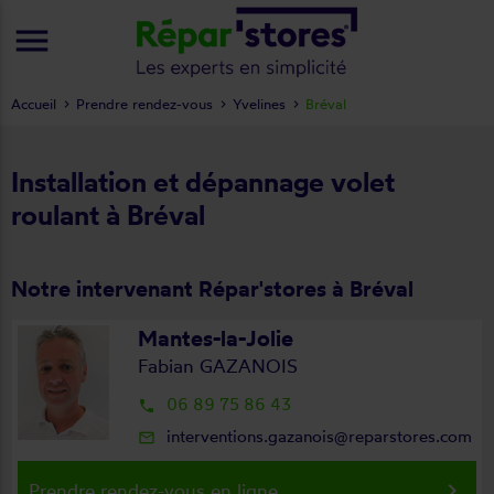
menu
Accueil
Prendre rendez-vous
Yvelines
Bréval
Installation et dépannage volet
roulant à Bréval
Notre intervenant Répar'stores à Bréval
Mantes-la-Jolie
Fabian GAZANOIS
06 89 75 86 43
local_phone
interventions.gazanois@reparstores.com
mail_outline
keyboard_arrow_right
Prendre rendez-vous en ligne