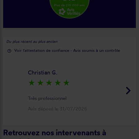
Plus de 210 000 avis
Du plus récent au plus ancien
Voir l'attestation de confiance - Avis soumis à un contrôle
help_outline
Christian G.
star_rate
star_rate
star_rate
star_rate
star_rate
keyboard_arrow_right
Très professionnel
Avis déposé le 31/07/2026
Retrouvez nos intervenants à