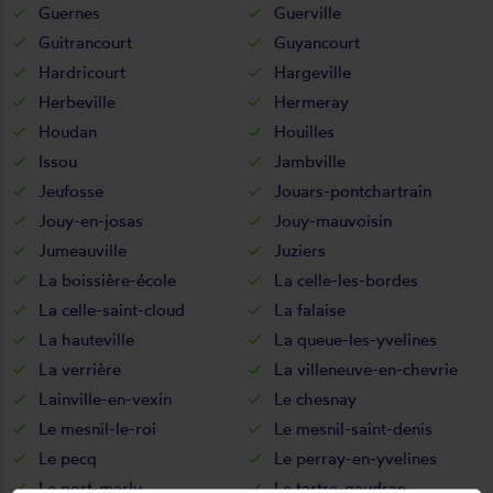
Guernes
Guerville
Guitrancourt
Guyancourt
Hardricourt
Hargeville
Herbeville
Hermeray
Houdan
Houilles
Issou
Jambville
Jeufosse
Jouars-pontchartrain
Jouy-en-josas
Jouy-mauvoisin
Jumeauville
Juziers
La boissière-école
La celle-les-bordes
La celle-saint-cloud
La falaise
La hauteville
La queue-les-yvelines
La verrière
La villeneuve-en-chevrie
Lainville-en-vexin
Le chesnay
Le mesnil-le-roi
Le mesnil-saint-denis
Le pecq
Le perray-en-yvelines
Le port-marly
Le tartre-gaudran