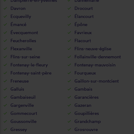
Dampierre-en-yvelines
Dannemarie
Davron
Drocourt
Ecquevilly
Élancourt
Émancé
Épône
Évecquemont
Favrieux
Feucherolles
Flacourt
Flexanville
Flins-neuve-église
Flins-sur-seine
Follainville-dennemont
Fontenay-le-fleury
Fontenay-mauvoisin
Fontenay-saint-père
Fourqueux
Freneuse
Gaillon-sur-montcient
Galluis
Gambais
Gambaiseuil
Garancières
Gargenville
Gazeran
Gommecourt
Goupillières
Goussonville
Grandchamp
Gressey
Grosrouvre