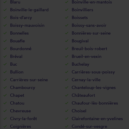
Blaru
Boinville-en-mantois
Boinville-le-gaillard
Boinvilliers
Bois-d'arcy
Boissets
Boissy-mauvoisin
Boissy-sans-avoir
Bonnelles
Bonnières-sur-seine
Bouafle
Bougival
Bourdonné
Breuil-bois-robert
Bréval
Brueil-en-vexin
Buc
Buchelay
Bullion
Carrières-sous-poissy
Carrières-sur-seine
Cernay-la-ville
Chambourcy
Chanteloup-les-vignes
Chapet
Châteaufort
Chatou
Chaufour-lès-bonnières
Chevreuse
Choisel
Civry-la-forêt
Clairefontaine-en-yvelines
Coignières
Condé-sur-vesgre