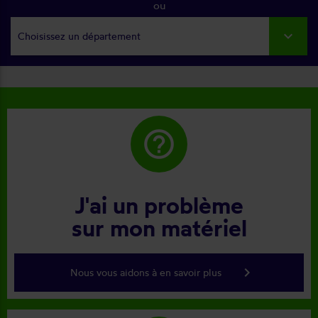
ou
Choisissez un département
help_outline
J'ai un problème
sur mon matériel
keyboard_arrow_right
Nous vous aidons à en savoir plus