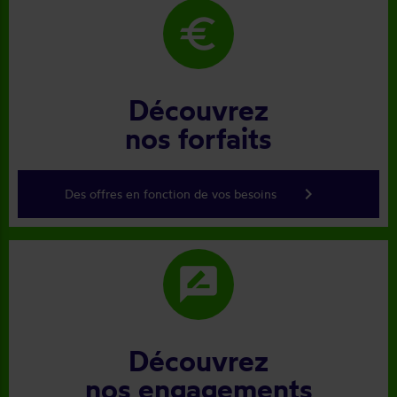
euro
Découvrez
nos forfaits
keyboard_arrow_right
Des offres en fonction de vos besoins
rate_review
Découvrez
nos engagements