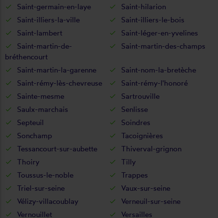
Saint-germain-en-laye
Saint-hilarion
Saint-illiers-la-ville
Saint-illiers-le-bois
Saint-lambert
Saint-léger-en-yvelines
Saint-martin-de-
Saint-martin-des-champs
bréthencourt
Saint-martin-la-garenne
Saint-nom-la-bretèche
Saint-rémy-lès-chevreuse
Saint-rémy-l'honoré
Sainte-mesme
Sartrouville
Saulx-marchais
Senlisse
Septeuil
Soindres
Sonchamp
Tacoignières
Tessancourt-sur-aubette
Thiverval-grignon
Thoiry
Tilly
Toussus-le-noble
Trappes
Triel-sur-seine
Vaux-sur-seine
Vélizy-villacoublay
Verneuil-sur-seine
Vernouillet
Versailles