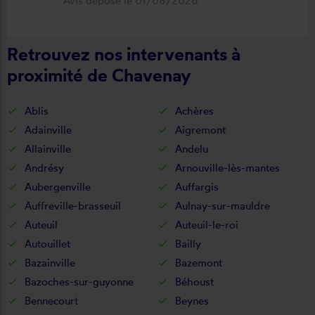
Avis déposé le 01/08/2026
fonctionnel. Je recommande vivement
cette entreprise.
Retrouvez nos intervenants à
proximité de Chavenay
Ablis
Achères
Adainville
Aigremont
Allainville
Andelu
Andrésy
Arnouville-lès-mantes
Aubergenville
Auffargis
Auffreville-brasseuil
Aulnay-sur-mauldre
Auteuil
Auteuil-le-roi
Autouillet
Bailly
Bazainville
Bazemont
Bazoches-sur-guyonne
Béhoust
Bennecourt
Beynes