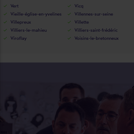
Vert
Vicq
Vieille-église-en-yvelines
Villennes-sur-seine
Villepreux
Villette
Villiers-le-mahieu
Villiers-saint-frédéric
Viroflay
Voisins-le-bretonneux