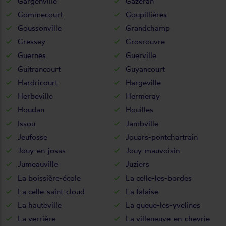
Gargenville
Gazeran
Gommecourt
Goupillières
Goussonville
Grandchamp
Gressey
Grosrouvre
Guernes
Guerville
Guitrancourt
Guyancourt
Hardricourt
Hargeville
Herbeville
Hermeray
Houdan
Houilles
Issou
Jambville
Jeufosse
Jouars-pontchartrain
Jouy-en-josas
Jouy-mauvoisin
Jumeauville
Juziers
La boissière-école
La celle-les-bordes
La celle-saint-cloud
La falaise
La hauteville
La queue-les-yvelines
La verrière
La villeneuve-en-chevrie