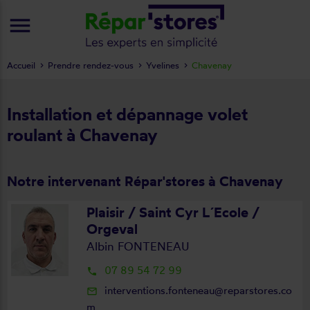
menu
Accueil
Prendre rendez-vous
Yvelines
Chavenay
Installation et dépannage volet
roulant à Chavenay
Notre intervenant Répar'stores à Chavenay
Plaisir / Saint Cyr L´Ecole /
Orgeval
Albin FONTENEAU
07 89 54 72 99
local_phone
interventions.fonteneau@reparstores.co
mail_outline
m