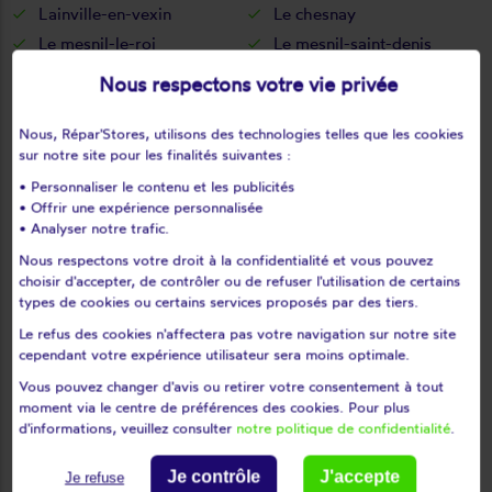
Lainville-en-vexin
Le chesnay
Le mesnil-le-roi
Le mesnil-saint-denis
Le pecq
Le perray-en-yvelines
Nous respectons votre vie privée
Le port-marly
Le tartre-gaudran
Le tertre-saint-denis
Le tremblay-sur-mauldre
Nous, Répar'Stores, utilisons des technologies telles que les cookies
sur notre site pour les finalités suivantes :
Le vésinet
Les alluets-le-roi
• Personnaliser le contenu et les publicités
Les bréviaires
Les clayes-sous-bois
• Offrir une expérience personnalisée
Les essarts-le-roi
Les loges-en-josas
• Analyser notre trafic.
Les mesnuls
Les mureaux
Nous respectons votre droit à la confidentialité et vous pouvez
Lévis-saint-nom
Limay
choisir d'accepter, de contrôler ou de refuser l'utilisation de certains
types de cookies ou certains services proposés par des tiers.
Limetz-villez
Lommoye
Le refus des cookies n'affectera pas votre navigation sur notre site
Longnes
Longvilliers
cependant votre expérience utilisateur sera moins optimale.
Louveciennes
L'étang-la-ville
Vous pouvez changer d'avis ou retirer votre consentement à tout
Magnanville
Magny-les-hameaux
moment via le centre de préférences des cookies. Pour plus
Maisons-laffitte
Mantes-la-jolie
d'informations, veuillez consulter
notre politique de confidentialité
.
Mantes-la-ville
Marcq
Je contrôle
J'accepte
Je refuse
Mareil-le-guyon
Mareil-marly