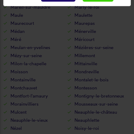
Mareil-sur-mauldre
Marly-le-roi
Maule
Maulette
Maurecourt
Maurepas
Médan
Ménerville
Méré
Méricourt
Meulan-en-yvelines
Mézières-sur-seine
Mézy-sur-seine
Millemont
Milon-la-chapelle
Mittainville
Moisson
Mondreville
Montainville
Montalet-le-bois
Montchauvet
Montesson
Montfort-l'amaury
Montigny-le-bretonneux
Morainvilliers
Mousseaux-sur-seine
Mulcent
Neauphle-le-château
Neauphle-le-vieux
Neauphlette
Nézel
Noisy-le-roi