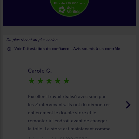
Plus de 210 000 avis
Du plus récent au plus ancien
Voir l'attestation de confiance - Avis soumis à un contrôle
help_outline
Carole G.
star_rate
star_rate
star_rate
star_rate
star_rate
Excellent travail réalisé avec soin par
keyboard_arrow_right
les 2 intervenants. Ils ont dû démontrer
entièrement le double store et le
remonter à l'endroit avant de changer
la toile. Le store est maintenant comme
neuf, parfaitement positionné et