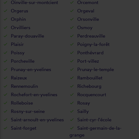
Oinville-sur-montcient
Orcemont
Orgerus
Orgeval
Orphin
Orsonville
Orvilliers
Osmoy
Paray-douaville
Perdreauville
Plaisir
Poigny-la-forêt
Poissy
Ponthévrard
Porcheville
Port-villez
Prunay-en-yvelines
Prunay-le-temple
Raizeux
Rambouillet
Rennemoulin
Richebourg
Rochefort-en-yvelines
Rocquencourt
Rolleboise
Rosay
Rosny-sur-seine
Sailly
Saint-arnoult-en-yvelines
Saint-cyr-l'école
Saint-forget
Saint-germain-de-la-
grange