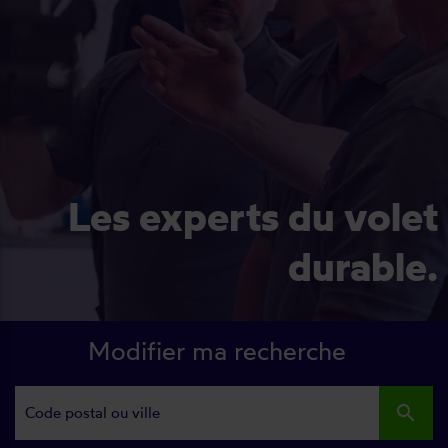
Les experts du volet
durable.
Modifier ma recherche
search