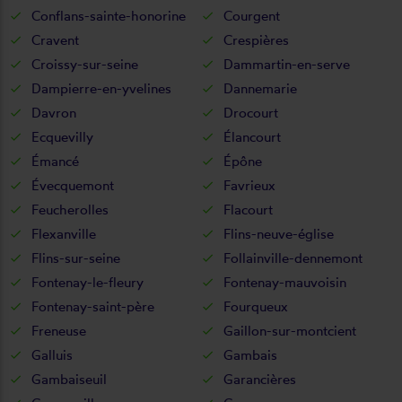
Conflans-sainte-honorine
Courgent
Cravent
Crespières
Croissy-sur-seine
Dammartin-en-serve
Dampierre-en-yvelines
Dannemarie
Davron
Drocourt
Ecquevilly
Élancourt
Émancé
Épône
Évecquemont
Favrieux
Feucherolles
Flacourt
Flexanville
Flins-neuve-église
Flins-sur-seine
Follainville-dennemont
Fontenay-le-fleury
Fontenay-mauvoisin
Fontenay-saint-père
Fourqueux
Freneuse
Gaillon-sur-montcient
Galluis
Gambais
Gambaiseuil
Garancières