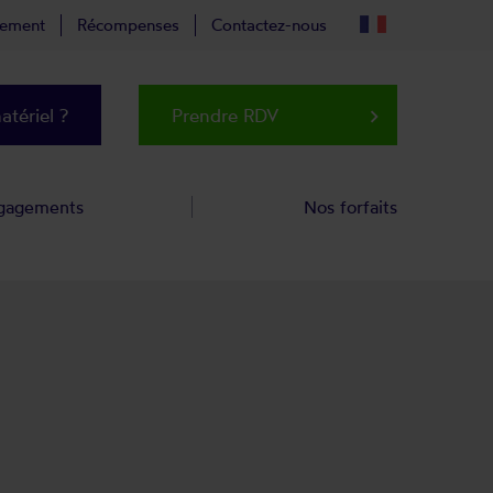
tement
Récompenses
Contactez-nous
tériel ?
Prendre RDV
keyboard_arrow_right
gagements
Nos forfaits