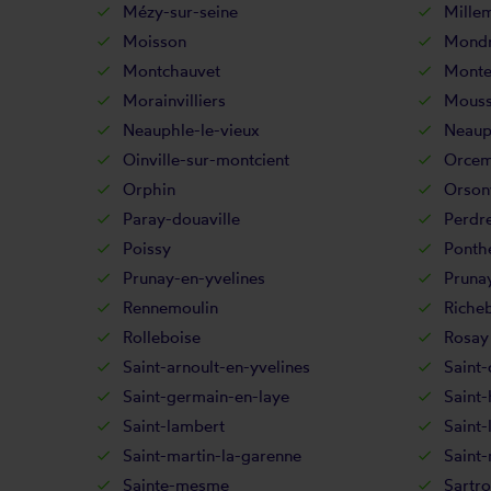
Mézy-sur-seine
Mille
Moisson
Mondr
Montchauvet
Monte
Morainvilliers
Mouss
Neauphle-le-vieux
Neaup
Oinville-sur-montcient
Orcem
Orphin
Orsonv
Paray-douaville
Perdre
Poissy
Ponth
Prunay-en-yvelines
Pruna
Rennemoulin
Riche
Rolleboise
Rosay
Saint-arnoult-en-yvelines
Saint-
Saint-germain-en-laye
Saint-
Saint-lambert
Saint-
Saint-martin-la-garenne
Saint
Sainte-mesme
Sartro