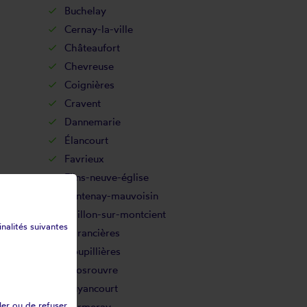
Buchelay
Cernay-la-ville
Châteaufort
Chevreuse
Coignières
Cravent
Dannemarie
Élancourt
Favrieux
Flins-neuve-église
Fontenay-mauvoisin
Gaillon-sur-montcient
inalités suivantes
Garancières
Goupillières
Grosrouvre
Guyancourt
ler ou de refuser
Hermeray