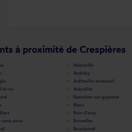
nts à proximité de Crespières
es
Adainville
u
Andrésy
gis
Auffreville-brasseuil
l-le-roi
Autouillet
ont
Bazoches-sur-guyonne
s
Blaru
lliers
Bois-d'arcy
-sans-avoir
Bonnelles
val
Bourdonné