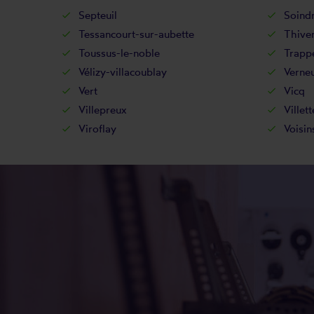
Septeuil
Soind
Tessancourt-sur-aubette
Thive
Toussus-le-noble
Trapp
Vélizy-villacoublay
Verneu
Vert
Vicq
Villepreux
Villett
Viroflay
Voisin