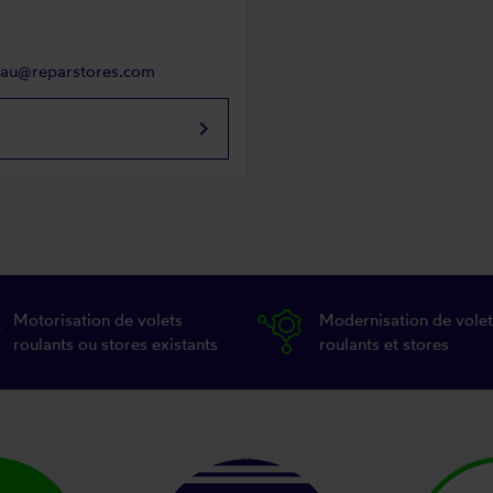
neau@reparstores.com
keyboard_arrow_right
Motorisation de volets
Modernisation de volet
roulants ou stores existants
roulants et stores