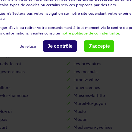
certains types de cookies ou certains services proposés par des tiers.
es
Issou
ies n'affectera pas votre navigation sur notre site cependant votre expérien
-pontchartrain
Jouy-en-josas
ale.
s
La boissière-école
ger d'avis ou retirer votre consentement à tout moment via le centre de p
aise
La hauteville
s d'informations, veuillez consulter
notre politique de confidentialité
.
leneuve-en-chevrie
Lainville-en-vexin
Je contrôle
J'accepte
Je refuse
nil-saint-denis
Le pecq
tre-gaudran
Le tertre-saint-denis
luets-le-roi
Les bréviaires
ges-en-josas
Les mesnuls
Limetz-villez
lliers
Louveciennes
-les-hameaux
Maisons-laffitte
q
Mareil-le-guyon
le-roi
Maule
pas
Médan
ourt
Meulan-en-yvelines