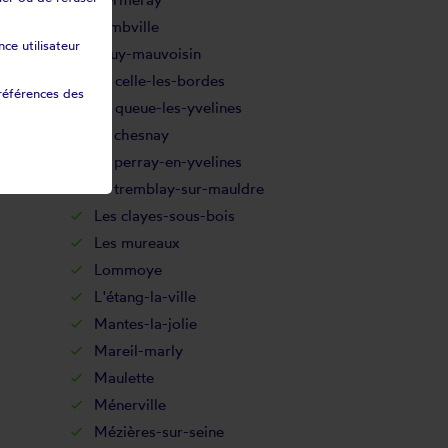
Jambville
ce utilisateur
Jouy-mauvoisin
La celle-les-bordes
références des
La queue-les-yvelines
Le chesnay
Le perray-en-yvelines
Le tremblay-sur-mauldre
Les clayes-sous-bois
Les mureaux
Lommoye
L'étang-la-ville
Mantes-la-jolie
Mareil-marly
Maulette
Ménerville
Mézières-sur-seine