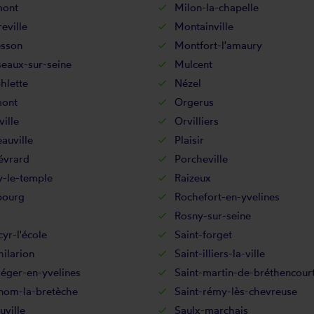
mont
Milon-la-chapelle
eville
Montainville
sson
Montfort-l'amaury
eaux-sur-seine
Mulcent
hlette
Nézel
ont
Orgerus
ille
Orvilliers
auville
Plaisir
évrard
Porcheville
y-le-temple
Raizeux
bourg
Rochefort-en-yvelines
Rosny-sur-seine
cyr-l'école
Saint-forget
hilarion
Saint-illiers-la-ville
léger-en-yvelines
Saint-martin-de-bréthencour
-nom-la-bretèche
Saint-rémy-lès-chevreuse
uville
Saulx-marchais