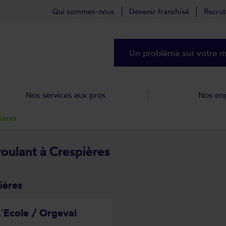
Qui sommes-nous
Devenir franchisé
Recru
Un problème sur votre ma
Nos services aux pros
Nos en
ières
roulant à Crespières
ières
 L´Ecole / Orgeval