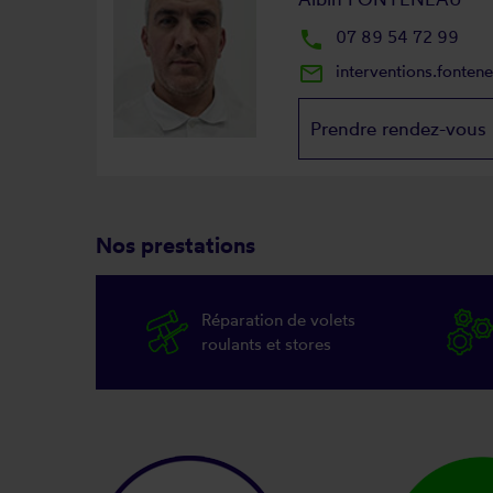
local_phone
07 89 54 72 99
mail_outline
interventions.fonte
Prendre rendez-vous
Nos prestations
Réparation de volets
roulants et stores