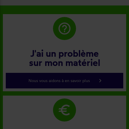
help_outline
J'ai un problème
sur mon matériel
keyboard_arrow_right
Nous vous aidons à en savoir plus
euro