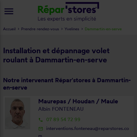
menu
Accueil
Prendre rendez-vous
Yvelines
Dammartin-en-serve
Installation et dépannage volet
roulant à Dammartin-en-serve
Notre intervenant Répar'stores à Dammartin-
en-serve
Maurepas / Houdan / Maule
Albin FONTENEAU
07 89 54 72 99
local_phone
interventions.fonteneau@reparstores.co
mail_outline
m