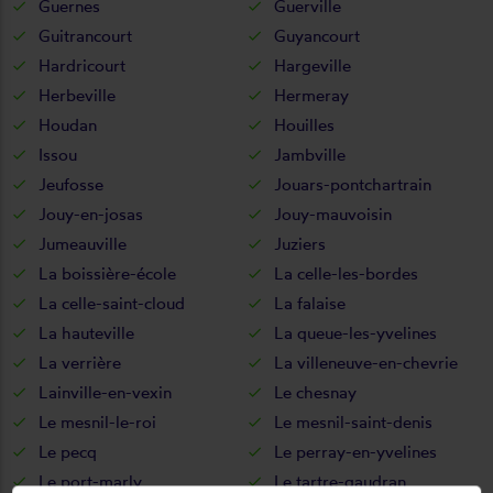
Guernes
Guerville
Guitrancourt
Guyancourt
Hardricourt
Hargeville
Herbeville
Hermeray
Houdan
Houilles
Issou
Jambville
Jeufosse
Jouars-pontchartrain
Jouy-en-josas
Jouy-mauvoisin
Jumeauville
Juziers
La boissière-école
La celle-les-bordes
La celle-saint-cloud
La falaise
La hauteville
La queue-les-yvelines
La verrière
La villeneuve-en-chevrie
Lainville-en-vexin
Le chesnay
Le mesnil-le-roi
Le mesnil-saint-denis
Le pecq
Le perray-en-yvelines
Le port-marly
Le tartre-gaudran