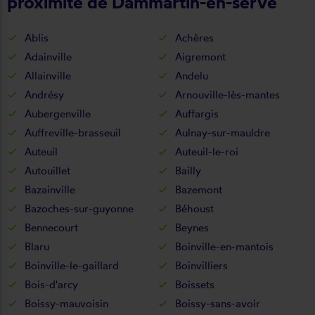
proximité de Dammartin-en-serve
Ablis
Achères
Adainville
Aigremont
Allainville
Andelu
Andrésy
Arnouville-lès-mantes
Aubergenville
Auffargis
Auffreville-brasseuil
Aulnay-sur-mauldre
Auteuil
Auteuil-le-roi
Autouillet
Bailly
Bazainville
Bazemont
Bazoches-sur-guyonne
Béhoust
Bennecourt
Beynes
Blaru
Boinville-en-mantois
Boinville-le-gaillard
Boinvilliers
Bois-d'arcy
Boissets
Boissy-mauvoisin
Boissy-sans-avoir