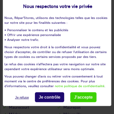
Le tertre-saint-denis
Le tremblay-sur-mauldre
Nous respectons votre vie privée
Le vésinet
Les alluets-le-roi
Les bréviaires
Les clayes-sous-bois
Nous, Répar'Stores, utilisons des technologies telles que les cookies
sur notre site pour les finalités suivantes :
Les essarts-le-roi
Les loges-en-josas
• Personnaliser le contenu et les publicités
Les mesnuls
Les mureaux
• Offrir une expérience personnalisée
Lévis-saint-nom
Limay
• Analyser notre trafic.
Limetz-villez
Lommoye
Nous respectons votre droit à la confidentialité et vous pouvez
choisir d'accepter, de contrôler ou de refuser l'utilisation de certains
Longnes
Longvilliers
types de cookies ou certains services proposés par des tiers.
Louveciennes
L'étang-la-ville
Le refus des cookies n'affectera pas votre navigation sur notre site
Magnanville
Magny-les-hameaux
cependant votre expérience utilisateur sera moins optimale.
Maisons-laffitte
Mantes-la-jolie
Vous pouvez changer d'avis ou retirer votre consentement à tout
Mantes-la-ville
Marcq
moment via le centre de préférences des cookies. Pour plus
d'informations, veuillez consulter
notre politique de confidentialité
.
Mareil-le-guyon
Mareil-marly
Mareil-sur-mauldre
Marly-le-roi
Je contrôle
J'accepte
Je refuse
Maule
Maulette
Maurecourt
Maurepas