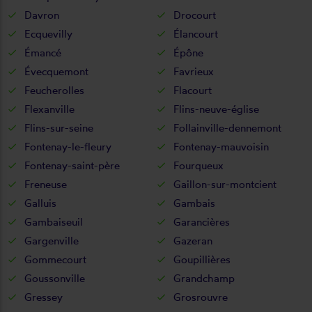
Davron
Drocourt
Ecquevilly
Élancourt
Émancé
Épône
Évecquemont
Favrieux
Feucherolles
Flacourt
Flexanville
Flins-neuve-église
Flins-sur-seine
Follainville-dennemont
Fontenay-le-fleury
Fontenay-mauvoisin
Fontenay-saint-père
Fourqueux
Freneuse
Gaillon-sur-montcient
Galluis
Gambais
Gambaiseuil
Garancières
Gargenville
Gazeran
Gommecourt
Goupillières
Goussonville
Grandchamp
Gressey
Grosrouvre