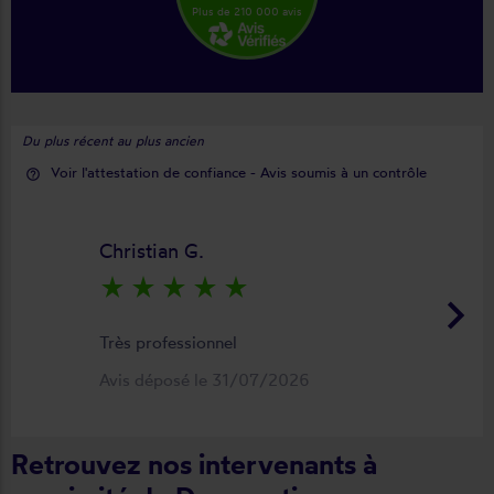
Plus de 210 000 avis
Du plus récent au plus ancien
Voir l'attestation de confiance - Avis soumis à un contrôle
help_outline
Christian G.
star_rate
star_rate
star_rate
star_rate
star_rate
keyboard_arrow_right
Très professionnel
Avis déposé le 31/07/2026
Retrouvez nos intervenants à