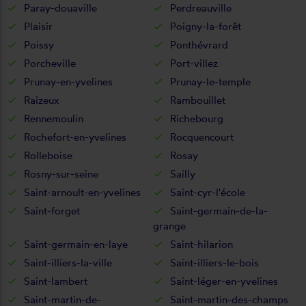
Paray-douaville
Perdreauville
Plaisir
Poigny-la-forêt
Poissy
Ponthévrard
Porcheville
Port-villez
Prunay-en-yvelines
Prunay-le-temple
Raizeux
Rambouillet
Rennemoulin
Richebourg
Rochefort-en-yvelines
Rocquencourt
Rolleboise
Rosay
Rosny-sur-seine
Sailly
Saint-arnoult-en-yvelines
Saint-cyr-l'école
Saint-forget
Saint-germain-de-la-
grange
Saint-germain-en-laye
Saint-hilarion
Saint-illiers-la-ville
Saint-illiers-le-bois
Saint-lambert
Saint-léger-en-yvelines
Saint-martin-de-
Saint-martin-des-champs