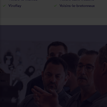
Viroflay
Voisins-le-bretonneux