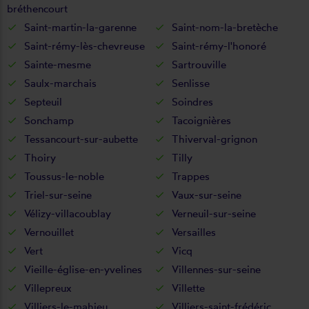
bréthencourt
Saint-martin-la-garenne
Saint-nom-la-bretèche
Saint-rémy-lès-chevreuse
Saint-rémy-l'honoré
Sainte-mesme
Sartrouville
Saulx-marchais
Senlisse
Septeuil
Soindres
Sonchamp
Tacoignières
Tessancourt-sur-aubette
Thiverval-grignon
Thoiry
Tilly
Toussus-le-noble
Trappes
Triel-sur-seine
Vaux-sur-seine
Vélizy-villacoublay
Verneuil-sur-seine
Vernouillet
Versailles
Vert
Vicq
Vieille-église-en-yvelines
Villennes-sur-seine
Villepreux
Villette
Villiers-le-mahieu
Villiers-saint-frédéric