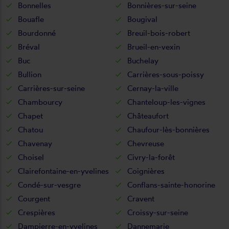
Bonnelles
Bonnières-sur-seine
Bouafle
Bougival
Bourdonné
Breuil-bois-robert
Bréval
Brueil-en-vexin
Buc
Buchelay
Bullion
Carrières-sous-poissy
Carrières-sur-seine
Cernay-la-ville
Chambourcy
Chanteloup-les-vignes
Chapet
Châteaufort
Chatou
Chaufour-lès-bonnières
Chavenay
Chevreuse
Choisel
Civry-la-forêt
Clairefontaine-en-yvelines
Coignières
Condé-sur-vesgre
Conflans-sainte-honorine
Courgent
Cravent
Crespières
Croissy-sur-seine
Dampierre-en-yvelines
Dannemarie