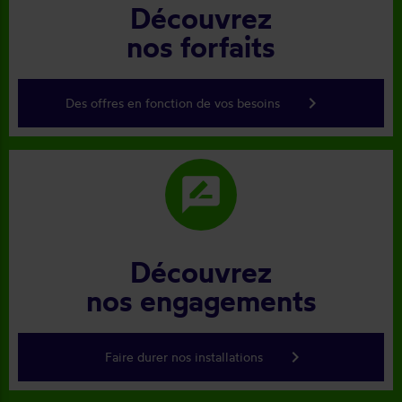
Découvrez
nos forfaits
keyboard_arrow_right
Des offres en fonction de vos besoins
rate_review
Découvrez
nos engagements
keyboard_arrow_right
Faire durer nos installations