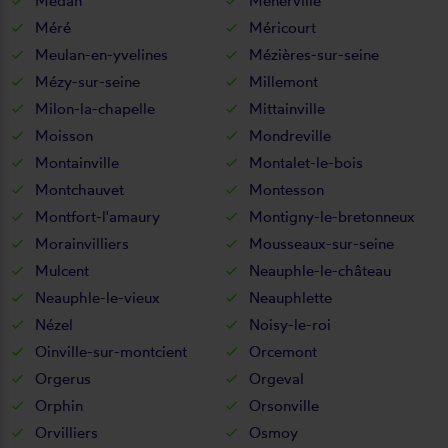
Médan
Ménerville
Méré
Méricourt
Meulan-en-yvelines
Mézières-sur-seine
Mézy-sur-seine
Millemont
Milon-la-chapelle
Mittainville
Moisson
Mondreville
Montainville
Montalet-le-bois
Montchauvet
Montesson
Montfort-l'amaury
Montigny-le-bretonneux
Morainvilliers
Mousseaux-sur-seine
Mulcent
Neauphle-le-château
Neauphle-le-vieux
Neauphlette
Nézel
Noisy-le-roi
Oinville-sur-montcient
Orcemont
Orgerus
Orgeval
Orphin
Orsonville
Orvilliers
Osmoy