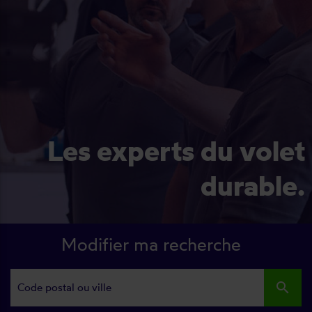
Les experts du volet
durable.
Modifier ma recherche
search