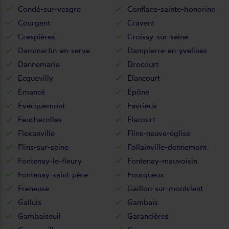
Condé-sur-vesgre
Conflans-sainte-honorine
Courgent
Cravent
Crespières
Croissy-sur-seine
Dammartin-en-serve
Dampierre-en-yvelines
Dannemarie
Drocourt
Ecquevilly
Élancourt
Émancé
Épône
Évecquemont
Favrieux
Feucherolles
Flacourt
Flexanville
Flins-neuve-église
Flins-sur-seine
Follainville-dennemont
Fontenay-le-fleury
Fontenay-mauvoisin
Fontenay-saint-père
Fourqueux
Freneuse
Gaillon-sur-montcient
Galluis
Gambais
Gambaiseuil
Garancières