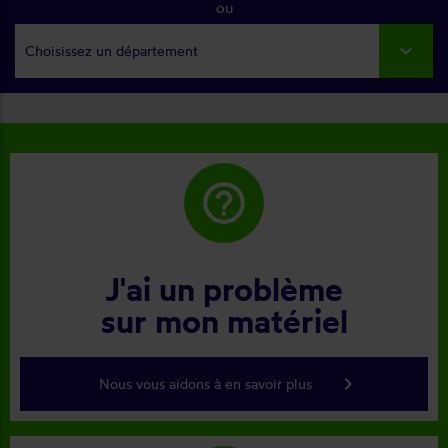
ou
Choisissez un département
help_outline
J'ai un problème
sur mon matériel
keyboard_arrow_right
Nous vous aidons à en savoir plus