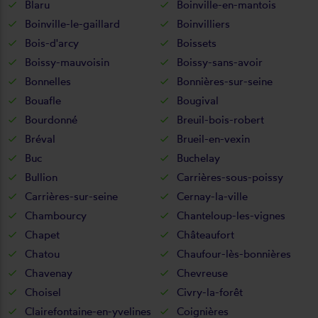
Blaru
Boinville-en-mantois
Boinville-le-gaillard
Boinvilliers
Bois-d'arcy
Boissets
Boissy-mauvoisin
Boissy-sans-avoir
Bonnelles
Bonnières-sur-seine
Bouafle
Bougival
Bourdonné
Breuil-bois-robert
Bréval
Brueil-en-vexin
Buc
Buchelay
Bullion
Carrières-sous-poissy
Carrières-sur-seine
Cernay-la-ville
Chambourcy
Chanteloup-les-vignes
Chapet
Châteaufort
Chatou
Chaufour-lès-bonnières
Chavenay
Chevreuse
Choisel
Civry-la-forêt
Clairefontaine-en-yvelines
Coignières