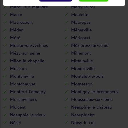
Mareil-sur-mauldre
Marly-le-roi
Maule
Maulette
Maurecourt
Maurepas
Médan
Ménerville
Méré
Méricourt
Meulan-en-yvelines
Mézières-sur-seine
Mézy-sur-seine
Millemont
Milon-la-chapelle
Mittainville
Moisson
Mondreville
Montainville
Montalet-le-bois
Montchauvet
Montesson
Montfort-l'amaury
Montigny-le-bretonneux
Morainvilliers
Mousseaux-sur-seine
Mulcent
Neauphle-le-château
Neauphle-le-vieux
Neauphlette
Nézel
Noisy-le-roi