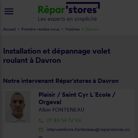
menu
Accueil
Prendre rendez-vous
Yvelines
Davron
Installation et dépannage volet
roulant à Davron
Notre intervenant Répar'stores à Davron
Plaisir / Saint Cyr L´Ecole /
Orgeval
Albin FONTENEAU
07 89 54 72 99
local_phone
interventions.fonteneau@reparstores.co
mail_outline
m