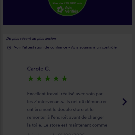
Plus de 210 000 avis
Du plus récent au plus ancien
Voir l'attestation de confiance - Avis soumis à un contrôle
help_outline
Carole G.
star_rate
star_rate
star_rate
star_rate
star_rate
Excellent travail réalisé avec soin par
keyboard_arrow_right
les 2 intervenants. Ils ont dû démontrer
entièrement le double store et le
remonter à l'endroit avant de changer
la toile. Le store est maintenant comme
neuf, parfaitement positionné et