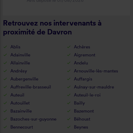
Avis déposé le 01/08/2026
fonctionnel. Je recommande vivement
cette entreprise.
Retrouvez nos intervenants à
proximité de Davron
Ablis
Achères
Adainville
Aigremont
Allainville
Andelu
Andrésy
Arnouville-lès-mantes
Aubergenville
Auffargis
Auffreville-brasseuil
Aulnay-sur-mauldre
Auteuil
Auteuil-le-roi
Autouillet
Bailly
Bazainville
Bazemont
Bazoches-sur-guyonne
Béhoust
Bennecourt
Beynes