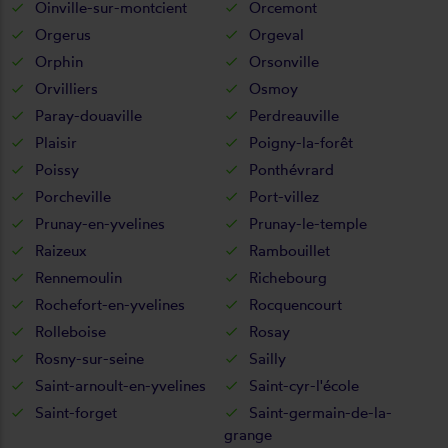
Oinville-sur-montcient
Orcemont
Orgerus
Orgeval
Orphin
Orsonville
Orvilliers
Osmoy
Paray-douaville
Perdreauville
Plaisir
Poigny-la-forêt
Poissy
Ponthévrard
Porcheville
Port-villez
Prunay-en-yvelines
Prunay-le-temple
Raizeux
Rambouillet
Rennemoulin
Richebourg
Rochefort-en-yvelines
Rocquencourt
Rolleboise
Rosay
Rosny-sur-seine
Sailly
Saint-arnoult-en-yvelines
Saint-cyr-l'école
Saint-forget
Saint-germain-de-la-
grange