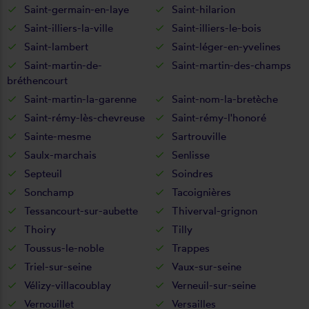
Saint-germain-en-laye
Saint-hilarion
Saint-illiers-la-ville
Saint-illiers-le-bois
Saint-lambert
Saint-léger-en-yvelines
Saint-martin-de-
Saint-martin-des-champs
bréthencourt
Saint-martin-la-garenne
Saint-nom-la-bretèche
Saint-rémy-lès-chevreuse
Saint-rémy-l'honoré
Sainte-mesme
Sartrouville
Saulx-marchais
Senlisse
Septeuil
Soindres
Sonchamp
Tacoignières
Tessancourt-sur-aubette
Thiverval-grignon
Thoiry
Tilly
Toussus-le-noble
Trappes
Triel-sur-seine
Vaux-sur-seine
Vélizy-villacoublay
Verneuil-sur-seine
Vernouillet
Versailles