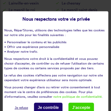
Lainville-en-vexin
Le chesnay
Le mesnil-le-roi
Le mesnil-saint-denis
Le pecq
Le perray-en-yvelines
Nous respectons votre vie privée
Le port-marly
Le tartre-gaudran
Le tertre-saint-denis
Le tremblay-sur-mauldre
Nous, Répar'Stores, utilisons des technologies telles que les cookies
sur notre site pour les finalités suivantes :
Le vésinet
Les alluets-le-roi
• Personnaliser le contenu et les publicités
Les bréviaires
Les clayes-sous-bois
• Offrir une expérience personnalisée
Les essarts-le-roi
Les loges-en-josas
• Analyser notre trafic.
Les mesnuls
Les mureaux
Nous respectons votre droit à la confidentialité et vous pouvez
Lévis-saint-nom
Limay
choisir d'accepter, de contrôler ou de refuser l'utilisation de certains
types de cookies ou certains services proposés par des tiers.
Limetz-villez
Lommoye
Le refus des cookies n'affectera pas votre navigation sur notre site
Longnes
Longvilliers
cependant votre expérience utilisateur sera moins optimale.
Louveciennes
L'étang-la-ville
Vous pouvez changer d'avis ou retirer votre consentement à tout
Magnanville
Magny-les-hameaux
moment via le centre de préférences des cookies. Pour plus
Maisons-laffitte
Mantes-la-jolie
d'informations, veuillez consulter
notre politique de confidentialité
.
Mantes-la-ville
Marcq
Je contrôle
J'accepte
Je refuse
Mareil-le-guyon
Mareil-marly