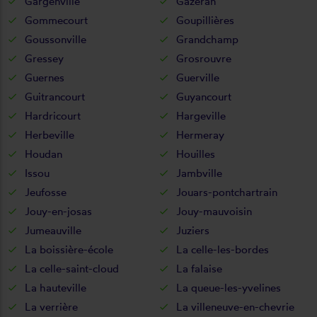
Gargenville
Gazeran
Gommecourt
Goupillières
Goussonville
Grandchamp
Gressey
Grosrouvre
Guernes
Guerville
Guitrancourt
Guyancourt
Hardricourt
Hargeville
Herbeville
Hermeray
Houdan
Houilles
Issou
Jambville
Jeufosse
Jouars-pontchartrain
Jouy-en-josas
Jouy-mauvoisin
Jumeauville
Juziers
La boissière-école
La celle-les-bordes
La celle-saint-cloud
La falaise
La hauteville
La queue-les-yvelines
La verrière
La villeneuve-en-chevrie