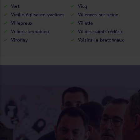
Vert
Vicq
Vieille-église-en-yvelines
Villennes-sur-seine
Villepreux
Villette
Villiers-le-mahieu
Villiers-saint-frédéric
Viroflay
Voisins-le-bretonneux