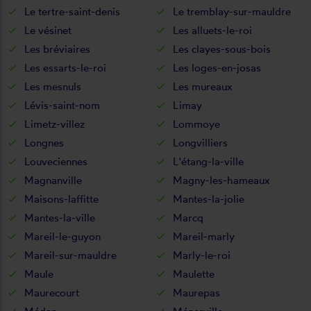
Le tertre-saint-denis
Le tremblay-sur-mauldre
Le vésinet
Les alluets-le-roi
Les bréviaires
Les clayes-sous-bois
Les essarts-le-roi
Les loges-en-josas
Les mesnuls
Les mureaux
Lévis-saint-nom
Limay
Limetz-villez
Lommoye
Longnes
Longvilliers
Louveciennes
L'étang-la-ville
Magnanville
Magny-les-hameaux
Maisons-laffitte
Mantes-la-jolie
Mantes-la-ville
Marcq
Mareil-le-guyon
Mareil-marly
Mareil-sur-mauldre
Marly-le-roi
Maule
Maulette
Maurecourt
Maurepas