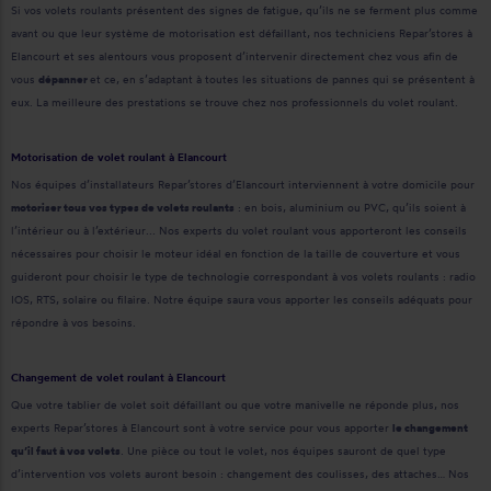
Si vos volets roulants présentent des signes de fatigue, qu’ils ne se ferment plus comme
avant ou que leur système de motorisation est défaillant, nos techniciens Repar’stores à
Elancourt et ses alentours vous proposent d’intervenir directement chez vous afin de
vous
dépanner
et ce, en s’adaptant à toutes les situations de pannes qui se présentent à
eux. La meilleure des prestations se trouve chez nos professionnels du volet roulant.
Motorisation de volet roulant à Elancourt
Nos équipes d’installateurs Repar’stores d’Elancourt interviennent à votre domicile pour
motoriser tous vos types de volets roulants
: en bois, aluminium ou PVC, qu’ils soient à
l’intérieur ou à l’extérieur... Nos experts du volet roulant vous apporteront les conseils
nécessaires pour choisir le moteur idéal en fonction de la taille de couverture et vous
guideront pour choisir le type de technologie correspondant à vos volets roulants : radio
IOS, RTS, solaire ou filaire. Notre équipe saura vous apporter les conseils adéquats pour
répondre à vos besoins.
Changement de volet roulant à Elancourt
Que votre tablier de volet soit défaillant ou que votre manivelle ne réponde plus, nos
experts Repar’stores à Elancourt sont à votre service pour vous apporter
le changement
qu’il faut à vos volets
. Une pièce ou tout le volet, nos équipes sauront de quel type
d’intervention vos volets auront besoin : changement des coulisses, des attaches… Nos