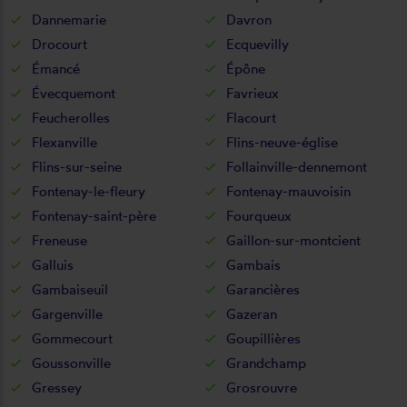
Dannemarie
Davron
Drocourt
Ecquevilly
Émancé
Épône
Évecquemont
Favrieux
Feucherolles
Flacourt
Flexanville
Flins-neuve-église
Flins-sur-seine
Follainville-dennemont
Fontenay-le-fleury
Fontenay-mauvoisin
Fontenay-saint-père
Fourqueux
Freneuse
Gaillon-sur-montcient
Galluis
Gambais
Gambaiseuil
Garancières
Gargenville
Gazeran
Gommecourt
Goupillières
Goussonville
Grandchamp
Gressey
Grosrouvre