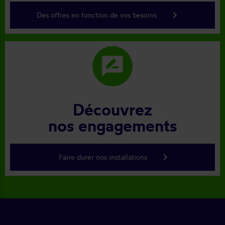
keyboard_arrow_right
Des offres en fonction de vos besoins
rate_review
Découvrez
nos engagements
keyboard_arrow_right
Faire durer nos installations