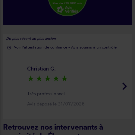
Plus de 210 000 avis
Du plus récent au plus ancien
Voir l'attestation de confiance - Avis soumis à un contrôle
help_outline
Christian G.
star_rate
star_rate
star_rate
star_rate
star_rate
keyboard_arrow_right
Très professionnel
Avis déposé le 31/07/2026
Retrouvez nos intervenants à