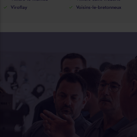
Viroflay
Voisins-le-bretonneux