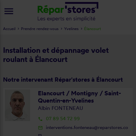
menu
Accueil
Prendre rendez-vous
Yvelines
Élancourt
Installation et dépannage volet
roulant à Élancourt
Notre intervenant Répar'stores à Élancourt
Elancourt / Montigny / Saint-
Quentin-en-Yvelines
Albin FONTENEAU
07 89 54 72 99
local_phone
interventions.fonteneau@reparstores.co
mail_outline
m