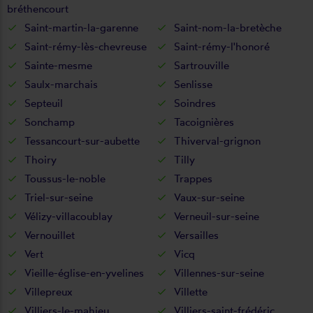
bréthencourt
Saint-martin-la-garenne
Saint-nom-la-bretèche
Saint-rémy-lès-chevreuse
Saint-rémy-l'honoré
Sainte-mesme
Sartrouville
Saulx-marchais
Senlisse
Septeuil
Soindres
Sonchamp
Tacoignières
Tessancourt-sur-aubette
Thiverval-grignon
Thoiry
Tilly
Toussus-le-noble
Trappes
Triel-sur-seine
Vaux-sur-seine
Vélizy-villacoublay
Verneuil-sur-seine
Vernouillet
Versailles
Vert
Vicq
Vieille-église-en-yvelines
Villennes-sur-seine
Villepreux
Villette
Villiers-le-mahieu
Villiers-saint-frédéric