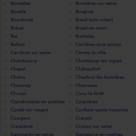
Bonnelles
Bonnières-sur-seine
Bouafle
Bougival
Bourdonné
Breuil-bois-robert
Bréval
Brueil-en-vexin
Buc
Buchelay
Bullion
Carrières-sous-poissy
Carrières-sur-seine
Cernay-la-ville
Chambourcy
Chanteloup-les-vignes
Chapet
Châteaufort
Chatou
Chaufour-lès-bonnières
Chavenay
Chevreuse
Choisel
Civry-la-forêt
Clairefontaine-en-yvelines
Coignières
Condé-sur-vesgre
Conflans-sainte-honorine
Courgent
Cravent
Crespières
Croissy-sur-seine
Dammartin-en-serve
Dampierre-en-yvelines