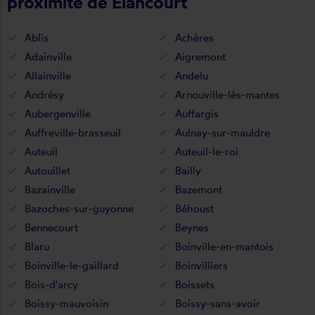
proximité de Élancourt
Ablis
Achères
Adainville
Aigremont
Allainville
Andelu
Andrésy
Arnouville-lès-mantes
Aubergenville
Auffargis
Auffreville-brasseuil
Aulnay-sur-mauldre
Auteuil
Auteuil-le-roi
Autouillet
Bailly
Bazainville
Bazemont
Bazoches-sur-guyonne
Béhoust
Bennecourt
Beynes
Blaru
Boinville-en-mantois
Boinville-le-gaillard
Boinvilliers
Bois-d'arcy
Boissets
Boissy-mauvoisin
Boissy-sans-avoir