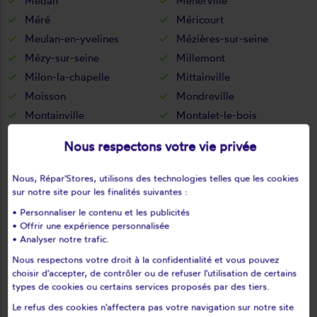
Médan
Ménerville
Méré
Méricourt
Meulan-en-yvelines
Mézières-sur-seine
Mézy-sur-seine
Millemont
Milon-la-chapelle
Mittainville
Moisson
Mondreville
Montainville
Montalet-le-bois
Montchauvet
Montesson
Nous respectons votre vie privée
Montfort-l'amaury
Montigny-le-bretonneux
Morainvilliers
Mousseaux-sur-seine
Nous, Répar'Stores, utilisons des technologies telles que les cookies
Mulcent
Neauphle-le-château
sur notre site pour les finalités suivantes :
Neauphle-le-vieux
Neauphlette
• Personnaliser le contenu et les publicités
• Offrir une expérience personnalisée
Nézel
Noisy-le-roi
• Analyser notre trafic.
Oinville-sur-montcient
Orcemont
Nous respectons votre droit à la confidentialité et vous pouvez
Orgerus
Orgeval
choisir d'accepter, de contrôler ou de refuser l'utilisation de certains
Orphin
Orsonville
types de cookies ou certains services proposés par des tiers.
Orvilliers
Osmoy
Le refus des cookies n'affectera pas votre navigation sur notre site