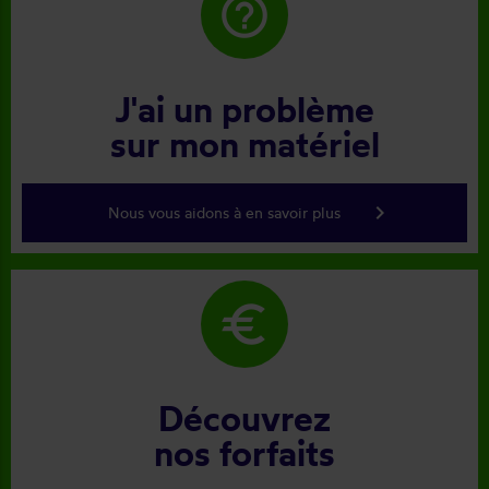
help_outline
J'ai un problème
sur mon matériel
keyboard_arrow_right
Nous vous aidons à en savoir plus
euro
Découvrez
nos forfaits