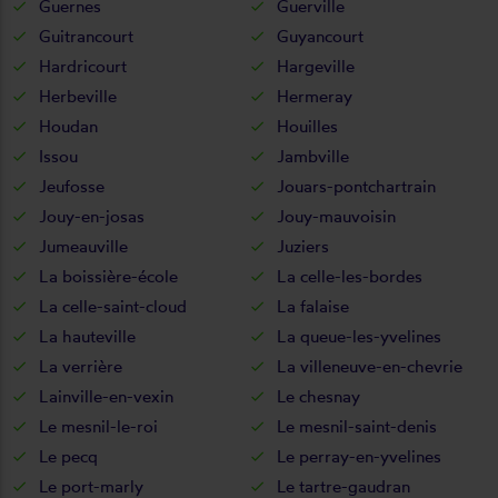
Guernes
Guerville
Guitrancourt
Guyancourt
Hardricourt
Hargeville
Herbeville
Hermeray
Houdan
Houilles
Issou
Jambville
Jeufosse
Jouars-pontchartrain
Jouy-en-josas
Jouy-mauvoisin
Jumeauville
Juziers
La boissière-école
La celle-les-bordes
La celle-saint-cloud
La falaise
La hauteville
La queue-les-yvelines
La verrière
La villeneuve-en-chevrie
Lainville-en-vexin
Le chesnay
Le mesnil-le-roi
Le mesnil-saint-denis
Le pecq
Le perray-en-yvelines
Le port-marly
Le tartre-gaudran