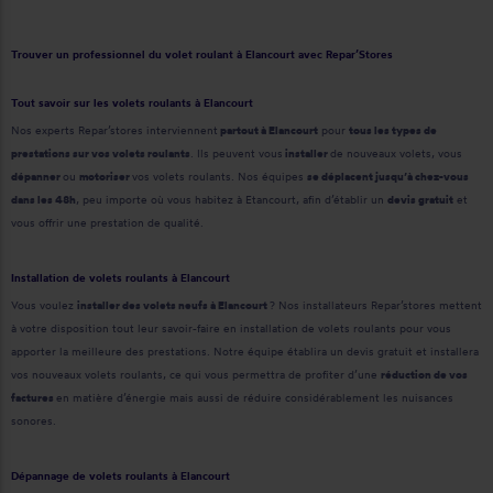
Trouver un professionnel du volet roulant à Elancourt avec Repar’Stores
Tout savoir sur les volets roulants à Elancourt
Nos experts Repar’stores interviennent
partout à Elancourt
pour
tous les types de
prestations sur vos volets roulants
. Ils peuvent vous
installer
de nouveaux volets, vous
dépanner
ou
motoriser
vos volets roulants. Nos équipes
se déplacent jusqu’à chez-vous
dans les 48h
, peu importe où vous habitez à Etancourt, afin d’établir un
devis gratuit
et
vous offrir une prestation de qualité.
Installation de volets roulants à Elancourt
Vous voulez
installer des volets neufs à Elancourt
? Nos installateurs Repar’stores mettent
à votre disposition tout leur savoir-faire en installation de volets roulants pour vous
apporter la meilleure des prestations. Notre équipe établira un devis gratuit et installera
vos nouveaux volets roulants, ce qui vous permettra de profiter d’une
réduction de vos
factures
en matière d’énergie mais aussi de réduire considérablement les nuisances
sonores.
Dépannage de volets roulants à Elancourt