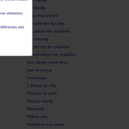
Jambville
ce utilisateur
Jouy-mauvoisin
La celle-les-bordes
références des
La queue-les-yvelines
Le chesnay
Le perray-en-yvelines
Le tremblay-sur-mauldre
Les clayes-sous-bois
Les mureaux
Lommoye
L'étang-la-ville
Mantes-la-jolie
Mareil-marly
Maulette
Ménerville
Mézières-sur-seine