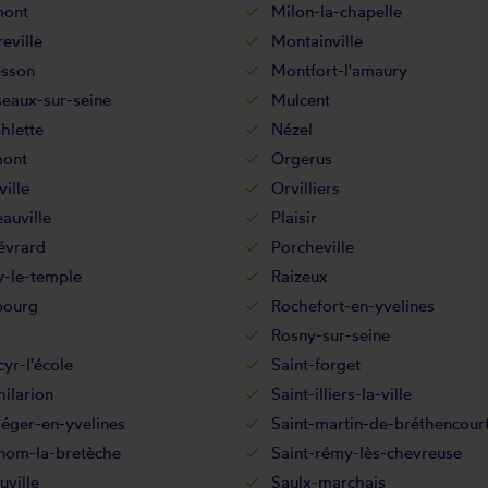
mont
Milon-la-chapelle
eville
Montainville
sson
Montfort-l'amaury
eaux-sur-seine
Mulcent
hlette
Nézel
ont
Orgerus
ille
Orvilliers
auville
Plaisir
évrard
Porcheville
y-le-temple
Raizeux
bourg
Rochefort-en-yvelines
Rosny-sur-seine
cyr-l'école
Saint-forget
hilarion
Saint-illiers-la-ville
léger-en-yvelines
Saint-martin-de-bréthencour
-nom-la-bretèche
Saint-rémy-lès-chevreuse
uville
Saulx-marchais