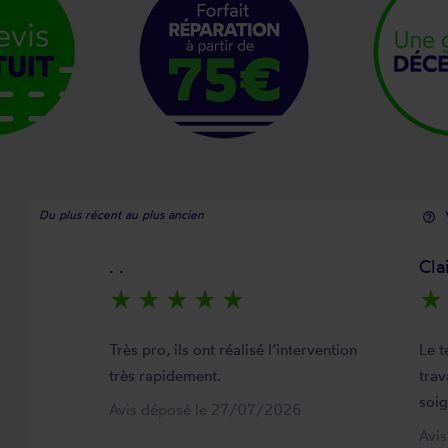
Du plus récent au plus ancien
help_outline
. .
Cla
star_rate
star_rate
star_rate
star_rate
star_rate
star_rate
Très pro, ils ont réalisé l’intervention
Le t
très rapidement.
trav
soi
Avis déposé le 27/07/2026
Avi