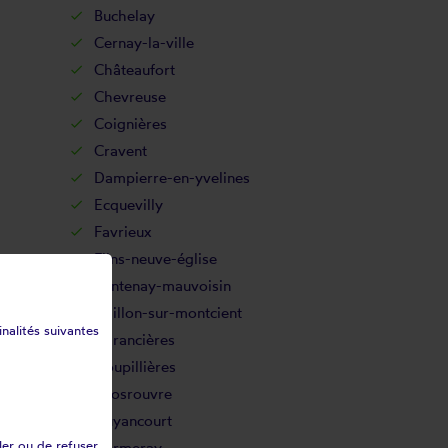
Buchelay
Cernay-la-ville
Châteaufort
Chevreuse
Coignières
Cravent
Dampierre-en-yvelines
Ecquevilly
Favrieux
Flins-neuve-église
Fontenay-mauvoisin
Gaillon-sur-montcient
inalités suivantes
Garancières
Goupillières
Grosrouvre
Guyancourt
ler ou de refuser
Hermeray