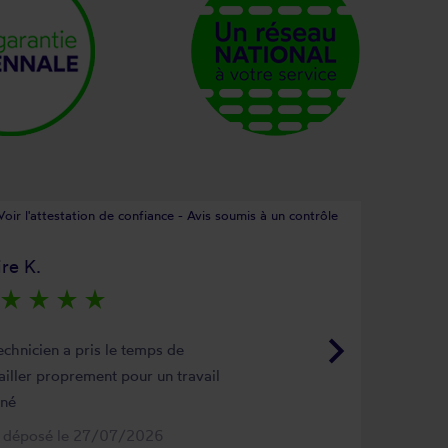
Voir l'attestation de confiance - Avis soumis à un contrôle
ire K.
star_rate
star_rate
star_rate
star_rate
keyboard_arrow_right
echnicien a pris le temps de
ailler proprement pour un travail
gné
s déposé le 27/07/2026