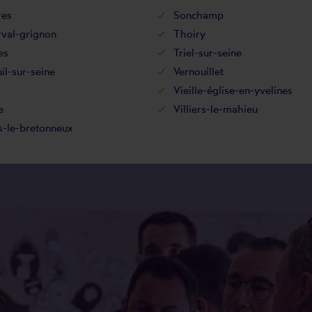
res
Sonchamp
rval-grignon
Thoiry
es
Triel-sur-seine
il-sur-seine
Vernouillet
Vieille-église-en-yvelines
e
Villiers-le-mahieu
s-le-bretonneux