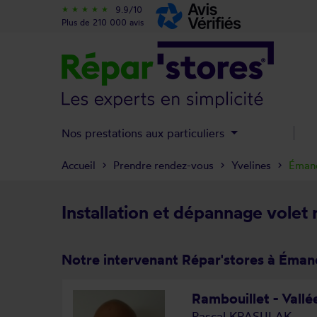
9.9/10
star_rate
star_rate
star_rate
star_rate
star_rate
Plus de 210 000 avis
Nos prestations aux particuliers
Accueil
Prendre rendez-vous
Yvelines
Éman
Installation et dépannage volet
Notre intervenant Répar'stores à Éman
Rambouillet - Vall
Pascal KRASULAK