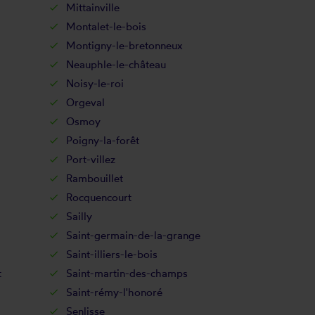
Mittainville
Montalet-le-bois
Montigny-le-bretonneux
Neauphle-le-château
Noisy-le-roi
Orgeval
Osmoy
Poigny-la-forêt
Port-villez
Rambouillet
Rocquencourt
Sailly
Saint-germain-de-la-grange
Saint-illiers-le-bois
t
Saint-martin-des-champs
Saint-rémy-l'honoré
Senlisse