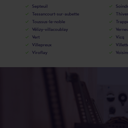
Septeuil
Soind
Tessancourt-sur-aubette
Thive
Toussus-le-noble
Trapp
Vélizy-villacoublay
Verneu
Vert
Vicq
Villepreux
Villett
Viroflay
Voisin