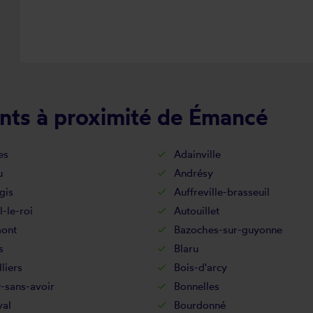
nts à proximité de Émancé
es
Adainville
u
Andrésy
gis
Auffreville-brasseuil
l-le-roi
Autouillet
ont
Bazoches-sur-guyonne
s
Blaru
lliers
Bois-d'arcy
-sans-avoir
Bonnelles
val
Bourdonné