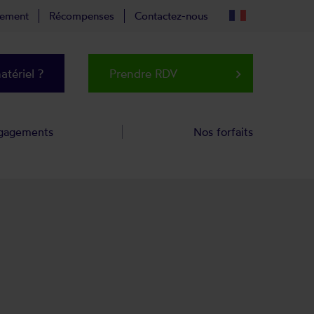
tement
Récompenses
Contactez-nous
tériel ?
Prendre RDV
keyboard_arrow_right
gagements
Nos forfaits