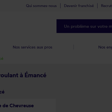
Qui sommes-nous
Devenir franchisé
Recru
Un problème sur votre ma
Nos services aux pros
Nos en
cé
 roulant à Émancé
cé
ée de Chevreuse