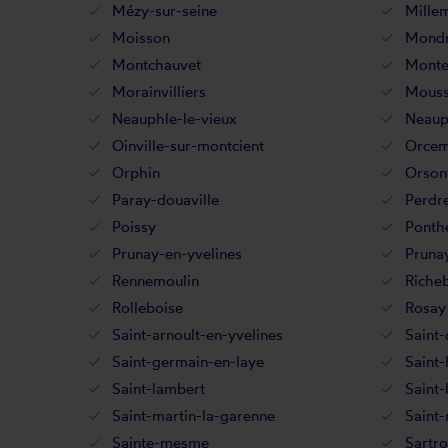
Mézy-sur-seine
Mille
Moisson
Mondr
Montchauvet
Monte
Morainvilliers
Mouss
Neauphle-le-vieux
Neaup
Oinville-sur-montcient
Orcem
Orphin
Orsonv
Paray-douaville
Perdre
Poissy
Ponth
Prunay-en-yvelines
Pruna
Rennemoulin
Riche
Rolleboise
Rosay
Saint-arnoult-en-yvelines
Saint-
Saint-germain-en-laye
Saint-
Saint-lambert
Saint-
Saint-martin-la-garenne
Saint
Sainte-mesme
Sartro