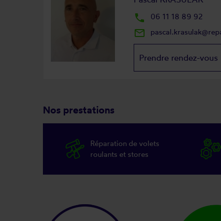
local_phone
06 11 18 89 92
mail_outline
pascal.krasulak@rep
Prendre rendez-vous
Nos prestations
Réparation de volets
roulants et stores