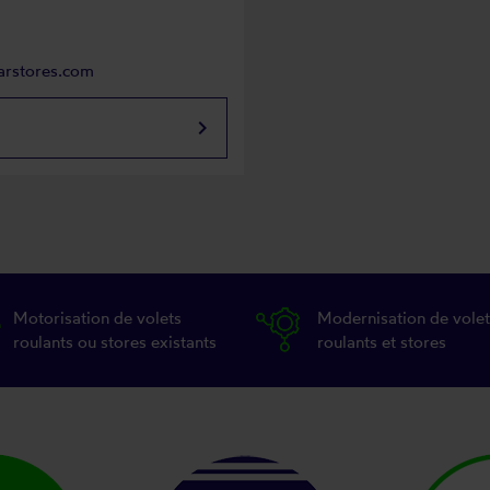
arstores.com
keyboard_arrow_right
Motorisation de volets
Modernisation de volet
roulants ou stores existants
roulants et stores