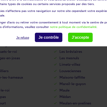
certains types de cookies ou certains services proposés par des tiers.
es
Issou
ies n'affectera pas votre navigation sur notre site cependant votre expérien
-pontchartrain
Jouy-en-josas
ale.
s
La boissière-école
ger d'avis ou retirer votre consentement à tout moment via le centre de p
aise
La hauteville
s d'informations, veuillez consulter
notre politique de confidentialité
.
leneuve-en-chevrie
Lainville-en-vexin
Je contrôle
J'accepte
Je refuse
nil-saint-denis
Le pecq
tre-gaudran
Le tertre-saint-denis
luets-le-roi
Les bréviaires
ges-en-josas
Les mesnuls
Limetz-villez
lliers
Louveciennes
-les-hameaux
Maisons-laffitte
q
Mareil-le-guyon
le-roi
Maule
pas
Médan
ourt
Meulan-en-yvelines