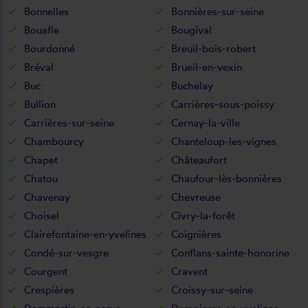
Bonnelles
Bonnières-sur-seine
Bouafle
Bougival
Bourdonné
Breuil-bois-robert
Bréval
Brueil-en-vexin
Buc
Buchelay
Bullion
Carrières-sous-poissy
Carrières-sur-seine
Cernay-la-ville
Chambourcy
Chanteloup-les-vignes
Chapet
Châteaufort
Chatou
Chaufour-lès-bonnières
Chavenay
Chevreuse
Choisel
Civry-la-forêt
Clairefontaine-en-yvelines
Coignières
Condé-sur-vesgre
Conflans-sainte-honorine
Courgent
Cravent
Crespières
Croissy-sur-seine