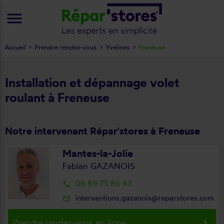
menu
Accueil
Prendre rendez-vous
Yvelines
Freneuse
Installation et dépannage volet
roulant à Freneuse
Notre intervenant Répar'stores à Freneuse
Mantes-la-Jolie
Fabian GAZANOIS
06 89 75 86 43
local_phone
interventions.gazanois@reparstores.com
mail_outline
keyboard_arrow_right
Prendre rendez-vous en ligne