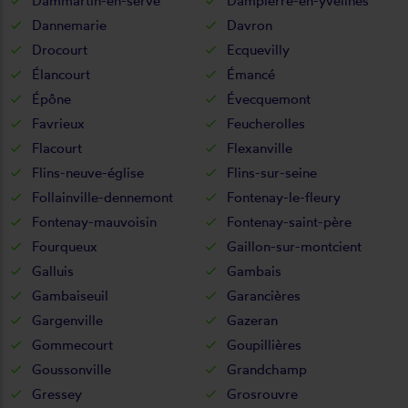
Dammartin-en-serve
Dampierre-en-yvelines
Dannemarie
Davron
Drocourt
Ecquevilly
Élancourt
Émancé
Épône
Évecquemont
Favrieux
Feucherolles
Flacourt
Flexanville
Flins-neuve-église
Flins-sur-seine
Follainville-dennemont
Fontenay-le-fleury
Fontenay-mauvoisin
Fontenay-saint-père
Fourqueux
Gaillon-sur-montcient
Galluis
Gambais
Gambaiseuil
Garancières
Gargenville
Gazeran
Gommecourt
Goupillières
Goussonville
Grandchamp
Gressey
Grosrouvre