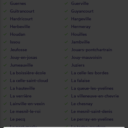
Guernes
Guerville
Guitrancourt
Guyancourt
Hardricourt
Hargeville
Herbeville
Hermeray
Houdan
Houilles
Issou
Jambville
Jeufosse
Jouars-pontchartrain
Jouy-en-josas
Jouy-mauvoisin
Jumeauville
Juziers
La boissière-école
La celle-les-bordes
La celle-saint-cloud
La falaise
La hauteville
La queue-les-yvelines
La verrière
La villeneuve-en-chevrie
Lainville-en-vexin
Le chesnay
Le mesnil-le-roi
Le mesnil-saint-denis
Le pecq
Le perray-en-yvelines
Le port-marly
Le tartre-gaudran