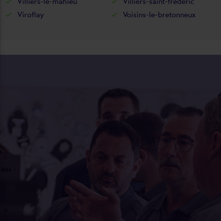
Villiers-le-mahieu
Villiers-saint-frédéric
Viroflay
Voisins-le-bretonneux