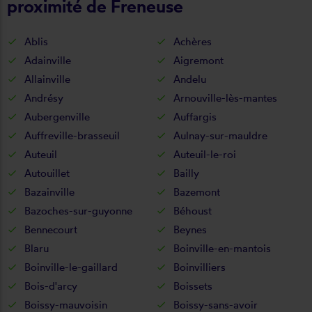
proximité de Freneuse
Ablis
Achères
Adainville
Aigremont
Allainville
Andelu
Andrésy
Arnouville-lès-mantes
Aubergenville
Auffargis
Auffreville-brasseuil
Aulnay-sur-mauldre
Auteuil
Auteuil-le-roi
Autouillet
Bailly
Bazainville
Bazemont
Bazoches-sur-guyonne
Béhoust
Bennecourt
Beynes
Blaru
Boinville-en-mantois
Boinville-le-gaillard
Boinvilliers
Bois-d'arcy
Boissets
Boissy-mauvoisin
Boissy-sans-avoir