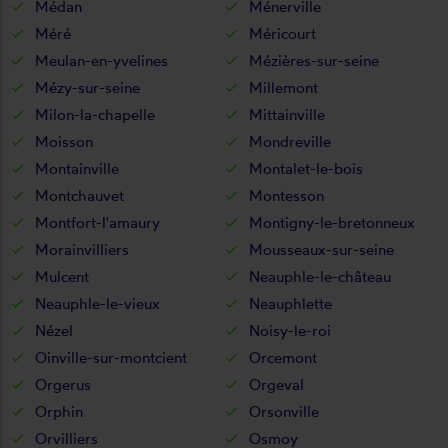
Médan
Ménerville
Méré
Méricourt
Meulan-en-yvelines
Mézières-sur-seine
Mézy-sur-seine
Millemont
Milon-la-chapelle
Mittainville
Moisson
Mondreville
Montainville
Montalet-le-bois
Montchauvet
Montesson
Montfort-l'amaury
Montigny-le-bretonneux
Morainvilliers
Mousseaux-sur-seine
Mulcent
Neauphle-le-château
Neauphle-le-vieux
Neauphlette
Nézel
Noisy-le-roi
Oinville-sur-montcient
Orcemont
Orgerus
Orgeval
Orphin
Orsonville
Orvilliers
Osmoy