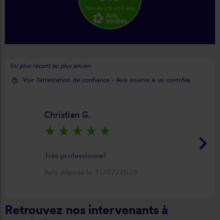
Plus de 210 000 avis
Du plus récent au plus ancien
Voir l'attestation de confiance - Avis soumis à un contrôle
help_outline
Christian G.
star_rate
star_rate
star_rate
star_rate
star_rate
keyboard_arrow_right
Très professionnel
Avis déposé le 31/07/2026
Retrouvez nos intervenants à