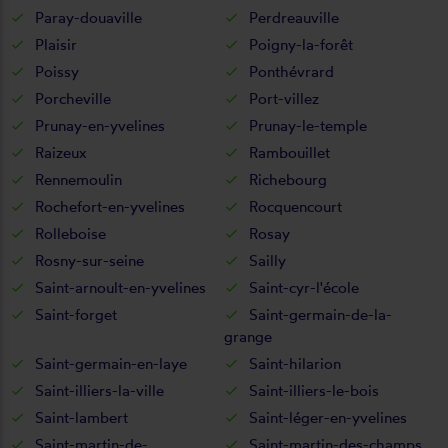
Paray-douaville
Perdreauville
Plaisir
Poigny-la-forêt
Poissy
Ponthévrard
Porcheville
Port-villez
Prunay-en-yvelines
Prunay-le-temple
Raizeux
Rambouillet
Rennemoulin
Richebourg
Rochefort-en-yvelines
Rocquencourt
Rolleboise
Rosay
Rosny-sur-seine
Sailly
Saint-arnoult-en-yvelines
Saint-cyr-l'école
Saint-forget
Saint-germain-de-la-
grange
Saint-germain-en-laye
Saint-hilarion
Saint-illiers-la-ville
Saint-illiers-le-bois
Saint-lambert
Saint-léger-en-yvelines
Saint-martin-de-
Saint-martin-des-champs