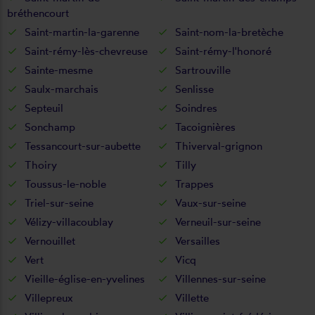
bréthencourt
Saint-martin-la-garenne
Saint-nom-la-bretèche
Saint-rémy-lès-chevreuse
Saint-rémy-l'honoré
Sainte-mesme
Sartrouville
Saulx-marchais
Senlisse
Septeuil
Soindres
Sonchamp
Tacoignières
Tessancourt-sur-aubette
Thiverval-grignon
Thoiry
Tilly
Toussus-le-noble
Trappes
Triel-sur-seine
Vaux-sur-seine
Vélizy-villacoublay
Verneuil-sur-seine
Vernouillet
Versailles
Vert
Vicq
Vieille-église-en-yvelines
Villennes-sur-seine
Villepreux
Villette