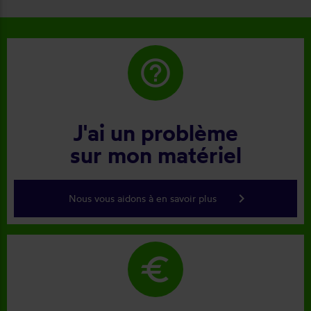
help_outline
J'ai un problème
sur mon matériel
keyboard_arrow_right
Nous vous aidons à en savoir plus
euro