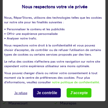
Le tertre-saint-denis
Le tremblay-sur-mauldre
Nous respectons votre vie privée
Le vésinet
Les alluets-le-roi
Nous, Répar'Stores, utilisons des technologies telles que les cookies
Les bréviaires
Les clayes-sous-bois
sur notre site pour les finalités suivantes :
Les essarts-le-roi
Les loges-en-josas
• Personnaliser le contenu et les publicités
Les mesnuls
Les mureaux
• Offrir une expérience personnalisée
Lévis-saint-nom
Limay
• Analyser notre trafic.
Limetz-villez
Lommoye
Nous respectons votre droit à la confidentialité et vous pouvez
choisir d'accepter, de contrôler ou de refuser l'utilisation de certains
Longnes
Longvilliers
types de cookies ou certains services proposés par des tiers.
Louveciennes
L'étang-la-ville
Le refus des cookies n'affectera pas votre navigation sur notre site
Magnanville
Magny-les-hameaux
cependant votre expérience utilisateur sera moins optimale.
Maisons-laffitte
Mantes-la-jolie
Vous pouvez changer d'avis ou retirer votre consentement à tout
Mantes-la-ville
Marcq
moment via le centre de préférences des cookies. Pour plus
d'informations, veuillez consulter
notre politique de confidentialité
.
Mareil-le-guyon
Mareil-marly
Mareil-sur-mauldre
Marly-le-roi
Je contrôle
J'accepte
Je refuse
Maule
Maulette
Maurecourt
Maurepas