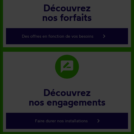
Découvrez
nos forfaits
keyboard_arrow_right
Des offres en fonction de vos besoins
rate_review
Découvrez
nos engagements
keyboard_arrow_right
Faire durer nos installations