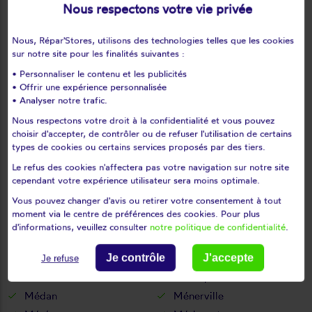
Nous respectons votre vie privée
Le vésinet
Les alluets-le-roi
Les bréviaires
Les clayes-sous-bois
Nous, Répar'Stores, utilisons des technologies telles que les cookies
Les essarts-le-roi
Les loges-en-josas
sur notre site pour les finalités suivantes :
Les mesnuls
Les mureaux
• Personnaliser le contenu et les publicités
• Offrir une expérience personnalisée
Lévis-saint-nom
Limay
• Analyser notre trafic.
Limetz-villez
Lommoye
Nous respectons votre droit à la confidentialité et vous pouvez
Longnes
Longvilliers
choisir d'accepter, de contrôler ou de refuser l'utilisation de certains
Louveciennes
L'étang-la-ville
types de cookies ou certains services proposés par des tiers.
Magnanville
Magny-les-hameaux
Le refus des cookies n'affectera pas votre navigation sur notre site
cependant votre expérience utilisateur sera moins optimale.
Maisons-laffitte
Mantes-la-jolie
Vous pouvez changer d'avis ou retirer votre consentement à tout
Mantes-la-ville
Marcq
moment via le centre de préférences des cookies. Pour plus
Mareil-le-guyon
Mareil-marly
d'informations, veuillez consulter
notre politique de confidentialité
.
Mareil-sur-mauldre
Marly-le-roi
Maule
Maulette
Je contrôle
J'accepte
Je refuse
Maurecourt
Maurepas
Médan
Ménerville