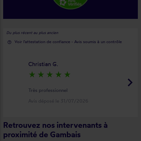
Du plus récent au plus ancien
Voir l'attestation de confiance - Avis soumis à un contrôle
help_outline
Christian G.
star_rate
star_rate
star_rate
star_rate
star_rate
keyboard_arrow_right
Très professionnel
Avis déposé le 31/07/2026
Retrouvez nos intervenants à
proximité de Gambais