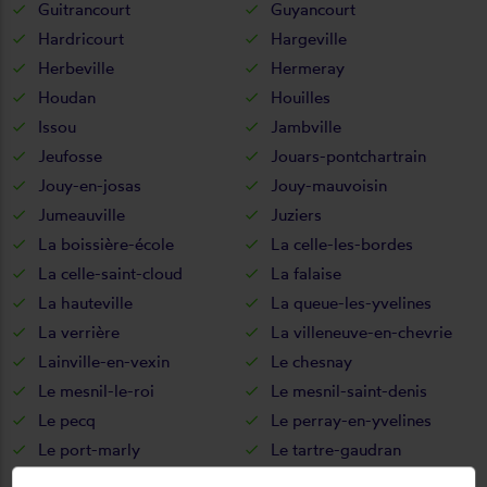
Guitrancourt
Guyancourt
Hardricourt
Hargeville
Herbeville
Hermeray
Houdan
Houilles
Issou
Jambville
Jeufosse
Jouars-pontchartrain
Jouy-en-josas
Jouy-mauvoisin
Jumeauville
Juziers
La boissière-école
La celle-les-bordes
La celle-saint-cloud
La falaise
La hauteville
La queue-les-yvelines
La verrière
La villeneuve-en-chevrie
Lainville-en-vexin
Le chesnay
Le mesnil-le-roi
Le mesnil-saint-denis
Le pecq
Le perray-en-yvelines
Le port-marly
Le tartre-gaudran
Le tertre-saint-denis
Le tremblay-sur-mauldre