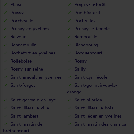
Plaisir
Poigny-la-forêt
Poissy
Ponthévrard
Porcheville
Port-villez
Prunay-en-yvelines
Prunay-le-temple
Raizeux
Rambouillet
Rennemoulin
Richebourg
Rochefort-en-yvelines
Rocquencourt
Rolleboise
Rosay
Rosny-sur-seine
Sailly
Saint-arnoult-en-yvelines
Saint-cyr-l'école
Saint-forget
Saint-germain-de-la-
grange
Saint-germain-en-laye
Saint-hilarion
Saint-illiers-la-ville
Saint-illiers-le-bois
Saint-lambert
Saint-léger-en-yvelines
Saint-martin-de-
Saint-martin-des-champs
bréthencourt