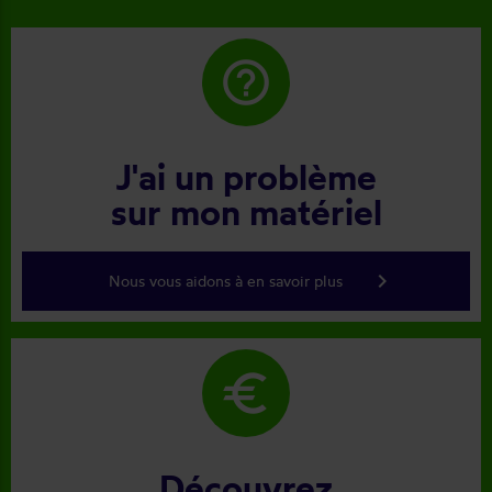
help_outline
J'ai un problème
sur mon matériel
keyboard_arrow_right
Nous vous aidons à en savoir plus
euro
Découvrez