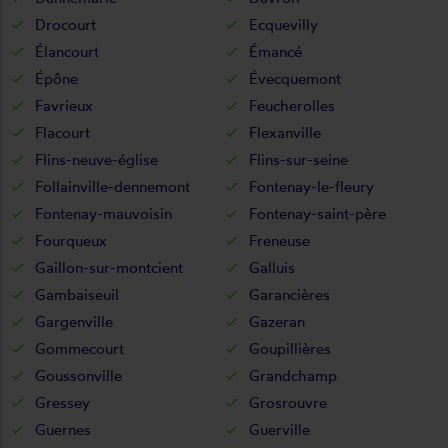
Drocourt
Ecquevilly
Élancourt
Émancé
Épône
Évecquemont
Favrieux
Feucherolles
Flacourt
Flexanville
Flins-neuve-église
Flins-sur-seine
Follainville-dennemont
Fontenay-le-fleury
Fontenay-mauvoisin
Fontenay-saint-père
Fourqueux
Freneuse
Gaillon-sur-montcient
Galluis
Gambaiseuil
Garancières
Gargenville
Gazeran
Gommecourt
Goupillières
Goussonville
Grandchamp
Gressey
Grosrouvre
Guernes
Guerville