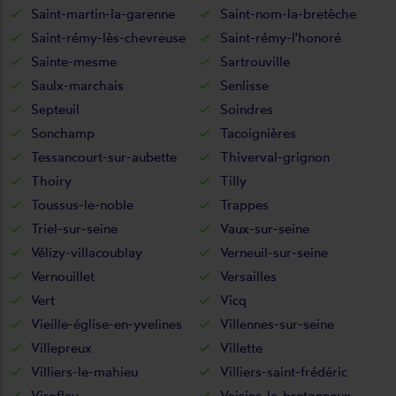
Saint-martin-la-garenne
Saint-nom-la-bretèche
Saint-rémy-lès-chevreuse
Saint-rémy-l'honoré
Sainte-mesme
Sartrouville
Saulx-marchais
Senlisse
Septeuil
Soindres
Sonchamp
Tacoignières
Tessancourt-sur-aubette
Thiverval-grignon
Thoiry
Tilly
Toussus-le-noble
Trappes
Triel-sur-seine
Vaux-sur-seine
Vélizy-villacoublay
Verneuil-sur-seine
Vernouillet
Versailles
Vert
Vicq
Vieille-église-en-yvelines
Villennes-sur-seine
Villepreux
Villette
Villiers-le-mahieu
Villiers-saint-frédéric
Viroflay
Voisins-le-bretonneux