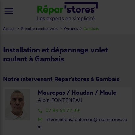
menu
Accueil
Prendre rendez-vous
Yvelines
Gambais
Installation et dépannage volet
roulant à Gambais
Notre intervenant Répar'stores à Gambais
Maurepas / Houdan / Maule
Albin FONTENEAU
07 89 54 72 99
local_phone
interventions.fonteneau@reparstores.co
mail_outline
m