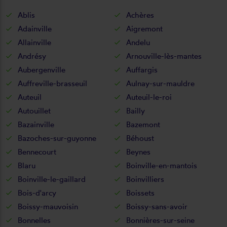
Ablis
Achères
Adainville
Aigremont
Allainville
Andelu
Andrésy
Arnouville-lès-mantes
Aubergenville
Auffargis
Auffreville-brasseuil
Aulnay-sur-mauldre
Auteuil
Auteuil-le-roi
Autouillet
Bailly
Bazainville
Bazemont
Bazoches-sur-guyonne
Béhoust
Bennecourt
Beynes
Blaru
Boinville-en-mantois
Boinville-le-gaillard
Boinvilliers
Bois-d'arcy
Boissets
Boissy-mauvoisin
Boissy-sans-avoir
Bonnelles
Bonnières-sur-seine