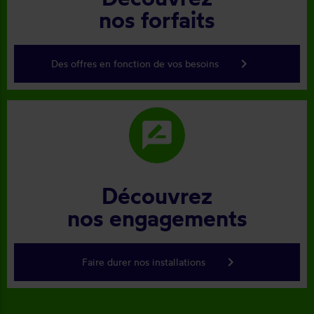
nos forfaits
keyboard_arrow_right
Des offres en fonction de vos besoins
rate_review
Découvrez
nos engagements
keyboard_arrow_right
Faire durer nos installations