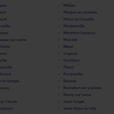
pas
Médan
ourt
Meulan-en-yvelines
mont
Milon-la-chapelle
eville
Montainville
sson
Montfort-l'amaury
eaux-sur-seine
Mulcent
hlette
Nézel
ont
Orgerus
ille
Orvilliers
auville
Plaisir
évrard
Porcheville
y-le-temple
Raizeux
bourg
Rochefort-en-yvelines
Rosny-sur-seine
cyr-l'école
Saint-forget
hilarion
Saint-illiers-la-ville