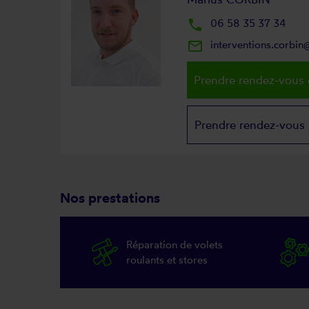
local_phone
06 58 35 37 34
mail_outline
interventions.corbi
Prendre rendez-vous 
Prendre rendez-vous
Nos prestations
Réparation de volets
roulants et stores