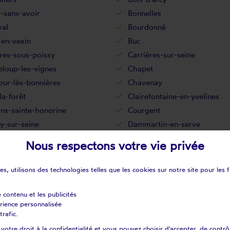
-sans-avoir
Bonnelles
val
Bourdonné
-en-vexin
Buc
res-sous-poissy
Carrières-sur-seine
eloup-les-vignes
Chapet
our-lès-bonnières
Chavenay
la-forêt
Clairefontaine-en-yvelines
ns-sainte-honorine
Courgent
y-sur-seine
Dammartin-en-serve
n
Drocourt
Nous respectons votre vie privée
cé
Épône
rolles
Flacourt
s, utilisons des technologies telles que les cookies sur notre site pour les f
sur-seine
Follainville-dennemont
ay-saint-père
Fourqueux
e contenu et les publicités
érience personnalisée
s
Gambais
trafic.
an
Gommecourt
otre droit à la confidentialité et vous pouvez choisir d'accepter, de contrô