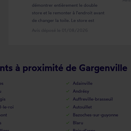
démontrer entièrement le double
store et le remonter à l'endroit avant
de changer la toile. Le store est
maintenant comme neuf, parfaitement
Avis déposé le 01/08/2026
positionné et fonctionnel. Je
recommande vivement cette
entreprise.
ts à proximité de Gargenville
es
Adainville
u
Andrésy
gis
Auffreville-brasseuil
l-le-roi
Autouillet
ont
Bazoches-sur-guyonne
s
Blaru
lliers
Bois-d'arcy