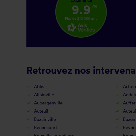
Excellence
9.9
/10
Plus de 210 000 avis
Retrouvez nos intervenan
Ablis
Achèr
Allainville
Andel
Aubergenville
Auffar
Auteuil
Auteui
Bazainville
Bazem
Bennecourt
Beyne
Boinville-le-gaillard
Boinvi