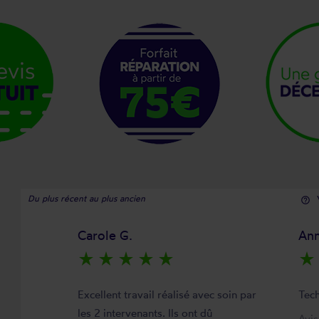
Du plus récent au plus ancien
help_outline
Carole G.
Ann
star_rate
star_rate
star_rate
star_rate
star_rate
star_rate
Excellent travail réalisé avec soin par
Tech
les 2 intervenants. Ils ont dû
Avi