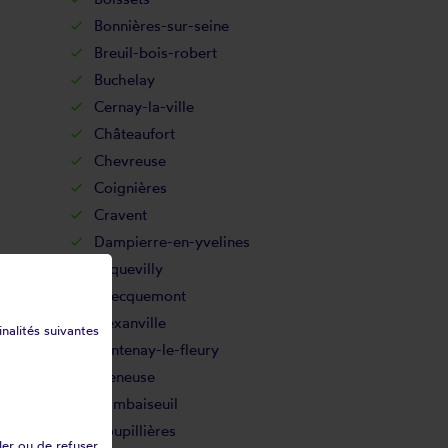
Bonnières-sur-seine
Breuil-bois-robert
Buchelay
Cernay-la-ville
Châteaufort
Chevreuse
Coignières
Cravent
Dampierre-en-yvelines
Ecquevilly
Évecquemont
Flexanville
inalités suivantes
Fontenay-le-fleury
Freneuse
Gambaiseuil
Goupillières
ler ou de refuser