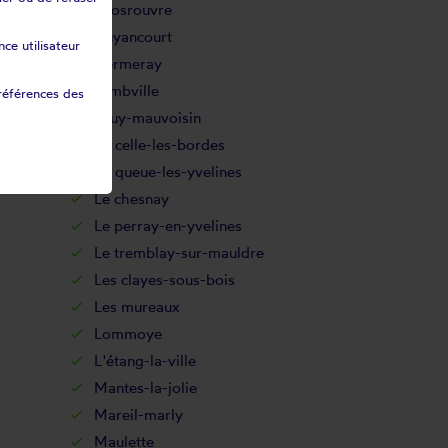
Grosrouvre
Guyancourt
ce utilisateur
Hermeray
Jambville
références des
Jouy-mauvoisin
La celle-les-bordes
La queue-les-yvelines
Le chesnay
Le perray-en-yvelines
Le tremblay-sur-mauldre
Les clayes-sous-bois
Les mureaux
Lommoye
L'étang-la-ville
Mantes-la-jolie
Mareil-marly
Maulette