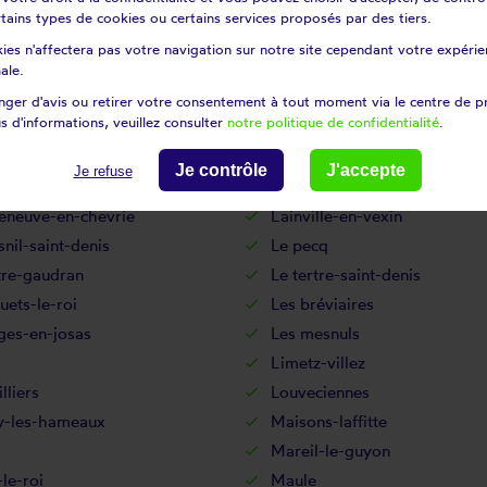
dchamp
Gressey
certains types de cookies ou certains services proposés par des tiers.
lle
Guitrancourt
ies n'affectera pas votre navigation sur notre site cependant votre expérien
ille
Herbeville
ale.
es
Issou
ger d'avis ou retirer votre consentement à tout moment via le centre de p
s d'informations, veuillez consulter
notre politique de confidentialité
.
-pontchartrain
Jouy-en-josas
s
La boissière-école
Je contrôle
J'accepte
Je refuse
aise
La hauteville
leneuve-en-chevrie
Lainville-en-vexin
nil-saint-denis
Le pecq
tre-gaudran
Le tertre-saint-denis
luets-le-roi
Les bréviaires
ges-en-josas
Les mesnuls
Limetz-villez
lliers
Louveciennes
-les-hameaux
Maisons-laffitte
q
Mareil-le-guyon
le-roi
Maule