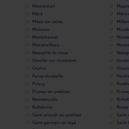
Maurecourt
Maure
Méré
Méric
Mézy-sur-seine
Mille
Moisson
Mondr
Montchauvet
Monte
Morainvilliers
Mouss
Neauphle-le-vieux
Neaup
Oinville-sur-montcient
Orcem
Orphin
Orsonv
Paray-douaville
Perdre
Poissy
Ponth
Prunay-en-yvelines
Pruna
Rennemoulin
Riche
Rolleboise
Rosay
Saint-arnoult-en-yvelines
Saint-
Saint-germain-en-laye
Saint-