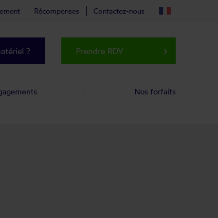
tement
Récompenses
Contactez-nous
tériel ?
Prendre RDV
keyboard_arrow_right
gagements
Nos forfaits