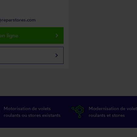
n@reparstores.com
keyboard_arrow_right
en ligne
keyboard_arrow_right
Motorisation de volets
Modernisation de volet
roulants ou stores existants
roulants et stores