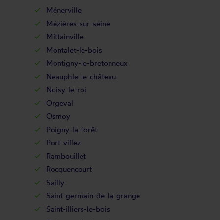
Ménerville
Mézières-sur-seine
Mittainville
Montalet-le-bois
Montigny-le-bretonneux
Neauphle-le-château
Noisy-le-roi
Orgeval
Osmoy
Poigny-la-forêt
Port-villez
Rambouillet
Rocquencourt
Sailly
Saint-germain-de-la-grange
Saint-illiers-le-bois