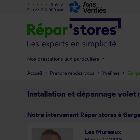
9.9/10
star_rate
star_rate
star_rate
star_rate
star_rate
Plus de 210 000 avis
Nos prestations aux particuliers
Accueil
Prendre rendez-vous
Yvelines
Garge
Installation et dépannage volet 
Notre intervenant Répar'stores à Garge
Les Mureaux
Marius CORBIN