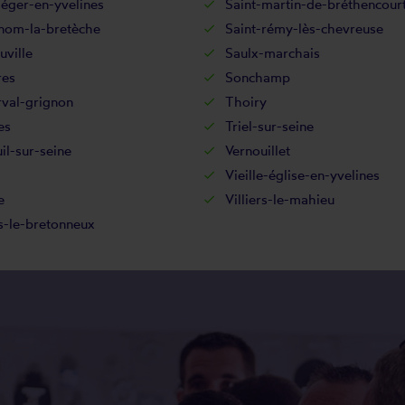
léger-en-yvelines
Saint-martin-de-bréthencour
-nom-la-bretèche
Saint-rémy-lès-chevreuse
uville
Saulx-marchais
res
Sonchamp
rval-grignon
Thoiry
es
Triel-sur-seine
il-sur-seine
Vernouillet
Vieille-église-en-yvelines
e
Villiers-le-mahieu
s-le-bretonneux