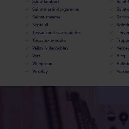
Saint-lambert
Saint-
Saint-martin-la-garenne
Saint
Sainte-mesme
Sartro
Septeuil
Soind
Tessancourt-sur-aubette
Thive
Toussus-le-noble
Trapp
Vélizy-villacoublay
Verneu
Vert
Vicq
Villepreux
Villett
Viroflay
Voisin