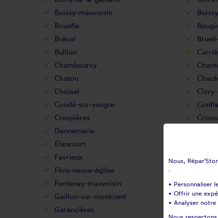
Boissy-mauvoisin
Boissy
Bouafle
Bougi
Bréval
Brueil
Bullion
Carriè
Chambourcy
Chant
Chatou
Chauf
Choisel
Civry-
Condé-sur-vesgre
Confla
Crespières
Croiss
Dannemarie
Davro
Élancourt
Éman
Favrieux
Feuche
Nous, Répar'Store
Flins-neuve-église
Flins-
:
Fontenay-mauvoisin
Fonten
• Personnaliser l
• Offrir une exp
Gaillon-sur-montcient
Gallui
• Analyser notre 
Garancières
Gazer
Nous respectons v