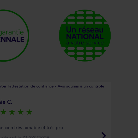
Voir l'attestation de confiance - Avis soumis à un contrôle
ie C.
star_rate
star_rate
star_rate
star_rate
nicien très aimable et très pro
keyboard_arrow_right
s déposé le 31/07/2026