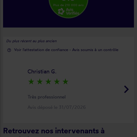
Plus de 210 000 avis
Du plus récent au plus ancien
Voir l'attestation de confiance - Avis soumis à un contrôle
help_outline
Christian G.
star_rate
star_rate
star_rate
star_rate
star_rate
keyboard_arrow_right
Très professionnel
Avis déposé le 31/07/2026
Retrouvez nos intervenants à