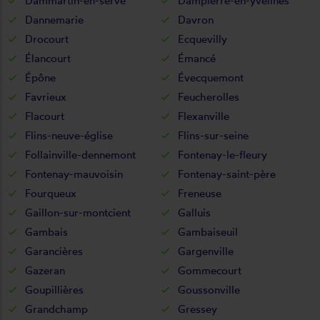
Dammartin-en-serve
Dampierre-en-yvelines
Dannemarie
Davron
Drocourt
Ecquevilly
Élancourt
Émancé
Épône
Évecquemont
Favrieux
Feucherolles
Flacourt
Flexanville
Flins-neuve-église
Flins-sur-seine
Follainville-dennemont
Fontenay-le-fleury
Fontenay-mauvoisin
Fontenay-saint-père
Fourqueux
Freneuse
Gaillon-sur-montcient
Galluis
Gambais
Gambaiseuil
Garancières
Gargenville
Gazeran
Gommecourt
Goupillières
Goussonville
Grandchamp
Gressey