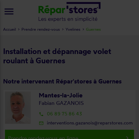
menu
Accueil
Prendre rendez-vous
Yvelines
Guernes
Installation et dépannage volet
roulant à Guernes
Notre intervenant Répar'stores à Guernes
Mantes-la-Jolie
Fabian GAZANOIS
06 89 75 86 43
local_phone
interventions.gazanois@reparstores.com
mail_outline
keyboard_arrow_right
Prendre rendez-vous en ligne