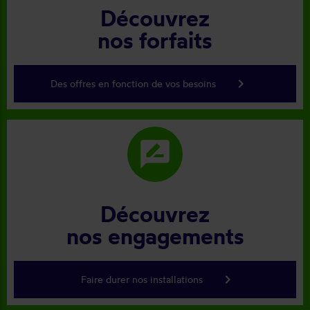
Découvrez
nos forfaits
keyboard_arrow_right
Des offres en fonction de vos besoins
rate_review
Découvrez
nos engagements
keyboard_arrow_right
Faire durer nos installations