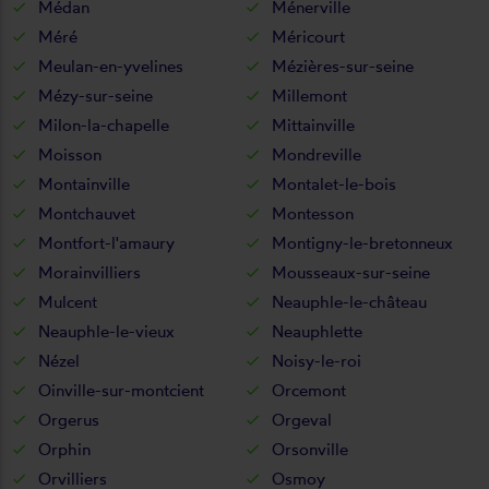
Médan
Ménerville
Méré
Méricourt
Meulan-en-yvelines
Mézières-sur-seine
Mézy-sur-seine
Millemont
Milon-la-chapelle
Mittainville
Moisson
Mondreville
Montainville
Montalet-le-bois
Montchauvet
Montesson
Montfort-l'amaury
Montigny-le-bretonneux
Morainvilliers
Mousseaux-sur-seine
Mulcent
Neauphle-le-château
Neauphle-le-vieux
Neauphlette
Nézel
Noisy-le-roi
Oinville-sur-montcient
Orcemont
Orgerus
Orgeval
Orphin
Orsonville
Orvilliers
Osmoy