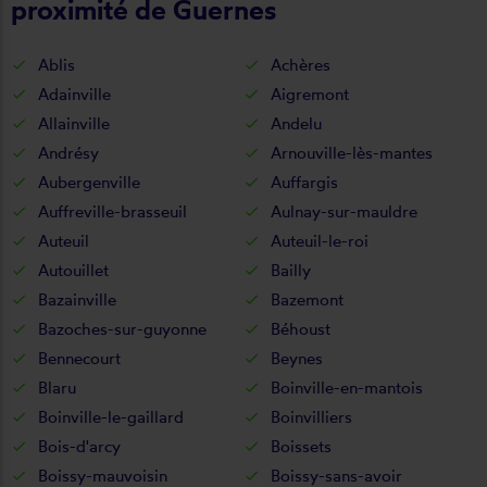
proximité de Guernes
Ablis
Achères
Adainville
Aigremont
Allainville
Andelu
Andrésy
Arnouville-lès-mantes
Aubergenville
Auffargis
Auffreville-brasseuil
Aulnay-sur-mauldre
Auteuil
Auteuil-le-roi
Autouillet
Bailly
Bazainville
Bazemont
Bazoches-sur-guyonne
Béhoust
Bennecourt
Beynes
Blaru
Boinville-en-mantois
Boinville-le-gaillard
Boinvilliers
Bois-d'arcy
Boissets
Boissy-mauvoisin
Boissy-sans-avoir