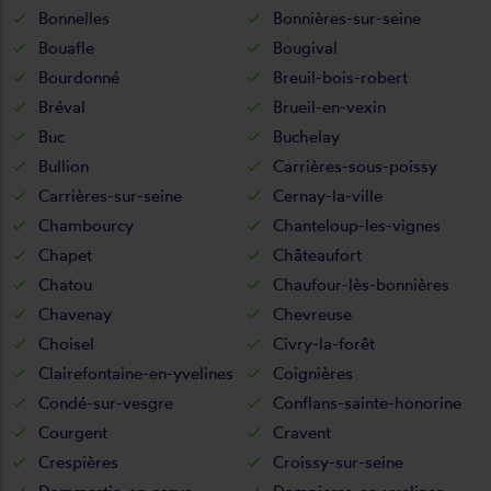
Bonnelles
Bonnières-sur-seine
Bouafle
Bougival
Bourdonné
Breuil-bois-robert
Bréval
Brueil-en-vexin
Buc
Buchelay
Bullion
Carrières-sous-poissy
Carrières-sur-seine
Cernay-la-ville
Chambourcy
Chanteloup-les-vignes
Chapet
Châteaufort
Chatou
Chaufour-lès-bonnières
Chavenay
Chevreuse
Choisel
Civry-la-forêt
Clairefontaine-en-yvelines
Coignières
Condé-sur-vesgre
Conflans-sainte-honorine
Courgent
Cravent
Crespières
Croissy-sur-seine