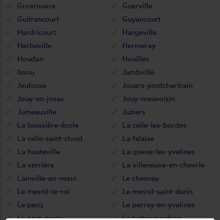
Grosrouvre
Guerville
Guitrancourt
Guyancourt
Hardricourt
Hargeville
Herbeville
Hermeray
Houdan
Houilles
Issou
Jambville
Jeufosse
Jouars-pontchartrain
Jouy-en-josas
Jouy-mauvoisin
Jumeauville
Juziers
La boissière-école
La celle-les-bordes
La celle-saint-cloud
La falaise
La hauteville
La queue-les-yvelines
La verrière
La villeneuve-en-chevrie
Lainville-en-vexin
Le chesnay
Le mesnil-le-roi
Le mesnil-saint-denis
Le pecq
Le perray-en-yvelines
Le port-marly
Le tartre-gaudran