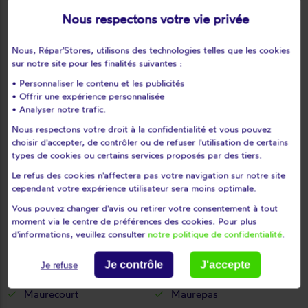
Le tertre-saint-denis
Le tremblay-sur-mauldre
Nous respectons votre vie privée
Le vésinet
Les alluets-le-roi
Nous, Répar'Stores, utilisons des technologies telles que les cookies
Les bréviaires
Les clayes-sous-bois
sur notre site pour les finalités suivantes :
Les essarts-le-roi
Les loges-en-josas
• Personnaliser le contenu et les publicités
Les mesnuls
Les mureaux
• Offrir une expérience personnalisée
Lévis-saint-nom
Limay
• Analyser notre trafic.
Limetz-villez
Lommoye
Nous respectons votre droit à la confidentialité et vous pouvez
choisir d'accepter, de contrôler ou de refuser l'utilisation de certains
Longnes
Longvilliers
types de cookies ou certains services proposés par des tiers.
Louveciennes
L'étang-la-ville
Le refus des cookies n'affectera pas votre navigation sur notre site
Magnanville
Magny-les-hameaux
cependant votre expérience utilisateur sera moins optimale.
Maisons-laffitte
Mantes-la-jolie
Vous pouvez changer d'avis ou retirer votre consentement à tout
Mantes-la-ville
Marcq
moment via le centre de préférences des cookies. Pour plus
d'informations, veuillez consulter
notre politique de confidentialité
.
Mareil-le-guyon
Mareil-marly
Mareil-sur-mauldre
Marly-le-roi
Je contrôle
J'accepte
Je refuse
Maule
Maulette
Maurecourt
Maurepas