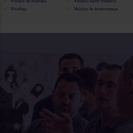
Villiers-le-mahieu
Villiers-saint-frédéric
Viroflay
Voisins-le-bretonneux