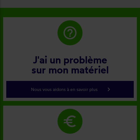
help_outline
J'ai un problème
sur mon matériel
keyboard_arrow_right
Nous vous aidons à en savoir plus
euro