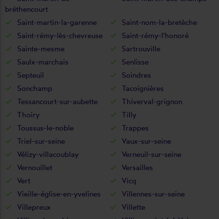
bréthencourt
Saint-martin-la-garenne
Saint-nom-la-bretèche
Saint-rémy-lès-chevreuse
Saint-rémy-l'honoré
Sainte-mesme
Sartrouville
Saulx-marchais
Senlisse
Septeuil
Soindres
Sonchamp
Tacoignières
Tessancourt-sur-aubette
Thiverval-grignon
Thoiry
Tilly
Toussus-le-noble
Trappes
Triel-sur-seine
Vaux-sur-seine
Vélizy-villacoublay
Verneuil-sur-seine
Vernouillet
Versailles
Vert
Vicq
Vieille-église-en-yvelines
Villennes-sur-seine
Villepreux
Villette