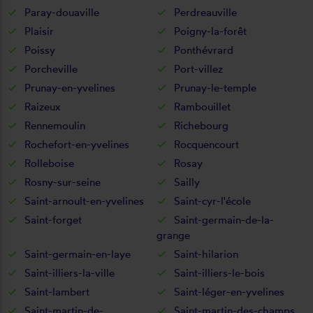
Paray-douaville
Perdreauville
Plaisir
Poigny-la-forêt
Poissy
Ponthévrard
Porcheville
Port-villez
Prunay-en-yvelines
Prunay-le-temple
Raizeux
Rambouillet
Rennemoulin
Richebourg
Rochefort-en-yvelines
Rocquencourt
Rolleboise
Rosay
Rosny-sur-seine
Sailly
Saint-arnoult-en-yvelines
Saint-cyr-l'école
Saint-forget
Saint-germain-de-la-
grange
Saint-germain-en-laye
Saint-hilarion
Saint-illiers-la-ville
Saint-illiers-le-bois
Saint-lambert
Saint-léger-en-yvelines
Saint-martin-de-
Saint-martin-des-champs