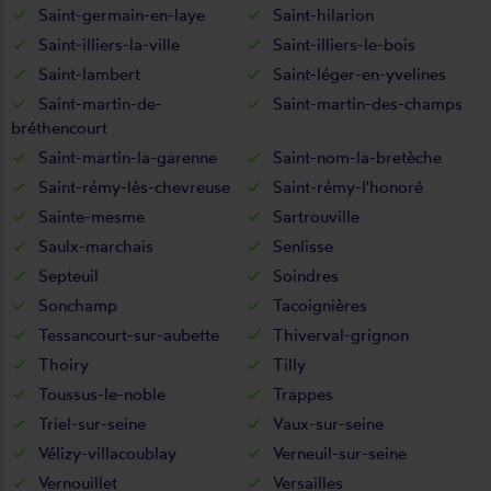
Saint-germain-en-laye
Saint-hilarion
Saint-illiers-la-ville
Saint-illiers-le-bois
Saint-lambert
Saint-léger-en-yvelines
Saint-martin-de-
Saint-martin-des-champs
bréthencourt
Saint-martin-la-garenne
Saint-nom-la-bretèche
Saint-rémy-lès-chevreuse
Saint-rémy-l'honoré
Sainte-mesme
Sartrouville
Saulx-marchais
Senlisse
Septeuil
Soindres
Sonchamp
Tacoignières
Tessancourt-sur-aubette
Thiverval-grignon
Thoiry
Tilly
Toussus-le-noble
Trappes
Triel-sur-seine
Vaux-sur-seine
Vélizy-villacoublay
Verneuil-sur-seine
Vernouillet
Versailles