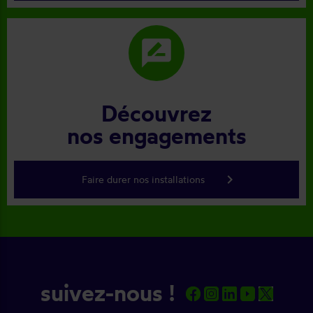
rate_review
Découvrez
nos engagements
keyboard_arrow_right
Faire durer nos installations
suivez-nous !