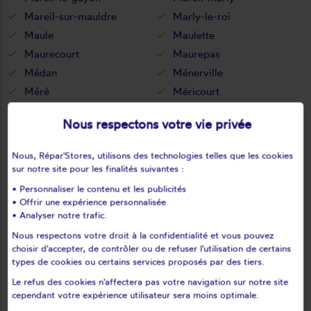
Mareil-sur-mauldre
Marly-le-roi
Maule
Maulette
Maurecourt
Maurepas
Médan
Ménerville
Méré
Méricourt
Meulan-en-yvelines
Mézières-sur-seine
Nous respectons votre vie privée
Mézy-sur-seine
Millemont
Milon-la-chapelle
Mittainville
Nous, Répar'Stores, utilisons des technologies telles que les cookies
Moisson
Mondreville
sur notre site pour les finalités suivantes :
Montainville
Montalet-le-bois
• Personnaliser le contenu et les publicités
• Offrir une expérience personnalisée
Montchauvet
Montesson
• Analyser notre trafic.
Montfort-l'amaury
Montigny-le-bretonneux
Nous respectons votre droit à la confidentialité et vous pouvez
Morainvilliers
Mousseaux-sur-seine
choisir d'accepter, de contrôler ou de refuser l'utilisation de certains
Mulcent
Neauphle-le-château
types de cookies ou certains services proposés par des tiers.
Neauphle-le-vieux
Neauphlette
Le refus des cookies n'affectera pas votre navigation sur notre site
cependant votre expérience utilisateur sera moins optimale.
Nézel
Noisy-le-roi