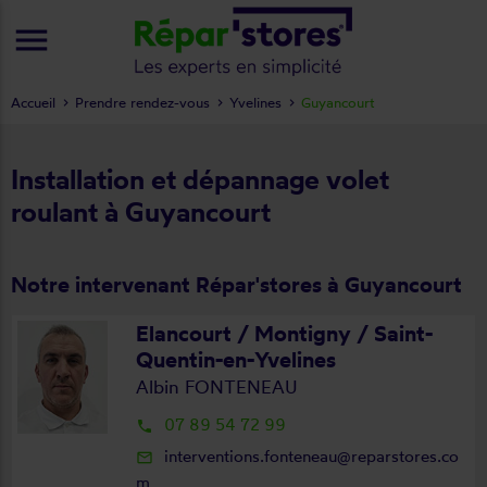
menu
Accueil
Prendre rendez-vous
Yvelines
Guyancourt
Installation et dépannage volet
roulant à Guyancourt
Notre intervenant Répar'stores à Guyancourt
Elancourt / Montigny / Saint-
Quentin-en-Yvelines
Albin FONTENEAU
07 89 54 72 99
local_phone
interventions.fonteneau@reparstores.co
mail_outline
m