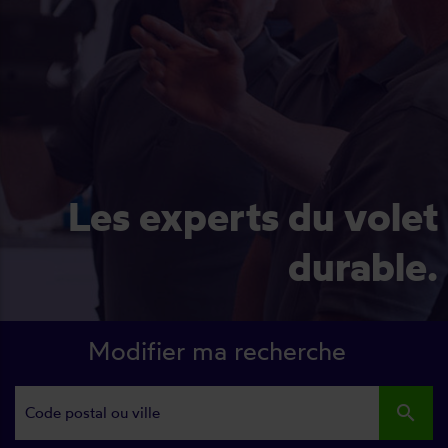
Les experts du volet
durable.
Modifier ma recherche
search