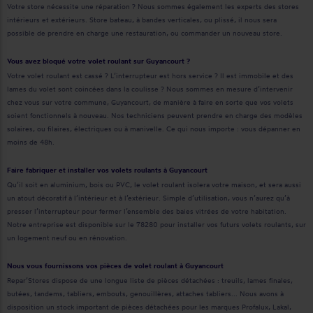
Votre store nécessite une réparation ? Nous sommes également les experts des stores
intérieurs et extérieurs. Store bateau, à bandes verticales, ou plissé, il nous sera
possible de prendre en charge une restauration, ou commander un nouveau store.
Vous avez bloqué votre volet roulant sur Guyancourt ?
Votre volet roulant est cassé ? L’interrupteur est hors service ? Il est immobile et des
lames du volet sont coincées dans la coulisse ? Nous sommes en mesure d’intervenir
chez vous sur votre commune, Guyancourt, de manière à faire en sorte que vos volets
soient fonctionnels à nouveau. Nos techniciens peuvent prendre en charge des modèles
solaires, ou filaires, électriques ou à manivelle. Ce qui nous importe : vous dépanner en
moins de 48h.
Faire fabriquer et installer vos volets roulants à Guyancourt
Qu’il soit en aluminium, bois ou PVC, le volet roulant isolera votre maison, et sera aussi
un atout décoratif à l’intérieur et à l’extérieur. Simple d’utilisation, vous n’aurez qu’à
presser l’interrupteur pour fermer l’ensemble des baies vitrées de votre habitation.
Notre entreprise est disponible sur le 78280 pour installer vos futurs volets roulants, sur
un logement neuf ou en rénovation.
Nous vous fournissons vos pièces de volet roulant à Guyancourt
Repar’Stores dispose de une longue liste de pièces détachées : treuils, lames finales,
butées, tandems, tabliers, embouts, genouillères, attaches tabliers... Nous avons à
disposition un stock important de pièces détachées pour les marques Profalux, Lakal,