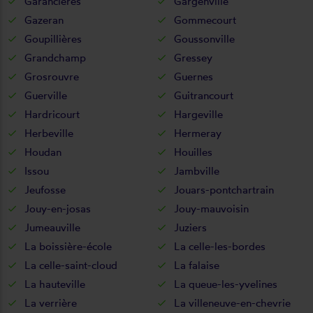
Garancières
Gargenville
Gazeran
Gommecourt
Goupillières
Goussonville
Grandchamp
Gressey
Grosrouvre
Guernes
Guerville
Guitrancourt
Hardricourt
Hargeville
Herbeville
Hermeray
Houdan
Houilles
Issou
Jambville
Jeufosse
Jouars-pontchartrain
Jouy-en-josas
Jouy-mauvoisin
Jumeauville
Juziers
La boissière-école
La celle-les-bordes
La celle-saint-cloud
La falaise
La hauteville
La queue-les-yvelines
La verrière
La villeneuve-en-chevrie