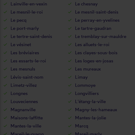
Lainville-en-vexin
Le chesnay
Le mesnil-le-roi
Le mesnil-saint-denis
Le pecq
Le perray-en-yvelines
Le port-marly
Le tartre-gaudran
Le tertre-saint-denis
Le tremblay-sur-mauldre
Le vésinet
Les alluets-le-roi
Les bréviaires
Les clayes-sous-bois
Les essarts-le-roi
Les loges-en-josas
Les mesnuls
Les mureaux
Lévis-saint-nom
Limay
Limetz-villez
Lommoye
Longnes
Longvilliers
Louveciennes
L'étang-la-ville
Magnanville
Magny-les-hameaux
Maisons-laffitte
Mantes-la-jolie
Mantes-la-ville
Marcq
Mareil-le-guyon
Mareil-marly