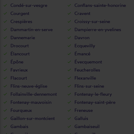
Condé-sur-vesgre
Conflans-sainte-honorine
Courgent
Cravent
Crespières
Croissy-sur-seine
Dammartin-en-serve
Dampierre-en-yvelines
Dannemarie
Davron
Drocourt
Ecquevilly
Élancourt
Émancé
Épône
Évecquemont
Favrieux
Feucherolles
Flacourt
Flexanville
Flins-neuve-église
Flins-sur-seine
Follainville-dennemont
Fontenay-le-fleury
Fontenay-mauvoisin
Fontenay-saint-père
Fourqueux
Freneuse
Gaillon-sur-montcient
Galluis
Gambais
Gambaiseuil