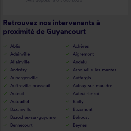
Avis déposé le 01/08/2026
fonctionnel. Je recommande vivement
cette entreprise.
Retrouvez nos intervenants à
proximité de Guyancourt
Ablis
Achères
Adainville
Aigremont
Allainville
Andelu
Andrésy
Arnouville-lès-mantes
Aubergenville
Auffargis
Auffreville-brasseuil
Aulnay-sur-mauldre
Auteuil
Auteuil-le-roi
Autouillet
Bailly
Bazainville
Bazemont
Bazoches-sur-guyonne
Béhoust
Bennecourt
Beynes