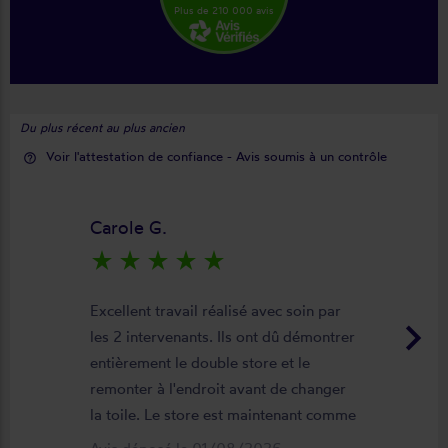
Plus de 210 000 avis
Du plus récent au plus ancien
Voir l'attestation de confiance - Avis soumis à un contrôle
help_outline
Carole G.
star_rate
star_rate
star_rate
star_rate
star_rate
Excellent travail réalisé avec soin par
keyboard_arrow_right
les 2 intervenants. Ils ont dû démontrer
entièrement le double store et le
remonter à l'endroit avant de changer
la toile. Le store est maintenant comme
neuf, parfaitement positionné et