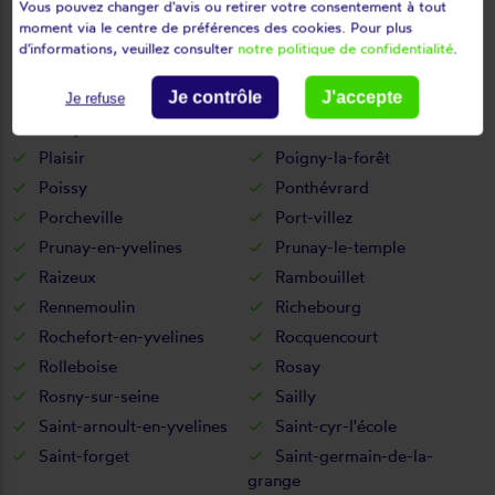
Vous pouvez changer d'avis ou retirer votre consentement à tout
Oinville-sur-montcient
Orcemont
moment via le centre de préférences des cookies. Pour plus
Orgerus
Orgeval
d'informations, veuillez consulter
notre politique de confidentialité
.
Orphin
Orsonville
Orvilliers
Osmoy
Je contrôle
J'accepte
Je refuse
Paray-douaville
Perdreauville
Plaisir
Poigny-la-forêt
Poissy
Ponthévrard
Porcheville
Port-villez
Prunay-en-yvelines
Prunay-le-temple
Raizeux
Rambouillet
Rennemoulin
Richebourg
Rochefort-en-yvelines
Rocquencourt
Rolleboise
Rosay
Rosny-sur-seine
Sailly
Saint-arnoult-en-yvelines
Saint-cyr-l'école
Saint-forget
Saint-germain-de-la-
grange