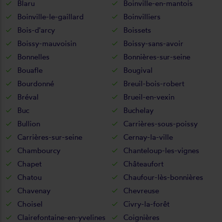
Blaru
Boinville-en-mantois
Boinville-le-gaillard
Boinvilliers
Bois-d'arcy
Boissets
Boissy-mauvoisin
Boissy-sans-avoir
Bonnelles
Bonnières-sur-seine
Bouafle
Bougival
Bourdonné
Breuil-bois-robert
Bréval
Brueil-en-vexin
Buc
Buchelay
Bullion
Carrières-sous-poissy
Carrières-sur-seine
Cernay-la-ville
Chambourcy
Chanteloup-les-vignes
Chapet
Châteaufort
Chatou
Chaufour-lès-bonnières
Chavenay
Chevreuse
Choisel
Civry-la-forêt
Clairefontaine-en-yvelines
Coignières