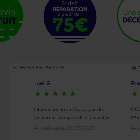
Du plus récent au plus ancien
help_outline
Joel G.
Fra
star_rate
star_rate
star_rate
star_rate
star_rate
star_rate
Intervention très efficace, par des
EXC
techniciens compétents et aimables
PAR
Avis déposé le 29/07/2026
Avi