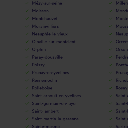
Mézy-sur-seine
Mille
Moisson
Mondr
Montchauvet
Monte
Morainvilliers
Mouss
Neauphle-le-vieux
Neaup
Oinville-sur-montcient
Orcem
Orphin
Orsonv
Paray-douaville
Perdre
Poissy
Ponth
Prunay-en-yvelines
Pruna
Rennemoulin
Riche
Rolleboise
Rosay
Saint-arnoult-en-yvelines
Saint-
Saint-germain-en-laye
Saint-
Saint-lambert
Saint-
Saint-martin-la-garenne
Saint
Sainte-mesme
Sartro