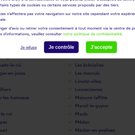
certains types de cookies ou certains services proposés par des tiers.
an
Houilles
ies n'affectera pas votre navigation sur notre site cependant votre expérien
sse
Jouars-pontchartrain
ale.
uville
Juziers
ger d'avis ou retirer votre consentement à tout moment via le centre de p
le-saint-cloud
La falaise
s d'informations, veuillez consulter
notre politique de confidentialité
.
leneuve-en-chevrie
Lainville-en-vexin
Je contrôle
J'accepte
Je refuse
nil-saint-denis
Le pecq
tre-gaudran
Le tertre-saint-denis
luets-le-roi
Les bréviaires
ges-en-josas
Les mesnuls
Limetz-villez
lliers
Louveciennes
-les-hameaux
Maisons-laffitte
q
Mareil-le-guyon
le-roi
Maule
pas
Médan
ourt
Meulan-en-yvelines