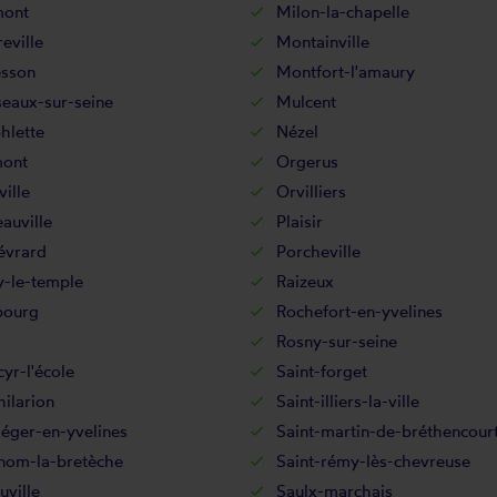
mont
Milon-la-chapelle
eville
Montainville
sson
Montfort-l'amaury
eaux-sur-seine
Mulcent
hlette
Nézel
ont
Orgerus
ille
Orvilliers
auville
Plaisir
évrard
Porcheville
y-le-temple
Raizeux
bourg
Rochefort-en-yvelines
Rosny-sur-seine
cyr-l'école
Saint-forget
hilarion
Saint-illiers-la-ville
léger-en-yvelines
Saint-martin-de-bréthencour
-nom-la-bretèche
Saint-rémy-lès-chevreuse
uville
Saulx-marchais