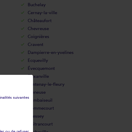
Buchelay
Cernay-la-ville
Châteaufort
Chevreuse
Coignières
Cravent
Dampierre-en-yvelines
Ecquevilly
Évecquemont
Flexanville
Fontenay-le-fleury
Freneuse
inalités suivantes
Gambaiseuil
Gommecourt
Gressey
Guitrancourt
ler ou de refuser
Herbeville