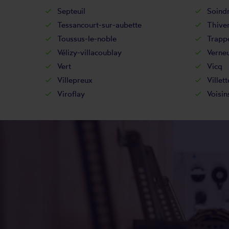
Septeuil
Soind
Tessancourt-sur-aubette
Thive
Toussus-le-noble
Trapp
Vélizy-villacoublay
Verneu
Vert
Vicq
Villepreux
Villett
Viroflay
Voisin