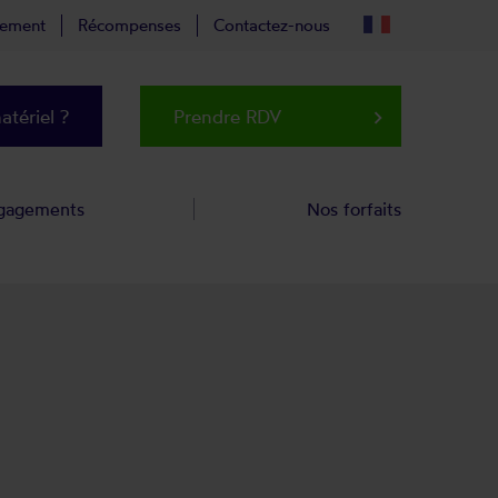
tement
Récompenses
Contactez-nous
tériel ?
Prendre RDV
keyboard_arrow_right
gagements
Nos forfaits