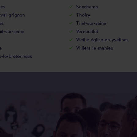
res
Sonchamp
rval-grignon
Thoiry
es
Triel-sur-seine
il-sur-seine
Vernouillet
Vieille-église-en-yvelines
e
Villiers-le-mahieu
s-le-bretonneux