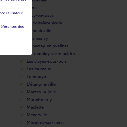
Issou
ce utilisateur
Jouy-en-josas
La boissière-école
références des
La hauteville
Le chesnay
Le perray-en-yvelines
Le tremblay-sur-mauldre
Les clayes-sous-bois
Les mureaux
Lommoye
L'étang-la-ville
Mantes-la-jolie
Mareil-marly
Maulette
Ménerville
Mézières-sur-seine