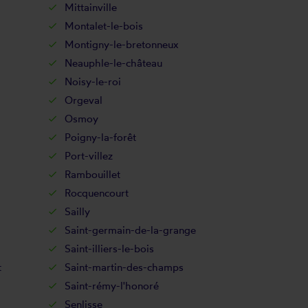
Mittainville
Montalet-le-bois
Montigny-le-bretonneux
Neauphle-le-château
Noisy-le-roi
Orgeval
Osmoy
Poigny-la-forêt
Port-villez
Rambouillet
Rocquencourt
Sailly
Saint-germain-de-la-grange
Saint-illiers-le-bois
t
Saint-martin-des-champs
Saint-rémy-l'honoré
Senlisse