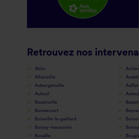
Retrouvez nos intervenan
Ablis
Achèr
Allainville
Andel
Aubergenville
Auffar
Auteuil
Auteui
Bazainville
Bazem
Bennecourt
Beyne
Boinville-le-gaillard
Boinvi
Boissy-mauvoisin
Boissy
Bouafle
Bougi