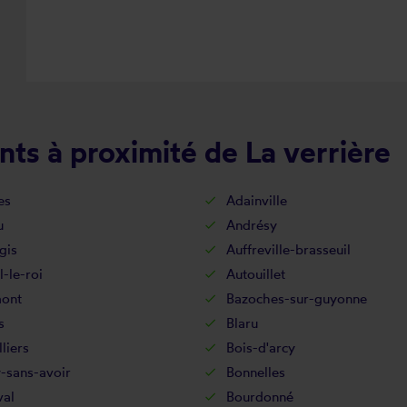
ts à proximité de La verrière
es
Adainville
u
Andrésy
gis
Auffreville-brasseuil
l-le-roi
Autouillet
ont
Bazoches-sur-guyonne
s
Blaru
lliers
Bois-d'arcy
-sans-avoir
Bonnelles
val
Bourdonné