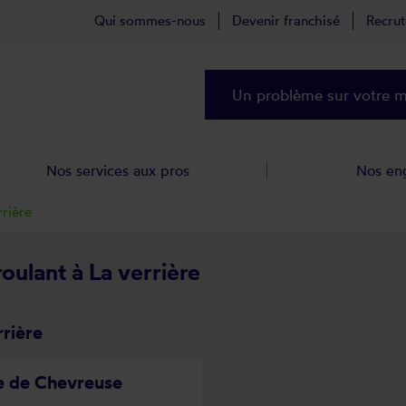
Qui sommes-nous
Devenir franchisé
Recru
Un problème sur votre ma
Nos services aux pros
Nos en
rrière
roulant à La verrière
rrière
ée de Chevreuse