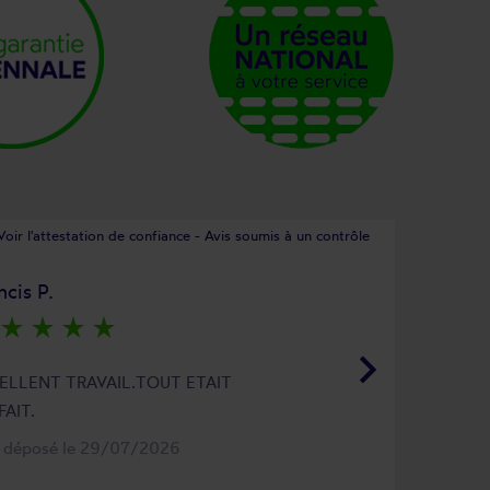
Voir l'attestation de confiance - Avis soumis à un contrôle
ncis P.
star_rate
star_rate
star_rate
star_rate
keyboard_arrow_right
ELLENT TRAVAIL.TOUT ETAIT
FAIT.
s déposé le 29/07/2026