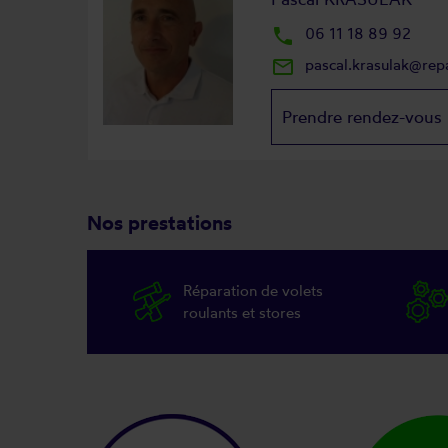
local_phone
06 11 18 89 92
mail_outline
pascal.krasulak@rep
Prendre rendez-vous
Nos prestations
Réparation de volets
roulants et stores