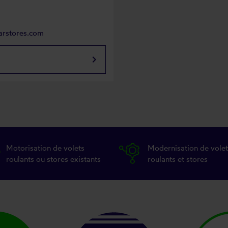
arstores.com
keyboard_arrow_right
Motorisation de volets
Modernisation de volet
roulants ou stores existants
roulants et stores