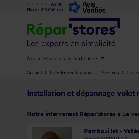
9.9/10
star_rate
star_rate
star_rate
star_rate
star_rate
Plus de 210 000 avis
Nos prestations aux particuliers
Accueil
Prendre rendez-vous
Yvelines
La ve
Installation et dépannage volet 
Notre intervenant Répar'stores à La ve
Rambouillet - Vall
Pascal KRASULAK