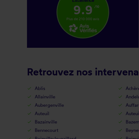
Excellence
9.9
/10
Plus de 210 000 avis
Retrouvez nos intervenan
Ablis
Achèr
Allainville
Andel
Aubergenville
Auffar
Auteuil
Auteui
Bazainville
Bazem
Bennecourt
Beyne
Boinville-le-gaillard
Boinvi