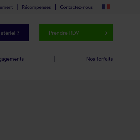
tement
Récompenses
Contactez-nous
tériel ?
Prendre RDV
keyboard_arrow_right
gagements
Nos forfaits