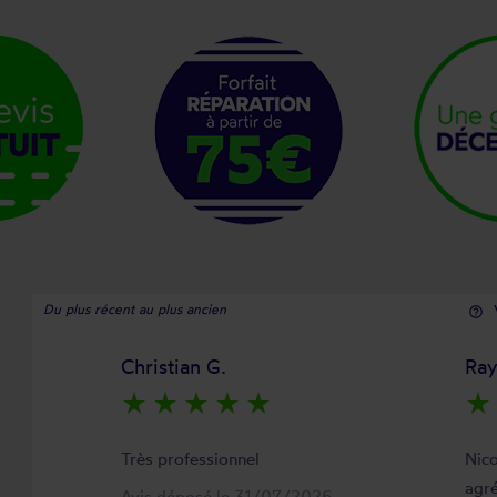
Du plus récent au plus ancien
help_outline
Christian G.
Ra
star_rate
star_rate
star_rate
star_rate
star_rate
star_rate
Très professionnel
Nico
agré
Avis déposé le 31/07/2026