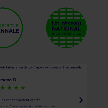
Voir l'attestation de confiance - Avis soumis à un contrôle
ymond D.
star_rate
star_rate
star_rate
star_rate
keyboard_arrow_right
las est compétent et très
able. Merci pour son intervention