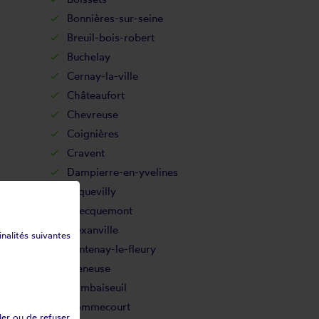
Bonnières-sur-seine
Breuil-bois-robert
Buchelay
Cernay-la-ville
Châteaufort
Chevreuse
Coignières
Cravent
Dampierre-en-yvelines
Ecquevilly
Évecquemont
Flexanville
inalités suivantes
Fontenay-le-fleury
Freneuse
Gambaiseuil
Gommecourt
ler ou de refuser