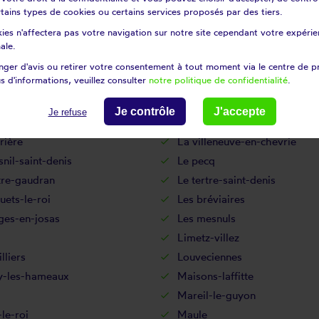
nville
Grandchamp
certains types de cookies ou certains services proposés par des tiers.
es
Guerville
ies n'affectera pas votre navigation sur notre site cependant votre expérien
court
Hargeville
ale.
an
Houilles
ger d'avis ou retirer votre consentement à tout moment via le centre de p
s d'informations, veuillez consulter
notre politique de confidentialité
.
sse
Jouars-pontchartrain
uville
Juziers
Je contrôle
J'accepte
Je refuse
le-saint-cloud
La falaise
rière
La villeneuve-en-chevrie
nil-saint-denis
Le pecq
tre-gaudran
Le tertre-saint-denis
luets-le-roi
Les bréviaires
ges-en-josas
Les mesnuls
Limetz-villez
lliers
Louveciennes
-les-hameaux
Maisons-laffitte
q
Mareil-le-guyon
le-roi
Maule