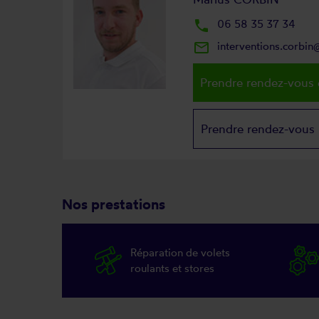
local_phone
06 58 35 37 34
mail_outline
interventions.corbi
Prendre rendez-vous 
Prendre rendez-vous
Nos prestations
Réparation de volets
roulants et stores