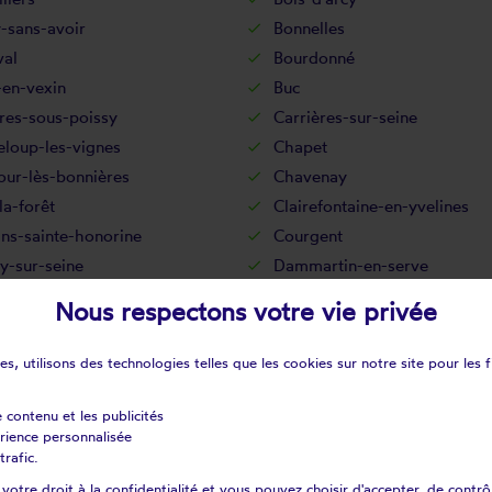
-sans-avoir
Bonnelles
val
Bourdonné
-en-vexin
Buc
res-sous-poissy
Carrières-sur-seine
eloup-les-vignes
Chapet
our-lès-bonnières
Chavenay
la-forêt
Clairefontaine-en-yvelines
ns-sainte-honorine
Courgent
y-sur-seine
Dammartin-en-serve
n
Drocourt
Nous respectons votre vie privée
cé
Épône
rolles
Flacourt
s, utilisons des technologies telles que les cookies sur notre site pour les f
sur-seine
Follainville-dennemont
ay-saint-père
Fourqueux
e contenu et les publicités
érience personnalisée
s
Gambais
trafic.
ville
Gazeran
otre droit à la confidentialité et vous pouvez choisir d'accepter, de contrô