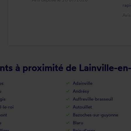
rapi
Avi
ts à proximité de Lainville-en
es
Adainville
u
Andrésy
gis
Auffreville-brasseuil
l-le-roi
Autouillet
ont
Bazoches-sur-guyonne
s
Blaru
lliers
Bois-d'arcy