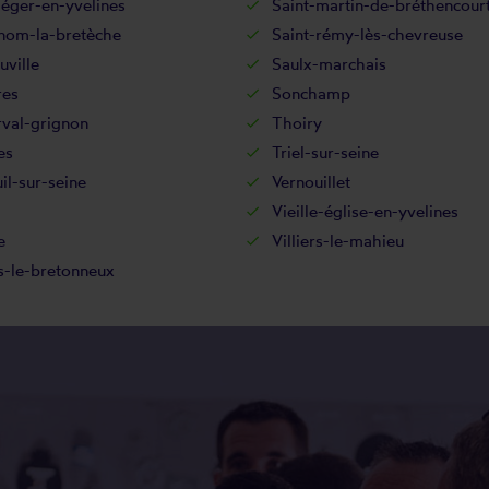
léger-en-yvelines
Saint-martin-de-bréthencour
-nom-la-bretèche
Saint-rémy-lès-chevreuse
uville
Saulx-marchais
res
Sonchamp
rval-grignon
Thoiry
es
Triel-sur-seine
il-sur-seine
Vernouillet
Vieille-église-en-yvelines
e
Villiers-le-mahieu
s-le-bretonneux