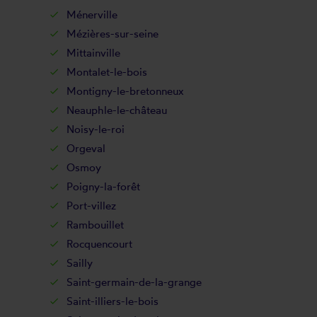
Ménerville
Mézières-sur-seine
Mittainville
Montalet-le-bois
Montigny-le-bretonneux
Neauphle-le-château
Noisy-le-roi
Orgeval
Osmoy
Poigny-la-forêt
Port-villez
Rambouillet
Rocquencourt
Sailly
Saint-germain-de-la-grange
Saint-illiers-le-bois