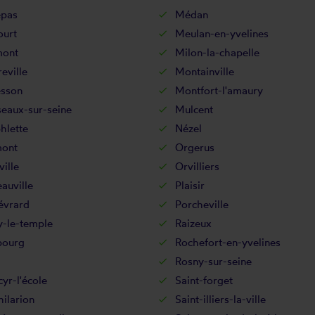
pas
Médan
ourt
Meulan-en-yvelines
mont
Milon-la-chapelle
eville
Montainville
sson
Montfort-l'amaury
eaux-sur-seine
Mulcent
hlette
Nézel
ont
Orgerus
ille
Orvilliers
auville
Plaisir
évrard
Porcheville
y-le-temple
Raizeux
bourg
Rochefort-en-yvelines
Rosny-sur-seine
cyr-l'école
Saint-forget
hilarion
Saint-illiers-la-ville