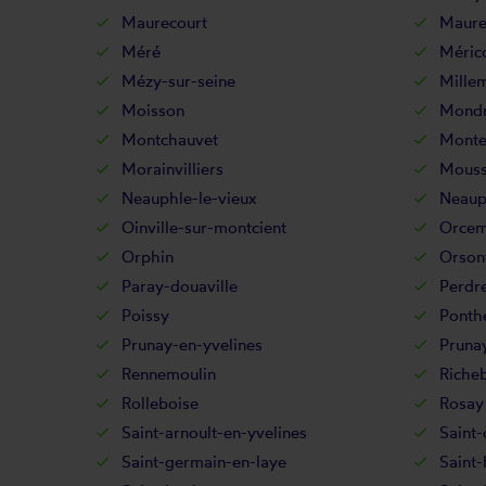
Maurecourt
Maure
Méré
Méric
Mézy-sur-seine
Mille
Moisson
Mondr
Montchauvet
Monte
Morainvilliers
Mouss
Neauphle-le-vieux
Neaup
Oinville-sur-montcient
Orcem
Orphin
Orsonv
Paray-douaville
Perdre
Poissy
Ponth
Prunay-en-yvelines
Pruna
Rennemoulin
Riche
Rolleboise
Rosay
Saint-arnoult-en-yvelines
Saint-
Saint-germain-en-laye
Saint-