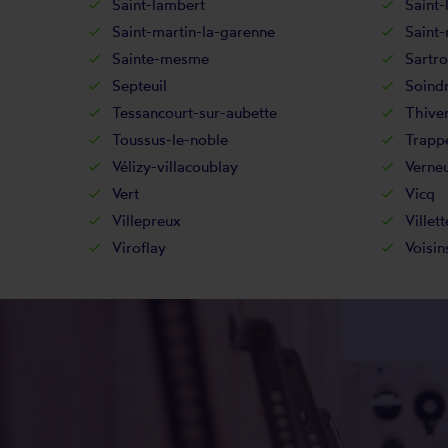
Saint-lambert
Saint-
Saint-martin-la-garenne
Saint
Sainte-mesme
Sartro
Septeuil
Soind
Tessancourt-sur-aubette
Thive
Toussus-le-noble
Trapp
Vélizy-villacoublay
Verneu
Vert
Vicq
Villepreux
Villett
Viroflay
Voisin