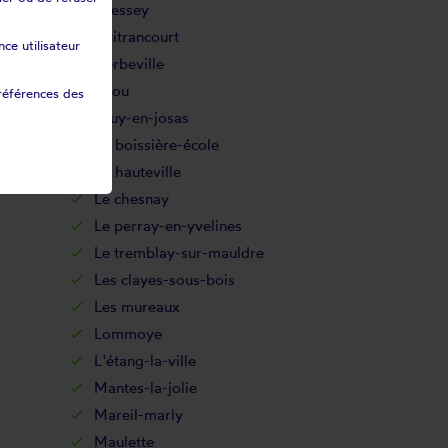
Gressey
Guitrancourt
ce utilisateur
Herbeville
Issou
références des
Jouy-en-josas
La boissière-école
La hauteville
Le chesnay
Le perray-en-yvelines
Le tremblay-sur-mauldre
Les clayes-sous-bois
Les mureaux
Lommoye
L'étang-la-ville
Mantes-la-jolie
Mareil-marly
Maulette