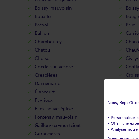
Boissy-mauvoisin
Boissy
Bouafle
Bougi
Bréval
Brueil
Bullion
Carriè
Chambourcy
Chant
Chatou
Chauf
Choisel
Civry-
Condé-sur-vesgre
Confla
Crespières
Croiss
Dannemarie
Davro
Élancourt
Éman
Favrieux
Feuche
Nous, Répar'Store
Flins-neuve-église
Flins-
:
Fontenay-mauvoisin
Fonten
• Personnaliser l
• Offrir une exp
Gaillon-sur-montcient
Gallui
• Analyser notre 
Garancières
Gargen
Nous respectons v