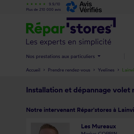
9.9/10
star_rate
star_rate
star_rate
star_rate
star_rate
Plus de 210 000 avis
Nos prestations aux particuliers
Accueil
Prendre rendez-vous
Yvelines
Lainv
Installation et dépannage volet 
Notre intervenant Répar'stores à Lainvi
Les Mureaux
Marius CORBIN