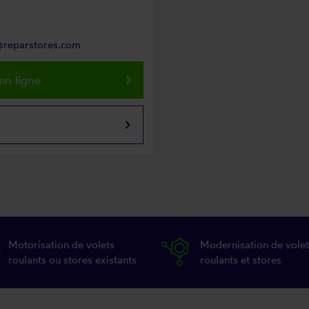
n@reparstores.com
keyboard_arrow_right
en ligne
keyboard_arrow_right
Motorisation de volets
Modernisation de volet
roulants ou stores existants
roulants et stores