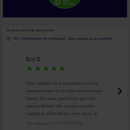
Du plus récent au plus ancien
Voir l'attestation de confiance - Avis soumis à un contrôle
help_outline
Eric D.
star_rate
star_rate
star_rate
star_rate
star_rate
Très satisfait de la prestation pour le
keyboard_arrow_right
remplacement de la toile de mon store
banne, les deux personnes qui sont
venues étaient très sympas et pros
malgré la difficulté sur mon store, je
suis satisfait du résultat et du
Avis déposé le 02/08/2026
déroulement de cette opération, devis,