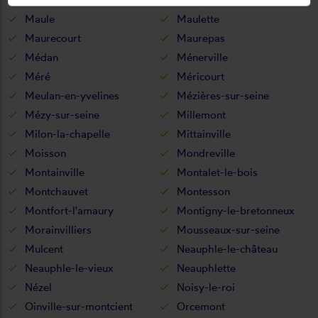
Maule
Maulette
Maurecourt
Maurepas
Médan
Ménerville
Méré
Méricourt
Meulan-en-yvelines
Mézières-sur-seine
Mézy-sur-seine
Millemont
Milon-la-chapelle
Mittainville
Moisson
Mondreville
Montainville
Montalet-le-bois
Montchauvet
Montesson
Montfort-l'amaury
Montigny-le-bretonneux
Morainvilliers
Mousseaux-sur-seine
Mulcent
Neauphle-le-château
Neauphle-le-vieux
Neauphlette
Nézel
Noisy-le-roi
Oinville-sur-montcient
Orcemont