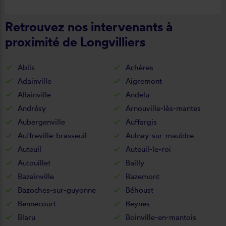
commande, délai qualité de la toile et
Retrouvez nos intervenants à
de la pose je recommande ????
proximité de Longvilliers
Ablis
Achères
Adainville
Aigremont
Allainville
Andelu
Andrésy
Arnouville-lès-mantes
Aubergenville
Auffargis
Auffreville-brasseuil
Aulnay-sur-mauldre
Auteuil
Auteuil-le-roi
Autouillet
Bailly
Bazainville
Bazemont
Bazoches-sur-guyonne
Béhoust
Bennecourt
Beynes
Blaru
Boinville-en-mantois