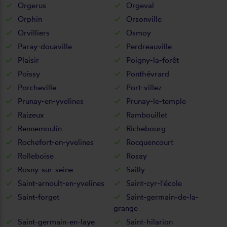
Orgerus
Orgeval
Orphin
Orsonville
Orvilliers
Osmoy
Paray-douaville
Perdreauville
Plaisir
Poigny-la-forêt
Poissy
Ponthévrard
Porcheville
Port-villez
Prunay-en-yvelines
Prunay-le-temple
Raizeux
Rambouillet
Rennemoulin
Richebourg
Rochefort-en-yvelines
Rocquencourt
Rolleboise
Rosay
Rosny-sur-seine
Sailly
Saint-arnoult-en-yvelines
Saint-cyr-l'école
Saint-forget
Saint-germain-de-la-
grange
Saint-germain-en-laye
Saint-hilarion