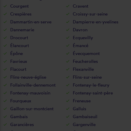
Courgent
Cravent
Crespières
Croissy-sur-seine
Dammartin-en-serve
Dampierre-en-yvelines
Dannemarie
Davron
Drocourt
Ecquevilly
Élancourt
Émancé
Épône
Évecquemont
Favrieux
Feucherolles
Flacourt
Flexanville
Flins-neuve-église
Flins-sur-seine
Follainville-dennemont
Fontenay-le-fleury
Fontenay-mauvoisin
Fontenay-saint-père
Fourqueux
Freneuse
Gaillon-sur-montcient
Galluis
Gambais
Gambaiseuil
Garancières
Gargenville