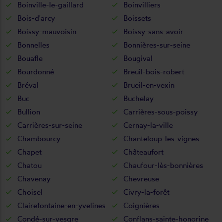
Boinville-le-gaillard
Boinvilliers
Bois-d'arcy
Boissets
Boissy-mauvoisin
Boissy-sans-avoir
Bonnelles
Bonnières-sur-seine
Bouafle
Bougival
Bourdonné
Breuil-bois-robert
Bréval
Brueil-en-vexin
Buc
Buchelay
Bullion
Carrières-sous-poissy
Carrières-sur-seine
Cernay-la-ville
Chambourcy
Chanteloup-les-vignes
Chapet
Châteaufort
Chatou
Chaufour-lès-bonnières
Chavenay
Chevreuse
Choisel
Civry-la-forêt
Clairefontaine-en-yvelines
Coignières
Condé-sur-vesgre
Conflans-sainte-honorine