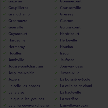
Gazeran
Gommecourt
Goupillières
Goussonville
Grandchamp
Gressey
Grosrouvre
Guernes
Guerville
Guitrancourt
Guyancourt
Hardricourt
Hargeville
Herbeville
Hermeray
Houdan
Houilles
Issou
Jambville
Jeufosse
Jouars-pontchartrain
Jouy-en-josas
Jouy-mauvoisin
Jumeauville
Juziers
La boissière-école
La celle-les-bordes
La celle-saint-cloud
La falaise
La hauteville
La queue-les-yvelines
La verrière
La villeneuve-en-chevrie
Lainville-en-vexin