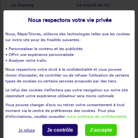
Le chesnay
Le mesnil-le-roi
Le mesnil-saint-denis
Le pecq
Nous respectons votre vie privée
Le perray-en-yvelines
Le port-marly
Le tartre-gaudran
Le tertre-saint-denis
Nous, Répar'Stores, utilisons des technologies telles que les cookies
Le tremblay-sur-mauldre
Le vésinet
sur notre site pour les finalités suivantes :
Les alluets-le-roi
Les bréviaires
• Personnaliser le contenu et les publicités
Les clayes-sous-bois
Les essarts-le-roi
• Offrir une expérience personnalisée
• Analyser notre trafic.
Les loges-en-josas
Les mesnuls
Nous respectons votre droit à la confidentialité et vous pouvez
Les mureaux
Lévis-saint-nom
choisir d'accepter, de contrôler ou de refuser l'utilisation de certains
Limay
Limetz-villez
types de cookies ou certains services proposés par des tiers.
Lommoye
Longnes
Le refus des cookies n'affectera pas votre navigation sur notre site
cependant votre expérience utilisateur sera moins optimale.
Louveciennes
L'étang-la-ville
Magnanville
Magny-les-hameaux
Vous pouvez changer d'avis ou retirer votre consentement à tout
moment via le centre de préférences des cookies. Pour plus
Maisons-laffitte
Mantes-la-jolie
d'informations, veuillez consulter
notre politique de confidentialité
.
Mantes-la-ville
Marcq
Mareil-le-guyon
Mareil-marly
Je contrôle
J'accepte
Je refuse
Mareil-sur-mauldre
Marly-le-roi