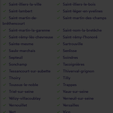
Saint-illiers-la-ville
Saint-illiers-le-bois
Saint-lambert
Saint-léger-en-yvelines
Saint-martin-de-
Saint-martin-des-champs
bréthencourt
Saint-martin-la-garenne
Saint-nom-la-bretèche
Saint-rémy-lès-chevreuse
Saint-rémy-l'honoré
Sainte-mesme
Sartrouville
Saulx-marchais
Senlisse
Septeuil
Soindres
Sonchamp
Tacoignières
Tessancourt-sur-aubette
Thiverval-grignon
Thoiry
Tilly
Toussus-le-noble
Trappes
Triel-sur-seine
Vaux-sur-seine
Vélizy-villacoublay
Verneuil-sur-seine
Vernouillet
Versailles
Vert
Vicq