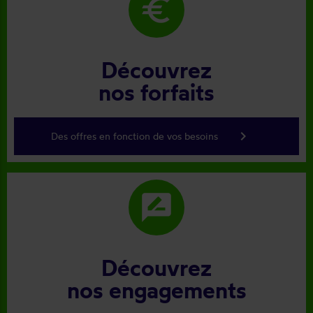
euro
Découvrez
nos forfaits
keyboard_arrow_right
Des offres en fonction de vos besoins
rate_review
Découvrez
nos engagements