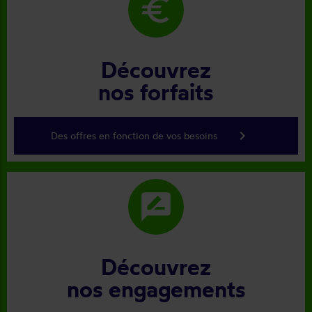
euro
Découvrez
nos forfaits
keyboard_arrow_right
Des offres en fonction de vos besoins
rate_review
Découvrez
nos engagements