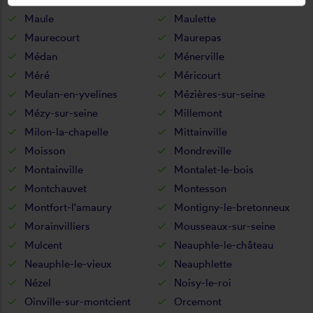
Maule
Maulette
Maurecourt
Maurepas
Médan
Ménerville
Méré
Méricourt
Meulan-en-yvelines
Mézières-sur-seine
Mézy-sur-seine
Millemont
Milon-la-chapelle
Mittainville
Moisson
Mondreville
Montainville
Montalet-le-bois
Montchauvet
Montesson
Montfort-l'amaury
Montigny-le-bretonneux
Morainvilliers
Mousseaux-sur-seine
Mulcent
Neauphle-le-château
Neauphle-le-vieux
Neauphlette
Nézel
Noisy-le-roi
Oinville-sur-montcient
Orcemont