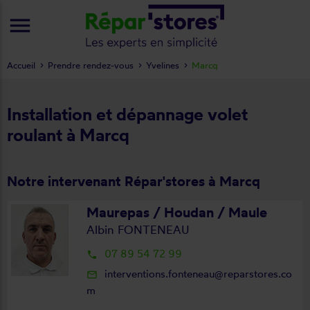
menu
Accueil
Prendre rendez-vous
Yvelines
Marcq
Installation et dépannage volet
roulant à Marcq
Notre intervenant Répar'stores à Marcq
Maurepas / Houdan / Maule
Albin FONTENEAU
07 89 54 72 99
local_phone
interventions.fonteneau@reparstores.co
mail_outline
m