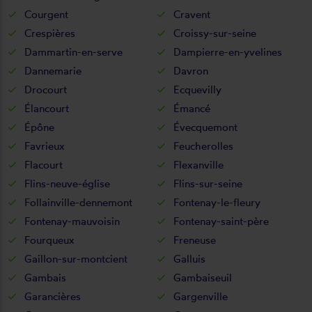
Courgent
Cravent
Crespières
Croissy-sur-seine
Dammartin-en-serve
Dampierre-en-yvelines
Dannemarie
Davron
Drocourt
Ecquevilly
Élancourt
Émancé
Épône
Évecquemont
Favrieux
Feucherolles
Flacourt
Flexanville
Flins-neuve-église
Flins-sur-seine
Follainville-dennemont
Fontenay-le-fleury
Fontenay-mauvoisin
Fontenay-saint-père
Fourqueux
Freneuse
Gaillon-sur-montcient
Galluis
Gambais
Gambaiseuil
Garancières
Gargenville