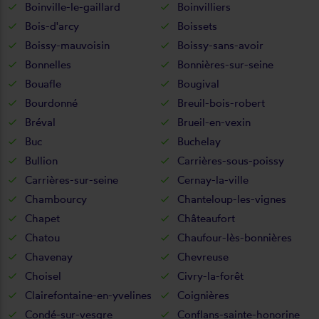
Boinville-le-gaillard
Boinvilliers
Bois-d'arcy
Boissets
Boissy-mauvoisin
Boissy-sans-avoir
Bonnelles
Bonnières-sur-seine
Bouafle
Bougival
Bourdonné
Breuil-bois-robert
Bréval
Brueil-en-vexin
Buc
Buchelay
Bullion
Carrières-sous-poissy
Carrières-sur-seine
Cernay-la-ville
Chambourcy
Chanteloup-les-vignes
Chapet
Châteaufort
Chatou
Chaufour-lès-bonnières
Chavenay
Chevreuse
Choisel
Civry-la-forêt
Clairefontaine-en-yvelines
Coignières
Condé-sur-vesgre
Conflans-sainte-honorine