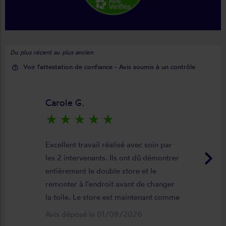
Du plus récent au plus ancien
Voir l'attestation de confiance - Avis soumis à un contrôle
help_outline
Carole G.
star_rate
star_rate
star_rate
star_rate
star_rate
Excellent travail réalisé avec soin par
keyboard_arrow_right
les 2 intervenants. Ils ont dû démontrer
entièrement le double store et le
remonter à l'endroit avant de changer
la toile. Le store est maintenant comme
neuf, parfaitement positionné et
Avis déposé le 01/08/2026
fonctionnel. Je recommande vivement