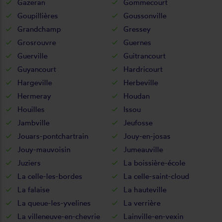
Gazeran
Gommecourt
Goupillières
Goussonville
Grandchamp
Gressey
Grosrouvre
Guernes
Guerville
Guitrancourt
Guyancourt
Hardricourt
Hargeville
Herbeville
Hermeray
Houdan
Houilles
Issou
Jambville
Jeufosse
Jouars-pontchartrain
Jouy-en-josas
Jouy-mauvoisin
Jumeauville
Juziers
La boissière-école
La celle-les-bordes
La celle-saint-cloud
La falaise
La hauteville
La queue-les-yvelines
La verrière
La villeneuve-en-chevrie
Lainville-en-vexin