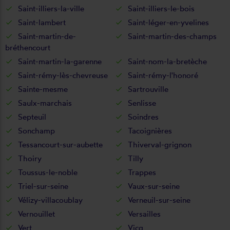
Saint-illiers-la-ville
Saint-illiers-le-bois
Saint-lambert
Saint-léger-en-yvelines
Saint-martin-de-
Saint-martin-des-champs
bréthencourt
Saint-martin-la-garenne
Saint-nom-la-bretèche
Saint-rémy-lès-chevreuse
Saint-rémy-l'honoré
Sainte-mesme
Sartrouville
Saulx-marchais
Senlisse
Septeuil
Soindres
Sonchamp
Tacoignières
Tessancourt-sur-aubette
Thiverval-grignon
Thoiry
Tilly
Toussus-le-noble
Trappes
Triel-sur-seine
Vaux-sur-seine
Vélizy-villacoublay
Verneuil-sur-seine
Vernouillet
Versailles
Vert
Vicq