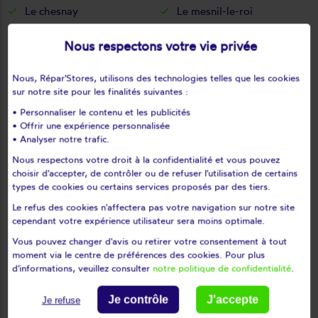
Le chesnay
Le mesnil-le-roi
Le mesnil-saint-denis
Le pecq
Nous respectons votre vie privée
Le perray-en-yvelines
Le port-marly
Le tartre-gaudran
Le tertre-saint-denis
Nous, Répar'Stores, utilisons des technologies telles que les cookies
Le tremblay-sur-mauldre
Le vésinet
sur notre site pour les finalités suivantes :
Les alluets-le-roi
Les bréviaires
• Personnaliser le contenu et les publicités
Les clayes-sous-bois
Les essarts-le-roi
• Offrir une expérience personnalisée
• Analyser notre trafic.
Les loges-en-josas
Les mesnuls
Nous respectons votre droit à la confidentialité et vous pouvez
Les mureaux
Lévis-saint-nom
choisir d'accepter, de contrôler ou de refuser l'utilisation de certains
Limay
Limetz-villez
types de cookies ou certains services proposés par des tiers.
Lommoye
Longnes
Le refus des cookies n'affectera pas votre navigation sur notre site
cependant votre expérience utilisateur sera moins optimale.
Longvilliers
Louveciennes
L'étang-la-ville
Magnanville
Vous pouvez changer d'avis ou retirer votre consentement à tout
moment via le centre de préférences des cookies. Pour plus
Magny-les-hameaux
Maisons-laffitte
d'informations, veuillez consulter
notre politique de confidentialité
.
Mantes-la-jolie
Mantes-la-ville
Mareil-le-guyon
Mareil-marly
Je contrôle
J'accepte
Je refuse
Mareil-sur-mauldre
Marly-le-roi