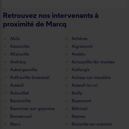
cette entreprise.
Retrouvez nos intervenants à
proximité de Marcq
Ablis
Achères
Adainville
Aigremont
Allainville
Andelu
Andrésy
Arnouville-lès-mantes
Aubergenville
Auffargis
Auffreville-brasseuil
Aulnay-sur-mauldre
Auteuil
Auteuil-le-roi
Autouillet
Bailly
Bazainville
Bazemont
Bazoches-sur-guyonne
Béhoust
Bennecourt
Beynes
Blaru
Boinville-en-mantois