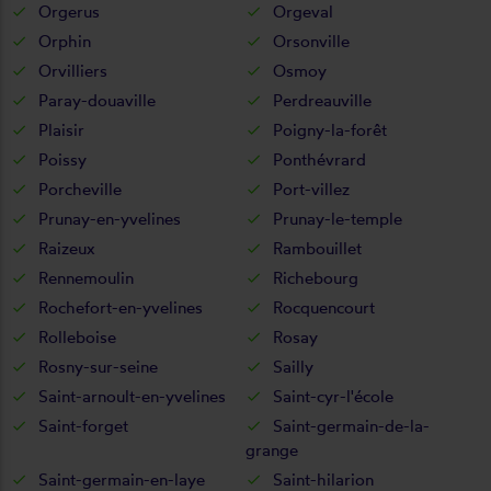
Orgerus
Orgeval
Orphin
Orsonville
Orvilliers
Osmoy
Paray-douaville
Perdreauville
Plaisir
Poigny-la-forêt
Poissy
Ponthévrard
Porcheville
Port-villez
Prunay-en-yvelines
Prunay-le-temple
Raizeux
Rambouillet
Rennemoulin
Richebourg
Rochefort-en-yvelines
Rocquencourt
Rolleboise
Rosay
Rosny-sur-seine
Sailly
Saint-arnoult-en-yvelines
Saint-cyr-l'école
Saint-forget
Saint-germain-de-la-
grange
Saint-germain-en-laye
Saint-hilarion