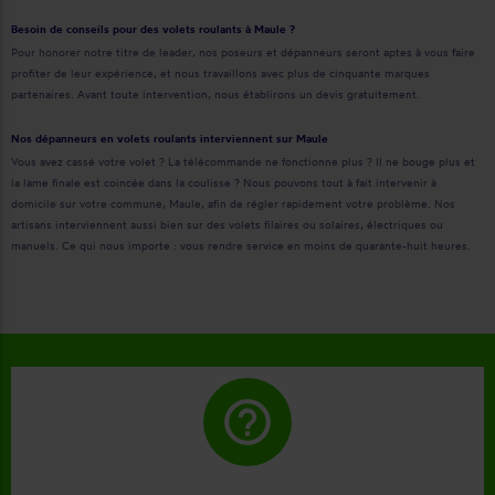
Besoin de conseils pour des volets roulants à Maule ?
Pour honorer notre titre de leader, nos poseurs et dépanneurs seront aptes à vous faire
profiter de leur expérience, et nous travaillons avec plus de cinquante marques
partenaires. Avant toute intervention, nous établirons un devis gratuitement.
Nos dépanneurs en volets roulants interviennent sur Maule
Vous avez cassé votre volet ? La télécommande ne fonctionne plus ? Il ne bouge plus et
la lame finale est coincée dans la coulisse ? Nous pouvons tout à fait intervenir à
domicile sur votre commune, Maule, afin de régler rapidement votre problème. Nos
artisans interviennent aussi bien sur des volets filaires ou solaires, électriques ou
manuels. Ce qui nous importe : vous rendre service en moins de quarante-huit heures.
help_outline