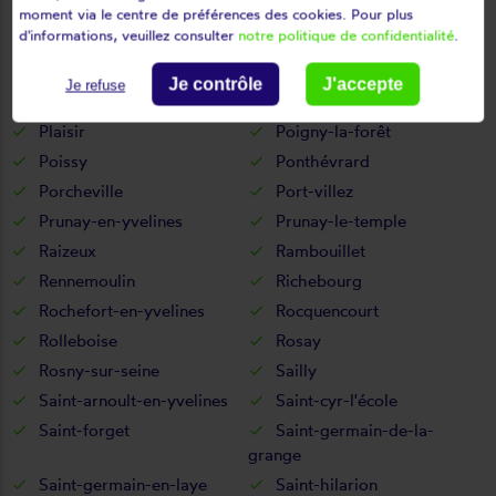
Orgerus
Orgeval
moment via le centre de préférences des cookies. Pour plus
d'informations, veuillez consulter
notre politique de confidentialité
.
Orphin
Orsonville
Orvilliers
Osmoy
Je contrôle
J'accepte
Je refuse
Paray-douaville
Perdreauville
Plaisir
Poigny-la-forêt
Poissy
Ponthévrard
Porcheville
Port-villez
Prunay-en-yvelines
Prunay-le-temple
Raizeux
Rambouillet
Rennemoulin
Richebourg
Rochefort-en-yvelines
Rocquencourt
Rolleboise
Rosay
Rosny-sur-seine
Sailly
Saint-arnoult-en-yvelines
Saint-cyr-l'école
Saint-forget
Saint-germain-de-la-
grange
Saint-germain-en-laye
Saint-hilarion