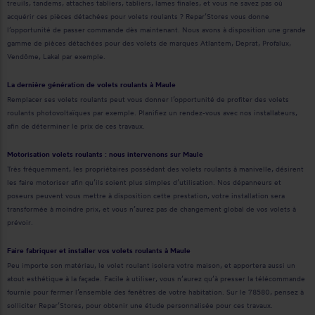
treuils, tandems, attaches tabliers, tabliers, lames finales, et vous ne savez pas où
acquérir ces pièces détachées pour volets roulants ? Repar’Stores vous donne
l’opportunité de passer commande dès maintenant. Nous avons à disposition une grande
gamme de pièces détachées pour des volets de marques Atlantem, Deprat, Profalux,
Vendôme, Lakal par exemple.
La dernière génération de volets roulants à Maule
Remplacer ses volets roulants peut vous donner l’opportunité de profiter des volets
roulants photovoltaïques par exemple. Planifiez un rendez-vous avec nos installateurs,
afin de déterminer le prix de ces travaux.
Motorisation volets roulants : nous intervenons sur Maule
Très fréquemment, les propriétaires possédant des volets roulants à manivelle, désirent
les faire motoriser afin qu’ils soient plus simples d’utilisation. Nos dépanneurs et
poseurs peuvent vous mettre à disposition cette prestation, votre installation sera
transformée à moindre prix, et vous n’aurez pas de changement global de vos volets à
prévoir.
Faire fabriquer et installer vos volets roulants à Maule
Peu importe son matériau, le volet roulant isolera votre maison, et apportera aussi un
atout esthétique à la façade. Facile à utiliser, vous n’aurez qu’à presser la télécommande
fournie pour fermer l’ensemble des fenêtres de votre habitation. Sur le 78580, pensez à
solliciter Repar’Stores, pour obtenir une étude personnalisée pour ces travaux.