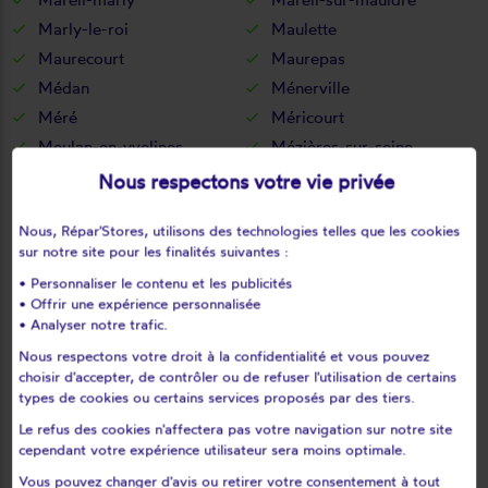
Marly-le-roi
Maulette
Maurecourt
Maurepas
Médan
Ménerville
Méré
Méricourt
Meulan-en-yvelines
Mézières-sur-seine
Mézy-sur-seine
Millemont
Nous respectons votre vie privée
Milon-la-chapelle
Mittainville
Nous, Répar'Stores, utilisons des technologies telles que les cookies
Moisson
Mondreville
sur notre site pour les finalités suivantes :
Montainville
Montalet-le-bois
• Personnaliser le contenu et les publicités
Montchauvet
Montesson
• Offrir une expérience personnalisée
Montfort-l'amaury
Montigny-le-bretonneux
• Analyser notre trafic.
Morainvilliers
Mousseaux-sur-seine
Nous respectons votre droit à la confidentialité et vous pouvez
choisir d'accepter, de contrôler ou de refuser l'utilisation de certains
Mulcent
Neauphle-le-château
types de cookies ou certains services proposés par des tiers.
Neauphle-le-vieux
Neauphlette
Le refus des cookies n'affectera pas votre navigation sur notre site
Nézel
Noisy-le-roi
cependant votre expérience utilisateur sera moins optimale.
Oinville-sur-montcient
Orcemont
Vous pouvez changer d'avis ou retirer votre consentement à tout