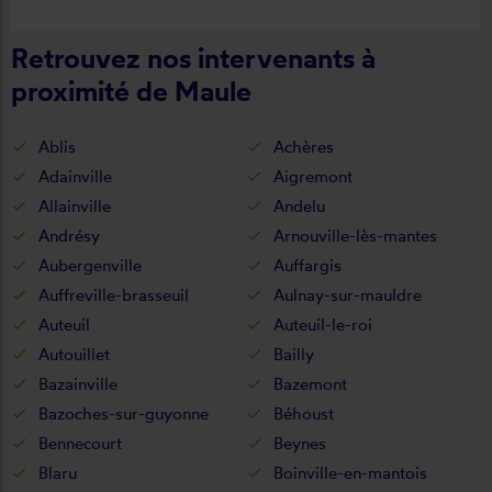
cette entreprise.
Retrouvez nos intervenants à
proximité de Maule
Ablis
Achères
Adainville
Aigremont
Allainville
Andelu
Andrésy
Arnouville-lès-mantes
Aubergenville
Auffargis
Auffreville-brasseuil
Aulnay-sur-mauldre
Auteuil
Auteuil-le-roi
Autouillet
Bailly
Bazainville
Bazemont
Bazoches-sur-guyonne
Béhoust
Bennecourt
Beynes
Blaru
Boinville-en-mantois