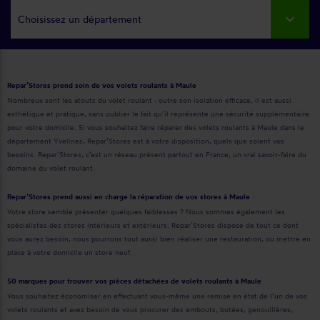
Choisissez un département
Repar’Stores prend soin de vos volets roulants à Maule
Nombreux sont les atouts du volet roulant : outre son isolation efficace, il est aussi
esthétique et pratique, sans oublier le fait qu’il représente une sécurité supplémentaire
pour votre domicile. Si vous souhaitez faire réparer des volets roulants à Maule dans le
département Yvelines, Repar’Stores est à votre disposition, quels que soient vos
besoins. Repar’Stores, c’est un réseau présent partout en France, un vrai savoir-faire du
domaine du volet roulant.
Repar’Stores prend aussi en charge la réparation de vos stores à Maule
Votre store semble présenter quelques faiblesses ? Nous sommes également les
spécialistes des stores intérieurs et extérieurs. Repar’Stores dispose de tout ce dont
vous aurez besoin, nous pourrons tout aussi bien réaliser une restauration, ou mettre en
place à votre domicile un store neuf.
50 marques pour trouver vos pièces détachées de volets roulants à Maule
Vous souhaitez économiser en effectuant vous-même une remise en état de l’un de vos
volets roulants et avez besoin de vous procurer des embouts, butées, genouillères,