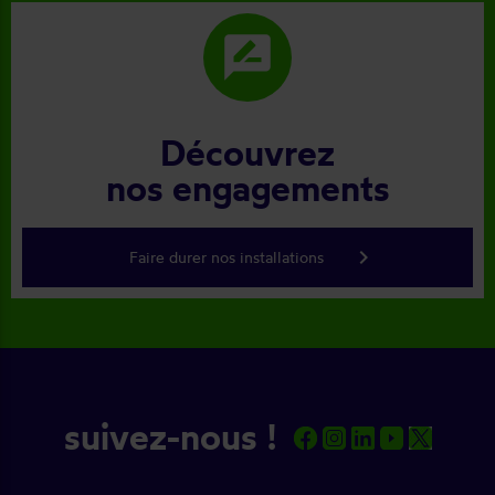
rate_review
Découvrez
nos engagements
keyboard_arrow_right
Faire durer nos installations
suivez-nous !