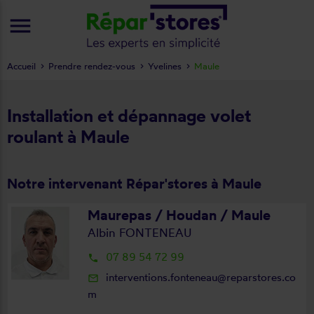
menu
Accueil
Prendre rendez-vous
Yvelines
Maule
Installation et dépannage volet
roulant à Maule
Notre intervenant Répar'stores à Maule
Maurepas / Houdan / Maule
Albin FONTENEAU
07 89 54 72 99
local_phone
interventions.fonteneau@reparstores.co
mail_outline
m