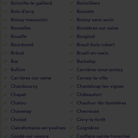
Boinville-le-gaillard
Boinvilliers
Bois-d'arcy
Boissets
Boissy-mauvoisin
Boissy-sans-avoir
Bonnelles
Bonnières-sur-seine
Bouafle
Bougival
Bourdonné
Breuil-bois-robert
Bréval
Brueil-en-vexin
Buc
Buchelay
Bullion
Carrières-sous-poissy
Carrières-sur-seine
Cernay-la-ville
Chambourcy
Chanteloup-les-vignes
Chapet
Châteaufort
Chatou
Chaufour-lès-bonnières
Chavenay
Chevreuse
Choisel
Civry-la-forêt
Clairefontaine-en-yvelines
Coignières
Condé-sur-vesgre
Conflans-sainte-honorine