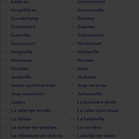
Gazeran
Gommecourt
Goupillières
Goussonville
Grandchamp
Gressey
Grosrouvre
Guernes
Guerville
Guitrancourt
Guyancourt
Hardricourt
Hargeville
Herbeville
Hermeray
Houdan
Houilles
Issou
Jambville
Jeufosse
Jouars-pontchartrain
Jouy-en-josas
Jouy-mauvoisin
Jumeauville
Juziers
La boissière-école
La celle-les-bordes
La celle-saint-cloud
La falaise
La hauteville
La queue-les-yvelines
La verrière
La villeneuve-en-chevrie
Lainville-en-vexin