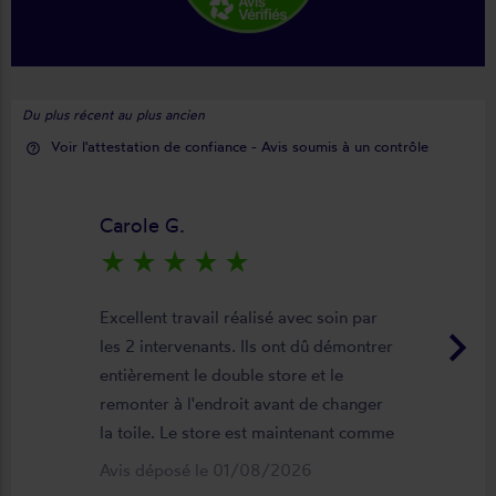
Du plus récent au plus ancien
Voir l'attestation de confiance - Avis soumis à un contrôle
help_outline
Carole G.
star_rate
star_rate
star_rate
star_rate
star_rate
Excellent travail réalisé avec soin par
keyboard_arrow_right
les 2 intervenants. Ils ont dû démontrer
entièrement le double store et le
remonter à l'endroit avant de changer
la toile. Le store est maintenant comme
neuf, parfaitement positionné et
Avis déposé le 01/08/2026
fonctionnel. Je recommande vivement