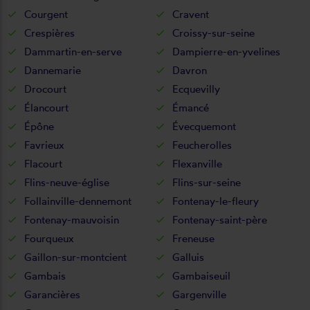
Courgent
Cravent
Crespières
Croissy-sur-seine
Dammartin-en-serve
Dampierre-en-yvelines
Dannemarie
Davron
Drocourt
Ecquevilly
Élancourt
Émancé
Épône
Évecquemont
Favrieux
Feucherolles
Flacourt
Flexanville
Flins-neuve-église
Flins-sur-seine
Follainville-dennemont
Fontenay-le-fleury
Fontenay-mauvoisin
Fontenay-saint-père
Fourqueux
Freneuse
Gaillon-sur-montcient
Galluis
Gambais
Gambaiseuil
Garancières
Gargenville