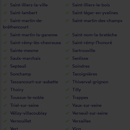
Saint-illiers-la-ville
Saint-illiers-le-bois
Saint-lambert
Saint-léger-en-yvelines
Saint-martin-de-
Saint-martin-des-champs
bréthencourt
Saint-martin-la-garenne
Saint-nom-la-bretèche
Saint-rémy-lès-chevreuse
Saint-rémy-l'honoré
Sainte-mesme
Sartrouville
Saulx-marchais
Senlisse
Septeuil
Soindres
Sonchamp
Tacoignières
Tessancourt-sur-aubette
Thiverval-grignon
Thoiry
Tilly
Toussus-le-noble
Trappes
Triel-sur-seine
Vaux-sur-seine
Vélizy-villacoublay
Verneuil-sur-seine
Vernouillet
Versailles
Vert
Vicq