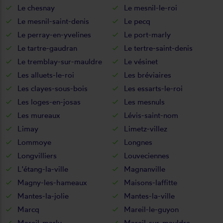
Le chesnay
Le mesnil-le-roi
Le mesnil-saint-denis
Le pecq
Le perray-en-yvelines
Le port-marly
Le tartre-gaudran
Le tertre-saint-denis
Le tremblay-sur-mauldre
Le vésinet
Les alluets-le-roi
Les bréviaires
Les clayes-sous-bois
Les essarts-le-roi
Les loges-en-josas
Les mesnuls
Les mureaux
Lévis-saint-nom
Limay
Limetz-villez
Lommoye
Longnes
Longvilliers
Louveciennes
L'étang-la-ville
Magnanville
Magny-les-hameaux
Maisons-laffitte
Mantes-la-jolie
Mantes-la-ville
Marcq
Mareil-le-guyon
Mareil-marly
Mareil-sur-mauldre