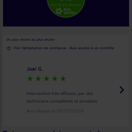
Plus de 210 000 avis
Du plus récent au plus ancien
Voir l'attestation de confiance - Avis soumis à un contrôle
help_outline
Joel G.
star_rate
star_rate
star_rate
star_rate
star_rate
keyboard_arrow_right
Intervention très efficace, par des
techniciens compétents et aimables
Avis déposé le 29/07/2026