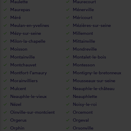
Maulette
Maurecourt
Maurepas
Ménerville
Méré
Méricourt
Meulan-en-yvelines
Mézières-sur-seine
Mézy-sur-seine
Millemont
Milon-la-chapelle
Mittainville
Moisson
Mondreville
Montainville
Montalet-le-bois
Montchauvet
Montesson
Montfort-l'amaury
Montigny-le-bretonneux
Morainvilliers
Mousseaux-sur-seine
Mulcent
Neauphle-le-château
Neauphle-le-vieux
Neauphlette
Nézel
Noisy-le-roi
Oinville-sur-montcient
Orcemont
Orgerus
Orgeval
Orphin
Orsonville