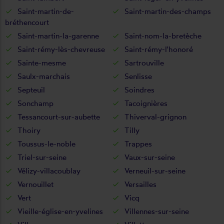
Saint-martin-de-
Saint-martin-des-champs
bréthencourt
Saint-martin-la-garenne
Saint-nom-la-bretèche
Saint-rémy-lès-chevreuse
Saint-rémy-l'honoré
Sainte-mesme
Sartrouville
Saulx-marchais
Senlisse
Septeuil
Soindres
Sonchamp
Tacoignières
Tessancourt-sur-aubette
Thiverval-grignon
Thoiry
Tilly
Toussus-le-noble
Trappes
Triel-sur-seine
Vaux-sur-seine
Vélizy-villacoublay
Verneuil-sur-seine
Vernouillet
Versailles
Vert
Vicq
Vieille-église-en-yvelines
Villennes-sur-seine