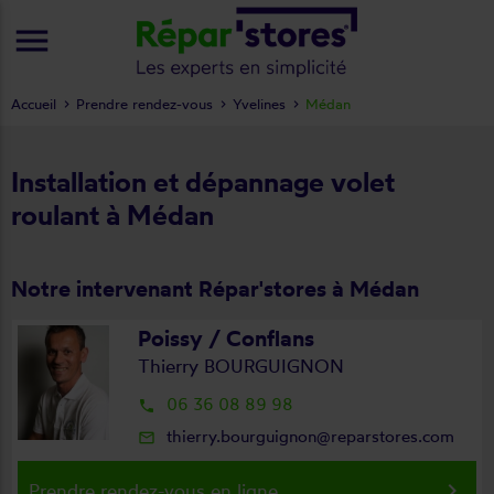
menu
Accueil
Prendre rendez-vous
Yvelines
Médan
Installation et dépannage volet
roulant à Médan
Notre intervenant Répar'stores à Médan
Poissy / Conflans
Thierry BOURGUIGNON
06 36 08 89 98
local_phone
thierry.bourguignon@reparstores.com
mail_outline
keyboard_arrow_right
Prendre rendez-vous en ligne