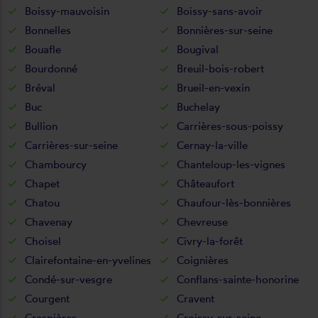
Boissy-mauvoisin
Boissy-sans-avoir
Bonnelles
Bonnières-sur-seine
Bouafle
Bougival
Bourdonné
Breuil-bois-robert
Bréval
Brueil-en-vexin
Buc
Buchelay
Bullion
Carrières-sous-poissy
Carrières-sur-seine
Cernay-la-ville
Chambourcy
Chanteloup-les-vignes
Chapet
Châteaufort
Chatou
Chaufour-lès-bonnières
Chavenay
Chevreuse
Choisel
Civry-la-forêt
Clairefontaine-en-yvelines
Coignières
Condé-sur-vesgre
Conflans-sainte-honorine
Courgent
Cravent
Crespières
Croissy-sur-seine