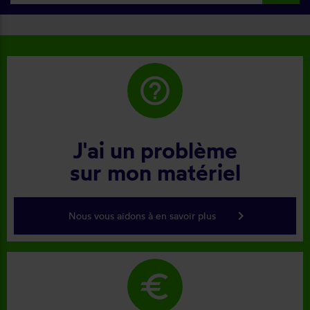
help_outline
J'ai un problème
sur mon matériel
keyboard_arrow_right
Nous vous aidons à en savoir plus
euro