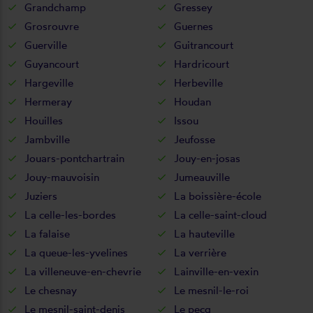
Grandchamp
Gressey
Grosrouvre
Guernes
Guerville
Guitrancourt
Guyancourt
Hardricourt
Hargeville
Herbeville
Hermeray
Houdan
Houilles
Issou
Jambville
Jeufosse
Jouars-pontchartrain
Jouy-en-josas
Jouy-mauvoisin
Jumeauville
Juziers
La boissière-école
La celle-les-bordes
La celle-saint-cloud
La falaise
La hauteville
La queue-les-yvelines
La verrière
La villeneuve-en-chevrie
Lainville-en-vexin
Le chesnay
Le mesnil-le-roi
Le mesnil-saint-denis
Le pecq