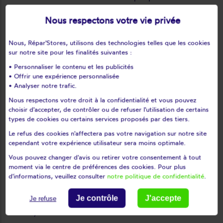
Le perray-en-yvelines
Le port-marly
Nous respectons votre vie privée
Le tartre-gaudran
Le tertre-saint-denis
Le tremblay-sur-mauldre
Le vésinet
Nous, Répar'Stores, utilisons des technologies telles que les cookies
Les alluets-le-roi
Les bréviaires
sur notre site pour les finalités suivantes :
Les clayes-sous-bois
Les essarts-le-roi
• Personnaliser le contenu et les publicités
• Offrir une expérience personnalisée
Les loges-en-josas
Les mesnuls
• Analyser notre trafic.
Les mureaux
Lévis-saint-nom
Nous respectons votre droit à la confidentialité et vous pouvez
Limay
Limetz-villez
choisir d'accepter, de contrôler ou de refuser l'utilisation de certains
Lommoye
Longnes
types de cookies ou certains services proposés par des tiers.
Longvilliers
Louveciennes
Le refus des cookies n'affectera pas votre navigation sur notre site
cependant votre expérience utilisateur sera moins optimale.
L'étang-la-ville
Magnanville
Vous pouvez changer d'avis ou retirer votre consentement à tout
Magny-les-hameaux
Maisons-laffitte
moment via le centre de préférences des cookies. Pour plus
Mantes-la-jolie
Mantes-la-ville
d'informations, veuillez consulter
notre politique de confidentialité
.
Marcq
Mareil-le-guyon
Je contrôle
J'accepte
Mareil-marly
Mareil-sur-mauldre
Je refuse
Marly-le-roi
Maule