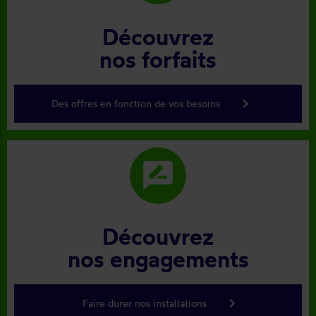
Découvrez
nos forfaits
keyboard_arrow_right
Des offres en fonction de vos besoins
rate_review
Découvrez
nos engagements
keyboard_arrow_right
Faire durer nos installations