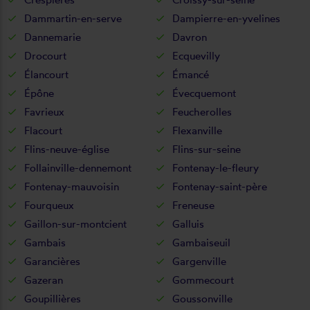
Dammartin-en-serve
Dampierre-en-yvelines
Dannemarie
Davron
Drocourt
Ecquevilly
Élancourt
Émancé
Épône
Évecquemont
Favrieux
Feucherolles
Flacourt
Flexanville
Flins-neuve-église
Flins-sur-seine
Follainville-dennemont
Fontenay-le-fleury
Fontenay-mauvoisin
Fontenay-saint-père
Fourqueux
Freneuse
Gaillon-sur-montcient
Galluis
Gambais
Gambaiseuil
Garancières
Gargenville
Gazeran
Gommecourt
Goupillières
Goussonville