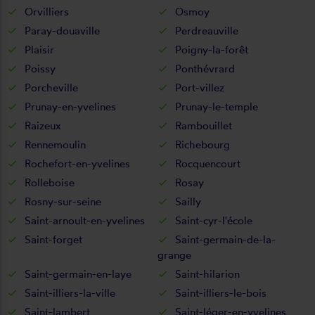
Orvilliers
Osmoy
Paray-douaville
Perdreauville
Plaisir
Poigny-la-forêt
Poissy
Ponthévrard
Porcheville
Port-villez
Prunay-en-yvelines
Prunay-le-temple
Raizeux
Rambouillet
Rennemoulin
Richebourg
Rochefort-en-yvelines
Rocquencourt
Rolleboise
Rosay
Rosny-sur-seine
Sailly
Saint-arnoult-en-yvelines
Saint-cyr-l'école
Saint-forget
Saint-germain-de-la-
grange
Saint-germain-en-laye
Saint-hilarion
Saint-illiers-la-ville
Saint-illiers-le-bois
Saint-lambert
Saint-léger-en-yvelines