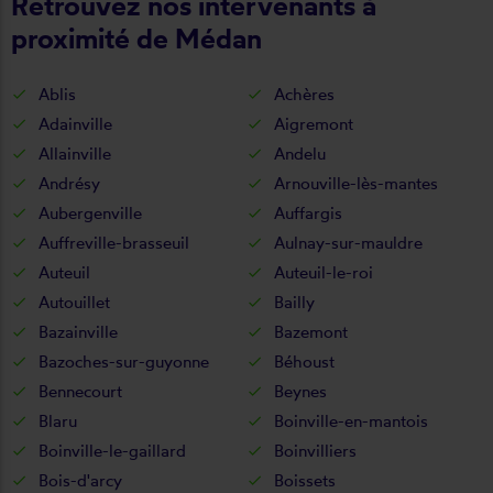
Retrouvez nos intervenants à
proximité de Médan
Ablis
Achères
Adainville
Aigremont
Allainville
Andelu
Andrésy
Arnouville-lès-mantes
Aubergenville
Auffargis
Auffreville-brasseuil
Aulnay-sur-mauldre
Auteuil
Auteuil-le-roi
Autouillet
Bailly
Bazainville
Bazemont
Bazoches-sur-guyonne
Béhoust
Bennecourt
Beynes
Blaru
Boinville-en-mantois
Boinville-le-gaillard
Boinvilliers
Bois-d'arcy
Boissets