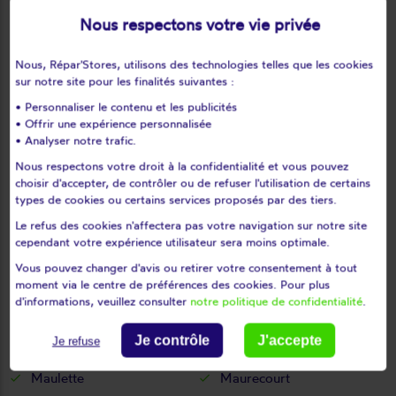
Le tartre-gaudran
Le tertre-saint-denis
Nous respectons votre vie privée
Le tremblay-sur-mauldre
Le vésinet
Nous, Répar'Stores, utilisons des technologies telles que les cookies
Les alluets-le-roi
Les bréviaires
sur notre site pour les finalités suivantes :
Les clayes-sous-bois
Les essarts-le-roi
• Personnaliser le contenu et les publicités
Les loges-en-josas
Les mesnuls
• Offrir une expérience personnalisée
Les mureaux
Lévis-saint-nom
• Analyser notre trafic.
Limay
Limetz-villez
Nous respectons votre droit à la confidentialité et vous pouvez
choisir d'accepter, de contrôler ou de refuser l'utilisation de certains
Lommoye
Longnes
types de cookies ou certains services proposés par des tiers.
Longvilliers
Louveciennes
Le refus des cookies n'affectera pas votre navigation sur notre site
L'étang-la-ville
Magnanville
cependant votre expérience utilisateur sera moins optimale.
Magny-les-hameaux
Maisons-laffitte
Vous pouvez changer d'avis ou retirer votre consentement à tout
Mantes-la-jolie
Mantes-la-ville
moment via le centre de préférences des cookies. Pour plus
d'informations, veuillez consulter
notre politique de confidentialité
.
Marcq
Mareil-le-guyon
Mareil-marly
Mareil-sur-mauldre
Je contrôle
J'accepte
Je refuse
Marly-le-roi
Maule
Maulette
Maurecourt