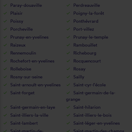
Paray-douaville
Perdreauville
Plaisir
Poigny-la-forêt
Poissy
Ponthévrard
Porcheville
Port-villez
Prunay-en-yvelines
Prunay-le-temple
Raizeux
Rambouillet
Rennemoulin
Richebourg
Rochefort-en-yvelines
Rocquencourt
Rolleboise
Rosay
Rosny-sur-seine
Sailly
Saint-arnoult-en-yvelines
Saint-cyr-l'école
Saint-forget
Saint-germain-de-la-
grange
Saint-germain-en-laye
Saint-hilarion
Saint-illiers-la-ville
Saint-illiers-le-bois
Saint-lambert
Saint-léger-en-yvelines
Saint-martin-de-
Saint-martin-des-champs