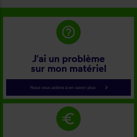
help_outline
J'ai un problème
sur mon matériel
keyboard_arrow_right
Nous vous aidons à en savoir plus
euro