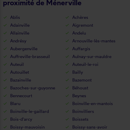
proximité de Ménerville
Ablis
Achères
Adainville
Aigremont
Allainville
Andelu
Andrésy
Arnouville-lès-mantes
Aubergenville
Auffargis
Auffreville-brasseuil
Aulnay-sur-mauldre
Auteuil
Auteuil-le-roi
Autouillet
Bailly
Bazainville
Bazemont
Bazoches-sur-guyonne
Béhoust
Bennecourt
Beynes
Blaru
Boinville-en-mantois
Boinville-le-gaillard
Boinvilliers
Bois-d'arcy
Boissets
Boissy-mauvoisin
Boissy-sans-avoir