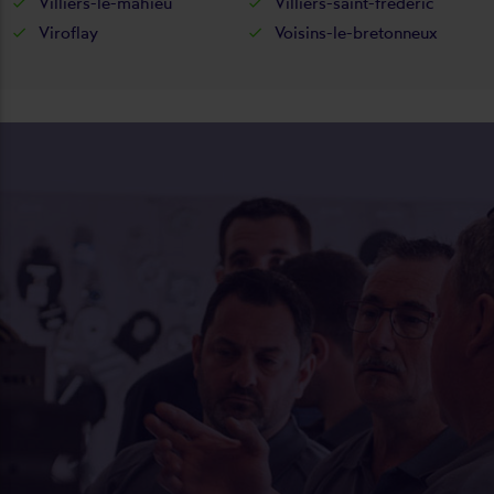
Villiers-le-mahieu
Villiers-saint-frédéric
Viroflay
Voisins-le-bretonneux