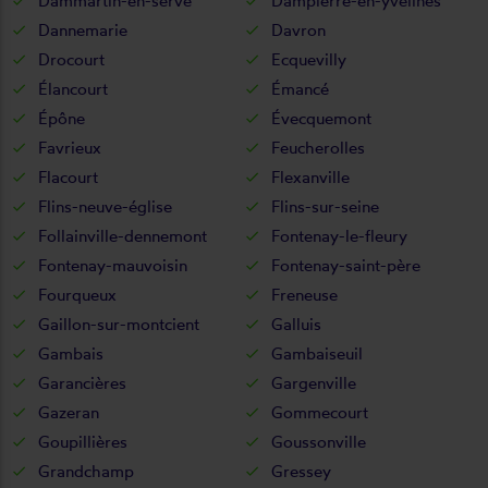
Dammartin-en-serve
Dampierre-en-yvelines
Dannemarie
Davron
Drocourt
Ecquevilly
Élancourt
Émancé
Épône
Évecquemont
Favrieux
Feucherolles
Flacourt
Flexanville
Flins-neuve-église
Flins-sur-seine
Follainville-dennemont
Fontenay-le-fleury
Fontenay-mauvoisin
Fontenay-saint-père
Fourqueux
Freneuse
Gaillon-sur-montcient
Galluis
Gambais
Gambaiseuil
Garancières
Gargenville
Gazeran
Gommecourt
Goupillières
Goussonville
Grandchamp
Gressey