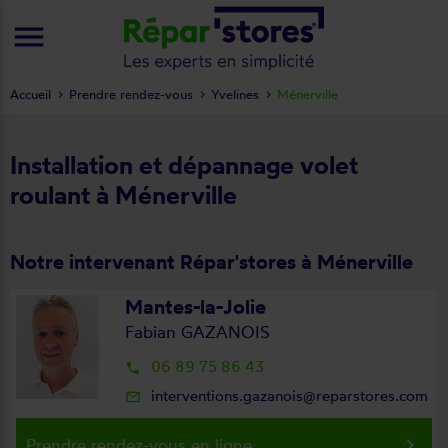
menu
Accueil
Prendre rendez-vous
Yvelines
Ménerville
Installation et dépannage volet
roulant à Ménerville
Notre intervenant Répar'stores à Ménerville
Mantes-la-Jolie
Fabian GAZANOIS
06 89 75 86 43
local_phone
interventions.gazanois@reparstores.com
mail_outline
keyboard_arrow_right
Prendre rendez-vous en ligne