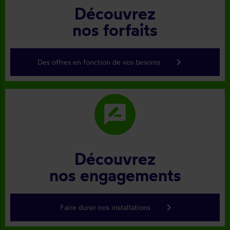
Découvrez
nos forfaits
keyboard_arrow_right
Des offres en fonction de vos besoins
rate_review
Découvrez
nos engagements
keyboard_arrow_right
Faire durer nos installations