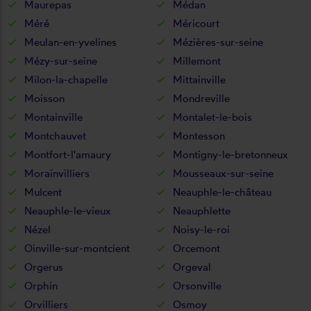
Maurepas
Médan
Méré
Méricourt
Meulan-en-yvelines
Mézières-sur-seine
Mézy-sur-seine
Millemont
Milon-la-chapelle
Mittainville
Moisson
Mondreville
Montainville
Montalet-le-bois
Montchauvet
Montesson
Montfort-l'amaury
Montigny-le-bretonneux
Morainvilliers
Mousseaux-sur-seine
Mulcent
Neauphle-le-château
Neauphle-le-vieux
Neauphlette
Nézel
Noisy-le-roi
Oinville-sur-montcient
Orcemont
Orgerus
Orgeval
Orphin
Orsonville
Orvilliers
Osmoy