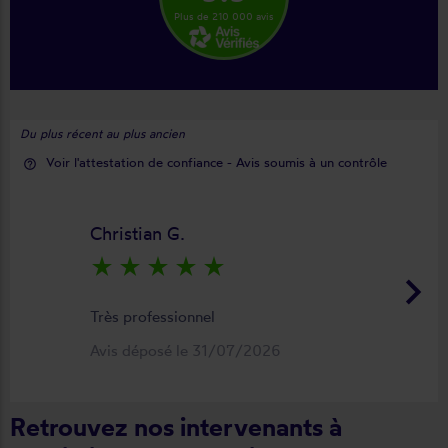
Plus de 210 000 avis
Du plus récent au plus ancien
Voir l'attestation de confiance - Avis soumis à un contrôle
help_outline
Christian G.
star_rate
star_rate
star_rate
star_rate
star_rate
keyboard_arrow_right
Très professionnel
Avis déposé le 31/07/2026
Retrouvez nos intervenants à