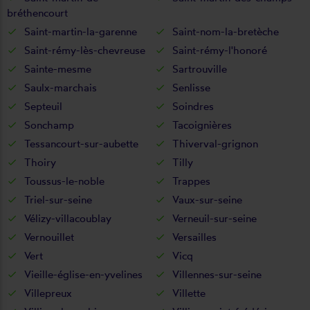
bréthencourt
Saint-martin-la-garenne
Saint-nom-la-bretèche
Saint-rémy-lès-chevreuse
Saint-rémy-l'honoré
Sainte-mesme
Sartrouville
Saulx-marchais
Senlisse
Septeuil
Soindres
Sonchamp
Tacoignières
Tessancourt-sur-aubette
Thiverval-grignon
Thoiry
Tilly
Toussus-le-noble
Trappes
Triel-sur-seine
Vaux-sur-seine
Vélizy-villacoublay
Verneuil-sur-seine
Vernouillet
Versailles
Vert
Vicq
Vieille-église-en-yvelines
Villennes-sur-seine
Villepreux
Villette