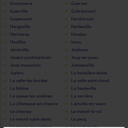
Grosrouvre
Guernes
Guerville
Guitrancourt
Guyancourt
Hardricourt
Hargeville
Herbeville
Hermeray
Houdan
Houilles
Issou
Jambville
Jeufosse
Jouars-pontchartrain
Jouy-en-josas
Jouy-mauvoisin
Jumeauville
Juziers
La boissière-école
La celle-les-bordes
La celle-saint-cloud
La falaise
La hauteville
La queue-les-yvelines
La verrière
La villeneuve-en-chevrie
Lainville-en-vexin
Le chesnay
Le mesnil-le-roi
Le mesnil-saint-denis
Le pecq
Le perray-en-yvelines
Le port-marly