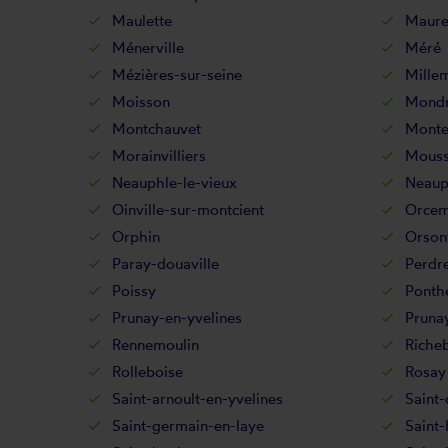
Maulette
Maure
Ménerville
Méré
Mézières-sur-seine
Mille
Moisson
Mondr
Montchauvet
Monte
Morainvilliers
Mouss
Neauphle-le-vieux
Neaup
Oinville-sur-montcient
Orcem
Orphin
Orsonv
Paray-douaville
Perdre
Poissy
Ponth
Prunay-en-yvelines
Pruna
Rennemoulin
Riche
Rolleboise
Rosay
Saint-arnoult-en-yvelines
Saint-
Saint-germain-en-laye
Saint-