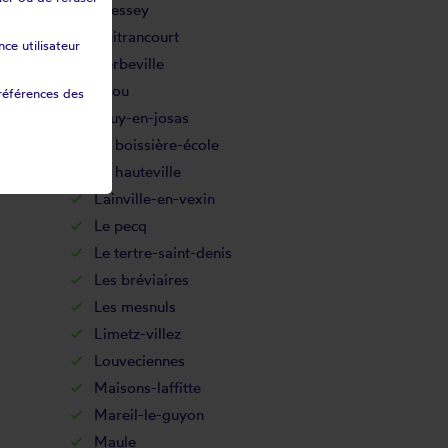
Gressey
Guitrancourt
ce utilisateur
Herbeville
Issou
références des
Jouy-en-josas
La boissière-école
La hauteville
Lainville-en-vexin
Le pecq
Le tertre-saint-denis
Les bréviaires
Les mesnuls
Limetz-villez
Louveciennes
Maisons-laffitte
Mareil-le-guyon
Maule