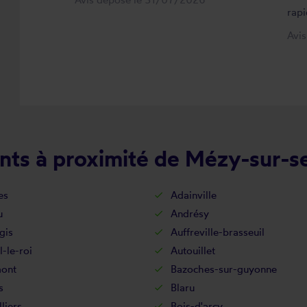
rapi
Avi
nts à proximité de Mézy-sur-s
es
Adainville
u
Andrésy
gis
Auffreville-brasseuil
l-le-roi
Autouillet
ont
Bazoches-sur-guyonne
s
Blaru
lliers
Bois-d'arcy