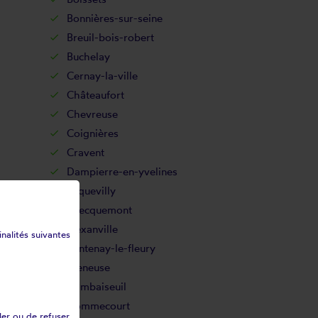
Bonnières-sur-seine
Breuil-bois-robert
Buchelay
Cernay-la-ville
Châteaufort
Chevreuse
Coignières
Cravent
Dampierre-en-yvelines
Ecquevilly
Évecquemont
Flexanville
inalités suivantes
Fontenay-le-fleury
Freneuse
Gambaiseuil
Gommecourt
ler ou de refuser