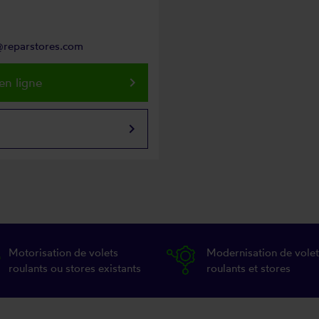
n@reparstores.com
keyboard_arrow_right
en ligne
keyboard_arrow_right
Motorisation de volets
Modernisation de volet
roulants ou stores existants
roulants et stores