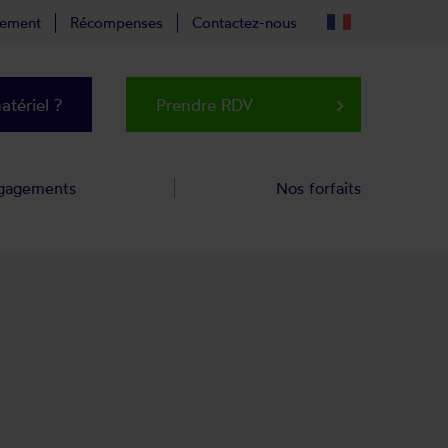
tement
Récompenses
Contactez-nous
tériel ?
Prendre RDV
keyboard_arrow_right
gagements
Nos forfaits