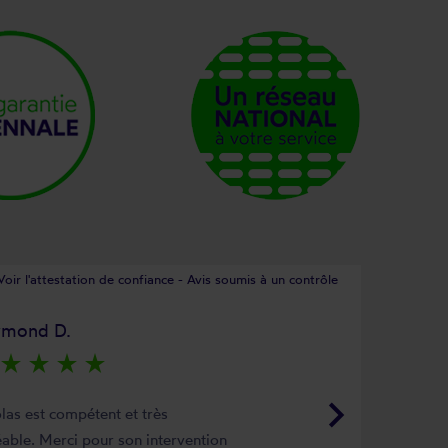
Voir l'attestation de confiance - Avis soumis à un contrôle
ymond D.
star_rate
star_rate
star_rate
star_rate
keyboard_arrow_right
las est compétent et très
able. Merci pour son intervention