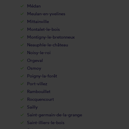
Médan
Meulan-en-yvelines
Mittainville
Montalet-le-bois
Montigny-le-bretonneux
Neauphle-le-château
Noisy-le-roi
Orgeval
Osmoy
Poigny-la-forêt
Port-villez
Rambouillet
Rocquencourt
Sailly
Saint-germain-de-la-grange
Saint-illiers-le-bois