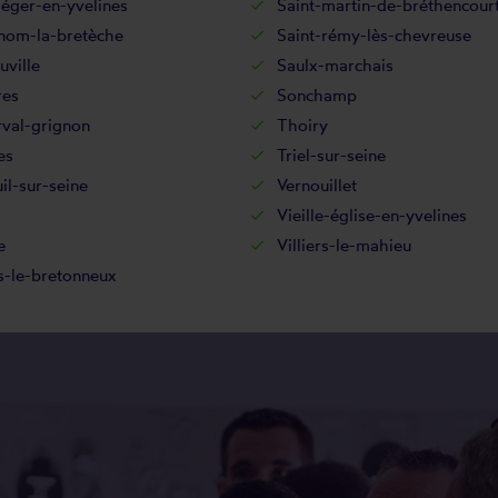
léger-en-yvelines
Saint-martin-de-bréthencour
-nom-la-bretèche
Saint-rémy-lès-chevreuse
uville
Saulx-marchais
res
Sonchamp
rval-grignon
Thoiry
es
Triel-sur-seine
il-sur-seine
Vernouillet
Vieille-église-en-yvelines
e
Villiers-le-mahieu
s-le-bretonneux