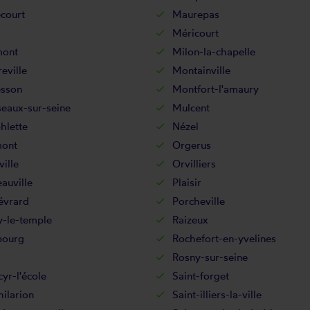
court
Maurepas
Méricourt
mont
Milon-la-chapelle
eville
Montainville
sson
Montfort-l'amaury
eaux-sur-seine
Mulcent
hlette
Nézel
ont
Orgerus
ille
Orvilliers
auville
Plaisir
évrard
Porcheville
y-le-temple
Raizeux
bourg
Rochefort-en-yvelines
Rosny-sur-seine
cyr-l'école
Saint-forget
hilarion
Saint-illiers-la-ville