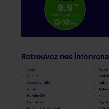
Excellence
9.9
/10
Plus de 210 000 avis
Retrouvez nos intervena
Ablis
Achèr
Allainville
Andel
Aubergenville
Auffar
Auteuil
Auteui
Bazainville
Bazem
Bennecourt
Beyne
Boinville-le-gaillard
Boinvi