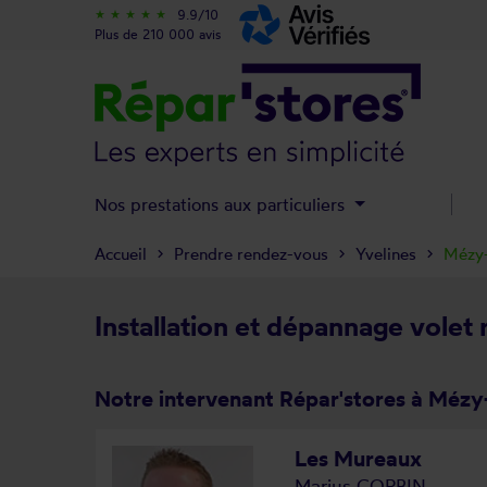
9.9/10
star_rate
star_rate
star_rate
star_rate
star_rate
Plus de 210 000 avis
Nos prestations aux particuliers
Accueil
Prendre rendez-vous
Yvelines
Mézy-
Installation et dépannage volet
Notre intervenant Répar'stores à Mézy
Les Mureaux
Marius CORBIN