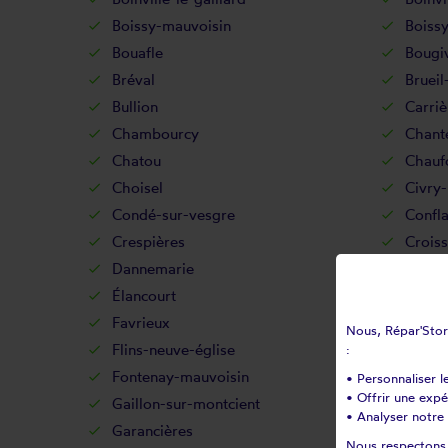
Boissy-mauvoisin
Boissy
Bouafle
Bougi
Bréval
Brueil
Bullion
Carriè
Chambourcy
Chant
Chatou
Chauf
Choisel
Civry-
Condé-sur-vesgre
Confla
Crespières
Croiss
Dannemarie
Davro
Élancourt
Éman
Favrieux
Feuche
Nous, Répar'Store
Flins-neuve-église
Flins-
:
Fontenay-mauvoisin
Fonten
• Personnaliser l
• Offrir une exp
Gaillon-sur-montcient
Gallui
• Analyser notre 
Garancières
Gargen
Nous respectons v