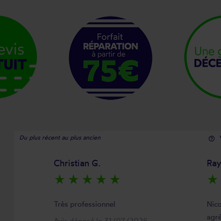
Du plus récent au plus ancien
help_outline
Christian G.
Ra
star_rate
star_rate
star_rate
star_rate
star_rate
star_rate
Très professionnel
Nico
agré
Avis déposé le 31/07/2026