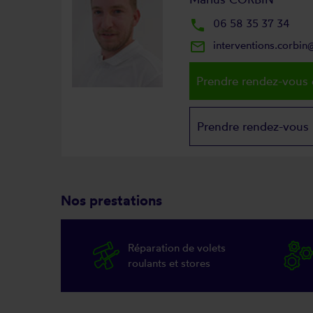
local_phone
06 58 35 37 34
mail_outline
interventions.corbi
Prendre rendez-vous 
Prendre rendez-vous
Nos prestations
Réparation de volets
roulants et stores