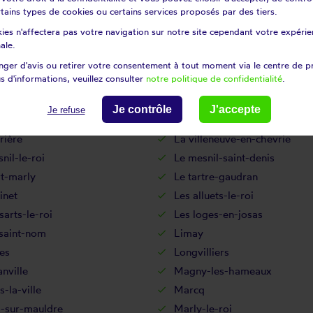
nville
Grandchamp
certains types de cookies ou certains services proposés par des tiers.
es
Guerville
ies n'affectera pas votre navigation sur notre site cependant votre expérien
court
Hargeville
ale.
an
Houilles
ger d'avis ou retirer votre consentement à tout moment via le centre de p
s d'informations, veuillez consulter
notre politique de confidentialité
.
sse
Jouars-pontchartrain
uville
Juziers
Je contrôle
J'accepte
Je refuse
le-saint-cloud
La falaise
rière
La villeneuve-en-chevrie
nil-le-roi
Le mesnil-saint-denis
t-marly
Le tartre-gaudran
inet
Les alluets-le-roi
sarts-le-roi
Les loges-en-josas
-saint-nom
Limay
es
Longvilliers
nville
Magny-les-hameaux
-la-ville
Marcq
l-sur-mauldre
Marly-le-roi