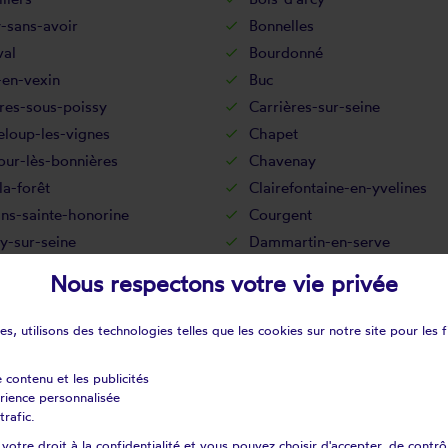
-sans-avoir
Bonnelles
val
Bourdonné
-en-vexin
Buc
res-sous-poissy
Carrières-sur-seine
eloup-les-vignes
Chapet
our-lès-bonnières
Chavenay
la-forêt
Clairefontaine-en-yvelines
ns-sainte-honorine
Courgent
y-sur-seine
Dammartin-en-serve
n
Drocourt
Nous respectons votre vie privée
cé
Épône
rolles
Flacourt
s, utilisons des technologies telles que les cookies sur notre site pour les f
sur-seine
Follainville-dennemont
ay-saint-père
Fourqueux
e contenu et les publicités
érience personnalisée
s
Gambais
trafic.
ville
Gazeran
otre droit à la confidentialité et vous pouvez choisir d'accepter, de contrô