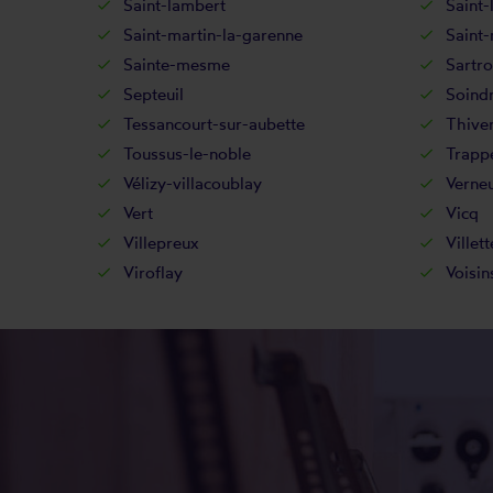
Saint-lambert
Saint-
Saint-martin-la-garenne
Saint
Sainte-mesme
Sartro
Septeuil
Soind
Tessancourt-sur-aubette
Thive
Toussus-le-noble
Trapp
Vélizy-villacoublay
Verneu
Vert
Vicq
Villepreux
Villett
Viroflay
Voisin