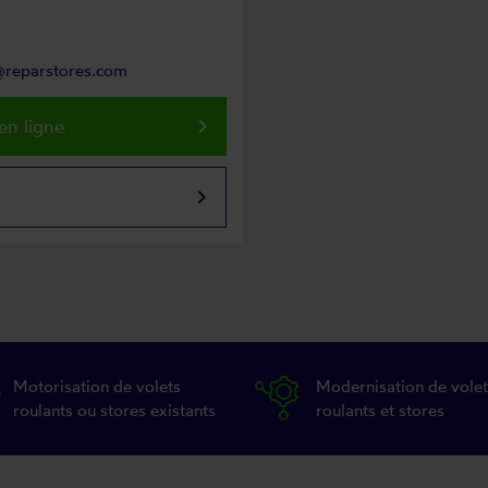
n@reparstores.com
keyboard_arrow_right
en ligne
keyboard_arrow_right
Motorisation de volets
Modernisation de volet
roulants ou stores existants
roulants et stores