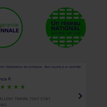
Voir l'attestation de confiance - Avis soumis à un contrôle
ncis P.
star_rate
star_rate
star_rate
star_rate
keyboard_arrow_right
ELLENT TRAVAIL.TOUT ETAIT
FAIT.