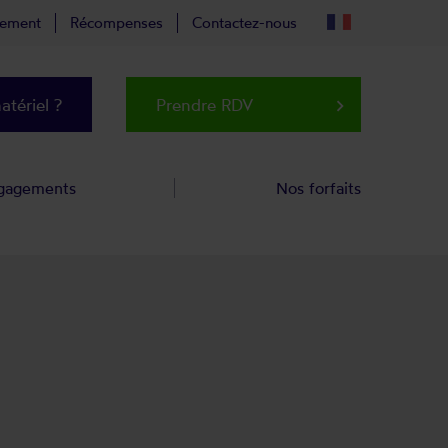
tement
Récompenses
Contactez-nous
tériel ?
Prendre RDV
keyboard_arrow_right
gagements
Nos forfaits