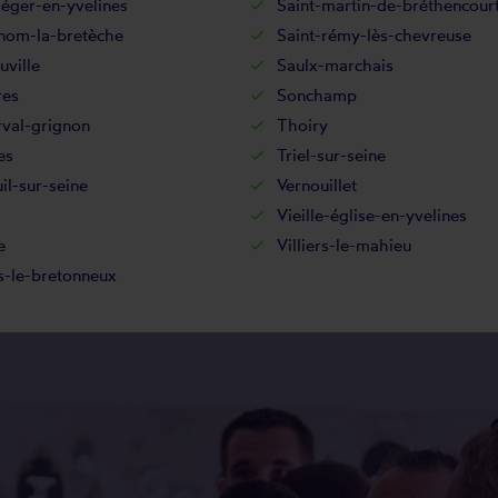
léger-en-yvelines
Saint-martin-de-bréthencour
-nom-la-bretèche
Saint-rémy-lès-chevreuse
uville
Saulx-marchais
res
Sonchamp
rval-grignon
Thoiry
es
Triel-sur-seine
il-sur-seine
Vernouillet
Vieille-église-en-yvelines
e
Villiers-le-mahieu
s-le-bretonneux