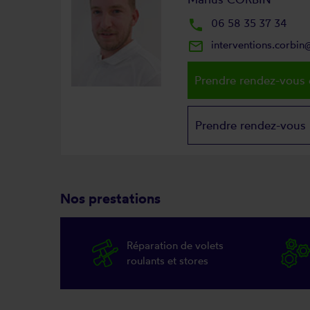
local_phone
06 58 35 37 34
mail_outline
interventions.corbi
Prendre rendez-vous 
Prendre rendez-vous
Nos prestations
Réparation de volets
roulants et stores