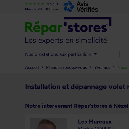
9.9/10
star_rate
star_rate
star_rate
star_rate
star_rate
Plus de 210 000 avis
Nos prestations aux particuliers
Accueil
Prendre rendez-vous
Yvelines
Nézel
Installation et dépannage volet 
Notre intervenant Répar'stores à Nézel
Les Mureaux
Marius CORBIN