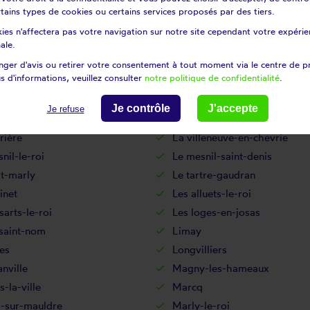
nville
Grandchamp
certains types de cookies ou certains services proposés par des tiers.
es
Guerville
ies n'affectera pas votre navigation sur notre site cependant votre expérien
court
Hargeville
ale.
an
Houilles
ger d'avis ou retirer votre consentement à tout moment via le centre de p
s d'informations, veuillez consulter
notre politique de confidentialité
.
sse
Jouars-pontchartrain
uville
Juziers
Je contrôle
J'accepte
Je refuse
le-saint-cloud
La falaise
rière
La villeneuve-en-chevrie
nil-le-roi
Le mesnil-saint-denis
t-marly
Le tartre-gaudran
inet
Les alluets-le-roi
sarts-le-roi
Les loges-en-josas
-saint-nom
Limay
es
Longvilliers
nville
Magny-les-hameaux
-la-ville
Marcq
l-sur-mauldre
Marly-le-roi