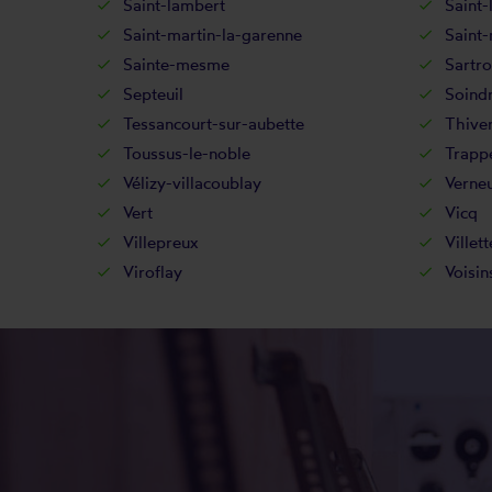
Saint-lambert
Saint-
Saint-martin-la-garenne
Saint
Sainte-mesme
Sartro
Septeuil
Soind
Tessancourt-sur-aubette
Thive
Toussus-le-noble
Trapp
Vélizy-villacoublay
Verneu
Vert
Vicq
Villepreux
Villett
Viroflay
Voisin