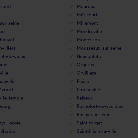
court
Maurepas
Méricourt
sur-seine
Millemont
on
Mondreville
hauvet
Montesson
villiers
Mousseaux-sur-seine
hle-le-vieux
Neauphlette
ont
Orgerus
ille
Orvilliers
auville
Plaisir
évrard
Porcheville
y-le-temple
Raizeux
bourg
Rochefort-en-yvelines
Rosny-sur-seine
cyr-l'école
Saint-forget
hilarion
Saint-illiers-la-ville