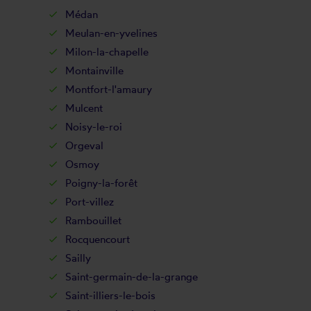
Médan
Meulan-en-yvelines
Milon-la-chapelle
Montainville
Montfort-l'amaury
Mulcent
Noisy-le-roi
Orgeval
Osmoy
Poigny-la-forêt
Port-villez
Rambouillet
Rocquencourt
Sailly
Saint-germain-de-la-grange
Saint-illiers-le-bois