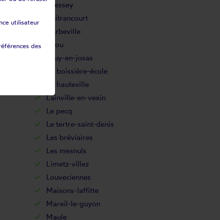
Gressey
Guitrancourt
ce utilisateur
Herbeville
Issou
références des
Jouy-en-josas
La boissière-école
La hauteville
Lainville-en-vexin
Le pecq
Le tertre-saint-denis
Les bréviaires
Les mesnuls
Limetz-villez
Louveciennes
Maisons-laffitte
Mareil-le-guyon
Maule