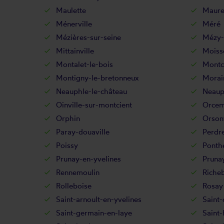
Maulette
Maure
Ménerville
Méré
Mézières-sur-seine
Mézy-
Mittainville
Moiss
Montalet-le-bois
Montc
Montigny-le-bretonneux
Morain
Neauphle-le-château
Neaup
Oinville-sur-montcient
Orcem
Orphin
Orsonv
Paray-douaville
Perdre
Poissy
Ponth
Prunay-en-yvelines
Pruna
Rennemoulin
Riche
Rolleboise
Rosay
Saint-arnoult-en-yvelines
Saint-
Saint-germain-en-laye
Saint-