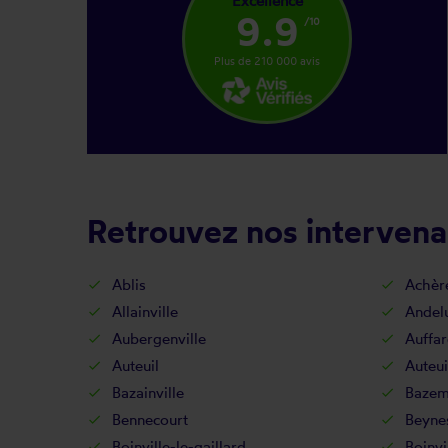
Excellence
9.9
/10
Plus de 210 000 avis
Retrouvez nos intervena
Ablis
Achèr
Allainville
Andel
Aubergenville
Auffar
Auteuil
Auteui
Bazainville
Bazem
Bennecourt
Beyne
Boinville-le-gaillard
Boinvi