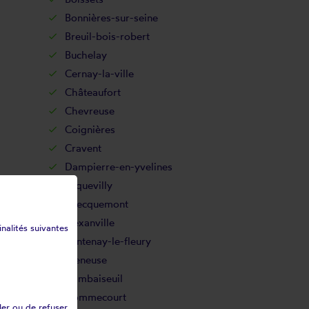
Bonnières-sur-seine
Breuil-bois-robert
Buchelay
Cernay-la-ville
Châteaufort
Chevreuse
Coignières
Cravent
Dampierre-en-yvelines
Ecquevilly
Évecquemont
Flexanville
inalités suivantes
Fontenay-le-fleury
Freneuse
Gambaiseuil
Gommecourt
ler ou de refuser