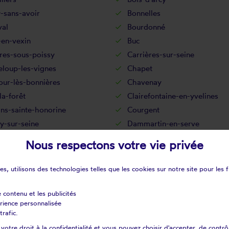
-sans-avoir
Bonnelles
val
Bourdonné
-en-vexin
Buc
res-sous-poissy
Carrières-sur-seine
eloup-les-vignes
Chapet
our-lès-bonnières
Chavenay
la-forêt
Clairefontaine-en-yvelines
ns-sainte-honorine
Courgent
y-sur-seine
Dammartin-en-serve
n
Drocourt
Nous respectons votre vie privée
cé
Épône
rolles
Flacourt
s, utilisons des technologies telles que les cookies sur notre site pour les f
sur-seine
Follainville-dennemont
ay-saint-père
Fourqueux
e contenu et les publicités
érience personnalisée
s
Gambais
trafic.
ville
Gazeran
otre droit à la confidentialité et vous pouvez choisir d'accepter, de contrô