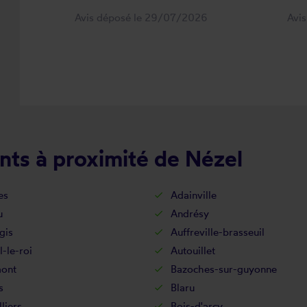
Avis déposé le 29/07/2026
Avi
nts à proximité de Nézel
es
Adainville
u
Andrésy
gis
Auffreville-brasseuil
l-le-roi
Autouillet
ont
Bazoches-sur-guyonne
s
Blaru
lliers
Bois-d'arcy