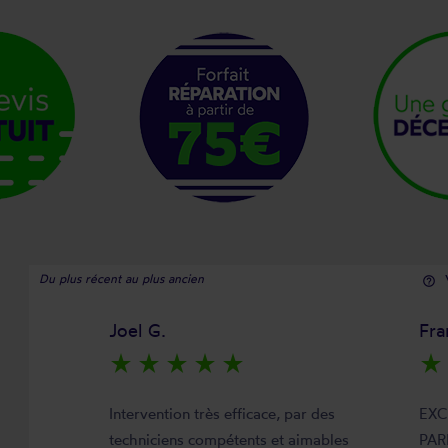
Du plus récent au plus ancien
help_outline
Joel G.
Fra
star_rate
star_rate
star_rate
star_rate
star_rate
star_rate
Intervention très efficace, par des
EXC
techniciens compétents et aimables
PAR