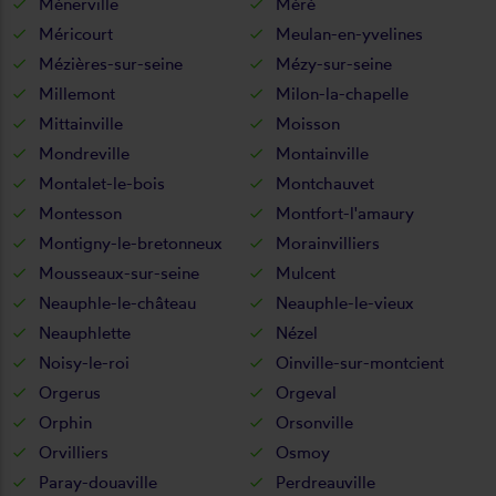
Ménerville
Méré
Méricourt
Meulan-en-yvelines
Mézières-sur-seine
Mézy-sur-seine
Millemont
Milon-la-chapelle
Mittainville
Moisson
Mondreville
Montainville
Montalet-le-bois
Montchauvet
Montesson
Montfort-l'amaury
Montigny-le-bretonneux
Morainvilliers
Mousseaux-sur-seine
Mulcent
Neauphle-le-château
Neauphle-le-vieux
Neauphlette
Nézel
Noisy-le-roi
Oinville-sur-montcient
Orgerus
Orgeval
Orphin
Orsonville
Orvilliers
Osmoy
Paray-douaville
Perdreauville