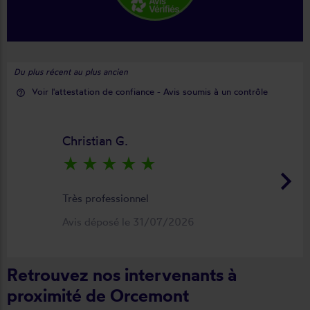
Du plus récent au plus ancien
Voir l'attestation de confiance - Avis soumis à un contrôle
help_outline
Christian G.
star_rate
star_rate
star_rate
star_rate
star_rate
keyboard_arrow_right
Très professionnel
Avis déposé le 31/07/2026
Retrouvez nos intervenants à
proximité de Orcemont