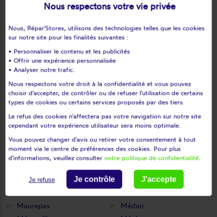
Nous respectons votre vie privée
Le tremblay-sur-mauldre
Le vésinet
Les alluets-le-roi
Les bréviaires
Nous, Répar'Stores, utilisons des technologies telles que les cookies
Les clayes-sous-bois
Les essarts-le-roi
sur notre site pour les finalités suivantes :
Les loges-en-josas
Les mesnuls
• Personnaliser le contenu et les publicités
• Offrir une expérience personnalisée
Les mureaux
Lévis-saint-nom
• Analyser notre trafic.
Limay
Limetz-villez
Nous respectons votre droit à la confidentialité et vous pouvez
Lommoye
Longnes
choisir d'accepter, de contrôler ou de refuser l'utilisation de certains
Longvilliers
Louveciennes
types de cookies ou certains services proposés par des tiers.
L'étang-la-ville
Magnanville
Le refus des cookies n'affectera pas votre navigation sur notre site
cependant votre expérience utilisateur sera moins optimale.
Magny-les-hameaux
Maisons-laffitte
Vous pouvez changer d'avis ou retirer votre consentement à tout
Mantes-la-jolie
Mantes-la-ville
moment via le centre de préférences des cookies. Pour plus
Marcq
Mareil-le-guyon
d'informations, veuillez consulter
notre politique de confidentialité
.
Mareil-marly
Mareil-sur-mauldre
Marly-le-roi
Maule
Je contrôle
J'accepte
Je refuse
Maulette
Maurecourt
Maurepas
Médan