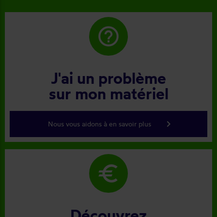
help_outline
J'ai un problème
sur mon matériel
keyboard_arrow_right
Nous vous aidons à en savoir plus
euro
Découvrez