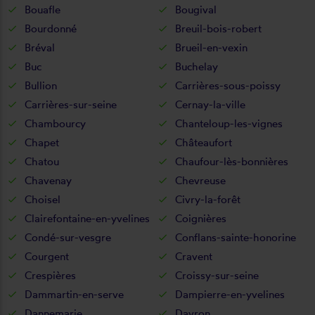
Bouafle
Bougival
Bourdonné
Breuil-bois-robert
Bréval
Brueil-en-vexin
Buc
Buchelay
Bullion
Carrières-sous-poissy
Carrières-sur-seine
Cernay-la-ville
Chambourcy
Chanteloup-les-vignes
Chapet
Châteaufort
Chatou
Chaufour-lès-bonnières
Chavenay
Chevreuse
Choisel
Civry-la-forêt
Clairefontaine-en-yvelines
Coignières
Condé-sur-vesgre
Conflans-sainte-honorine
Courgent
Cravent
Crespières
Croissy-sur-seine
Dammartin-en-serve
Dampierre-en-yvelines
Dannemarie
Davron