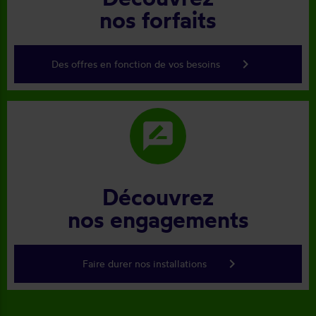
nos forfaits
keyboard_arrow_right
Des offres en fonction de vos besoins
rate_review
Découvrez
nos engagements
keyboard_arrow_right
Faire durer nos installations