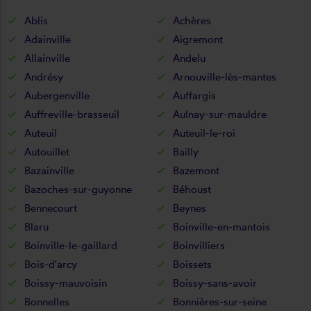
Ablis
Achères
Adainville
Aigremont
Allainville
Andelu
Andrésy
Arnouville-lès-mantes
Aubergenville
Auffargis
Auffreville-brasseuil
Aulnay-sur-mauldre
Auteuil
Auteuil-le-roi
Autouillet
Bailly
Bazainville
Bazemont
Bazoches-sur-guyonne
Béhoust
Bennecourt
Beynes
Blaru
Boinville-en-mantois
Boinville-le-gaillard
Boinvilliers
Bois-d'arcy
Boissets
Boissy-mauvoisin
Boissy-sans-avoir
Bonnelles
Bonnières-sur-seine