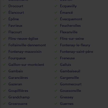
Drocourt
Ecquevilly
Élancourt
Émancé
Épône
Évecquemont
Favrieux
Feucherolles
Flacourt
Flexanville
Flins-neuve-église
Flins-sur-seine
Follainville-dennemont
Fontenay-le-fleury
Fontenay-mauvoisin
Fontenay-saint-père
Fourqueux
Freneuse
Gaillon-sur-montcient
Galluis
Gambais
Gambaiseuil
Garancières
Gargenville
Gazeran
Gommecourt
Goupillières
Goussonville
Grandchamp
Gressey
Grosrouvre
Guernes