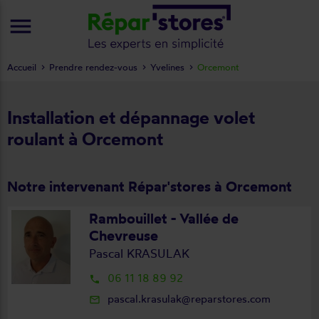
menu
Accueil
Prendre rendez-vous
Yvelines
Orcemont
Installation et dépannage volet
roulant à Orcemont
Notre intervenant Répar'stores à Orcemont
Rambouillet - Vallée de
Chevreuse
Pascal KRASULAK
06 11 18 89 92
local_phone
pascal.krasulak@reparstores.com
mail_outline