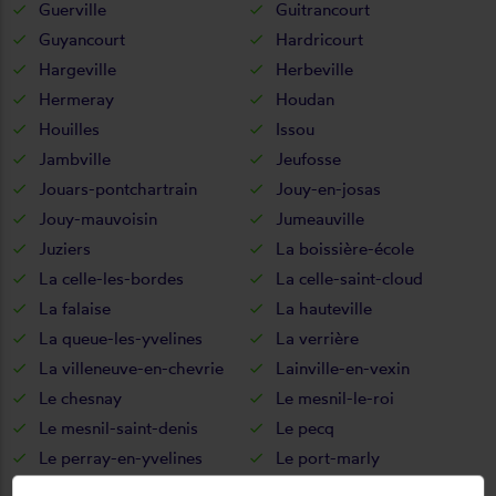
Guerville
Guitrancourt
Guyancourt
Hardricourt
Hargeville
Herbeville
Hermeray
Houdan
Houilles
Issou
Jambville
Jeufosse
Jouars-pontchartrain
Jouy-en-josas
Jouy-mauvoisin
Jumeauville
Juziers
La boissière-école
La celle-les-bordes
La celle-saint-cloud
La falaise
La hauteville
La queue-les-yvelines
La verrière
La villeneuve-en-chevrie
Lainville-en-vexin
Le chesnay
Le mesnil-le-roi
Le mesnil-saint-denis
Le pecq
Le perray-en-yvelines
Le port-marly
Le tartre-gaudran
Le tertre-saint-denis