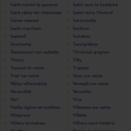
Saint-martin-la-garenne
Saint-nom-la-bretèche
Saint-rémy-lès-chevreuse
Saint-rémy-l'honoré
Sainte-mesme
Sartrouville
Saulx-marchais
Senlisse
Septeuil
Soindres
Sonchamp
Tacoignières
Tessancourt-sur-aubette
Thiverval-grignon
Thoiry
Tilly
Toussus-le-noble
Trappes
Triel-sur-seine
Vaux-sur-seine
Vélizy-villacoublay
Verneuil-sur-seine
Vernouillet
Versailles
Vert
Vicq
Vieille-église-en-yvelines
Villennes-sur-seine
Villepreux
Villette
Villiers-le-mahieu
Villiers-saint-frédéric
Viroflay
Voisins-le-bretonneux