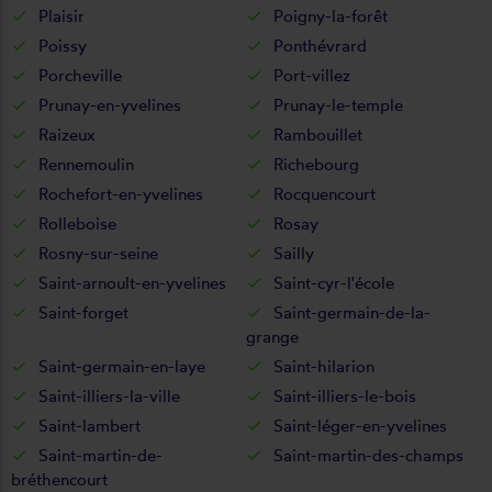
Plaisir
Poigny-la-forêt
Poissy
Ponthévrard
Porcheville
Port-villez
Prunay-en-yvelines
Prunay-le-temple
Raizeux
Rambouillet
Rennemoulin
Richebourg
Rochefort-en-yvelines
Rocquencourt
Rolleboise
Rosay
Rosny-sur-seine
Sailly
Saint-arnoult-en-yvelines
Saint-cyr-l'école
Saint-forget
Saint-germain-de-la-
grange
Saint-germain-en-laye
Saint-hilarion
Saint-illiers-la-ville
Saint-illiers-le-bois
Saint-lambert
Saint-léger-en-yvelines
Saint-martin-de-
Saint-martin-des-champs
bréthencourt