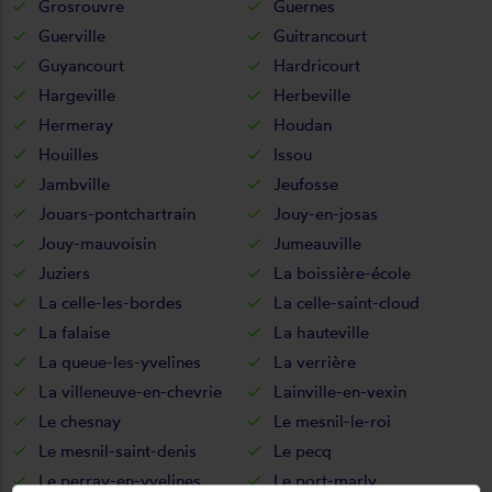
Grosrouvre
Guernes
Guerville
Guitrancourt
Guyancourt
Hardricourt
Hargeville
Herbeville
Hermeray
Houdan
Houilles
Issou
Jambville
Jeufosse
Jouars-pontchartrain
Jouy-en-josas
Jouy-mauvoisin
Jumeauville
Juziers
La boissière-école
La celle-les-bordes
La celle-saint-cloud
La falaise
La hauteville
La queue-les-yvelines
La verrière
La villeneuve-en-chevrie
Lainville-en-vexin
Le chesnay
Le mesnil-le-roi
Le mesnil-saint-denis
Le pecq
Le perray-en-yvelines
Le port-marly