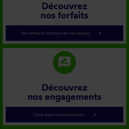
Découvrez
nos forfaits
keyboard_arrow_right
Des offres en fonction de vos besoins
rate_review
Découvrez
nos engagements
keyboard_arrow_right
Faire durer nos installations