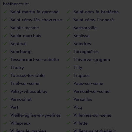
bréthencourt
Saint-martin-la-garenne
Saint-nom-la-bretèche
Saint-rémy-lès-chevreuse
Saint-rémy-l'honoré
Sainte-mesme
Sartrouville
Saulx-marchais
Senlisse
Septeuil
Soindres
Sonchamp
Tacoignières
Tessancourt-sur-aubette
Thiverval-grignon
Thoiry
Tilly
Toussus-le-noble
Trappes
Triel-sur-seine
Vaux-sur-seine
Vélizy-villacoublay
Verneuil-sur-seine
Vernouillet
Versailles
Vert
Vicq
Vieille-église-en-yvelines
Villennes-sur-seine
Villepreux
Villette
Villiers-le-mahieu
Villiers-saint-frédéric