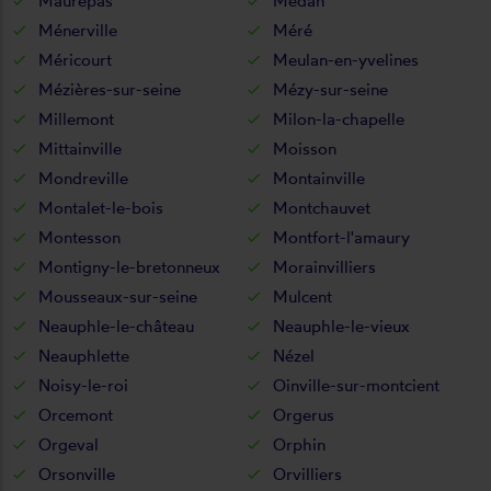
Maurepas
Médan
Ménerville
Méré
Méricourt
Meulan-en-yvelines
Mézières-sur-seine
Mézy-sur-seine
Millemont
Milon-la-chapelle
Mittainville
Moisson
Mondreville
Montainville
Montalet-le-bois
Montchauvet
Montesson
Montfort-l'amaury
Montigny-le-bretonneux
Morainvilliers
Mousseaux-sur-seine
Mulcent
Neauphle-le-château
Neauphle-le-vieux
Neauphlette
Nézel
Noisy-le-roi
Oinville-sur-montcient
Orcemont
Orgerus
Orgeval
Orphin
Orsonville
Orvilliers