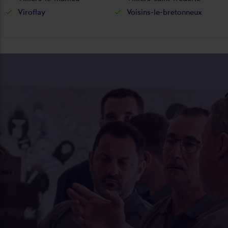
Viroflay
Voisins-le-bretonneux