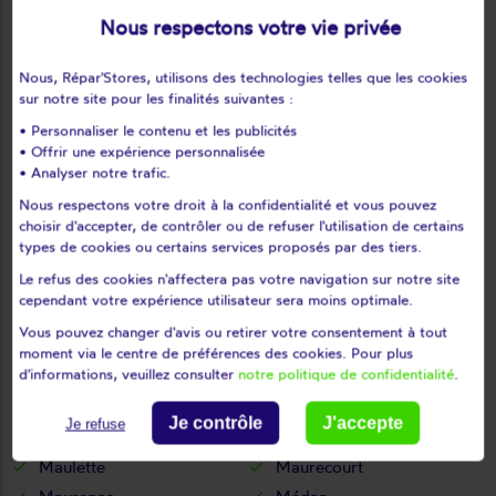
Le tartre-gaudran
Le tertre-saint-denis
Nous respectons votre vie privée
Le tremblay-sur-mauldre
Le vésinet
Les alluets-le-roi
Les bréviaires
Nous, Répar'Stores, utilisons des technologies telles que les cookies
sur notre site pour les finalités suivantes :
Les clayes-sous-bois
Les essarts-le-roi
• Personnaliser le contenu et les publicités
Les loges-en-josas
Les mesnuls
• Offrir une expérience personnalisée
Les mureaux
Lévis-saint-nom
• Analyser notre trafic.
Limay
Limetz-villez
Nous respectons votre droit à la confidentialité et vous pouvez
choisir d'accepter, de contrôler ou de refuser l'utilisation de certains
Lommoye
Longnes
types de cookies ou certains services proposés par des tiers.
Longvilliers
Louveciennes
Le refus des cookies n'affectera pas votre navigation sur notre site
L'étang-la-ville
Magnanville
cependant votre expérience utilisateur sera moins optimale.
Magny-les-hameaux
Maisons-laffitte
Vous pouvez changer d'avis ou retirer votre consentement à tout
Mantes-la-jolie
Mantes-la-ville
moment via le centre de préférences des cookies. Pour plus
d'informations, veuillez consulter
notre politique de confidentialité
.
Marcq
Mareil-le-guyon
Mareil-marly
Mareil-sur-mauldre
Je contrôle
J'accepte
Je refuse
Marly-le-roi
Maule
Maulette
Maurecourt