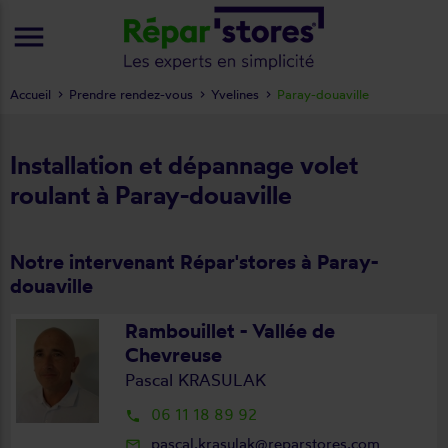
menu
Accueil
Prendre rendez-vous
Yvelines
Paray-douaville
Installation et dépannage volet
roulant à Paray-douaville
Notre intervenant Répar'stores à Paray-
douaville
Rambouillet - Vallée de
Chevreuse
Pascal KRASULAK
06 11 18 89 92
local_phone
pascal.krasulak@reparstores.com
mail_outline