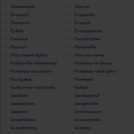
Dannemarie
Davron
Drocourt
Ecquevilly
Élancourt
Émancé
Épône
Évecquemont
Favrieux
Feucherolles
Flacourt
Flexanville
Flins-neuve-église
Flins-sur-seine
Follainville-dennemont
Fontenay-le-fleury
Fontenay-mauvoisin
Fontenay-saint-père
Fourqueux
Freneuse
Gaillon-sur-montcient
Galluis
Gambais
Gambaiseuil
Garancières
Gargenville
Gazeran
Gommecourt
Goupillières
Goussonville
Grandchamp
Gressey