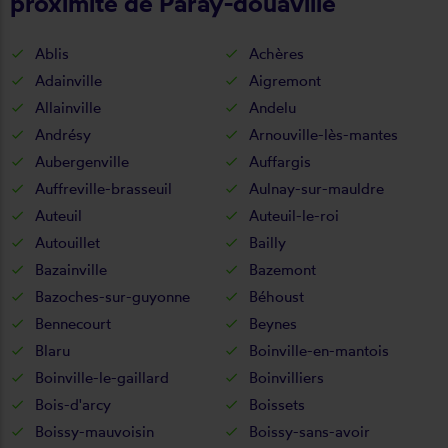
proximité de Paray-douaville
Ablis
Achères
Adainville
Aigremont
Allainville
Andelu
Andrésy
Arnouville-lès-mantes
Aubergenville
Auffargis
Auffreville-brasseuil
Aulnay-sur-mauldre
Auteuil
Auteuil-le-roi
Autouillet
Bailly
Bazainville
Bazemont
Bazoches-sur-guyonne
Béhoust
Bennecourt
Beynes
Blaru
Boinville-en-mantois
Boinville-le-gaillard
Boinvilliers
Bois-d'arcy
Boissets
Boissy-mauvoisin
Boissy-sans-avoir