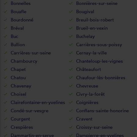
Bonnelles
Bonnières-sur-seine
Bouafle
Bougival
Bourdonné
Breuil-bois-robert
Bréval
Brueil-en-vexin
Buc
Buchelay
Bullion
Carrières-sous-poissy
Carrières-sur-seine
Cernay-la-ville
Chambourcy
Chanteloup-les-vignes
Chapet
Châteaufort
Chatou
Chaufour-lès-bonnières
Chavenay
Chevreuse
Choisel
Civry-la-forêt
Clairefontaine-en-yvelines
Coignières
Condé-sur-vesgre
Conflans-sainte-honorine
Courgent
Cravent
Crespières
Croissy-sur-seine
Dammartin-en-serve
Dampierre-en-yvelines