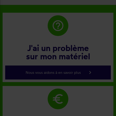
help_outline
J'ai un problème
sur mon matériel
keyboard_arrow_right
Nous vous aidons à en savoir plus
euro