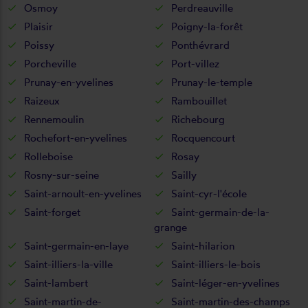
Osmoy
Perdreauville
Plaisir
Poigny-la-forêt
Poissy
Ponthévrard
Porcheville
Port-villez
Prunay-en-yvelines
Prunay-le-temple
Raizeux
Rambouillet
Rennemoulin
Richebourg
Rochefort-en-yvelines
Rocquencourt
Rolleboise
Rosay
Rosny-sur-seine
Sailly
Saint-arnoult-en-yvelines
Saint-cyr-l'école
Saint-forget
Saint-germain-de-la-
grange
Saint-germain-en-laye
Saint-hilarion
Saint-illiers-la-ville
Saint-illiers-le-bois
Saint-lambert
Saint-léger-en-yvelines
Saint-martin-de-
Saint-martin-des-champs