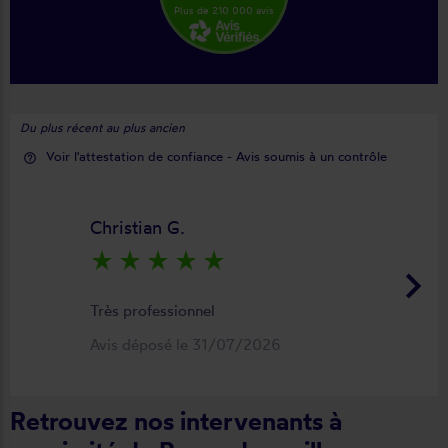
Plus de 210 000 avis
Du plus récent au plus ancien
Voir l'attestation de confiance - Avis soumis à un contrôle
help_outline
Christian G.
star_rate
star_rate
star_rate
star_rate
star_rate
keyboard_arrow_right
Très professionnel
Avis déposé le 31/07/2026
Retrouvez nos intervenants à