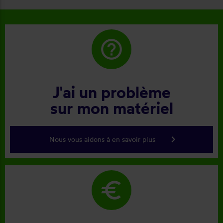
help_outline
J'ai un problème
sur mon matériel
keyboard_arrow_right
Nous vous aidons à en savoir plus
euro