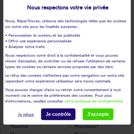
Le tartre-gaudran
Le tertre-saint-denis
Nous respectons votre vie privée
Le tremblay-sur-mauldre
Le vésinet
Les alluets-le-roi
Les bréviaires
Nous, Répar'Stores, utilisons des technologies telles que les cookies
sur notre site pour les finalités suivantes :
Les clayes-sous-bois
Les essarts-le-roi
• Personnaliser le contenu et les publicités
Les loges-en-josas
Les mesnuls
• Offrir une expérience personnalisée
Les mureaux
Lévis-saint-nom
• Analyser notre trafic.
Limay
Limetz-villez
Nous respectons votre droit à la confidentialité et vous pouvez
choisir d'accepter, de contrôler ou de refuser l'utilisation de certains
Lommoye
Longnes
types de cookies ou certains services proposés par des tiers.
Longvilliers
Louveciennes
Le refus des cookies n'affectera pas votre navigation sur notre site
L'étang-la-ville
Magnanville
cependant votre expérience utilisateur sera moins optimale.
Magny-les-hameaux
Maisons-laffitte
Vous pouvez changer d'avis ou retirer votre consentement à tout
Mantes-la-jolie
Mantes-la-ville
moment via le centre de préférences des cookies. Pour plus
d'informations, veuillez consulter
notre politique de confidentialité
.
Marcq
Mareil-le-guyon
Mareil-marly
Mareil-sur-mauldre
Je contrôle
J'accepte
Je refuse
Marly-le-roi
Maule
Maulette
Maurecourt