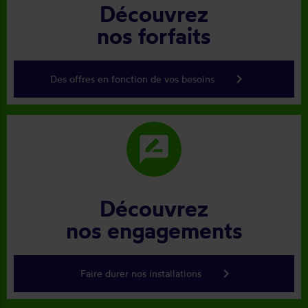
Découvrez
nos forfaits
keyboard_arrow_right
Des offres en fonction de vos besoins
rate_review
Découvrez
nos engagements
keyboard_arrow_right
Faire durer nos installations