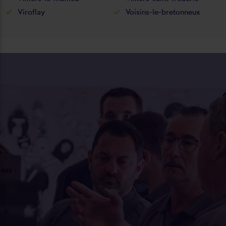
Viroflay
Voisins-le-bretonneux