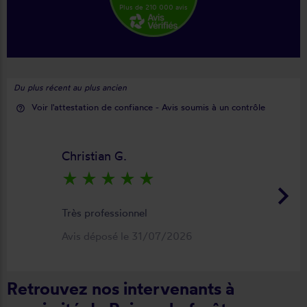
Plus de 210 000 avis
Du plus récent au plus ancien
Voir l'attestation de confiance - Avis soumis à un contrôle
help_outline
Christian G.
star_rate
star_rate
star_rate
star_rate
star_rate
keyboard_arrow_right
Très professionnel
Avis déposé le 31/07/2026
Retrouvez nos intervenants à