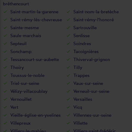
bréthencourt
Saint-martin-la-garenne
Saint-nom-la-bretèche
Saint-rémy-lès-chevreuse
Saint-rémy-l'honoré
Sainte-mesme
Sartrouville
Saulx-marchais
Senlisse
Septeuil
Soindres
Sonchamp
Tacoignières
Tessancourt-sur-aubette
Thiverval-grignon
Thoiry
Tilly
Toussus-le-noble
Trappes
Triel-sur-seine
Vaux-sur-seine
Vélizy-villacoublay
Verneuil-sur-seine
Vernouillet
Versailles
Vert
Vicq
Vieille-église-en-yvelines
Villennes-sur-seine
Villepreux
Villette
Villiers-le-mahieu
Villiers-saint-frédéric