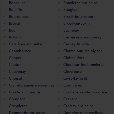
Bonnelles
Bonnières-sur-seine
Bouafle
Bougival
Bourdonné
Breuil-bois-robert
Bréval
Brueil-en-vexin
Buc
Buchelay
Bullion
Carrières-sous-poissy
Carrières-sur-seine
Cernay-la-ville
Chambourcy
Chanteloup-les-vignes
Chapet
Châteaufort
Chatou
Chaufour-lès-bonnières
Chavenay
Chevreuse
Choisel
Civry-la-forêt
Clairefontaine-en-yvelines
Coignières
Condé-sur-vesgre
Conflans-sainte-honorine
Courgent
Cravent
Crespières
Croissy-sur-seine
Dammartin-en-serve
Dampierre-en-yvelines