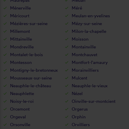
Maurepas
Médan
Ménerville
Méré
Méricourt
Meulan-en-yvelines
Mézières-sur-seine
Mézy-sur-seine
Millemont
Milon-la-chapelle
Mittainville
Moisson
Mondreville
Montainville
Montalet-le-bois
Montchauvet
Montesson
Montfort-l'amaury
Montigny-le-bretonneux
Morainvilliers
Mousseaux-sur-seine
Mulcent
Neauphle-le-château
Neauphle-le-vieux
Neauphlette
Nézel
Noisy-le-roi
Oinville-sur-montcient
Orcemont
Orgerus
Orgeval
Orphin
Orsonville
Orvilliers