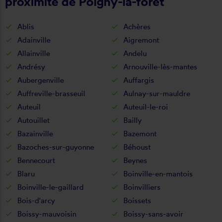
proximité de Poigny-la-forêt
Ablis
Achères
Adainville
Aigremont
Allainville
Andelu
Andrésy
Arnouville-lès-mantes
Aubergenville
Auffargis
Auffreville-brasseuil
Aulnay-sur-mauldre
Auteuil
Auteuil-le-roi
Autouillet
Bailly
Bazainville
Bazemont
Bazoches-sur-guyonne
Béhoust
Bennecourt
Beynes
Blaru
Boinville-en-mantois
Boinville-le-gaillard
Boinvilliers
Bois-d'arcy
Boissets
Boissy-mauvoisin
Boissy-sans-avoir