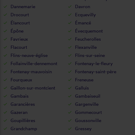
Dannemarie
Davron
Drocourt
Ecquevilly
Élancourt
Émancé
Épône
Évecquemont
Favrieux
Feucherolles
Flacourt
Flexanville
Flins-neuve-église
Flins-sur-seine
Follainville-dennemont
Fontenay-le-fleury
Fontenay-mauvoisin
Fontenay-saint-père
Fourqueux
Freneuse
Gaillon-sur-montcient
Galluis
Gambais
Gambaiseuil
Garancières
Gargenville
Gazeran
Gommecourt
Goupillières
Goussonville
Grandchamp
Gressey