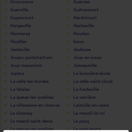
Grosrouvre
Guernes
Guerville
Guitrancourt
Guyancourt
Hardricourt
Hargeville
Herbeville
Hermeray
Houdan
Houilles
Issou
Jambville
Jeufosse
Jouars-pontchartrain
Jouy-en-josas
Jouy-mauvoisin
Jumeauville
Juziers
La boissière-école
La celle-les-bordes
La celle-saint-cloud
La falaise
La hauteville
La queue-les-yvelines
La verrière
La villeneuve-en-chevrie
Lainville-en-vexin
Le chesnay
Le mesnil-le-roi
Le mesnil-saint-denis
Le pecq
Le perray-en-yvelines
Le port-marly