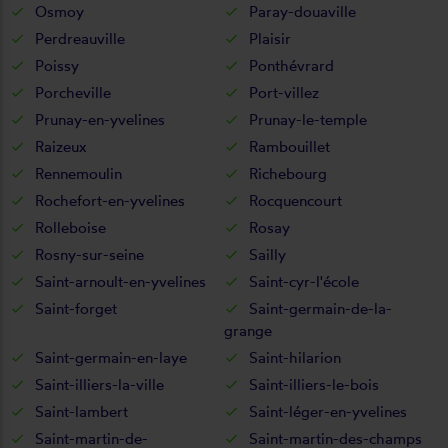
Osmoy
Paray-douaville
Perdreauville
Plaisir
Poissy
Ponthévrard
Porcheville
Port-villez
Prunay-en-yvelines
Prunay-le-temple
Raizeux
Rambouillet
Rennemoulin
Richebourg
Rochefort-en-yvelines
Rocquencourt
Rolleboise
Rosay
Rosny-sur-seine
Sailly
Saint-arnoult-en-yvelines
Saint-cyr-l'école
Saint-forget
Saint-germain-de-la-
grange
Saint-germain-en-laye
Saint-hilarion
Saint-illiers-la-ville
Saint-illiers-le-bois
Saint-lambert
Saint-léger-en-yvelines
Saint-martin-de-
Saint-martin-des-champs