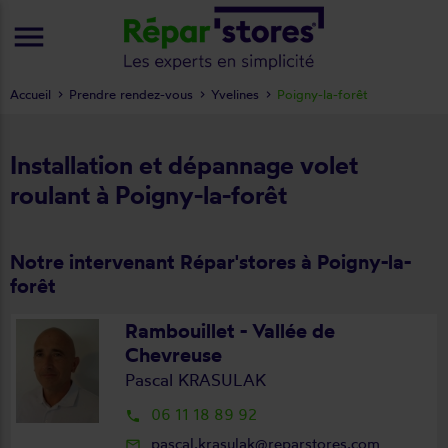
menu
Accueil
Prendre rendez-vous
Yvelines
Poigny-la-forêt
Installation et dépannage volet
roulant à Poigny-la-forêt
Notre intervenant Répar'stores à Poigny-la-
forêt
Rambouillet - Vallée de
Chevreuse
Pascal KRASULAK
06 11 18 89 92
local_phone
pascal.krasulak@reparstores.com
mail_outline