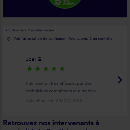
Du plus récent au plus ancien
Voir l'attestation de confiance - Avis soumis à un contrôle
help_outline
Joel G.
star_rate
star_rate
star_rate
star_rate
star_rate
keyboard_arrow_right
Intervention très efficace, par des
techniciens compétents et aimables
Avis déposé le 29/07/2026
Retrouvez nos intervenants à