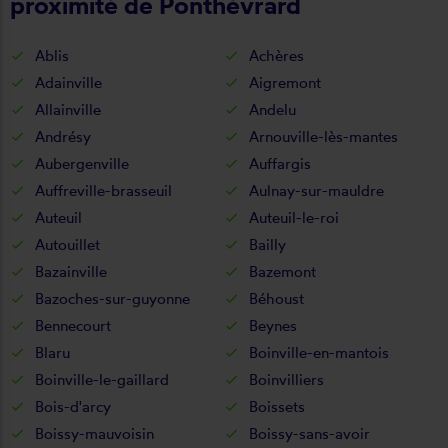
proximité de Ponthévrard
Ablis
Achères
Adainville
Aigremont
Allainville
Andelu
Andrésy
Arnouville-lès-mantes
Aubergenville
Auffargis
Auffreville-brasseuil
Aulnay-sur-mauldre
Auteuil
Auteuil-le-roi
Autouillet
Bailly
Bazainville
Bazemont
Bazoches-sur-guyonne
Béhoust
Bennecourt
Beynes
Blaru
Boinville-en-mantois
Boinville-le-gaillard
Boinvilliers
Bois-d'arcy
Boissets
Boissy-mauvoisin
Boissy-sans-avoir