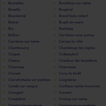
Bonnelles
Bonnières-sur-seine
Bouafle
Bougival
Bourdonné
Breuil-bois-robert
Bréval
Brueil-en-vexin
Buc
Buchelay
Bullion
Carrières-sous-poissy
Carrières-sur-seine
Cernay-la-ville
Chambourcy
Chanteloup-les-vignes
Chapet
Châteaufort
Chatou
Chaufour-lès-bonnières
Chavenay
Chevreuse
Choisel
Civry-la-forêt
Clairefontaine-en-yvelines
Coignières
Condé-sur-vesgre
Conflans-sainte-honorine
Courgent
Cravent
Crespières
Croissy-sur-seine
Dammartin-en-serve
Dampierre-en-yvelines