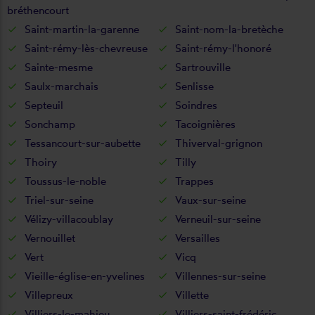
bréthencourt
Saint-martin-la-garenne
Saint-nom-la-bretèche
Saint-rémy-lès-chevreuse
Saint-rémy-l'honoré
Sainte-mesme
Sartrouville
Saulx-marchais
Senlisse
Septeuil
Soindres
Sonchamp
Tacoignières
Tessancourt-sur-aubette
Thiverval-grignon
Thoiry
Tilly
Toussus-le-noble
Trappes
Triel-sur-seine
Vaux-sur-seine
Vélizy-villacoublay
Verneuil-sur-seine
Vernouillet
Versailles
Vert
Vicq
Vieille-église-en-yvelines
Villennes-sur-seine
Villepreux
Villette
Villiers-le-mahieu
Villiers-saint-frédéric