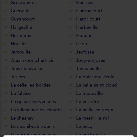
Grosrouvre
Guernes
Guerville
Guitrancourt
Guyancourt
Hardricourt
Hargeville
Herbeville
Hermeray
Houdan
Houilles
Issou
Jambville
Jeufosse
Jouars-pontchartrain
Jouy-en-josas
Jouy-mauvoisin
Jumeauville
Juziers
La boissière-école
La celle-les-bordes
La celle-saint-cloud
La falaise
La hauteville
La queue-les-yvelines
La verrière
La villeneuve-en-chevrie
Lainville-en-vexin
Le chesnay
Le mesnil-le-roi
Le mesnil-saint-denis
Le pecq
Le perray-en-yvelines
Le port-marly