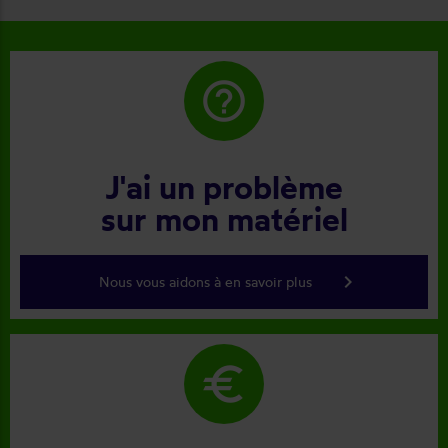
help_outline
J'ai un problème
sur mon matériel
keyboard_arrow_right
Nous vous aidons à en savoir plus
euro