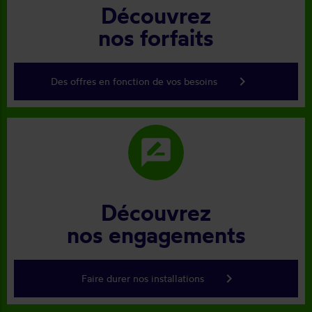
Découvrez
nos forfaits
keyboard_arrow_right
Des offres en fonction de vos besoins
rate_review
Découvrez
nos engagements
keyboard_arrow_right
Faire durer nos installations