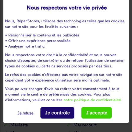
Le tartre-gaudran
Le tertre-saint-denis
Nous respectons votre vie privée
Le tremblay-sur-mauldre
Le vésinet
Nous, Répar'Stores, utilisons des technologies telles que les cookies
Les alluets-le-roi
Les bréviaires
sur notre site pour les finalités suivantes :
Les clayes-sous-bois
Les essarts-le-roi
• Personnaliser le contenu et les publicités
Les loges-en-josas
Les mesnuls
• Offrir une expérience personnalisée
Les mureaux
Lévis-saint-nom
• Analyser notre trafic.
Limay
Limetz-villez
Nous respectons votre droit à la confidentialité et vous pouvez
choisir d'accepter, de contrôler ou de refuser l'utilisation de certains
Lommoye
Longnes
types de cookies ou certains services proposés par des tiers.
Longvilliers
Louveciennes
Le refus des cookies n'affectera pas votre navigation sur notre site
L'étang-la-ville
Magnanville
cependant votre expérience utilisateur sera moins optimale.
Magny-les-hameaux
Maisons-laffitte
Vous pouvez changer d'avis ou retirer votre consentement à tout
Mantes-la-jolie
Mantes-la-ville
moment via le centre de préférences des cookies. Pour plus
d'informations, veuillez consulter
notre politique de confidentialité
.
Marcq
Mareil-le-guyon
Mareil-marly
Mareil-sur-mauldre
Je contrôle
J'accepte
Je refuse
Marly-le-roi
Maule
Maulette
Maurecourt