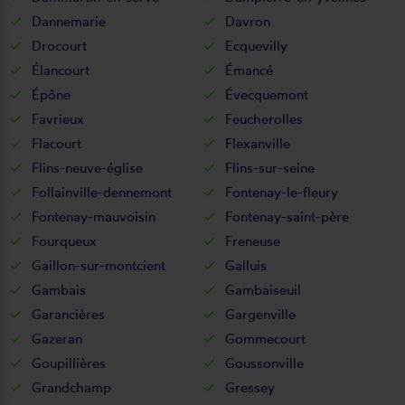
Dannemarie
Davron
Drocourt
Ecquevilly
Élancourt
Émancé
Épône
Évecquemont
Favrieux
Feucherolles
Flacourt
Flexanville
Flins-neuve-église
Flins-sur-seine
Follainville-dennemont
Fontenay-le-fleury
Fontenay-mauvoisin
Fontenay-saint-père
Fourqueux
Freneuse
Gaillon-sur-montcient
Galluis
Gambais
Gambaiseuil
Garancières
Gargenville
Gazeran
Gommecourt
Goupillières
Goussonville
Grandchamp
Gressey