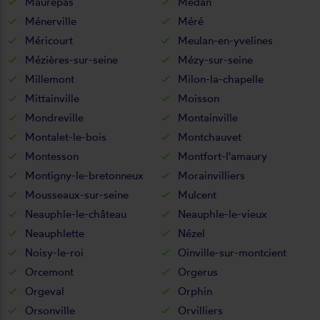
Maurepas
Médan
Ménerville
Méré
Méricourt
Meulan-en-yvelines
Mézières-sur-seine
Mézy-sur-seine
Millemont
Milon-la-chapelle
Mittainville
Moisson
Mondreville
Montainville
Montalet-le-bois
Montchauvet
Montesson
Montfort-l'amaury
Montigny-le-bretonneux
Morainvilliers
Mousseaux-sur-seine
Mulcent
Neauphle-le-château
Neauphle-le-vieux
Neauphlette
Nézel
Noisy-le-roi
Oinville-sur-montcient
Orcemont
Orgerus
Orgeval
Orphin
Orsonville
Orvilliers