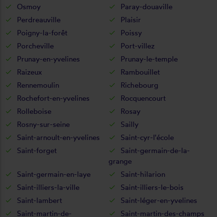
Osmoy
Paray-douaville
Perdreauville
Plaisir
Poigny-la-forêt
Poissy
Porcheville
Port-villez
Prunay-en-yvelines
Prunay-le-temple
Raizeux
Rambouillet
Rennemoulin
Richebourg
Rochefort-en-yvelines
Rocquencourt
Rolleboise
Rosay
Rosny-sur-seine
Sailly
Saint-arnoult-en-yvelines
Saint-cyr-l'école
Saint-forget
Saint-germain-de-la-
grange
Saint-germain-en-laye
Saint-hilarion
Saint-illiers-la-ville
Saint-illiers-le-bois
Saint-lambert
Saint-léger-en-yvelines
Saint-martin-de-
Saint-martin-des-champs