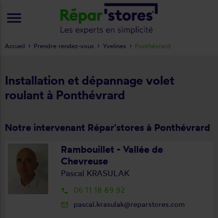
menu
Accueil
Prendre rendez-vous
Yvelines
Ponthévrard
Installation et dépannage volet
roulant à Ponthévrard
Notre intervenant Répar'stores à Ponthévrard
Rambouillet - Vallée de
Chevreuse
Pascal KRASULAK
06 11 18 89 92
local_phone
pascal.krasulak@reparstores.com
mail_outline