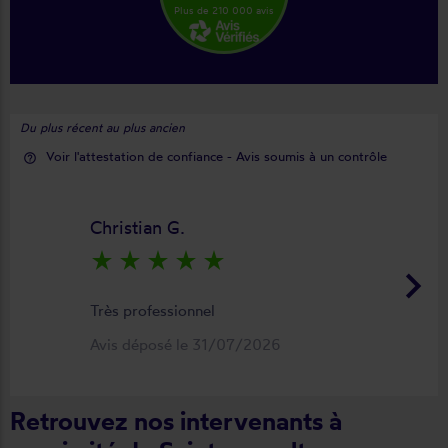
Plus de 210 000 avis
Du plus récent au plus ancien
Voir l'attestation de confiance - Avis soumis à un contrôle
help_outline
Christian G.
star_rate
star_rate
star_rate
star_rate
star_rate
keyboard_arrow_right
Très professionnel
Avis déposé le 31/07/2026
Retrouvez nos intervenants à