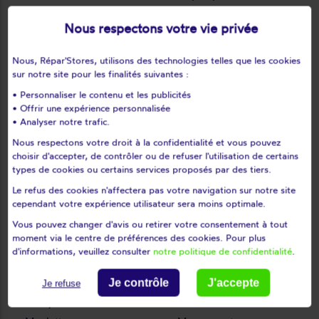
Le perray-en-yvelines
Le port-marly
Nous respectons votre vie privée
Le tartre-gaudran
Le tertre-saint-denis
Le tremblay-sur-mauldre
Le vésinet
Nous, Répar'Stores, utilisons des technologies telles que les cookies
Les alluets-le-roi
Les bréviaires
sur notre site pour les finalités suivantes :
Les clayes-sous-bois
Les essarts-le-roi
• Personnaliser le contenu et les publicités
• Offrir une expérience personnalisée
Les loges-en-josas
Les mesnuls
• Analyser notre trafic.
Les mureaux
Lévis-saint-nom
Nous respectons votre droit à la confidentialité et vous pouvez
Limay
Limetz-villez
choisir d'accepter, de contrôler ou de refuser l'utilisation de certains
Lommoye
Longnes
types de cookies ou certains services proposés par des tiers.
Longvilliers
Louveciennes
Le refus des cookies n'affectera pas votre navigation sur notre site
cependant votre expérience utilisateur sera moins optimale.
L'étang-la-ville
Magnanville
Vous pouvez changer d'avis ou retirer votre consentement à tout
Magny-les-hameaux
Maisons-laffitte
moment via le centre de préférences des cookies. Pour plus
Mantes-la-jolie
Mantes-la-ville
d'informations, veuillez consulter
notre politique de confidentialité
.
Marcq
Mareil-le-guyon
Mareil-marly
Mareil-sur-mauldre
Je contrôle
J'accepte
Je refuse
Marly-le-roi
Maule