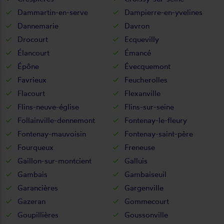
Dammartin-en-serve
Dampierre-en-yvelines
Dannemarie
Davron
Drocourt
Ecquevilly
Élancourt
Émancé
Épône
Évecquemont
Favrieux
Feucherolles
Flacourt
Flexanville
Flins-neuve-église
Flins-sur-seine
Follainville-dennemont
Fontenay-le-fleury
Fontenay-mauvoisin
Fontenay-saint-père
Fourqueux
Freneuse
Gaillon-sur-montcient
Galluis
Gambais
Gambaiseuil
Garancières
Gargenville
Gazeran
Gommecourt
Goupillières
Goussonville