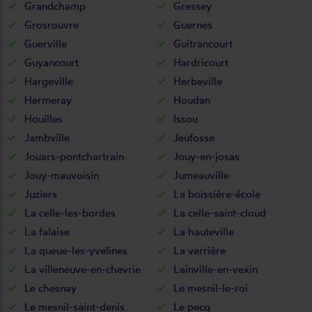
Grandchamp
Gressey
Grosrouvre
Guernes
Guerville
Guitrancourt
Guyancourt
Hardricourt
Hargeville
Herbeville
Hermeray
Houdan
Houilles
Issou
Jambville
Jeufosse
Jouars-pontchartrain
Jouy-en-josas
Jouy-mauvoisin
Jumeauville
Juziers
La boissière-école
La celle-les-bordes
La celle-saint-cloud
La falaise
La hauteville
La queue-les-yvelines
La verrière
La villeneuve-en-chevrie
Lainville-en-vexin
Le chesnay
Le mesnil-le-roi
Le mesnil-saint-denis
Le pecq