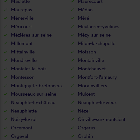
Maulette
Maurecourt
Maurepas
Médan
Ménerville
Méré
Méricourt
Meulan-en-yvelines
Mézières-sur-seine
Mézy-sur-seine
Millemont
Milon-la-chapelle
Mittainville
Moisson
Mondreville
Montainville
Montalet-le-bois
Montchauvet
Montesson
Montfort-l'amaury
Montigny-le-bretonneux
Morainvilliers
Mousseaux-sur-seine
Mulcent
Neauphle-le-château
Neauphle-le-vieux
Neauphlette
Nézel
Noisy-le-roi
Oinville-sur-montcient
Orcemont
Orgerus
Orgeval
Orphin