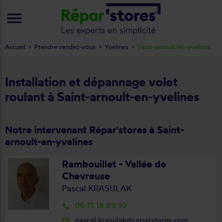
menu
Accueil
Prendre rendez-vous
Yvelines
Saint-arnoult-en-yvelines
Installation et dépannage volet
roulant à Saint-arnoult-en-yvelines
Notre intervenant Répar'stores à Saint-
arnoult-en-yvelines
Rambouillet - Vallée de
Chevreuse
Pascal KRASULAK
06 11 18 89 92
local_phone
pascal.krasulak@reparstores.com
mail_outline