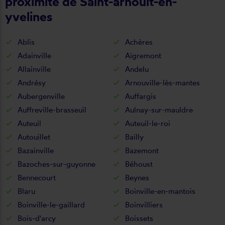
proximité de Saint-arnoult-en-
yvelines
Ablis
Achères
Adainville
Aigremont
Allainville
Andelu
Andrésy
Arnouville-lès-mantes
Aubergenville
Auffargis
Auffreville-brasseuil
Aulnay-sur-mauldre
Auteuil
Auteuil-le-roi
Autouillet
Bailly
Bazainville
Bazemont
Bazoches-sur-guyonne
Béhoust
Bennecourt
Beynes
Blaru
Boinville-en-mantois
Boinville-le-gaillard
Boinvilliers
Bois-d'arcy
Boissets