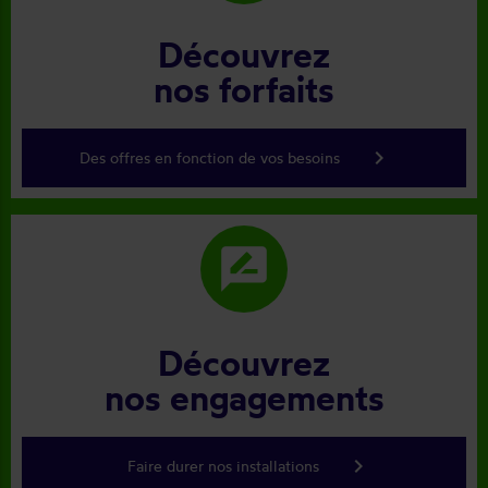
Découvrez
nos forfaits
keyboard_arrow_right
Des offres en fonction de vos besoins
rate_review
Découvrez
nos engagements
keyboard_arrow_right
Faire durer nos installations