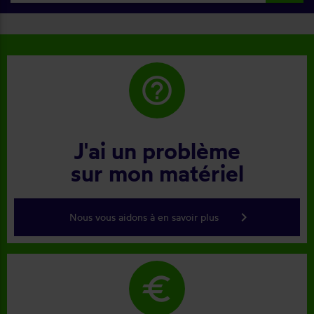
help_outline
J'ai un problème
sur mon matériel
keyboard_arrow_right
Nous vous aidons à en savoir plus
euro