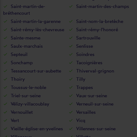
Saint-martin-de-
Saint-martin-des-champs
bréthencourt
Saint-martin-la-garenne
Saint-nom-la-bretèche
Saint-rémy-lès-chevreuse
Saint-rémy-l'honoré
Sainte-mesme
Sartrouville
Saulx-marchais
Senlisse
Septeuil
Soindres
Sonchamp
Tacoignières
Tessancourt-sur-aubette
Thiverval-grignon
Thoiry
Tilly
Toussus-le-noble
Trappes
Triel-sur-seine
Vaux-sur-seine
Vélizy-villacoublay
Verneuil-sur-seine
Vernouillet
Versailles
Vert
Vicq
Vieille-église-en-yvelines
Villennes-sur-seine
Villepreux
Villette