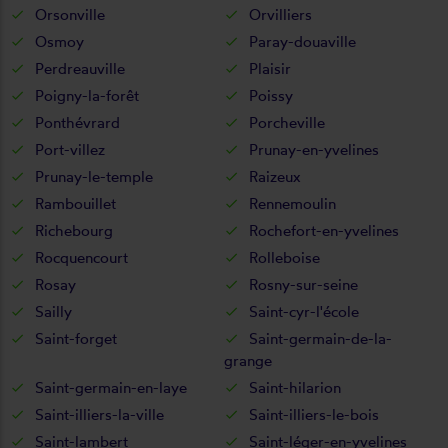
Orsonville
Orvilliers
Osmoy
Paray-douaville
Perdreauville
Plaisir
Poigny-la-forêt
Poissy
Ponthévrard
Porcheville
Port-villez
Prunay-en-yvelines
Prunay-le-temple
Raizeux
Rambouillet
Rennemoulin
Richebourg
Rochefort-en-yvelines
Rocquencourt
Rolleboise
Rosay
Rosny-sur-seine
Sailly
Saint-cyr-l'école
Saint-forget
Saint-germain-de-la-
grange
Saint-germain-en-laye
Saint-hilarion
Saint-illiers-la-ville
Saint-illiers-le-bois
Saint-lambert
Saint-léger-en-yvelines