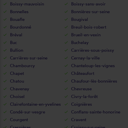
Boissy-mauvoisin
Boissy-sans-avoir
Bonnelles
Bonnières-sur-seine
Bouafle
Bougival
Bourdonné
Breuil-bois-robert
Bréval
Brueil-en-vexin
Buc
Buchelay
Bullion
Carrières-sous-poissy
Carrières-sur-seine
Cernay-la-ville
Chambourcy
Chanteloup-les-vignes
Chapet
Châteaufort
Chatou
Chaufour-lès-bonnières
Chavenay
Chevreuse
Choisel
Civry-la-forêt
Clairefontaine-en-yvelines
Coignières
Condé-sur-vesgre
Conflans-sainte-honorine
Courgent
Cravent
Crespières
Croissy-sur-seine