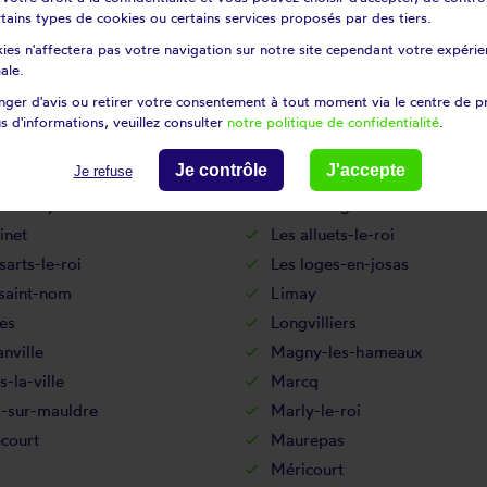
certains types de cookies ou certains services proposés par des tiers.
an
Houilles
ies n'affectera pas votre navigation sur notre site cependant votre expérien
sse
Jouars-pontchartrain
ale.
uville
Juziers
ger d'avis ou retirer votre consentement à tout moment via le centre de p
le-saint-cloud
La falaise
s d'informations, veuillez consulter
notre politique de confidentialité
.
rière
La villeneuve-en-chevrie
Je contrôle
J'accepte
Je refuse
nil-le-roi
Le mesnil-saint-denis
t-marly
Le tartre-gaudran
inet
Les alluets-le-roi
sarts-le-roi
Les loges-en-josas
-saint-nom
Limay
es
Longvilliers
nville
Magny-les-hameaux
-la-ville
Marcq
l-sur-mauldre
Marly-le-roi
court
Maurepas
Méricourt