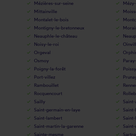
Mézières-sur-seine
Mézy-
Mittainville
Moiss
Montalet-le-bois
Montc
Montigny-le-bretonneux
Morain
Neauphle-le-château
Neaup
Noisy-le-roi
Oinvil
Orgeval
Orphi
Osmoy
Paray-
Poigny-la-forêt
Poiss
Port-villez
Prunay
Rambouillet
Renne
Rocquencourt
Rolleb
Sailly
Saint-
Saint-germain-en-laye
Saint-
Saint-lambert
Saint-
Saint-martin-la-garenne
Saint
Sainte-mesme
Sartro