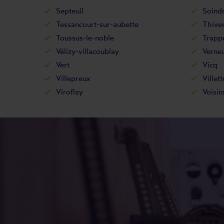
Septeuil
Soind
Tessancourt-sur-aubette
Thive
Toussus-le-noble
Trapp
Vélizy-villacoublay
Verneu
Vert
Vicq
Villepreux
Villett
Viroflay
Voisin