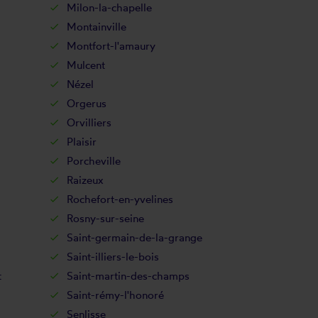
Milon-la-chapelle
Montainville
Montfort-l'amaury
Mulcent
Nézel
Orgerus
Orvilliers
Plaisir
Porcheville
Raizeux
Rochefort-en-yvelines
Rosny-sur-seine
Saint-germain-de-la-grange
Saint-illiers-le-bois
t
Saint-martin-des-champs
Saint-rémy-l'honoré
Senlisse