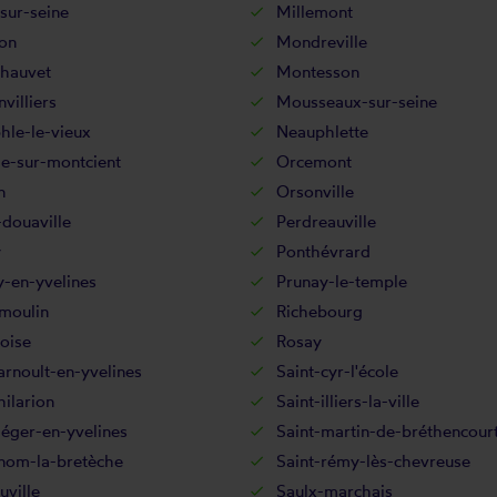
sur-seine
Millemont
on
Mondreville
hauvet
Montesson
villiers
Mousseaux-sur-seine
hle-le-vieux
Neauphlette
le-sur-montcient
Orcemont
n
Orsonville
douaville
Perdreauville
y
Ponthévrard
-en-yvelines
Prunay-le-temple
moulin
Richebourg
oise
Rosay
arnoult-en-yvelines
Saint-cyr-l'école
hilarion
Saint-illiers-la-ville
léger-en-yvelines
Saint-martin-de-bréthencour
-nom-la-bretèche
Saint-rémy-lès-chevreuse
uville
Saulx-marchais