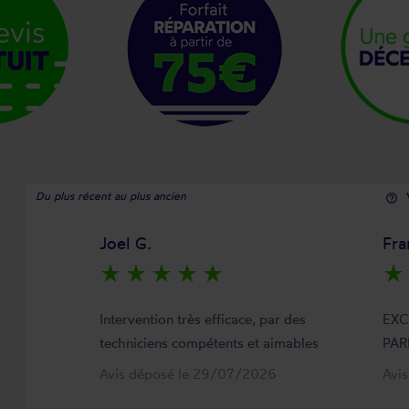
Du plus récent au plus ancien
help_outline
Joel G.
Fra
star_rate
star_rate
star_rate
star_rate
star_rate
star_rate
Intervention très efficace, par des
EXC
techniciens compétents et aimables
PAR
Avis déposé le 29/07/2026
Avi