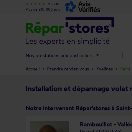
9.9/10
star_rate
star_rate
star_rate
star_rate
star_rate
Plus de 210 000 avis
Nos prestations aux particuliers
Accueil
Prendre rendez-vous
Yvelines
Saint
Installation et dépannage volet 
Notre intervenant Répar'stores à Saint
Rambouillet - Vall
Pascal KRASULAK