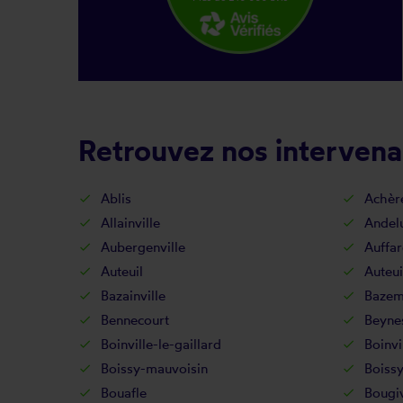
Retrouvez nos intervenan
Ablis
Achèr
Allainville
Andel
Aubergenville
Auffar
Auteuil
Auteui
Bazainville
Bazem
Bennecourt
Beyne
Boinville-le-gaillard
Boinvi
Boissy-mauvoisin
Boissy
Bouafle
Bougi