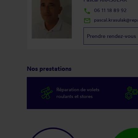
local_phone
06 11 18 89 92
mail_outline
pascal.krasulak@rep
Prendre rendez-vous
Nos prestations
Réparation de volets
roulants et stores