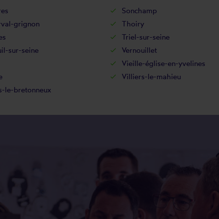
res
Sonchamp
rval-grignon
Thoiry
es
Triel-sur-seine
il-sur-seine
Vernouillet
Vieille-église-en-yvelines
e
Villiers-le-mahieu
s-le-bretonneux