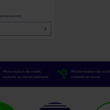
arstores.com
keyboard_arrow_right
Motorisation de volets
Modernisation de volet
roulants ou stores existants
roulants et stores