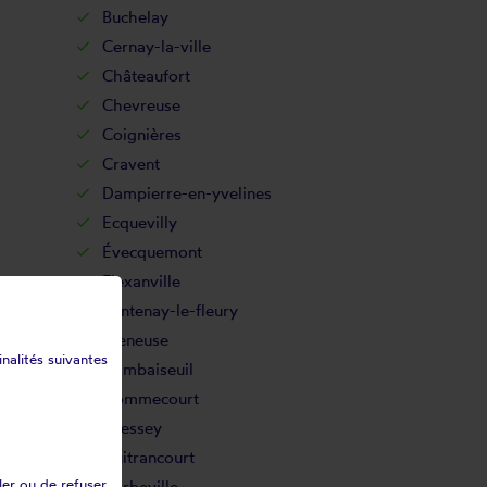
Buchelay
Cernay-la-ville
Châteaufort
Chevreuse
Coignières
Cravent
Dampierre-en-yvelines
Ecquevilly
Évecquemont
Flexanville
Fontenay-le-fleury
Freneuse
inalités suivantes
Gambaiseuil
Gommecourt
Gressey
Guitrancourt
ler ou de refuser
Herbeville