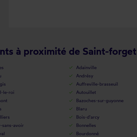
ts à proximité de Saint-forget
es
Adainville
u
Andrésy
gis
Auffreville-brasseuil
l-le-roi
Autouillet
ont
Bazoches-sur-guyonne
s
Blaru
lliers
Bois-d'arcy
-sans-avoir
Bonnelles
val
Bourdonné