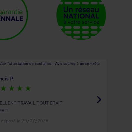
Voir l'attestation de confiance - Avis soumis à un contrôle
ncis P.
star_rate
star_rate
star_rate
star_rate
keyboard_arrow_right
ELLENT TRAVAIL.TOUT ETAIT
FAIT.
s déposé le 29/07/2026