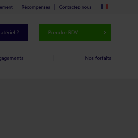
tement
Récompenses
Contactez-nous
tériel ?
Prendre RDV
keyboard_arrow_right
gagements
Nos forfaits