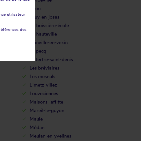
Issou
ce utilisateur
Jouy-en-josas
La boissière-école
références des
La hauteville
Lainville-en-vexin
Le pecq
Le tertre-saint-denis
Les bréviaires
Les mesnuls
Limetz-villez
Louveciennes
Maisons-laffitte
Mareil-le-guyon
Maule
Médan
Meulan-en-yvelines