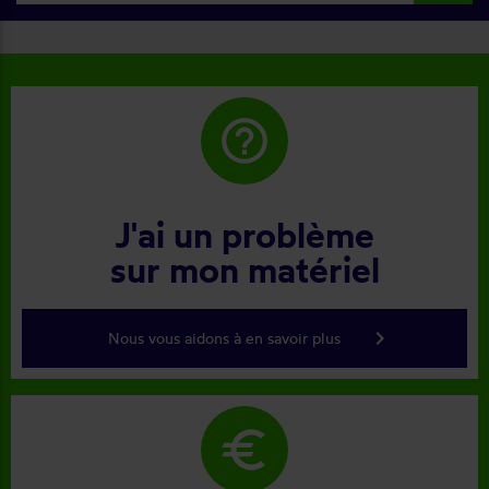
help_outline
J'ai un problème
sur mon matériel
keyboard_arrow_right
Nous vous aidons à en savoir plus
euro