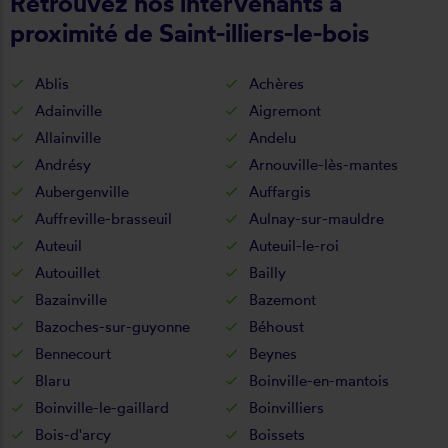
Retrouvez nos intervenants à
proximité de Saint-illiers-le-bois
Ablis
Achères
Adainville
Aigremont
Allainville
Andelu
Andrésy
Arnouville-lès-mantes
Aubergenville
Auffargis
Auffreville-brasseuil
Aulnay-sur-mauldre
Auteuil
Auteuil-le-roi
Autouillet
Bailly
Bazainville
Bazemont
Bazoches-sur-guyonne
Béhoust
Bennecourt
Beynes
Blaru
Boinville-en-mantois
Boinville-le-gaillard
Boinvilliers
Bois-d'arcy
Boissets