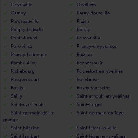
Orsonville
Orvilliers
Osmoy
Paray-douaville
Perdreauville
Plaisir
Poigny-la-forêt
Poissy
Ponthévrard
Porcheville
Port-villez
Prunay-en-yvelines
Prunay-le-temple
Raizeux
Rambouillet
Rennemoulin
Richebourg
Rochefort-en-yvelines
Rocquencourt
Rolleboise
Rosay
Rosny-sur-seine
Sailly
Saint-arnoult-en-yvelines
Saint-cyr-l'école
Saint-forget
Saint-germain-de-la-
Saint-germain-en-laye
grange
Saint-hilarion
Saint-illiers-la-ville
Saint-lambert
Saint-léger-en-yvelines