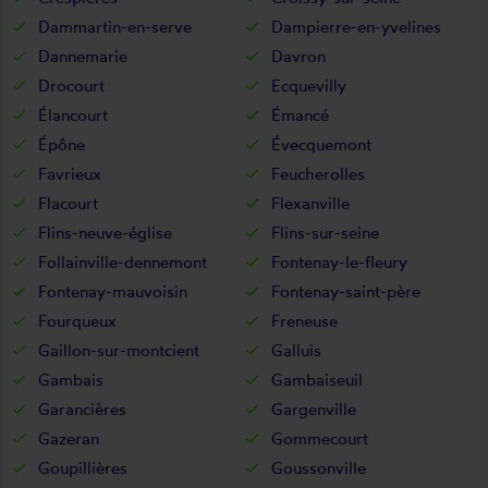
Dammartin-en-serve
Dampierre-en-yvelines
Dannemarie
Davron
Drocourt
Ecquevilly
Élancourt
Émancé
Épône
Évecquemont
Favrieux
Feucherolles
Flacourt
Flexanville
Flins-neuve-église
Flins-sur-seine
Follainville-dennemont
Fontenay-le-fleury
Fontenay-mauvoisin
Fontenay-saint-père
Fourqueux
Freneuse
Gaillon-sur-montcient
Galluis
Gambais
Gambaiseuil
Garancières
Gargenville
Gazeran
Gommecourt
Goupillières
Goussonville