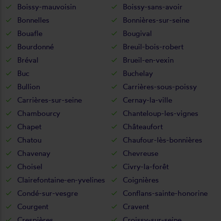
Boissy-mauvoisin
Boissy-sans-avoir
Bonnelles
Bonnières-sur-seine
Bouafle
Bougival
Bourdonné
Breuil-bois-robert
Bréval
Brueil-en-vexin
Buc
Buchelay
Bullion
Carrières-sous-poissy
Carrières-sur-seine
Cernay-la-ville
Chambourcy
Chanteloup-les-vignes
Chapet
Châteaufort
Chatou
Chaufour-lès-bonnières
Chavenay
Chevreuse
Choisel
Civry-la-forêt
Clairefontaine-en-yvelines
Coignières
Condé-sur-vesgre
Conflans-sainte-honorine
Courgent
Cravent
Crespières
Croissy-sur-seine