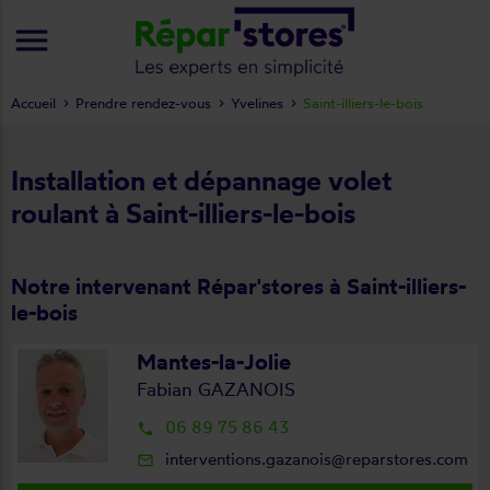
menu
Accueil
Prendre rendez-vous
Yvelines
Saint-illiers-le-bois
Installation et dépannage volet
roulant à Saint-illiers-le-bois
Notre intervenant Répar'stores à Saint-illiers-
le-bois
Mantes-la-Jolie
Fabian GAZANOIS
06 89 75 86 43
local_phone
interventions.gazanois@reparstores.com
mail_outline