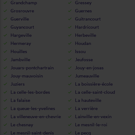
Grandchamp
Gressey
Grosrouvre
Guernes
Guerville
Guitrancourt
Guyancourt
Hardricourt
Hargeville
Herbeville
Hermeray
Houdan
Houilles
Issou
Jambville
Jeufosse
Jouars-pontchartrain
Jouy-en-josas
Jouy-mauvoisin
Jumeauville
Juziers
La boissière-école
La celle-les-bordes
La celle-saint-cloud
La falaise
La hauteville
La queue-les-yvelines
La verrière
La villeneuve-en-chevrie
Lainville-en-vexin
Le chesnay
Le mesnil-le-roi
Le mesnil-saint-denis
Le pecq