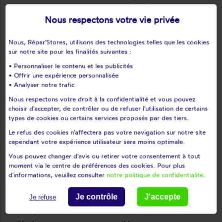
Le perray-en-yvelines
Le port-marly
Nous respectons votre vie privée
Le tartre-gaudran
Le tertre-saint-denis
Le tremblay-sur-mauldre
Le vésinet
Nous, Répar'Stores, utilisons des technologies telles que les cookies
Les alluets-le-roi
Les bréviaires
sur notre site pour les finalités suivantes :
Les clayes-sous-bois
Les essarts-le-roi
• Personnaliser le contenu et les publicités
• Offrir une expérience personnalisée
Les loges-en-josas
Les mesnuls
• Analyser notre trafic.
Les mureaux
Lévis-saint-nom
Nous respectons votre droit à la confidentialité et vous pouvez
Limay
Limetz-villez
choisir d'accepter, de contrôler ou de refuser l'utilisation de certains
Lommoye
Longnes
types de cookies ou certains services proposés par des tiers.
Longvilliers
Louveciennes
Le refus des cookies n'affectera pas votre navigation sur notre site
cependant votre expérience utilisateur sera moins optimale.
L'étang-la-ville
Magnanville
Vous pouvez changer d'avis ou retirer votre consentement à tout
Magny-les-hameaux
Maisons-laffitte
moment via le centre de préférences des cookies. Pour plus
Mantes-la-jolie
Mantes-la-ville
d'informations, veuillez consulter
notre politique de confidentialité
.
Marcq
Mareil-le-guyon
Mareil-marly
Mareil-sur-mauldre
Je contrôle
J'accepte
Je refuse
Marly-le-roi
Maule