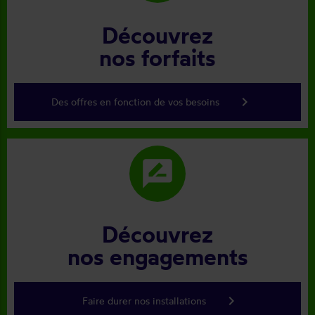
Découvrez
nos forfaits
keyboard_arrow_right
Des offres en fonction de vos besoins
rate_review
Découvrez
nos engagements
keyboard_arrow_right
Faire durer nos installations