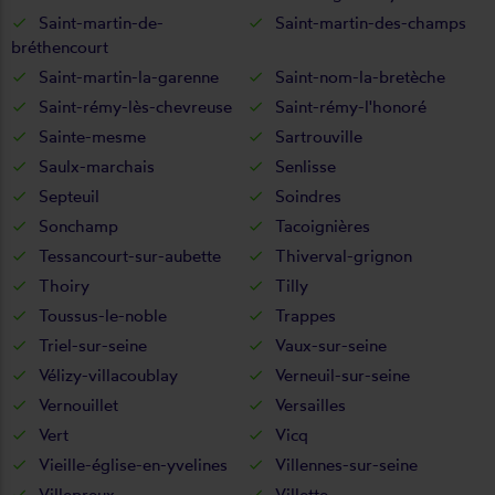
Saint-martin-de-
Saint-martin-des-champs
bréthencourt
Saint-martin-la-garenne
Saint-nom-la-bretèche
Saint-rémy-lès-chevreuse
Saint-rémy-l'honoré
Sainte-mesme
Sartrouville
Saulx-marchais
Senlisse
Septeuil
Soindres
Sonchamp
Tacoignières
Tessancourt-sur-aubette
Thiverval-grignon
Thoiry
Tilly
Toussus-le-noble
Trappes
Triel-sur-seine
Vaux-sur-seine
Vélizy-villacoublay
Verneuil-sur-seine
Vernouillet
Versailles
Vert
Vicq
Vieille-église-en-yvelines
Villennes-sur-seine
Villepreux
Villette