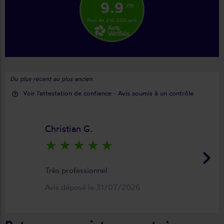
9.9
/10
Plus de 210 000 avis
Du plus récent au plus ancien
Voir l'attestation de confiance - Avis soumis à un contrôle
help_outline
Christian G.
star_rate
star_rate
star_rate
star_rate
star_rate
keyboard_arrow_right
Très professionnel
Avis déposé le 31/07/2026