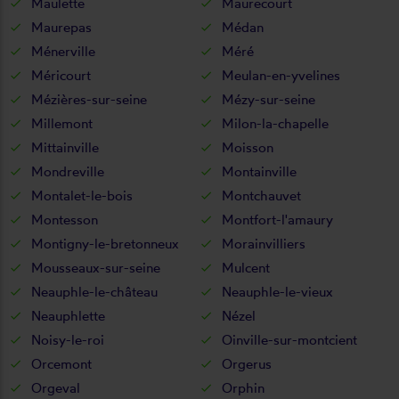
Maulette
Maurecourt
Maurepas
Médan
Ménerville
Méré
Méricourt
Meulan-en-yvelines
Mézières-sur-seine
Mézy-sur-seine
Millemont
Milon-la-chapelle
Mittainville
Moisson
Mondreville
Montainville
Montalet-le-bois
Montchauvet
Montesson
Montfort-l'amaury
Montigny-le-bretonneux
Morainvilliers
Mousseaux-sur-seine
Mulcent
Neauphle-le-château
Neauphle-le-vieux
Neauphlette
Nézel
Noisy-le-roi
Oinville-sur-montcient
Orcemont
Orgerus
Orgeval
Orphin