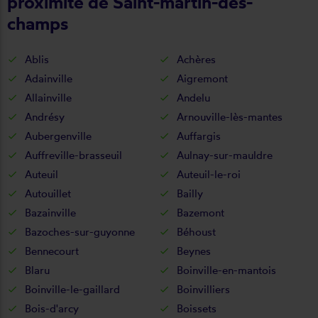
proximité de Saint-martin-des-
champs
Ablis
Achères
Adainville
Aigremont
Allainville
Andelu
Andrésy
Arnouville-lès-mantes
Aubergenville
Auffargis
Auffreville-brasseuil
Aulnay-sur-mauldre
Auteuil
Auteuil-le-roi
Autouillet
Bailly
Bazainville
Bazemont
Bazoches-sur-guyonne
Béhoust
Bennecourt
Beynes
Blaru
Boinville-en-mantois
Boinville-le-gaillard
Boinvilliers
Bois-d'arcy
Boissets