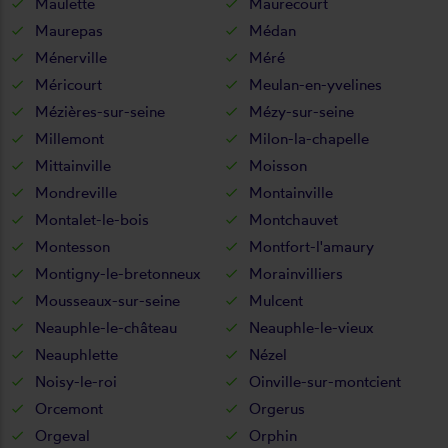
Maulette
Maurecourt
Maurepas
Médan
Ménerville
Méré
Méricourt
Meulan-en-yvelines
Mézières-sur-seine
Mézy-sur-seine
Millemont
Milon-la-chapelle
Mittainville
Moisson
Mondreville
Montainville
Montalet-le-bois
Montchauvet
Montesson
Montfort-l'amaury
Montigny-le-bretonneux
Morainvilliers
Mousseaux-sur-seine
Mulcent
Neauphle-le-château
Neauphle-le-vieux
Neauphlette
Nézel
Noisy-le-roi
Oinville-sur-montcient
Orcemont
Orgerus
Orgeval
Orphin