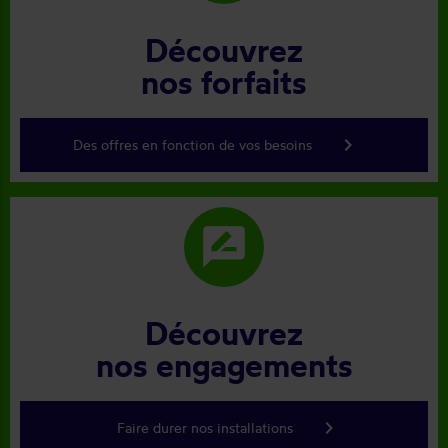
Découvrez
nos forfaits
keyboard_arrow_right
Des offres en fonction de vos besoins
rate_review
Découvrez
nos engagements
keyboard_arrow_right
Faire durer nos installations