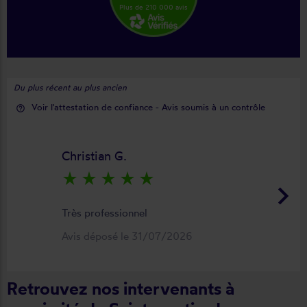
Plus de 210 000 avis
Du plus récent au plus ancien
Voir l'attestation de confiance - Avis soumis à un contrôle
help_outline
Christian G.
star_rate
star_rate
star_rate
star_rate
star_rate
keyboard_arrow_right
Très professionnel
Avis déposé le 31/07/2026
Retrouvez nos intervenants à