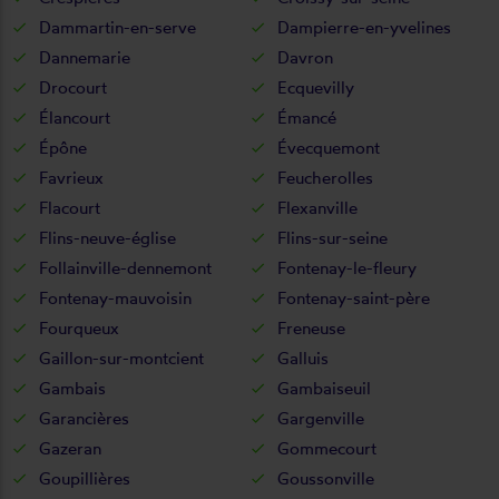
Dammartin-en-serve
Dampierre-en-yvelines
Dannemarie
Davron
Drocourt
Ecquevilly
Élancourt
Émancé
Épône
Évecquemont
Favrieux
Feucherolles
Flacourt
Flexanville
Flins-neuve-église
Flins-sur-seine
Follainville-dennemont
Fontenay-le-fleury
Fontenay-mauvoisin
Fontenay-saint-père
Fourqueux
Freneuse
Gaillon-sur-montcient
Galluis
Gambais
Gambaiseuil
Garancières
Gargenville
Gazeran
Gommecourt
Goupillières
Goussonville