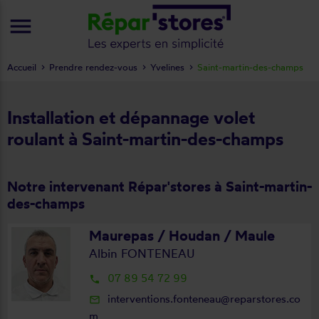
menu
Accueil
Prendre rendez-vous
Yvelines
Saint-martin-des-champs
Installation et dépannage volet
roulant à Saint-martin-des-champs
Notre intervenant Répar'stores à Saint-martin-
des-champs
Maurepas / Houdan / Maule
Albin FONTENEAU
07 89 54 72 99
local_phone
interventions.fonteneau@reparstores.co
mail_outline
m