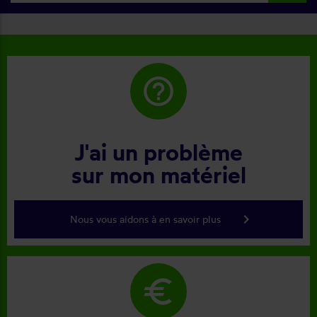
help_outline
J'ai un problème
sur mon matériel
keyboard_arrow_right
Nous vous aidons à en savoir plus
euro