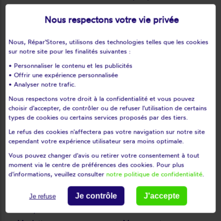
Le perray-en-yvelines
Le port-marly
Nous respectons votre vie privée
Le tartre-gaudran
Le tertre-saint-denis
Le tremblay-sur-mauldre
Le vésinet
Nous, Répar'Stores, utilisons des technologies telles que les cookies
Les alluets-le-roi
Les bréviaires
sur notre site pour les finalités suivantes :
Les clayes-sous-bois
Les essarts-le-roi
• Personnaliser le contenu et les publicités
• Offrir une expérience personnalisée
Les loges-en-josas
Les mesnuls
• Analyser notre trafic.
Les mureaux
Lévis-saint-nom
Nous respectons votre droit à la confidentialité et vous pouvez
Limay
Limetz-villez
choisir d'accepter, de contrôler ou de refuser l'utilisation de certains
Lommoye
Longnes
types de cookies ou certains services proposés par des tiers.
Longvilliers
Louveciennes
Le refus des cookies n'affectera pas votre navigation sur notre site
cependant votre expérience utilisateur sera moins optimale.
L'étang-la-ville
Magnanville
Vous pouvez changer d'avis ou retirer votre consentement à tout
Magny-les-hameaux
Maisons-laffitte
moment via le centre de préférences des cookies. Pour plus
Mantes-la-jolie
Mantes-la-ville
d'informations, veuillez consulter
notre politique de confidentialité
.
Marcq
Mareil-le-guyon
Mareil-marly
Mareil-sur-mauldre
Je contrôle
J'accepte
Je refuse
Marly-le-roi
Maule