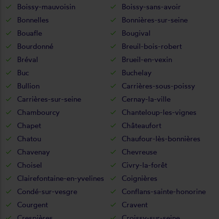
Boissy-mauvoisin
Boissy-sans-avoir
Bonnelles
Bonnières-sur-seine
Bouafle
Bougival
Bourdonné
Breuil-bois-robert
Bréval
Brueil-en-vexin
Buc
Buchelay
Bullion
Carrières-sous-poissy
Carrières-sur-seine
Cernay-la-ville
Chambourcy
Chanteloup-les-vignes
Chapet
Châteaufort
Chatou
Chaufour-lès-bonnières
Chavenay
Chevreuse
Choisel
Civry-la-forêt
Clairefontaine-en-yvelines
Coignières
Condé-sur-vesgre
Conflans-sainte-honorine
Courgent
Cravent
Crespières
Croissy-sur-seine