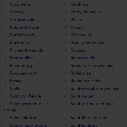
Orsonville
Orvilliers
Osmoy
Paray-douaville
Perdreauville
Plaisir
Poigny-la-forêt
Poissy
Ponthévrard
Porcheville
Port-villez
Prunay-en-yvelines
Prunay-le-temple
Raizeux
Rambouillet
Rennemoulin
Richebourg
Rochefort-en-yvelines
Rocquencourt
Rolleboise
Rosay
Rosny-sur-seine
Sailly
Saint-arnoult-en-yvelines
Saint-cyr-l'école
Saint-forget
Saint-germain-de-la-
Saint-germain-en-laye
grange
Saint-hilarion
Saint-illiers-la-ville
Saint-illiers-le-bois
Saint-lambert