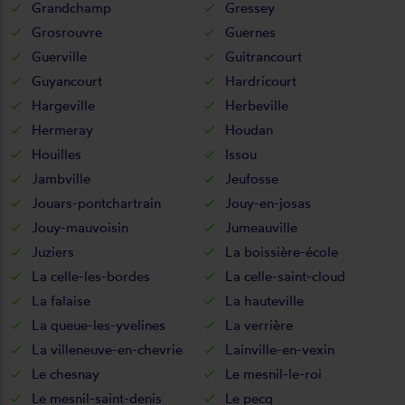
Grandchamp
Gressey
Grosrouvre
Guernes
Guerville
Guitrancourt
Guyancourt
Hardricourt
Hargeville
Herbeville
Hermeray
Houdan
Houilles
Issou
Jambville
Jeufosse
Jouars-pontchartrain
Jouy-en-josas
Jouy-mauvoisin
Jumeauville
Juziers
La boissière-école
La celle-les-bordes
La celle-saint-cloud
La falaise
La hauteville
La queue-les-yvelines
La verrière
La villeneuve-en-chevrie
Lainville-en-vexin
Le chesnay
Le mesnil-le-roi
Le mesnil-saint-denis
Le pecq