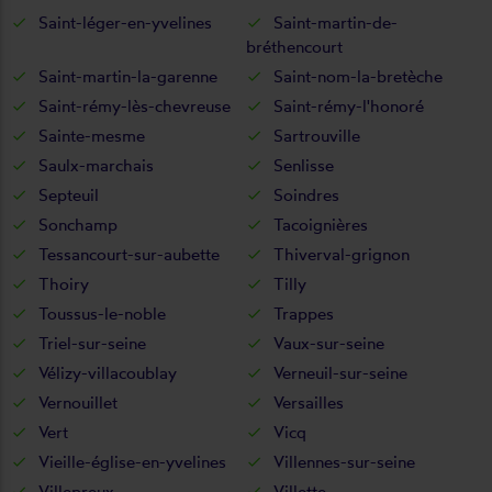
Saint-léger-en-yvelines
Saint-martin-de-
bréthencourt
Saint-martin-la-garenne
Saint-nom-la-bretèche
Saint-rémy-lès-chevreuse
Saint-rémy-l'honoré
Sainte-mesme
Sartrouville
Saulx-marchais
Senlisse
Septeuil
Soindres
Sonchamp
Tacoignières
Tessancourt-sur-aubette
Thiverval-grignon
Thoiry
Tilly
Toussus-le-noble
Trappes
Triel-sur-seine
Vaux-sur-seine
Vélizy-villacoublay
Verneuil-sur-seine
Vernouillet
Versailles
Vert
Vicq
Vieille-église-en-yvelines
Villennes-sur-seine
Villepreux
Villette