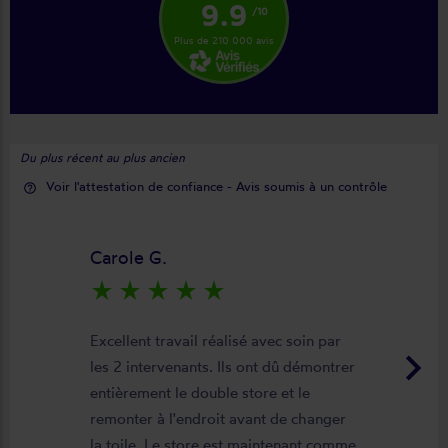
9.9
/10
Plus de 210 000 avis
Du plus récent au plus ancien
Voir l'attestation de confiance - Avis soumis à un contrôle
help_outline
Carole G.
star_rate
star_rate
star_rate
star_rate
star_rate
Excellent travail réalisé avec soin par
keyboard_arrow_right
les 2 intervenants. Ils ont dû démontrer
entièrement le double store et le
remonter à l'endroit avant de changer
la toile. Le store est maintenant comme