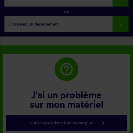
ou
Choisissez un département
help_outline
J'ai un problème
sur mon matériel
keyboard_arrow_right
Nous vous aidons à en savoir plus