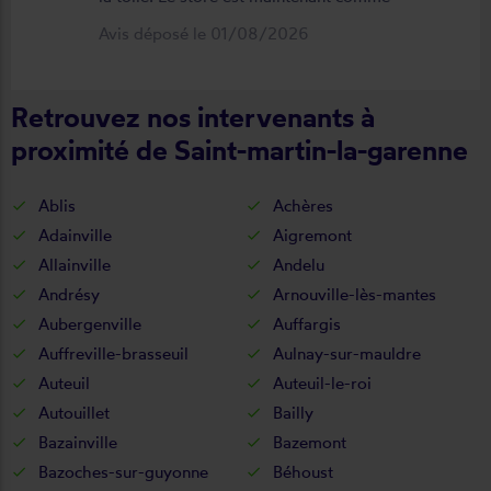
neuf, parfaitement positionné et
Avis déposé le 01/08/2026
fonctionnel. Je recommande vivement
cette entreprise.
Retrouvez nos intervenants à
proximité de Saint-martin-la-garenne
Ablis
Achères
Adainville
Aigremont
Allainville
Andelu
Andrésy
Arnouville-lès-mantes
Aubergenville
Auffargis
Auffreville-brasseuil
Aulnay-sur-mauldre
Auteuil
Auteuil-le-roi
Autouillet
Bailly
Bazainville
Bazemont
Bazoches-sur-guyonne
Béhoust