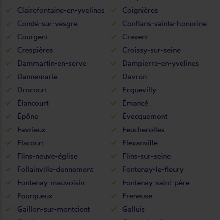
Clairefontaine-en-yvelines
Coignières
Condé-sur-vesgre
Conflans-sainte-honorine
Courgent
Cravent
Crespières
Croissy-sur-seine
Dammartin-en-serve
Dampierre-en-yvelines
Dannemarie
Davron
Drocourt
Ecquevilly
Élancourt
Émancé
Épône
Évecquemont
Favrieux
Feucherolles
Flacourt
Flexanville
Flins-neuve-église
Flins-sur-seine
Follainville-dennemont
Fontenay-le-fleury
Fontenay-mauvoisin
Fontenay-saint-père
Fourqueux
Freneuse
Gaillon-sur-montcient
Galluis