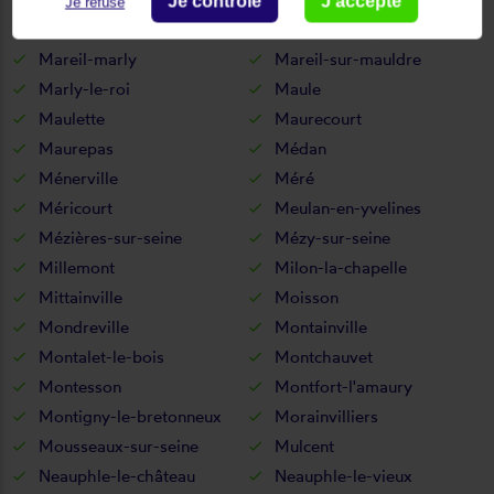
Je contrôle
J'accepte
Je refuse
Marcq
Mareil-le-guyon
Mareil-marly
Mareil-sur-mauldre
Marly-le-roi
Maule
Maulette
Maurecourt
Maurepas
Médan
Ménerville
Méré
Méricourt
Meulan-en-yvelines
Mézières-sur-seine
Mézy-sur-seine
Millemont
Milon-la-chapelle
Mittainville
Moisson
Mondreville
Montainville
Montalet-le-bois
Montchauvet
Montesson
Montfort-l'amaury
Montigny-le-bretonneux
Morainvilliers
Mousseaux-sur-seine
Mulcent
Neauphle-le-château
Neauphle-le-vieux