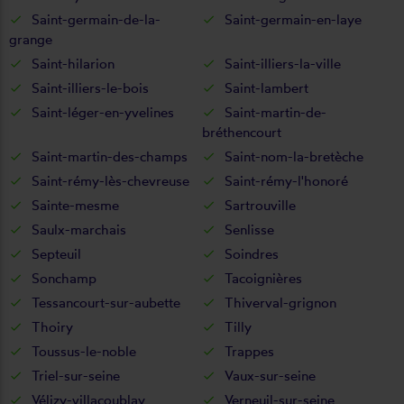
Saint-germain-de-la-
Saint-germain-en-laye
grange
Saint-hilarion
Saint-illiers-la-ville
Saint-illiers-le-bois
Saint-lambert
Saint-léger-en-yvelines
Saint-martin-de-
bréthencourt
Saint-martin-des-champs
Saint-nom-la-bretèche
Saint-rémy-lès-chevreuse
Saint-rémy-l'honoré
Sainte-mesme
Sartrouville
Saulx-marchais
Senlisse
Septeuil
Soindres
Sonchamp
Tacoignières
Tessancourt-sur-aubette
Thiverval-grignon
Thoiry
Tilly
Toussus-le-noble
Trappes
Triel-sur-seine
Vaux-sur-seine
Vélizy-villacoublay
Verneuil-sur-seine