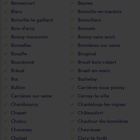
Bennecourt
Beynes
Blaru
Boinville-en-mantois
Boinville-le-gaillard
Boinvilliers
Bois-d'arcy
Boissets
Boissy-mauvoisin
Boissy-sans-avoir
Bonnelles
Bonnières-sur-seine
Bouafle
Bougival
Bourdonné
Breuil-bois-robert
Bréval
Brueil-en-vexin
Buc
Buchelay
Bullion
Carrières-sous-poissy
Carrières-sur-seine
Cernay-la-ville
Chambourcy
Chanteloup-les-vignes
Chapet
Châteaufort
Chatou
Chaufour-lès-bonnières
Chavenay
Chevreuse
Choisel
Civry-la-forêt