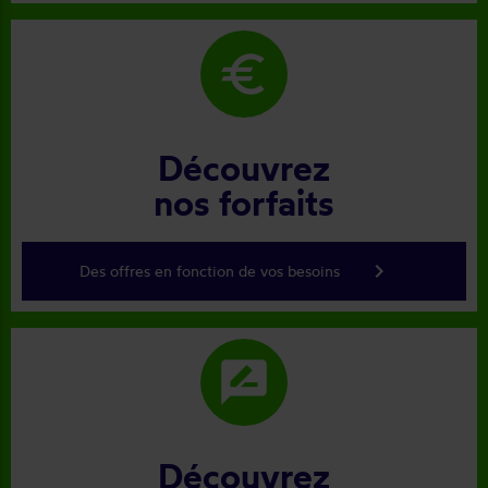
euro
Découvrez
nos forfaits
keyboard_arrow_right
Des offres en fonction de vos besoins
rate_review
Découvrez