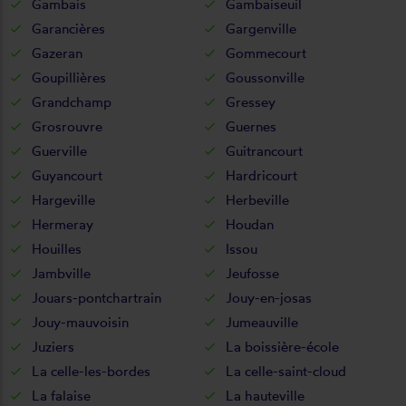
Gambais
Gambaiseuil
Garancières
Gargenville
Gazeran
Gommecourt
Goupillières
Goussonville
Grandchamp
Gressey
Grosrouvre
Guernes
Guerville
Guitrancourt
Guyancourt
Hardricourt
Hargeville
Herbeville
Hermeray
Houdan
Houilles
Issou
Jambville
Jeufosse
Jouars-pontchartrain
Jouy-en-josas
Jouy-mauvoisin
Jumeauville
Juziers
La boissière-école
La celle-les-bordes
La celle-saint-cloud
La falaise
La hauteville