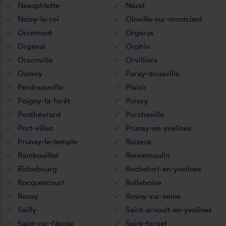
Neauphlette
Nézel
Noisy-le-roi
Oinville-sur-montcient
Orcemont
Orgerus
Orgeval
Orphin
Orsonville
Orvilliers
Osmoy
Paray-douaville
Perdreauville
Plaisir
Poigny-la-forêt
Poissy
Ponthévrard
Porcheville
Port-villez
Prunay-en-yvelines
Prunay-le-temple
Raizeux
Rambouillet
Rennemoulin
Richebourg
Rochefort-en-yvelines
Rocquencourt
Rolleboise
Rosay
Rosny-sur-seine
Sailly
Saint-arnoult-en-yvelines
Saint-cyr-l'école
Saint-forget