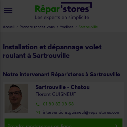
menu
Accueil
Prendre rendez-vous
Yvelines
Sartrouville
Installation et dépannage volet
roulant à Sartrouville
Notre intervenant Répar'stores à Sartrouville
Sartrouville - Chatou
Florent GUISNEUF
01 80 83 98 68
local_phone
interventions.guisneuf@reparstores.com
mail_outline
keyboard_arrow_right
Prendre rendez-vous en ligne