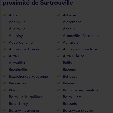
proximité de Sartrouville
Ablis
Achères
Adainville
Aigremont
Allainville
Andelu
Andrésy
Arnouville-lès-mantes
Aubergenville
Auffargis
Auffreville-brasseuil
Aulnay-sur-mauldre
Auteuil
Auteuil-le-roi
Autouillet
Bailly
Bazainville
Bazemont
Bazoches-sur-guyonne
Béhoust
Bennecourt
Beynes
Blaru
Boinville-en-mantois
Boinville-le-gaillard
Boinvilliers
Bois-d'arcy
Boissets
Boissy-mauvoisin
Boissy-sans-avoir