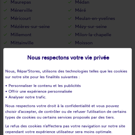
Maurepas
Médan
Ménerville
Méré
Méricourt
Meulan-en-yvelines
Mézières-sur-seine
Mézy-sur-seine
Millemont
Milon-la-chapelle
Mittainville
Moisson
Mondreville
Montainville
Nous respectons votre vie privée
Montalet-le-bois
Montchauvet
Montesson
Montfort-l'amaury
Nous, Répar'Stores, utilisons des technologies telles que les cookies
Montigny-le-bretonneux
Morainvilliers
sur notre site pour les finalités suivantes :
Mousseaux-sur-seine
Mulcent
• Personnaliser le contenu et les publicités
Neauphle-le-château
Neauphle-le-vieux
• Offrir une expérience personnalisée
• Analyser notre trafic.
Neauphlette
Nézel
Nous respectons votre droit à la confidentialité et vous pouvez
Noisy-le-roi
Oinville-sur-montcient
choisir d'accepter, de contrôler ou de refuser l'utilisation de certains
Orcemont
Orgerus
types de cookies ou certains services proposés par des tiers.
Orgeval
Orphin
Le refus des cookies n'affectera pas votre navigation sur notre site
cependant votre expérience utilisateur sera moins optimale.
Orsonville
Orvilliers