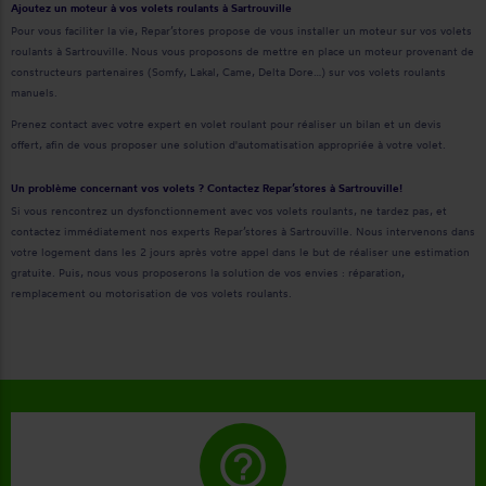
Ajoutez un moteur à vos volets roulants à Sartrouville
Pour vous faciliter la vie, Repar’stores propose de vous installer un moteur sur vos volets
roulants à Sartrouville. Nous vous proposons de mettre en place un moteur provenant de
constructeurs partenaires (Somfy, Lakal, Came, Delta Dore…) sur vos volets roulants
manuels.
Prenez contact avec votre expert en volet roulant pour réaliser un bilan et un devis
offert, afin de vous proposer une solution d'automatisation appropriée à votre volet.
Un problème concernant vos volets ? Contactez Repar’stores à Sartrouville!
Si vous rencontrez un dysfonctionnement avec vos volets roulants, ne tardez pas, et
contactez immédiatement nos experts Repar’stores à Sartrouville. Nous intervenons dans
votre logement dans les 2 jours après votre appel dans le but de réaliser une estimation
gratuite. Puis, nous vous proposerons la solution de vos envies : réparation,
remplacement ou motorisation de vos volets roulants.
help_outline