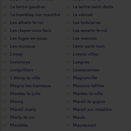
Le tartre-gaudran
Le tertre-saint-denis
Le tremblay-sur-mauldre
Le vésinet
Les alluets-le-roi
Les bréviaires
Les clayes-sous-bois
Les essarts-le-roi
Les loges-en-josas
Les mesnuls
Les mureaux
Lévis-saint-nom
Limay
Limetz-villez
Lommoye
Longnes
Longvilliers
Louveciennes
L'étang-la-ville
Magnanville
Magny-les-hameaux
Maisons-laffitte
Mantes-la-jolie
Mantes-la-ville
Marcq
Mareil-le-guyon
Mareil-marly
Mareil-sur-mauldre
Marly-le-roi
Maule
Maulette
Maurecourt