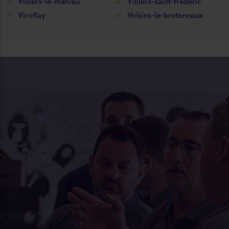
Villiers-le-mahieu
Villiers-saint-frédéric
Viroflay
Voisins-le-bretonneux