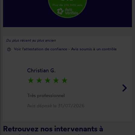
Plus de 210 000 avis
Du plus récent au plus ancien
Voir l'attestation de confiance - Avis soumis à un contrôle
help_outline
Christian G.
star_rate
star_rate
star_rate
star_rate
star_rate
keyboard_arrow_right
Très professionnel
Avis déposé le 31/07/2026
Retrouvez nos intervenants à