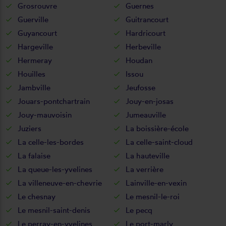
Grosrouvre
Guernes
Guerville
Guitrancourt
Guyancourt
Hardricourt
Hargeville
Herbeville
Hermeray
Houdan
Houilles
Issou
Jambville
Jeufosse
Jouars-pontchartrain
Jouy-en-josas
Jouy-mauvoisin
Jumeauville
Juziers
La boissière-école
La celle-les-bordes
La celle-saint-cloud
La falaise
La hauteville
La queue-les-yvelines
La verrière
La villeneuve-en-chevrie
Lainville-en-vexin
Le chesnay
Le mesnil-le-roi
Le mesnil-saint-denis
Le pecq
Le perray-en-yvelines
Le port-marly