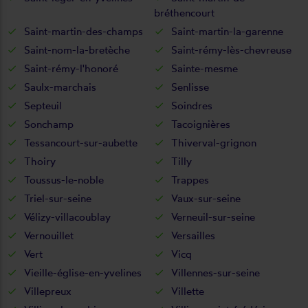
bréthencourt
Saint-martin-des-champs
Saint-martin-la-garenne
Saint-nom-la-bretèche
Saint-rémy-lès-chevreuse
Saint-rémy-l'honoré
Sainte-mesme
Saulx-marchais
Senlisse
Septeuil
Soindres
Sonchamp
Tacoignières
Tessancourt-sur-aubette
Thiverval-grignon
Thoiry
Tilly
Toussus-le-noble
Trappes
Triel-sur-seine
Vaux-sur-seine
Vélizy-villacoublay
Verneuil-sur-seine
Vernouillet
Versailles
Vert
Vicq
Vieille-église-en-yvelines
Villennes-sur-seine
Villepreux
Villette