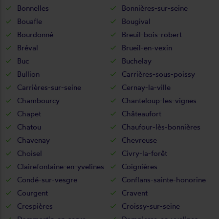
Bonnelles
Bonnières-sur-seine
Bouafle
Bougival
Bourdonné
Breuil-bois-robert
Bréval
Brueil-en-vexin
Buc
Buchelay
Bullion
Carrières-sous-poissy
Carrières-sur-seine
Cernay-la-ville
Chambourcy
Chanteloup-les-vignes
Chapet
Châteaufort
Chatou
Chaufour-lès-bonnières
Chavenay
Chevreuse
Choisel
Civry-la-forêt
Clairefontaine-en-yvelines
Coignières
Condé-sur-vesgre
Conflans-sainte-honorine
Courgent
Cravent
Crespières
Croissy-sur-seine