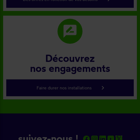
rate_review
Découvrez
nos engagements
keyboard_arrow_right
Faire durer nos installations
suivez-nous !