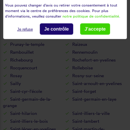
Osmoy
Paray-douaville
Vous pouvez changer d'avis ou retirer votre consentement à tout
moment via le centre de préférences des cookies. Pour plus
Perdreauville
Plaisir
d'informations, veuillez consulter
notre politique de confidentialité
.
Poigny-la-forêt
Poissy
Ponthévrard
Porcheville
Je contrôle
J'accepte
Je refuse
Port-villez
Prunay-en-yvelines
Prunay-le-temple
Raizeux
Rambouillet
Rennemoulin
Richebourg
Rochefort-en-yvelines
Rocquencourt
Rolleboise
Rosay
Rosny-sur-seine
Sailly
Saint-arnoult-en-yvelines
Saint-cyr-l'école
Saint-forget
Saint-germain-de-la-
Saint-germain-en-laye
grange
Saint-hilarion
Saint-illiers-la-ville
Saint-illiers-le-bois
Saint-lambert
Saint-léger-en-yvelines
Saint-martin-de-