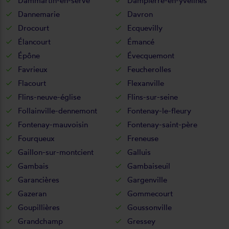
Dammartin-en-serve
Dampierre-en-yvelines
Dannemarie
Davron
Drocourt
Ecquevilly
Élancourt
Émancé
Épône
Évecquemont
Favrieux
Feucherolles
Flacourt
Flexanville
Flins-neuve-église
Flins-sur-seine
Follainville-dennemont
Fontenay-le-fleury
Fontenay-mauvoisin
Fontenay-saint-père
Fourqueux
Freneuse
Gaillon-sur-montcient
Galluis
Gambais
Gambaiseuil
Garancières
Gargenville
Gazeran
Gommecourt
Goupillières
Goussonville
Grandchamp
Gressey