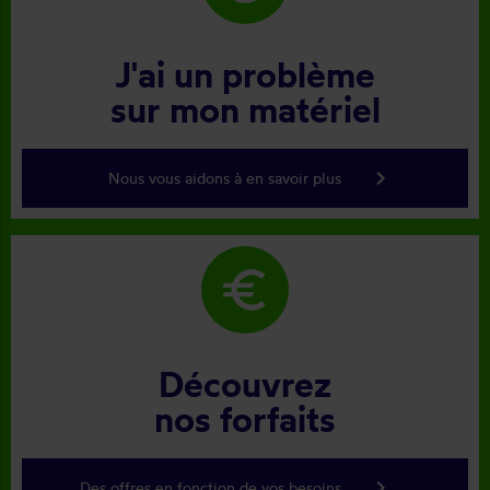
J'ai un problème
sur mon matériel
keyboard_arrow_right
Nous vous aidons à en savoir plus
euro
Découvrez
nos forfaits
keyboard_arrow_right
Des offres en fonction de vos besoins