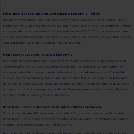
Faîtes appel à un spécialiste du volet roulant à Sartrouville - 78500
Découvrez Repar’stores, une entreprise experte dans l'univers du volet roulant. Vous
souhaitez mettre en place des volets roulants ? Ou encore rénover, ou ajouter un moteur
sur vos volets roulants à votre domicile à Sartrouville - 78500 ? Contactez-nous au plus
vite. Vous bénéficieriez d’un devis gratuit en 2 jours et vous aurez une évaluation précise
vous permettant de choisir la solution de vos souhaits.
Nous réparons vos volets roulants à Sartrouville
Nos techniciens restaurent tout type de volet roulant à Sartrouville, qu'il s'agisse d'un
volet roulant à manivelle ou à ouverture électrique, un volet traditionnel (coffre non
visible, encastré dans la maçonnerie de la maison), un volet rénovation (coffre visible
situé en haut de la fenêtre), solaire, qu’il soit en bois, PVC ou aluminium, et provenant
de toutes les franchises. Contactez nos experts qui identifieront l’origine de la panne et
qui apporteront la réponse qui vous satisfait. Nous nous rendons à votre domicile sous
48h pour établir un devis gratuit à Sartrouville.
Repar’stores, expert de la réparation de volets roulants à Sartrouville
Vous rencontrez des difficultés avec vos volets ? Vous pouvez compter sur la société
Repar'stores ! Nous restaurons les différentes sortes de volets (rénovations, monoblocs,
à moteur, à ouverture manuelle…) à Sartrouville.
Nos techniciens Repar’stores opèrent sur les multiples types de volets roulants et sur