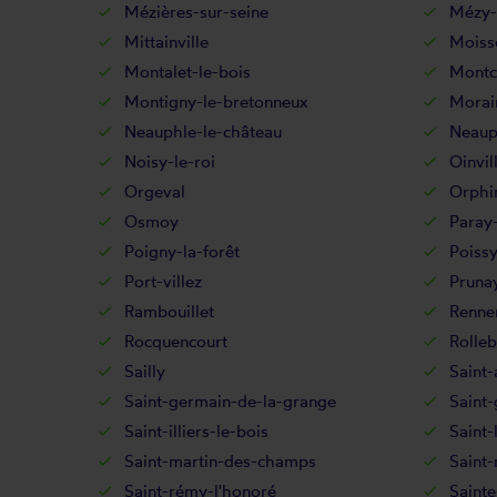
Mézières-sur-seine
Mézy-
Mittainville
Moiss
Montalet-le-bois
Montc
Montigny-le-bretonneux
Morain
Neauphle-le-château
Neaup
Noisy-le-roi
Oinvil
Orgeval
Orphi
Osmoy
Paray-
Poigny-la-forêt
Poiss
Port-villez
Prunay
Rambouillet
Renne
Rocquencourt
Rolleb
Sailly
Saint-
Saint-germain-de-la-grange
Saint-
Saint-illiers-le-bois
Saint-
Saint-martin-des-champs
Saint-
Saint-rémy-l'honoré
Saint