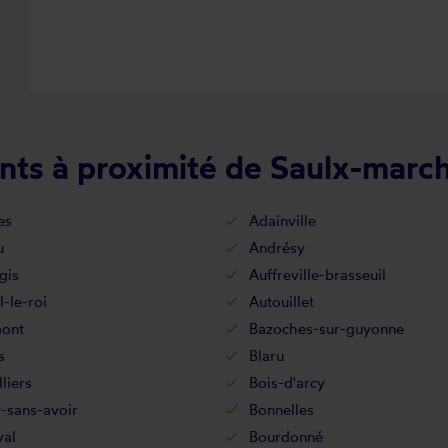
nts à proximité de Saulx-march
es
Adainville
u
Andrésy
gis
Auffreville-brasseuil
l-le-roi
Autouillet
ont
Bazoches-sur-guyonne
s
Blaru
lliers
Bois-d'arcy
-sans-avoir
Bonnelles
val
Bourdonné