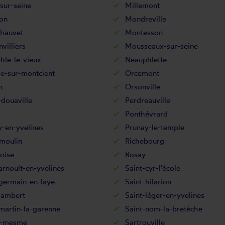
sur-seine
Millemont
on
Mondreville
hauvet
Montesson
villiers
Mousseaux-sur-seine
hle-le-vieux
Neauphlette
le-sur-montcient
Orcemont
n
Orsonville
douaville
Perdreauville
y
Ponthévrard
-en-yvelines
Prunay-le-temple
moulin
Richebourg
oise
Rosay
arnoult-en-yvelines
Saint-cyr-l'école
germain-en-laye
Saint-hilarion
lambert
Saint-léger-en-yvelines
martin-la-garenne
Saint-nom-la-bretèche
e-mesme
Sartrouville