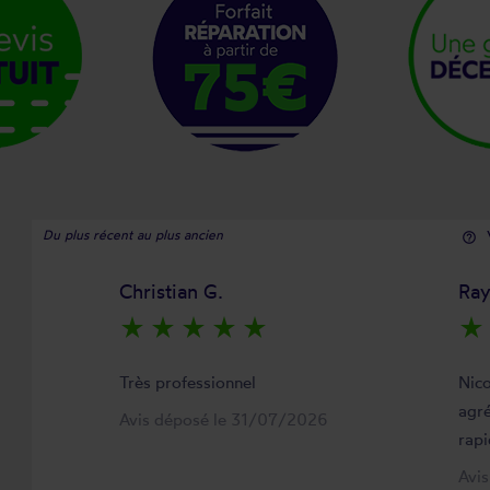
Du plus récent au plus ancien
help_outline
Christian G.
Ra
star_rate
star_rate
star_rate
star_rate
star_rate
star_rate
Très professionnel
Nico
agré
Avis déposé le 31/07/2026
rapi
Avi