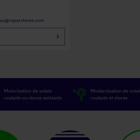
neau@reparstores.com
keyboard_arrow_right
Motorisation de volets
Modernisation de volet
roulants ou stores existants
roulants et stores