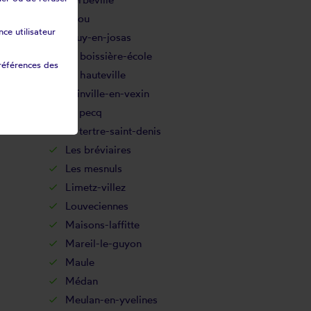
Issou
ce utilisateur
Jouy-en-josas
La boissière-école
références des
La hauteville
Lainville-en-vexin
Le pecq
Le tertre-saint-denis
Les bréviaires
Les mesnuls
Limetz-villez
Louveciennes
Maisons-laffitte
Mareil-le-guyon
Maule
Médan
Meulan-en-yvelines