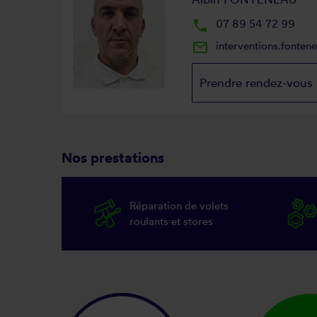
local_phone
07 89 54 72 99
mail_outline
interventions.fonte
Prendre rendez-vous
Nos prestations
Réparation de volets
roulants et stores