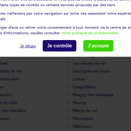
certains types de cookies ou certains services proposés par des tiers.
an
Houilles
ies n'affectera pas votre navigation sur notre site cependant votre expérien
sse
Jouars-pontchartrain
ale.
uville
Juziers
ger d'avis ou retirer votre consentement à tout moment via le centre de p
le-saint-cloud
La falaise
s d'informations, veuillez consulter
notre politique de confidentialité
.
rière
La villeneuve-en-chevrie
Je contrôle
J'accepte
Je refuse
nil-le-roi
Le mesnil-saint-denis
t-marly
Le tartre-gaudran
inet
Les alluets-le-roi
sarts-le-roi
Les loges-en-josas
-saint-nom
Limay
es
Longvilliers
nville
Magny-les-hameaux
-la-ville
Marcq
l-sur-mauldre
Marly-le-roi
court
Maurepas
Méricourt