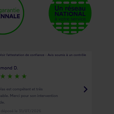
Voir l'attestation de confiance - Avis soumis à un contrôle
ymond D.
star_rate
star_rate
star_rate
star_rate
keyboard_arrow_right
las est compétent et très
able. Merci pour son intervention
de.
s déposé le 31/07/2026