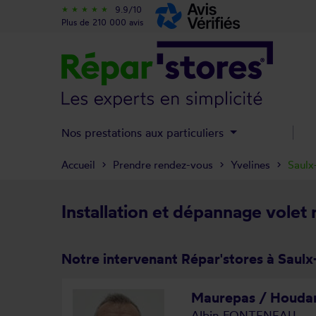
9.9/10
star_rate
star_rate
star_rate
star_rate
star_rate
Plus de 210 000 avis
Nos prestations aux particuliers
Accueil
Prendre rendez-vous
Yvelines
Saulx
Installation et dépannage volet 
Notre intervenant Répar'stores à Saulx
Maurepas / Houda
Albin FONTENEAU