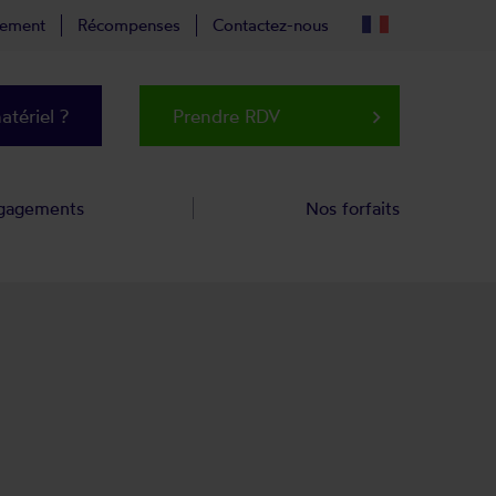
tement
Récompenses
Contactez-nous
tériel ?
Prendre RDV
keyboard_arrow_right
gagements
Nos forfaits