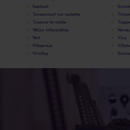
Septeuil
Soind
Tessancourt-sur-aubette
Thive
Toussus-le-noble
Trapp
Vélizy-villacoublay
Verneu
Vert
Vicq
Villepreux
Villett
Viroflay
Voisin