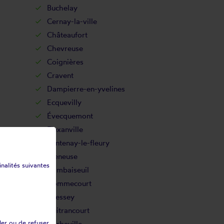
Buchelay
Cernay-la-ville
Châteaufort
Chevreuse
Coignières
Cravent
Dampierre-en-yvelines
Ecquevilly
Évecquemont
Flexanville
Fontenay-le-fleury
Freneuse
inalités suivantes
Gambaiseuil
Gommecourt
Gressey
Guitrancourt
ler ou de refuser
Herbeville