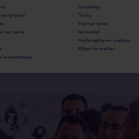
res
Sonchamp
rval-grignon
Thoiry
es
Triel-sur-seine
il-sur-seine
Vernouillet
Vieille-église-en-yvelines
e
Villiers-le-mahieu
s-le-bretonneux