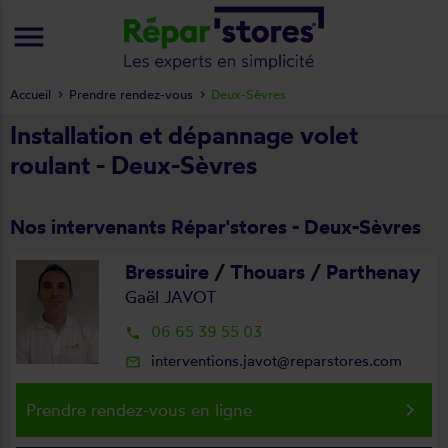
menu
Accueil
Prendre rendez-vous
Deux-Sèvres
Installation et dépannage volet
roulant - Deux-Sèvres
Nos intervenants Répar'stores - Deux-Sèvres
Bressuire / Thouars / Parthenay
Gaël JAVOT
06 65 39 55 03
local_phone
interventions.javot@reparstores.com
mail_outline
keyboard_arrow_right
Prendre rendez-vous en ligne