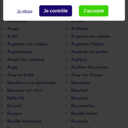
Adilly
Aiffres
Je contrôle
J'accepte
Je refuse
Aigonnay
Airvault
Amailloux
Amuré
Arçais
Ardilleux
Ardin
Argenton les vallées
Argenton-les-vallées
Argenton-l'église
Argentonnay
Asnières-en-poitou
Assais-les-jumeaux
Aubigny
Augé
Availles-thouarsais
Azay-le-brûlé
Azay-sur-thouet
Beaulieu-sous-parthenay
Beaussais
Beauvoir-sur-niort
Béceleuf
Belleville
Bessines
Boismé
Boisserolles
Bougon
Bouillé-loretz
Bouillé-saint-paul
Boussais