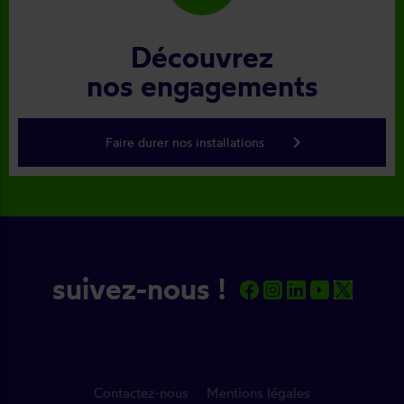
Découvrez
nos engagements
keyboard_arrow_right
Faire durer nos installations
suivez-nous !
Contactez-nous
Mentions légales