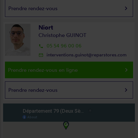
keyboard_arrow_right
Prendre rendez-vous
Niort
Christophe GUINOT
05 54 96 00 06
local_phone
interventions.guinot@reparstores.com
mail_outline
keyboard_arrow_right
Prendre rendez-vous en ligne
keyboard_arrow_right
Prendre rendez-vous