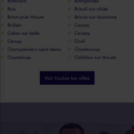
Bressuire
Bretignolles
Brie
Brieuil-sur-chizé
Brion-près-thouet
Brioux-sur-boutonne
Brûlain
Caunay
Celles-sur-belle
Cerizay
Cersay
Chail
Champdeniers-saint-denis
Chantecorps
Chanteloup
Châtillon-sur-thouet
Voir toutes les villes