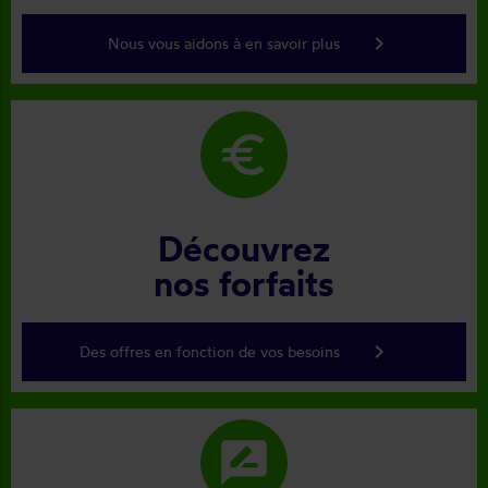
keyboard_arrow_right
Nous vous aidons à en savoir plus
euro
Découvrez
nos forfaits
keyboard_arrow_right
Des offres en fonction de vos besoins
rate_review