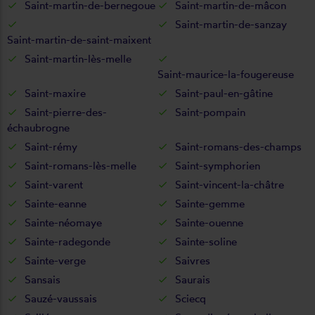
Saint-martin-de-bernegoue
Saint-martin-de-mâcon
Saint-martin-de-sanzay
Saint-martin-de-saint-maixent
Saint-martin-lès-melle
Saint-maurice-la-fougereuse
Saint-maxire
Saint-paul-en-gâtine
Saint-pierre-des-
Saint-pompain
échaubrogne
Saint-rémy
Saint-romans-des-champs
Saint-romans-lès-melle
Saint-symphorien
Saint-varent
Saint-vincent-la-châtre
Sainte-eanne
Sainte-gemme
Sainte-néomaye
Sainte-ouenne
Sainte-radegonde
Sainte-soline
Sainte-verge
Saivres
Sansais
Saurais
Sauzé-vaussais
Sciecq