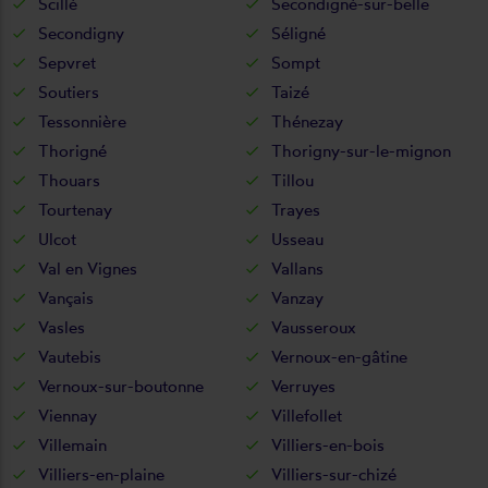
Scillé
Secondigné-sur-belle
Secondigny
Séligné
Sepvret
Sompt
Soutiers
Taizé
Tessonnière
Thénezay
Thorigné
Thorigny-sur-le-mignon
Thouars
Tillou
Tourtenay
Trayes
Ulcot
Usseau
Val en Vignes
Vallans
Vançais
Vanzay
Vasles
Vausseroux
Vautebis
Vernoux-en-gâtine
Vernoux-sur-boutonne
Verruyes
Viennay
Villefollet
Villemain
Villiers-en-bois
Villiers-en-plaine
Villiers-sur-chizé