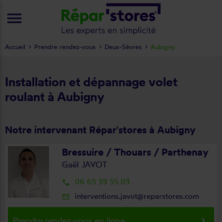
menu
Accueil
Prendre rendez-vous
Deux-Sèvres
Aubigny
Installation et dépannage volet
roulant à Aubigny
Notre intervenant Répar'stores à Aubigny
Bressuire / Thouars / Parthenay
Gaël JAVOT
06 65 39 55 03
local_phone
interventions.javot@reparstores.com
mail_outline
keyboard_arrow_right
Prendre rendez-vous en ligne