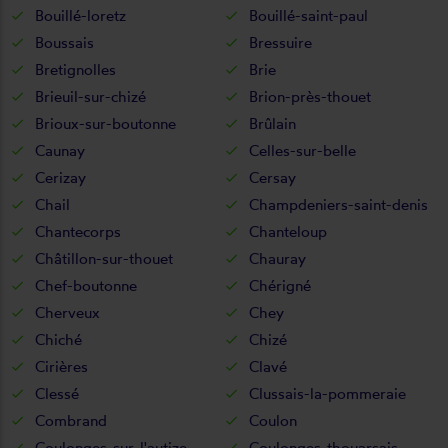
Bouillé-loretz
Bouillé-saint-paul
Boussais
Bressuire
Bretignolles
Brie
Brieuil-sur-chizé
Brion-près-thouet
Brioux-sur-boutonne
Brûlain
Caunay
Celles-sur-belle
Cerizay
Cersay
Chail
Champdeniers-saint-denis
Chantecorps
Chanteloup
Châtillon-sur-thouet
Chauray
Chef-boutonne
Chérigné
Cherveux
Chey
Chiché
Chizé
Cirières
Clavé
Clessé
Clussais-la-pommeraie
Combrand
Coulon
Coulonges-sur-l'autize
Coulonges-thouarsais