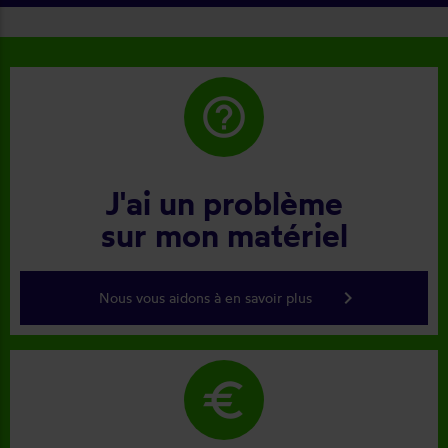
help_outline
J'ai un problème
sur mon matériel
keyboard_arrow_right
Nous vous aidons à en savoir plus
euro