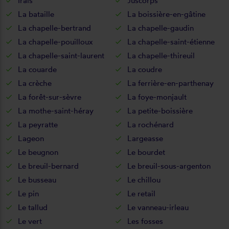
Irais
Juscorps
La bataille
La boissière-en-gâtine
La chapelle-bertrand
La chapelle-gaudin
La chapelle-pouilloux
La chapelle-saint-étienne
La chapelle-saint-laurent
La chapelle-thireuil
La couarde
La coudre
La crèche
La ferrière-en-parthenay
La forêt-sur-sèvre
La foye-monjault
La mothe-saint-héray
La petite-boissière
La peyratte
La rochénard
Lageon
Largeasse
Le beugnon
Le bourdet
Le breuil-bernard
Le breuil-sous-argenton
Le busseau
Le chillou
Le pin
Le retail
Le tallud
Le vanneau-irleau
Le vert
Les fosses