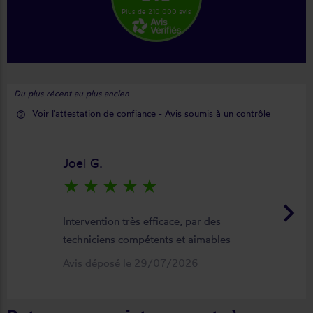
Plus de 210 000 avis
Du plus récent au plus ancien
Voir l'attestation de confiance - Avis soumis à un contrôle
help_outline
Joel G.
star_rate
star_rate
star_rate
star_rate
star_rate
keyboard_arrow_right
Intervention très efficace, par des
techniciens compétents et aimables
Avis déposé le 29/07/2026