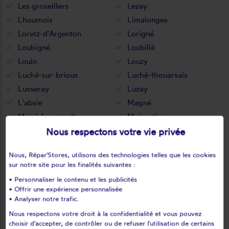
Les groseillers
Lezay
Lhoumois
Limalonges
Loretz-d'Argenton
Lorigné
Loubigné
Loubillé
Louin
Louzy
Luché-sur-brioux
Luché-thouarsais
Lusseray
Luzay
L'absie
Magné
Mairé-levescault
Maisontiers
Marigny
Marnes
Nous respectons votre vie privée
Massais
Mauléon
Nous, Répar'Stores, utilisons des technologies telles que les cookies
Mauzé-sur-le-mignon
Mauzé-thouarsais
sur notre site pour les finalités suivantes :
Mazières-en-gâtine
Mazières-sur-béronne
• Personnaliser le contenu et les publicités
Melle
Melleran
• Offrir une expérience personnalisée
Ménigoute
Messé
• Analyser notre trafic.
Missé
Moncoutant
Nous respectons votre droit à la confidentialité et vous pouvez
choisir d'accepter, de contrôler ou de refuser l'utilisation de certains
Moncoutant-sur-Sèvre
Montalembert