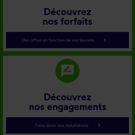
Découvrez
nos forfaits
keyboard_arrow_right
Des offres en fonction de vos besoins
rate_review
Découvrez
nos engagements
keyboard_arrow_right
Faire durer nos installations