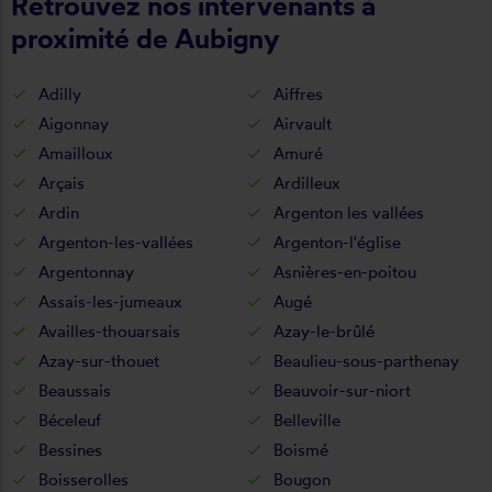
Retrouvez nos intervenants à
proximité de Aubigny
Adilly
Aiffres
Aigonnay
Airvault
Amailloux
Amuré
Arçais
Ardilleux
Ardin
Argenton les vallées
Argenton-les-vallées
Argenton-l'église
Argentonnay
Asnières-en-poitou
Assais-les-jumeaux
Augé
Availles-thouarsais
Azay-le-brûlé
Azay-sur-thouet
Beaulieu-sous-parthenay
Beaussais
Beauvoir-sur-niort
Béceleuf
Belleville
Bessines
Boismé
Boisserolles
Bougon