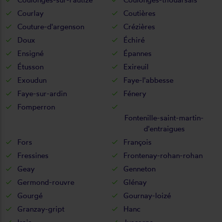
Courlay
Coutières
Couture-d'argenson
Crézières
Doux
Échiré
Ensigné
Épannes
Étusson
Exireuil
Exoudun
Faye-l'abbesse
Faye-sur-ardin
Fénery
Fomperron
Fontenille-saint-martin-
d'entraigues
Fors
François
Fressines
Frontenay-rohan-rohan
Geay
Genneton
Germond-rouvre
Glénay
Gourgé
Gournay-loizé
Granzay-gript
Hanc