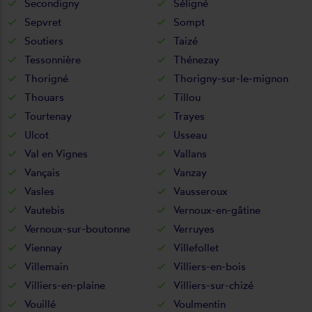
Secondigny
Séligné
Sepvret
Sompt
Soutiers
Taizé
Tessonnière
Thénezay
Thorigné
Thorigny-sur-le-mignon
Thouars
Tillou
Tourtenay
Trayes
Ulcot
Usseau
Val en Vignes
Vallans
Vançais
Vanzay
Vasles
Vausseroux
Vautebis
Vernoux-en-gâtine
Vernoux-sur-boutonne
Verruyes
Viennay
Villefollet
Villemain
Villiers-en-bois
Villiers-en-plaine
Villiers-sur-chizé
Vouillé
Voulmentin