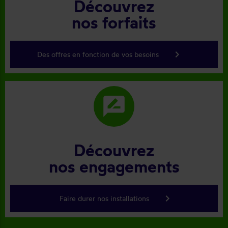
Découvrez
nos forfaits
keyboard_arrow_right
Des offres en fonction de vos besoins
rate_review
Découvrez
nos engagements
keyboard_arrow_right
Faire durer nos installations