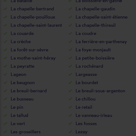
La bataille
La boissière-en-gâtine
La chapelle-bertrand
La chapelle-gaudin
La chapelle-pouilloux
La chapelle-saint-étienne
La chapelle-saint-laurent
La chapelle-thireuil
La couarde
La coudre
La crèche
La ferrière-en-parthenay
La forêt-sur-sèvre
La foye-monjault
La mothe-saint-héray
La petite-boissière
La peyratte
La rochénard
Lageon
Largeasse
Le beugnon
Le bourdet
Le breuil-bernard
Le breuil-sous-argenton
Le busseau
Le chillou
Le pin
Le retail
Le tallud
Le vanneau-irleau
Le vert
Les fosses
Les groseillers
Lezay