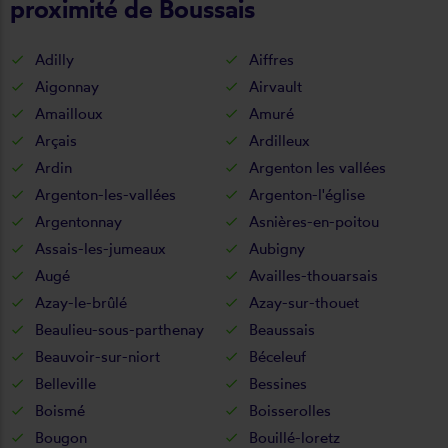
proximité de Boussais
Adilly
Aiffres
Aigonnay
Airvault
Amailloux
Amuré
Arçais
Ardilleux
Ardin
Argenton les vallées
Argenton-les-vallées
Argenton-l'église
Argentonnay
Asnières-en-poitou
Assais-les-jumeaux
Aubigny
Augé
Availles-thouarsais
Azay-le-brûlé
Azay-sur-thouet
Beaulieu-sous-parthenay
Beaussais
Beauvoir-sur-niort
Béceleuf
Belleville
Bessines
Boismé
Boisserolles
Bougon
Bouillé-loretz