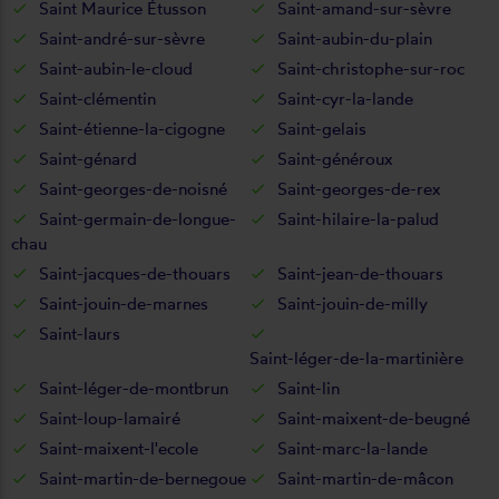
Saint Maurice Étusson
Saint-amand-sur-sèvre
Saint-andré-sur-sèvre
Saint-aubin-du-plain
Saint-aubin-le-cloud
Saint-christophe-sur-roc
Saint-clémentin
Saint-cyr-la-lande
Saint-étienne-la-cigogne
Saint-gelais
Saint-génard
Saint-généroux
Saint-georges-de-noisné
Saint-georges-de-rex
Saint-germain-de-longue-
Saint-hilaire-la-palud
chau
Saint-jacques-de-thouars
Saint-jean-de-thouars
Saint-jouin-de-marnes
Saint-jouin-de-milly
Saint-laurs
Saint-léger-de-la-martinière
Saint-léger-de-montbrun
Saint-lin
Saint-loup-lamairé
Saint-maixent-de-beugné
Saint-maixent-l'ecole
Saint-marc-la-lande
Saint-martin-de-bernegoue
Saint-martin-de-mâcon