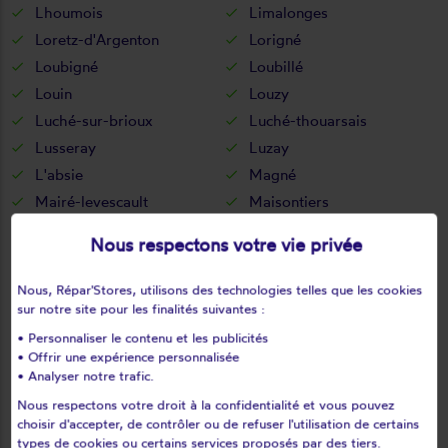
Lhoumois
Limalonges
Loretz-d'Argenton
Lorigné
Loubigné
Loubillé
Louin
Louzy
Luché-sur-brioux
Luché-thouarsais
Lusseray
Luzay
L'absie
Magné
Mairé-levescault
Maisontiers
Marigny
Marnes
Nous respectons votre vie privée
Massais
Mauléon
Mauzé-sur-le-mignon
Mauzé-thouarsais
Nous, Répar'Stores, utilisons des technologies telles que les cookies
Mazières-en-gâtine
Mazières-sur-béronne
sur notre site pour les finalités suivantes :
Melle
Melleran
• Personnaliser le contenu et les publicités
• Offrir une expérience personnalisée
Ménigoute
Messé
• Analyser notre trafic.
Missé
Moncoutant
Nous respectons votre droit à la confidentialité et vous pouvez
Moncoutant-sur-Sèvre
Montalembert
choisir d'accepter, de contrôler ou de refuser l'utilisation de certains
types de cookies ou certains services proposés par des tiers.
Montravers
Mougon