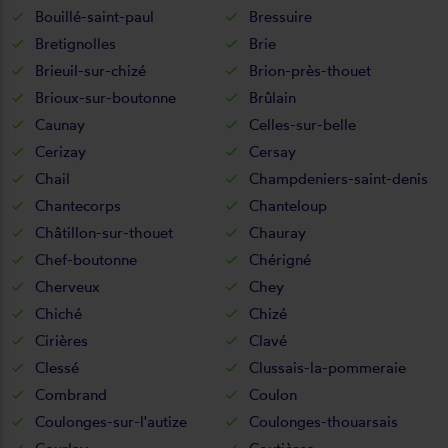
Bouillé-saint-paul
Bressuire
Bretignolles
Brie
Brieuil-sur-chizé
Brion-près-thouet
Brioux-sur-boutonne
Brûlain
Caunay
Celles-sur-belle
Cerizay
Cersay
Chail
Champdeniers-saint-denis
Chantecorps
Chanteloup
Châtillon-sur-thouet
Chauray
Chef-boutonne
Chérigné
Cherveux
Chey
Chiché
Chizé
Cirières
Clavé
Clessé
Clussais-la-pommeraie
Combrand
Coulon
Coulonges-sur-l'autize
Coulonges-thouarsais