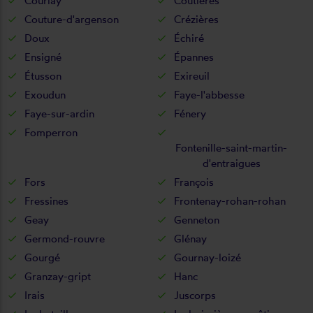
Courlay
Coutières
Couture-d'argenson
Crézières
Doux
Échiré
Ensigné
Épannes
Étusson
Exireuil
Exoudun
Faye-l'abbesse
Faye-sur-ardin
Fénery
Fomperron
Fontenille-saint-martin-
d'entraigues
Fors
François
Fressines
Frontenay-rohan-rohan
Geay
Genneton
Germond-rouvre
Glénay
Gourgé
Gournay-loizé
Granzay-gript
Hanc
Irais
Juscorps