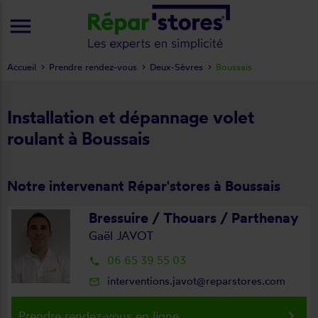
menu
Accueil
Prendre rendez-vous
Deux-Sèvres
Boussais
Installation et dépannage volet
roulant à Boussais
Notre intervenant Répar'stores à Boussais
Bressuire / Thouars / Parthenay
Gaël JAVOT
06 65 39 55 03
local_phone
interventions.javot@reparstores.com
mail_outline
keyboard_arrow_right
Prendre rendez-vous en ligne