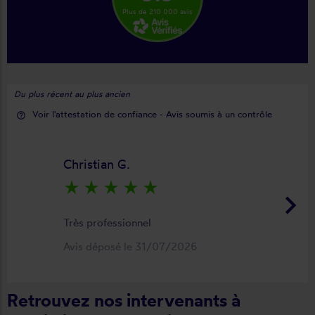
Plus de 210 000 avis
Du plus récent au plus ancien
Voir l'attestation de confiance - Avis soumis à un contrôle
help_outline
Christian G.
star_rate
star_rate
star_rate
star_rate
star_rate
keyboard_arrow_right
Très professionnel
Avis déposé le 31/07/2026
Retrouvez nos intervenants à