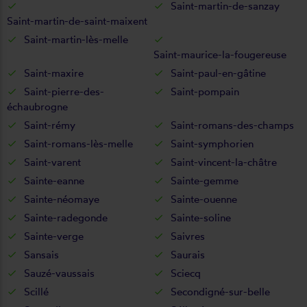
Saint-martin-de-sanzay
Saint-martin-de-saint-maixent
Saint-martin-lès-melle
Saint-maurice-la-fougereuse
Saint-maxire
Saint-paul-en-gâtine
Saint-pierre-des-
Saint-pompain
échaubrogne
Saint-rémy
Saint-romans-des-champs
Saint-romans-lès-melle
Saint-symphorien
Saint-varent
Saint-vincent-la-châtre
Sainte-eanne
Sainte-gemme
Sainte-néomaye
Sainte-ouenne
Sainte-radegonde
Sainte-soline
Sainte-verge
Saivres
Sansais
Saurais
Sauzé-vaussais
Sciecq
Scillé
Secondigné-sur-belle