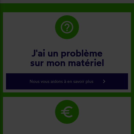
help_outline
J'ai un problème
sur mon matériel
keyboard_arrow_right
Nous vous aidons à en savoir plus
euro