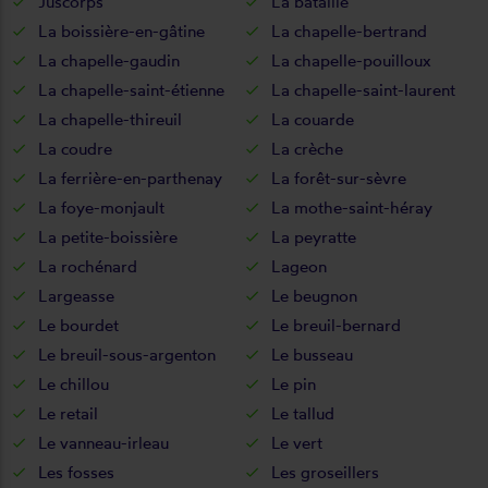
Juscorps
La bataille
La boissière-en-gâtine
La chapelle-bertrand
La chapelle-gaudin
La chapelle-pouilloux
La chapelle-saint-étienne
La chapelle-saint-laurent
La chapelle-thireuil
La couarde
La coudre
La crèche
La ferrière-en-parthenay
La forêt-sur-sèvre
La foye-monjault
La mothe-saint-héray
La petite-boissière
La peyratte
La rochénard
Lageon
Largeasse
Le beugnon
Le bourdet
Le breuil-bernard
Le breuil-sous-argenton
Le busseau
Le chillou
Le pin
Le retail
Le tallud
Le vanneau-irleau
Le vert
Les fosses
Les groseillers