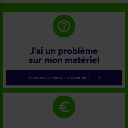
help_outline
J'ai un problème
sur mon matériel
keyboard_arrow_right
Nous vous aidons à en savoir plus
euro