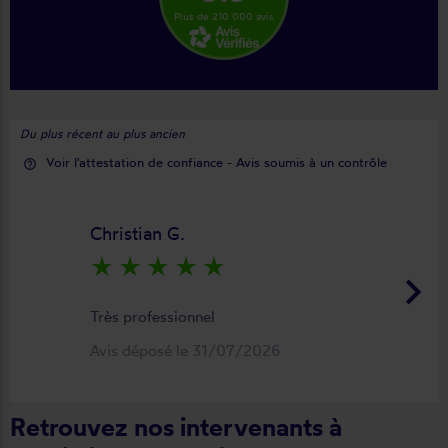
Plus de 210 000 avis
Du plus récent au plus ancien
Voir l'attestation de confiance - Avis soumis à un contrôle
help_outline
Christian G.
star_rate
star_rate
star_rate
star_rate
star_rate
keyboard_arrow_right
Très professionnel
Avis déposé le 31/07/2026
Retrouvez nos intervenants à