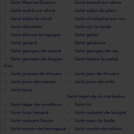
Saint Maurice Étusson
Saint-amand-sur-sèvre
Saint-andré-sur-sèvre
Saint-aubin-du-plain
Saint-aubin-le-cloud
Saint-christophe-sur-roc
Saint-clémentin
Saint-cyr-la-lande
Saint-étienne-la-cigogne
Saint-gelais
Saint-génard
Saint-généroux
Saint-georges-de-noisné
Saint-georges-de-rex
Saint-germain-de-longue-
Saint-hilaire-la-palud
chau
Saint-jacques-de-thouars
Saint-jean-de-thouars
Saint-jouin-de-marnes
Saint-jouin-de-milly
Saint-laurs
Saint-léger-de-la-martinière
Saint-léger-de-montbrun
Saint-lin
Saint-loup-lamairé
Saint-maixent-de-beugné
Saint-maixent-l'ecole
Saint-marc-la-lande
Saint-martin-de-bernegoue
Saint-martin-de-mâcon