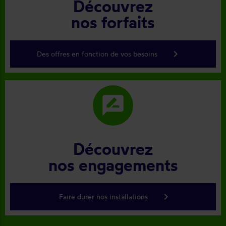
Découvrez
nos forfaits
keyboard_arrow_right
Des offres en fonction de vos besoins
rate_review
Découvrez
nos engagements
keyboard_arrow_right
Faire durer nos installations