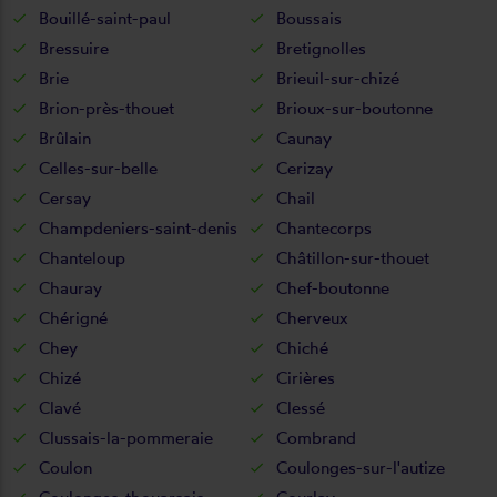
Bouillé-saint-paul
Boussais
Bressuire
Bretignolles
Brie
Brieuil-sur-chizé
Brion-près-thouet
Brioux-sur-boutonne
Brûlain
Caunay
Celles-sur-belle
Cerizay
Cersay
Chail
Champdeniers-saint-denis
Chantecorps
Chanteloup
Châtillon-sur-thouet
Chauray
Chef-boutonne
Chérigné
Cherveux
Chey
Chiché
Chizé
Cirières
Clavé
Clessé
Clussais-la-pommeraie
Combrand
Coulon
Coulonges-sur-l'autize