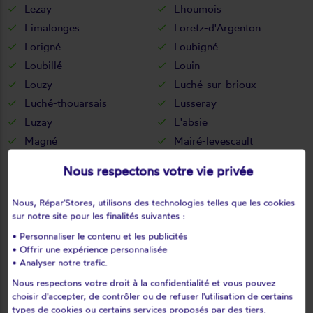
Lezay
Lhoumois
Limalonges
Loretz-d'Argenton
Lorigné
Loubigné
Loubillé
Louin
Louzy
Luché-sur-brioux
Luché-thouarsais
Lusseray
Luzay
L'absie
Magné
Mairé-levescault
Maisontiers
Marigny
Nous respectons votre vie privée
Marnes
Massais
Mauléon
Mauzé-sur-le-mignon
Nous, Répar'Stores, utilisons des technologies telles que les cookies
Mauzé-thouarsais
Mazières-en-gâtine
sur notre site pour les finalités suivantes :
Mazières-sur-béronne
Melle
• Personnaliser le contenu et les publicités
• Offrir une expérience personnalisée
Melleran
Ménigoute
• Analyser notre trafic.
Messé
Missé
Nous respectons votre droit à la confidentialité et vous pouvez
Moncoutant
Moncoutant-sur-Sèvre
choisir d'accepter, de contrôler ou de refuser l'utilisation de certains
types de cookies ou certains services proposés par des tiers.
Montalembert
Montravers