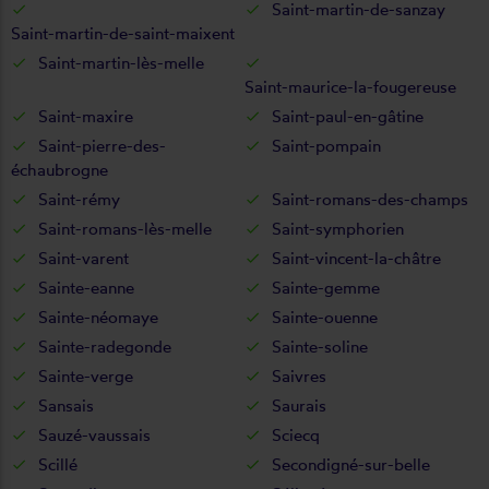
Saint-martin-de-sanzay
Saint-martin-de-saint-maixent
Saint-martin-lès-melle
Saint-maurice-la-fougereuse
Saint-maxire
Saint-paul-en-gâtine
Saint-pierre-des-
Saint-pompain
échaubrogne
Saint-rémy
Saint-romans-des-champs
Saint-romans-lès-melle
Saint-symphorien
Saint-varent
Saint-vincent-la-châtre
Sainte-eanne
Sainte-gemme
Sainte-néomaye
Sainte-ouenne
Sainte-radegonde
Sainte-soline
Sainte-verge
Saivres
Sansais
Saurais
Sauzé-vaussais
Sciecq
Scillé
Secondigné-sur-belle