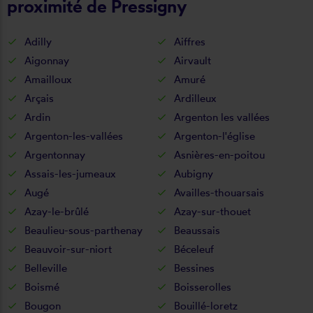
proximité de Pressigny
Adilly
Aiffres
Aigonnay
Airvault
Amailloux
Amuré
Arçais
Ardilleux
Ardin
Argenton les vallées
Argenton-les-vallées
Argenton-l'église
Argentonnay
Asnières-en-poitou
Assais-les-jumeaux
Aubigny
Augé
Availles-thouarsais
Azay-le-brûlé
Azay-sur-thouet
Beaulieu-sous-parthenay
Beaussais
Beauvoir-sur-niort
Béceleuf
Belleville
Bessines
Boismé
Boisserolles
Bougon
Bouillé-loretz