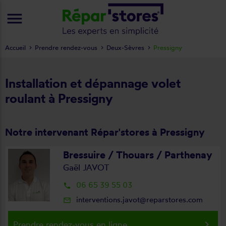
menu
Accueil
Prendre rendez-vous
Deux-Sèvres
Pressigny
Installation et dépannage volet
roulant à Pressigny
Notre intervenant Répar'stores à Pressigny
Bressuire / Thouars / Parthenay
Gaël JAVOT
06 65 39 55 03
local_phone
interventions.javot@reparstores.com
mail_outline
keyboard_arrow_right
Prendre rendez-vous en ligne