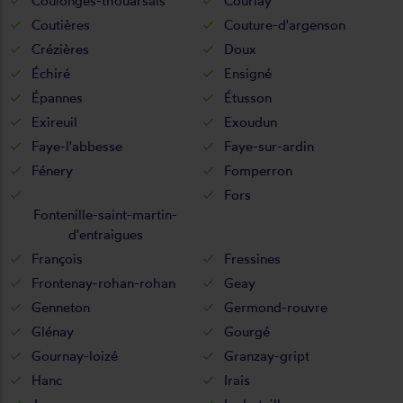
Coulonges-thouarsais
Courlay
Coutières
Couture-d'argenson
Crézières
Doux
Échiré
Ensigné
Épannes
Étusson
Exireuil
Exoudun
Faye-l'abbesse
Faye-sur-ardin
Fénery
Fomperron
Fors
Fontenille-saint-martin-
d'entraigues
François
Fressines
Frontenay-rohan-rohan
Geay
Genneton
Germond-rouvre
Glénay
Gourgé
Gournay-loizé
Granzay-gript
Hanc
Irais