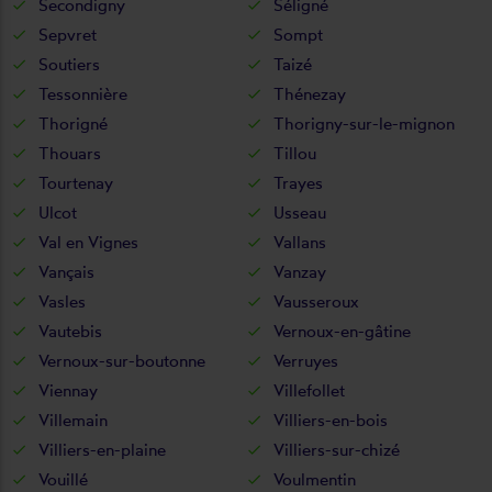
Secondigny
Séligné
Sepvret
Sompt
Soutiers
Taizé
Tessonnière
Thénezay
Thorigné
Thorigny-sur-le-mignon
Thouars
Tillou
Tourtenay
Trayes
Ulcot
Usseau
Val en Vignes
Vallans
Vançais
Vanzay
Vasles
Vausseroux
Vautebis
Vernoux-en-gâtine
Vernoux-sur-boutonne
Verruyes
Viennay
Villefollet
Villemain
Villiers-en-bois
Villiers-en-plaine
Villiers-sur-chizé
Vouillé
Voulmentin