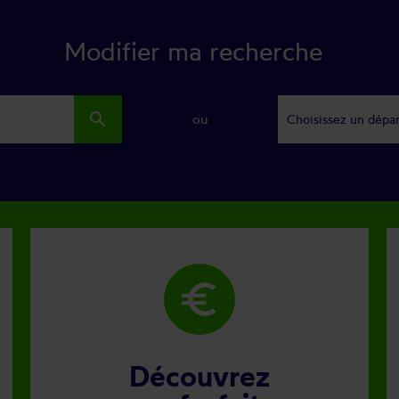
Modifier ma recherche
search
ou
Choisissez un dépa
euro
Découvrez