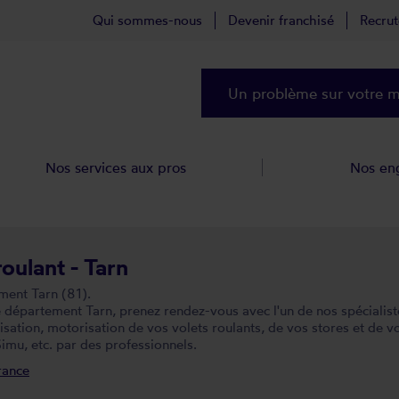
Qui sommes-nous
Devenir franchisé
Recru
Un problème sur votre ma
Nos services aux pros
Nos en
roulant - Tarn
ment Tarn (81).
épartement Tarn, prenez rendez-vous avec l'un de nos spécialistes
tion, motorisation de vos volets roulants, de vos stores et de vo
imu, etc. par des professionnels.
rance