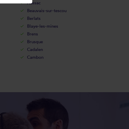
Aussac
Beauvais-sur-tescou
Berlats
Blaye-les-mines
Brens
Brusque
Cadalen
Cambon