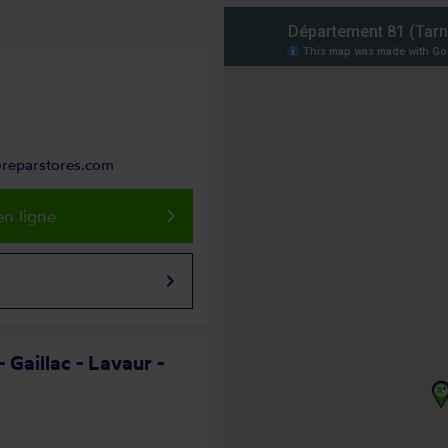
@reparstores.com
keyboard_arrow_right
n ligne
keyboard_arrow_right
 Gaillac - Lavaur -