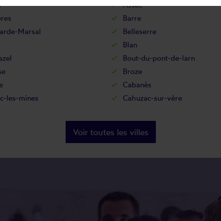
s
Assac
ères
Barre
garde-Marsal
Belleserre
Blan
azel
Bout-du-pont-de-larn
se
Broze
e
Cabanès
c-les-mines
Cahuzac-sur-vère
Voir toutes les villes