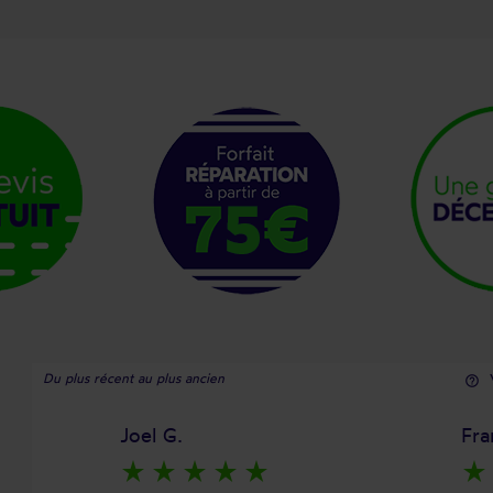
Du plus récent au plus ancien
help_outline
Joel G.
Fra
star_rate
star_rate
star_rate
star_rate
star_rate
star_rate