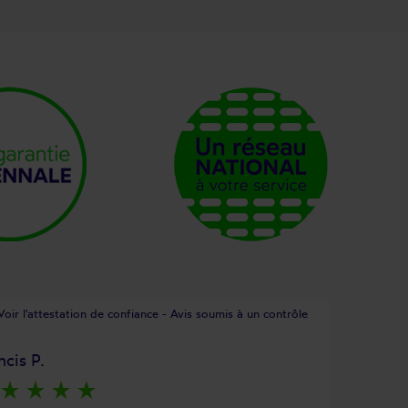
Voir l'attestation de confiance - Avis soumis à un contrôle
ncis P.
star_rate
star_rate
star_rate
star_rate