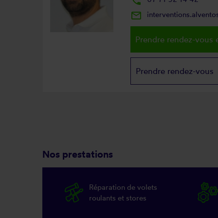
local_phone
mail_outline
interventions.alvent
Prendre rendez-vous e
Prendre rendez-vous
Nos prestations
Réparation de volets
roulants et stores