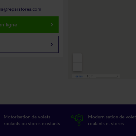
osa@reparstores.com
keyboard_arrow_right
n ligne
keyboard_arrow_right
Motorisation de volets
Modernisation de volet
roulants ou stores existants
roulants et stores