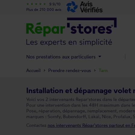
9.9/10
star_rate
star_rate
star_rate
star_rate
star_rate
Plus de 210 000 avis
Nos prestations aux particuliers
Accueil
Prendre rendez-vous
Tarn
Installation et dépannage volet 
Voici vos 2 intervenants Repar'stores dans le départe
Pour une intervention dans les 48H maximum dans le d
Pose, réparation, dépannage, remplacement, modernisa
marques : Somfy, Bubendorff, Lakal, Nice, Profalux, S
Contactez
nos intervenants Répar'stores partout en F