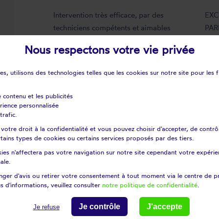
Intervention très efficace, par des
EXC
techniciens compétents et aimables
PAR
Avis déposé le 29/07/2026
Avi
Nous respectons votre vie privée
s, utilisons des technologies telles que les cookies sur notre site pour les f
e contenu et les publicités
érience personnalisée
trafic.
otre droit à la confidentialité et vous pouvez choisir d'accepter, de contrô
certains types de cookies ou certains services proposés par des tiers.
ts Répar'stores - Tarn
ies n'affectera pas votre navigation sur notre site cependant votre expérien
ale.
fonde
Alban
ger d'avis ou retirer votre consentement à tout moment via le centre de p
s
Almayrac
s d'informations, veuillez consulter
notre politique de confidentialité
.
let
Ambres
Je contrôle
J'accepte
Je refuse
s
Appelle