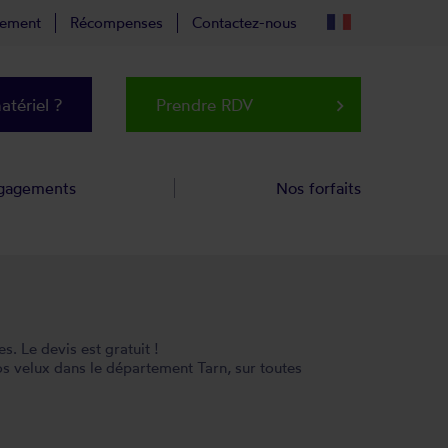
tement
Récompenses
Contactez-nous
tériel ?
Prendre RDV
keyboard_arrow_right
gagements
Nos forfaits
. Le devis est gratuit !
s velux dans le département Tarn, sur toutes