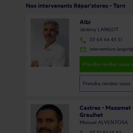
Nos intervenants Répar'stores - Tarn
Albi
Jérémy LANGOT
local_phone
07 64 44 45 31
mail_outline
interventions.langot
Prendre rendez-vous e
Prendre rendez-vous
Castres - Mazamet -
Graulhet
Manuel ALVENTOSA
07 71 92 14 42