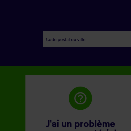
help_outline
J'ai un problème