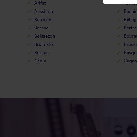
Arifat
Arthè
Aussillon
Banni
Belcastel
Belle
Bernac
Bertre
Boissezon
Bourn
Briatexte
Brous
Burlats
Busqu
Cadix
Cagna