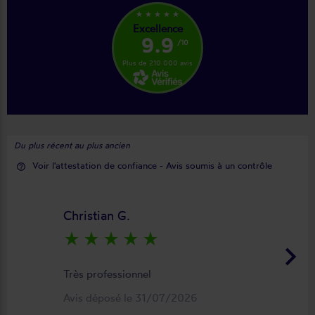
star_rate
star_rate
star_rate
star_rate
star_rate
Excellence
9.9
/10
Plus de 210 000 avis
Du plus récent au plus ancien
Voir l'attestation de confiance - Avis soumis à un contrôle
help_outline
Christian G.
star_rate
star_rate
star_rate
star_rate
star_rate
keyboard_arrow_right
Très professionnel
Avis déposé le 31/07/2026