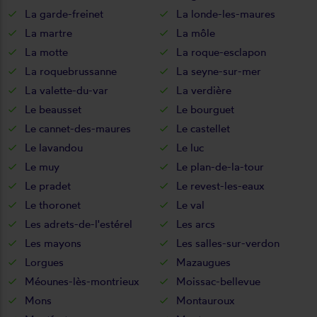
La garde-freinet
La londe-les-maures
La martre
La môle
La motte
La roque-esclapon
La roquebrussanne
La seyne-sur-mer
La valette-du-var
La verdière
Le beausset
Le bourguet
Le cannet-des-maures
Le castellet
Le lavandou
Le luc
Le muy
Le plan-de-la-tour
Le pradet
Le revest-les-eaux
Le thoronet
Le val
Les adrets-de-l'estérel
Les arcs
Les mayons
Les salles-sur-verdon
Lorgues
Mazaugues
Méounes-lès-montrieux
Moissac-bellevue
Mons
Montauroux