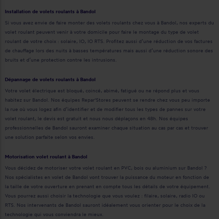
Installation de volets roulants à Bandol
Si vous avez envie de faire monter des volets roulants chez vous à Bandol, nos experts du
volet roulant peuvent venir à votre domicile pour faire le montage du type de volet
roulant de votre choix : solaire, IO, IO RTS. Profitez aussi d’une réduction de vos factures
de chauffage lors des nuits à basses températures mais aussi d’une réduction sonore des
bruits et d’une protection contre les intrusions.
Dépannage de volets roulants à Bandol
Votre volet électrique est bloqué, coincé, abimé, fatigué ou ne répond plus et vous
habitez sur Bandol. Nos équipes Repar'Stores peuvent se rendre chez vous peu importe
la rue où vous logez afin d’identifier et de modifier tous les types de pannes sur votre
volet roulant, le devis est gratuit et nous nous déplaçons en 48h. Nos équipes
professionnelles de Bandol sauront examiner chaque situation au cas par cas et trouver
une solution parfaite selon vos envies.
Motorisation volet roulant à Bandol
Vous décidez de motoriser votre volet roulant en PVC, bois ou aluminium sur Bandol ?
Nos spécialistes en volet de Bandol vont trouver la puissance du moteur en fonction de
la taille de votre ouverture en prenant en compte tous les détails de votre équipement.
Vous pourrez aussi choisir la technologie que vous voulez : filaire, solaire, radio IO ou
RTS. Nos intervenants de Bandol sauront idéalement vous orienter pour le choix de la
technologie qui vous conviendra le mieux.