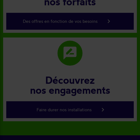
nos forfaits
keyboard_arrow_right
Des offres en fonction de vos besoins
rate_review
Découvrez
nos engagements
keyboard_arrow_right
Faire durer nos installations