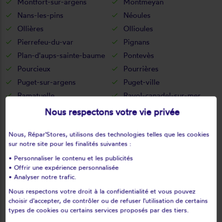
Montfort-sur-argens
Montmeyan
Nans-les-pins
Néoules
Ollières
Ollioules
Pierrefeu-du-var
Pignans
Plan-d'aups-sainte-baume
Pontevès
Pourcieux
Pourrières
Puget-sur-argens
Puget-ville
Ramatuelle
Rayol-canadel-sur-mer
Régusse
Rocbaron
Nous respectons votre vie privée
Roquebrune-sur-argens
Rougiers
Nous, Répar'Stores, utilisons des technologies telles que les cookies
Saint-antonin-du-var
Saint-Aygulf
sur notre site pour les finalités suivantes :
Saint-cyr-sur-mer
Saint-mandrier-sur-mer
• Personnaliser le contenu et les publicités
Saint-maximin-la-sainte-
Saint-paul-en-forêt
• Offrir une expérience personnalisée
baum
• Analyser notre trafic.
Saint-raphaël
Saint-tropez
Nous respectons votre droit à la confidentialité et vous pouvez
Saint-zacharie
Sainte-anastasie-sur-issole
choisir d'accepter, de contrôler ou de refuser l'utilisation de certains
types de cookies ou certains services proposés par des tiers.
Sainte-maxime
Salernes