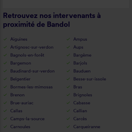
Retrouvez nos intervenants à
proximité de Bandol
Aiguines
Ampus
Artignosc-sur-verdon
Aups
Bagnols-en-forêt
Bargème
Bargemon
Barjols
Baudinard-sur-verdon
Bauduen
Belgentier
Besse-sur-issole
Bormes-les-mimosas
Bras
Brenon
Brignoles
Brue-auriac
Cabasse
Callas
Callian
Camps-la-source
Carcès
Carnoules
Carqueiranne