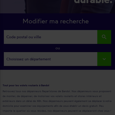
Modifier ma recherche
search
ou
Choisissez un département
Tout pour les volets roulants à Bandol
Retrouvez tous nos dépanneurs Repar'stores de Bandol. Nos dépanneurs vous proposent
de monter, de dépanner, de motoriser vos volets roulants et stores intérieurs et
extérieurs dans un délai de 48h. Nos dépanneurs peuvent également se déplacer à votre
domicile pour examiner vos équipements afin de vous établir un devis gratuit. Peu
importe le quartier où vous résidez, nos dépanneurs peuvent se déplaceront chez vous !