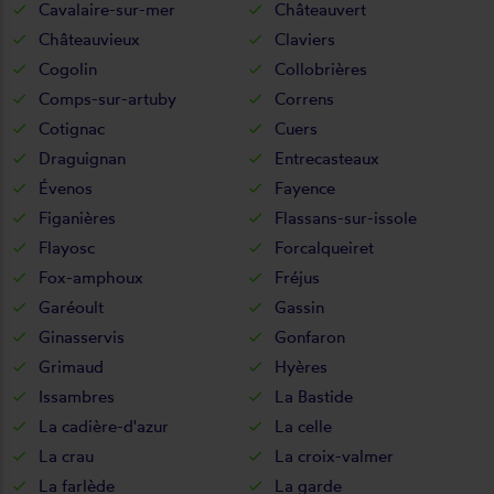
Cavalaire-sur-mer
Châteauvert
Châteauvieux
Claviers
Cogolin
Collobrières
Comps-sur-artuby
Correns
Cotignac
Cuers
Draguignan
Entrecasteaux
Évenos
Fayence
Figanières
Flassans-sur-issole
Flayosc
Forcalqueiret
Fox-amphoux
Fréjus
Garéoult
Gassin
Ginasservis
Gonfaron
Grimaud
Hyères
Issambres
La Bastide
La cadière-d'azur
La celle
La crau
La croix-valmer
La farlède
La garde