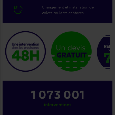
Changement et installation de
volets roulants et stores
keyboard_arrow_right
1 181 001
interventions