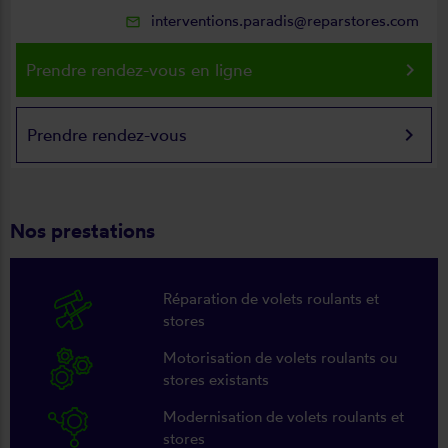
interventions.paradis@reparstores.com
mail_outline
keyboard_arrow_right
Prendre rendez-vous en ligne
keyboard_arrow_right
Prendre rendez-vous
Nos prestations
Réparation de volets roulants et
stores
Motorisation de volets roulants ou
stores existants
Modernisation de volets roulants et
stores