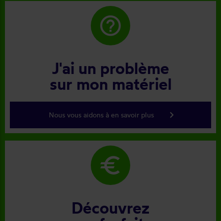
help_outline
J'ai un problème
sur mon matériel
keyboard_arrow_right
Nous vous aidons à en savoir plus
euro
Découvrez